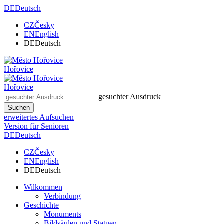
DE
Deutsch
CZ
Česky
EN
English
DE
Deutsch
Hořovice
Hořovice
gesuchter Ausdruck
Suchen
erweitertes Aufsuchen
Version für Senioren
DE
Deutsch
CZ
Česky
EN
English
DE
Deutsch
Wilkommen
Verbindung
Geschichte
Monuments
Bildsäulen und Statuen