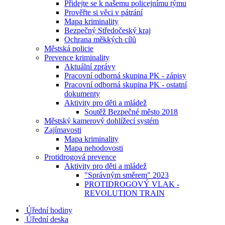
Přidejte se k našemu policejnímu týmu
Prověřte si věci v pátrání
Mapa kriminality
Bezpečný Středočeský kraj
Ochrana měkkých cílů
Městská policie
Prevence kriminality
Aktuální zprávy
Pracovní odborná skupina PK - zápisy
Pracovní odborná skupina PK - ostatní
dokumenty
Aktivity pro děti a mládež
Soutěž Bezpečné město 2018
Městský kamerový dohlížecí systém
Zajímavosti
Mapa kriminality
Mapa nehodovosti
Protidrogová prevence
Aktivity pro děti a mládež
"Správným směrem" 2023
PROTIDROGOVÝ VLAK -
REVOLUTION TRAIN
Úřední hodiny
Úřední deska