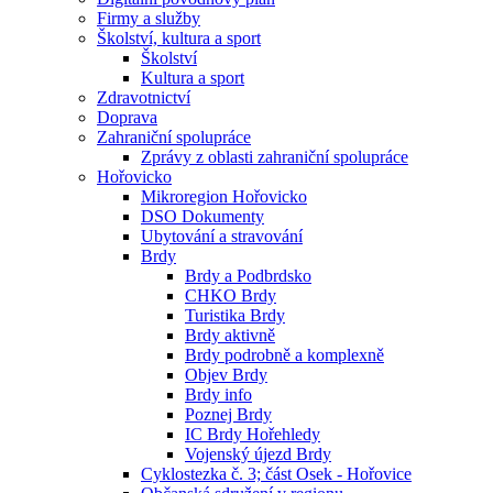
Firmy a služby
Školství, kultura a sport
Školství
Kultura a sport
Zdravotnictví
Doprava
Zahraniční spolupráce
Zprávy z oblasti zahraniční spolupráce
Hořovicko
Mikroregion Hořovicko
DSO Dokumenty
Ubytování a stravování
Brdy
Brdy a Podbrdsko
CHKO Brdy
Turistika Brdy
Brdy aktivně
Brdy podrobně a komplexně
Objev Brdy
Brdy info
Poznej Brdy
IC Brdy Hořehledy
Vojenský újezd Brdy
Cyklostezka č. 3; část Osek - Hořovice