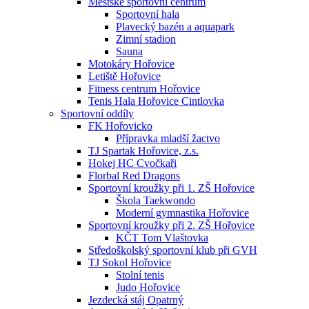
Městské sportovní centrum
Sportovní hala
Plavecký bazén a aquapark
Zimní stadion
Sauna
Motokáry Hořovice
Letiště Hořovice
Fitness centrum Hořovice
Tenis Hala Hořovice Cintlovka
Sportovní oddíly
FK Hořovicko
Přípravka mladší žactvo
TJ Spartak Hořovice, z.s.
Hokej HC Cvočkaři
Florbal Red Dragons
Sportovní kroužky při 1. ZŠ Hořovice
Škola Taekwondo
Moderní gymnastika Hořovice
Sportovní kroužky při 2. ZŠ Hořovice
KČT Tom Vlaštovka
Středoškolský sportovní klub při GVH
TJ Sokol Hořovice
Stolní tenis
Judo Hořovice
Jezdecká stáj Opatrný