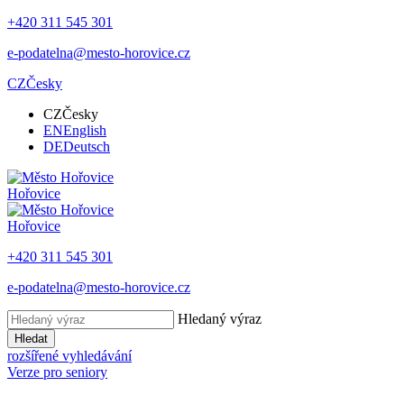
+420 311 545 301
e-podatelna@mesto-horovice.cz
CZ
Česky
CZ
Česky
EN
English
DE
Deutsch
Hořovice
Hořovice
+420 311 545 301
e-podatelna@mesto-horovice.cz
Hledaný výraz
Hledat
rozšířené vyhledávání
Verze pro seniory