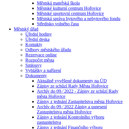
Městská mateřská škola
Městské kulturní centrum Hořovice
Městské sportovní centrum Hořovice
Městská správa bytového a nebytového fondu
Středisko volného času
Městský úřad
Úřední hodiny
Úřední deska
Kontakty
Odbory městského úřadu
Rezervace online
Rozpočet města
Smlouvy
Vyhlášky a nařízení
Dokumenty
Aktuálně vyvěšené dokumenty na ÚD
Zápisy ze schůzí Rady Města Hořovice
Archív do 09 ⁄ 2022 - Zápisy ze schůzí Rady
města Hořovice
Zápisy z jednání Zastupitelstva města Hořovice
Archív do 09 ⁄ 2022 Zápisy a usnesení
Zastupitelstva města Hořovice
Zápisy z jednání Kontrolního výboru
zastupitelstva
Zápisy z jednání Finančního výboru