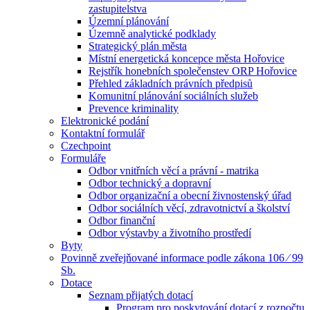
zastupitelstva
Územní plánování
Územně analytické podklady
Strategický plán města
Místní energetická koncepce města Hořovice
Rejstřík honebních společenstev ORP Hořovice
Přehled základních právních předpisů
Komunitní plánování sociálních služeb
Prevence kriminality
Elektronické podání
Kontaktní formulář
Czechpoint
Formuláře
Odbor vnitřních věcí a právní - matrika
Odbor technický a dopravní
Odbor organizační a obecní živnostenský úřad
Odbor sociálních věcí, zdravotnictví a školství
Odbor finanční
Odbor výstavby a životního prostředí
Byty
Povinně zveřejňované informace podle zákona 106 ⁄ 99
Sb.
Dotace
Seznam přijatých dotací
Program pro poskytování dotací z rozpočtu