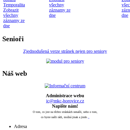
Temporalita
všechny
vše
Zobrazit
záznamy ze
záz
všechny
dne
dne
záznamy ze
dne
Senioři
Zjednodušená verze stránek nejen pro seniory
Náš web
Administrace webu
ic@mkc-horovice.cz
Napište nám!
O tom, co jste na těchto stránkách nenašli, nebo o tom,
co byste našli rádi, možná jinak a jinde..
.
Adresa