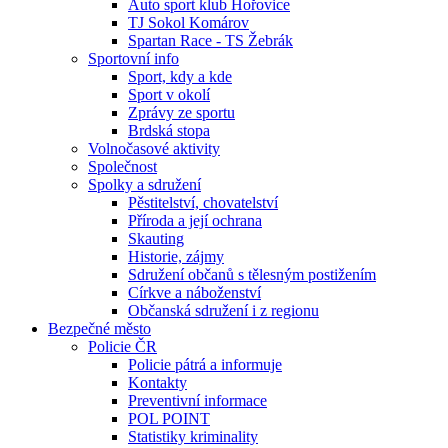
Auto sport klub Hořovice
TJ Sokol Komárov
Spartan Race - TS Žebrák
Sportovní info
Sport, kdy a kde
Sport v okolí
Zprávy ze sportu
Brdská stopa
Volnočasové aktivity
Společnost
Spolky a sdružení
Pěstitelství, chovatelství
Příroda a její ochrana
Skauting
Historie, zájmy
Sdružení občanů s tělesným postižením
Církve a náboženství
Občanská sdružení i z regionu
Bezpečné město
Policie ČR
Policie pátrá a informuje
Kontakty
Preventivní informace
POL POINT
Statistiky kriminality