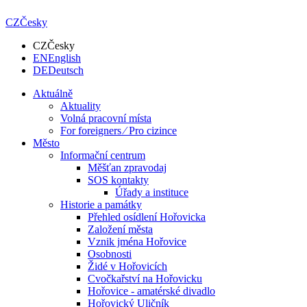
CZ
Česky
CZ
Česky
EN
English
DE
Deutsch
Aktuálně
Aktuality
Volná pracovní místa
For foreigners ⁄ Pro cizince
Město
Informační centrum
Měšťan zpravodaj
SOS kontakty
Úřady a instituce
Historie a památky
Přehled osídlení Hořovicka
Založení města
Vznik jména Hořovice
Osobnosti
Židé v Hořovicích
Cvočkařství na Hořovicku
Hořovice - amatérské divadlo
Hořovický Uličník