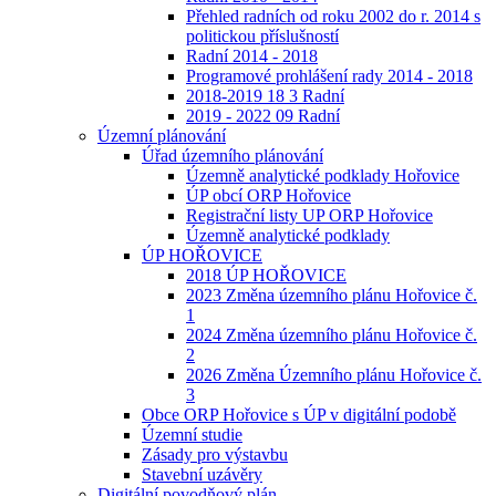
Přehled radních od roku 2002 do r. 2014 s
politickou příslušností
Radní 2014 - 2018
Programové prohlášení rady 2014 - 2018
2018-2019 18 3 Radní
2019 - 2022 09 Radní
Územní plánování
Úřad územního plánování
Územně analytické podklady Hořovice
ÚP obcí ORP Hořovice
Registrační listy UP ORP Hořovice
Územně analytické podklady
ÚP HOŘOVICE
2018 ÚP HOŘOVICE
2023 Změna územního plánu Hořovice č.
1
2024 Změna územního plánu Hořovice č.
2
2026 Změna Územního plánu Hořovice č.
3
Obce ORP Hořovice s ÚP v digitální podobě
Územní studie
Zásady pro výstavbu
Stavební uzávěry
Digitální povodňový plán