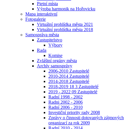
Pietní místa
Výroba harmonik na Hořovicku
Mapa interaktivní
Fotogalerie
Virtuální prohlídka města 2021
Virtuální prohlídka města 2018
Samospráva města
Zastupitelstvo
Výbory
Rada
Komise
Zvláštní orgány města
Archív samosprávy
2006-2010 Zastupitelé
2010-2014 Zastupitelé
2014-2018 Zastupitelé
2018-2019 18 3 Zastupitelé
2019 - 2022 09 Zastupitelé
Radní 1998 - 2002
Radni 2002 - 2006
Radní 2006 - 2010
Investiční priority rady 2008
Zprávy o činnosti dotovaných zájmových
organizací za rok 2009
Radní 2010 - 2014