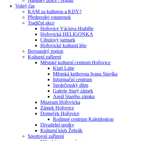
Nabídky práce / brigád
Volný čas
KAM za kulturou a KDY?
Předprodej vstupenek
Tradiční akce
Hořovice Václava Hraběte
Hořovická HELIGONKA
Cibulový jarmark
Hořovické kulturní léto
Berounský region
Kulturní zařízení
Městské kulturní centrum Hořovice
Klub Labe
Městská knihovna Ivana Slavíka
Informační centrum
Společenský dům
Galerie Starý zámek
Areál Starého zámku
Muzeum Hořovicka
Zámek Hořovice
Domeček Hořovice
Rodinné centrum Kaleidoskop
Divadelní spolky
Kulturní klub Žebrák
Sportovní zařízení