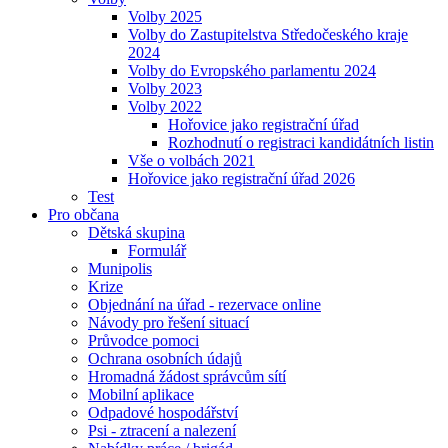
Volby 2025
Volby do Zastupitelstva Středočeského kraje
2024
Volby do Evropského parlamentu 2024
Volby 2023
Volby 2022
Hořovice jako registrační úřad
Rozhodnutí o registraci kandidátních listin
Vše o volbách 2021
Hořovice jako registrační úřad 2026
Test
Pro občana
Dětská skupina
Formulář
Munipolis
Krize
Objednání na úřad - rezervace online
Návody pro řešení situací
Průvodce pomoci
Ochrana osobních údajů
Hromadná žádost správcům sítí
Mobilní aplikace
Odpadové hospodářství
Psi - ztracení a nalezení