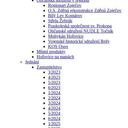
Občanská sdružení v regionu
Regionart Zaječov
O.S. Zděná rekonstrukce Zděná Zaječov
Bílý Lev Komárov
Střela Žebrák
Praskoleská společnost sv. Prokopa
Občanské sdružení NUDLE Točník
Mohykán Hořovice
Vojenské historické sdružení Brdy
KOS Osov
Místní produkty
Hořovice na mapách
Jednání
Zastupitelstvo
3⁄2023
4⁄2023
5⁄2023
6⁄2023
1⁄2024
2⁄2024
3⁄2024
4⁄2024
5⁄2024
6⁄2024
1⁄2025