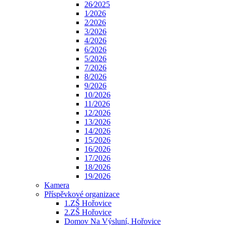
26⁄2025
1⁄2026
2⁄2026
3/2026
4/2026
6/2026
5/2026
7/2026
8/2026
9/2026
10/2026
11/2026
12/2026
13/2026
14/2026
15/2026
16/2026
17/2026
18/2026
19/2026
Kamera
Příspěvkové organizace
1.ZŠ Hořovice
2.ZŠ Hořovice
Domov Na Výsluní, Hořovice