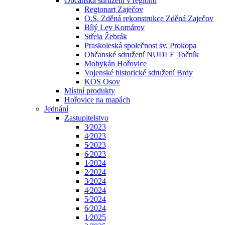
Občanská sdružení v regionu
Regionart Zaječov
O.S. Zděná rekonstrukce Zděná Zaječov
Bílý Lev Komárov
Střela Žebrák
Praskoleská společnost sv. Prokopa
Občanské sdružení NUDLE Točník
Mohykán Hořovice
Vojenské historické sdružení Brdy
KOS Osov
Místní produkty
Hořovice na mapách
Jednání
Zastupitelstvo
3⁄2023
4⁄2023
5⁄2023
6⁄2023
1⁄2024
2⁄2024
3⁄2024
4⁄2024
5⁄2024
6⁄2024
1⁄2025