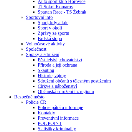
Auto sport klub Hořovice
TJ Sokol Komárov
Spartan Race - TS Žebrák
Sportovní info
Sport, kdy a kde
Sport v okolí
Zprávy ze sportu
Brdská stopa
Volnočasové aktivity
Společnost
Spolky a sdružení
Pěstitelství, chovatelství
Příroda a její ochrana
Skauting
Historie, zájmy
Sdružení občanů s tělesným postižením
Církve a náboženství
Občanská sdružení i z regionu
Bezpečné město
Policie ČR
Policie pátrá a informuje
Kontakty
Preventivní informace
POL POINT
Statistiky kriminality