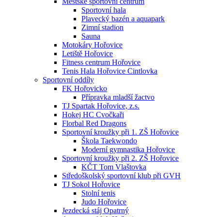
Městské sportovní centrum
Sportovní hala
Plavecký bazén a aquapark
Zimní stadion
Sauna
Motokáry Hořovice
Letiště Hořovice
Fitness centrum Hořovice
Tenis Hala Hořovice Cintlovka
Sportovní oddíly
FK Hořovicko
Přípravka mladší žactvo
TJ Spartak Hořovice, z.s.
Hokej HC Cvočkaři
Florbal Red Dragons
Sportovní kroužky při 1. ZŠ Hořovice
Škola Taekwondo
Moderní gymnastika Hořovice
Sportovní kroužky při 2. ZŠ Hořovice
KČT Tom Vlaštovka
Středoškolský sportovní klub při GVH
TJ Sokol Hořovice
Stolní tenis
Judo Hořovice
Jezdecká stáj Opatrný