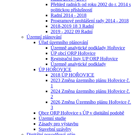
Přehled radních od roku 2002 do r. 2014 s
politickou příslušností
Radní 2014 - 2018
Programové prohlášení rady 2014 - 2018
2018-2019 18 3 Radní
2019 - 2022 09 Radní
Územní plánování
Úřad územního plánování
Územně analytické podklady Hořovice
ÚP obcí ORP Hořovice
Registrační listy UP ORP Hořovice
Územně analytické podklady
ÚP HOŘOVICE
2018 ÚP HOŘOVICE
2023 Změna územního plánu Hořovice č.
1
2024 Změna územního plánu Hořovice č.
2
2026 Změna Územního plánu Hořovice č.
3
Obce ORP Hořovice s ÚP v digitální podobě
Územní studie
Zásady pro výstavbu
Stavební uzávěry
Digitální povodňový plán