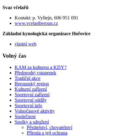
Svaz včelařů
Kontakt: p. Vyštejn, 606 951 091
www.vcelariberoun.cz
Základní kynologická organizace Hořovice
vlastní web
Volný čas
KAM za kulturou a KDY?
Předprodej vstupenek
Tradiční akce
Berounský region
Kulturní zařízení
Sportovní zařízení
Sportovní oddíly
Sportovní info
Volnočasové aktivity
Společnost
Spolky a sdružení
Pěstitelství, chovatelství
Příroda a její ochrana