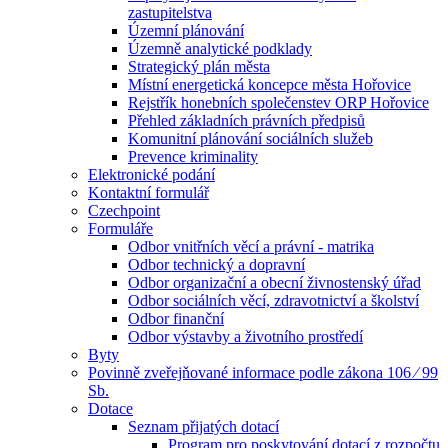
zastupitelstva
Územní plánování
Územně analytické podklady
Strategický plán města
Místní energetická koncepce města Hořovice
Rejstřík honebních společenstev ORP Hořovice
Přehled základních právních předpisů
Komunitní plánování sociálních služeb
Prevence kriminality
Elektronické podání
Kontaktní formulář
Czechpoint
Formuláře
Odbor vnitřních věcí a právní - matrika
Odbor technický a dopravní
Odbor organizační a obecní živnostenský úřad
Odbor sociálních věcí, zdravotnictví a školství
Odbor finanční
Odbor výstavby a životního prostředí
Byty
Povinně zveřejňované informace podle zákona 106 ⁄ 99
Sb.
Dotace
Seznam přijatých dotací
Program pro poskytování dotací z rozpočtu