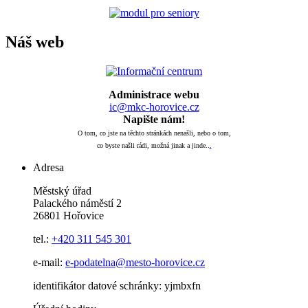
Náš web
Administrace webu
ic@mkc-horovice.cz
Napište nám!
O tom, co jste na těchto stránkách nenašli, nebo o tom,
co byste našli rádi, možná jinak a jinde..
.
Adresa
Městský úřad
Palackého náměstí 2
26801 Hořovice
tel.:
+420
311 545 301
e-mail:
e-podatelna@mesto-horovice.cz
identifikátor datové schránky: yjmbxfn