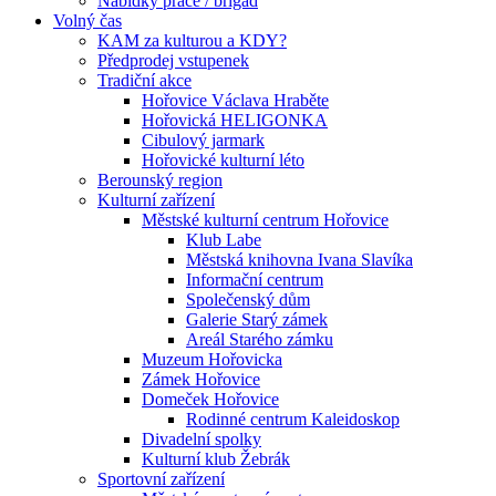
Nabídky práce / brigád
Volný čas
KAM za kulturou a KDY?
Předprodej vstupenek
Tradiční akce
Hořovice Václava Hraběte
Hořovická HELIGONKA
Cibulový jarmark
Hořovické kulturní léto
Berounský region
Kulturní zařízení
Městské kulturní centrum Hořovice
Klub Labe
Městská knihovna Ivana Slavíka
Informační centrum
Společenský dům
Galerie Starý zámek
Areál Starého zámku
Muzeum Hořovicka
Zámek Hořovice
Domeček Hořovice
Rodinné centrum Kaleidoskop
Divadelní spolky
Kulturní klub Žebrák
Sportovní zařízení