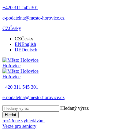
+420 311 545 301
e-podatelna@mesto-horovice.cz
CZ
Česky
CZ
Česky
EN
English
DE
Deutsch
Hořovice
Hořovice
+420 311 545 301
e-podatelna@mesto-horovice.cz
Hledaný výraz
Hledat
rozšířené vyhledávání
Verze pro seniory