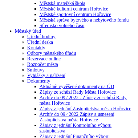
Městská mateřská škola
Městské kulturní centrum Hořovice
Městské sportovní centrum Hořovice
Městská správa bytového a nebytového fondu
Středisko volného času
Městský úřad
Úřední hodiny
Úřední deska
Kontakty
Odbory městského úřadu
Rezervace online
Rozpočet města
Smlouvy
Vyhlášky a nařízení
Dokumenty
Aktuálně vyvěšené dokumenty na ÚD
Zápisy ze schůzí Rady Města Hořovice
Archív do 09 ⁄ 2022 - Zápisy ze schůzí Rady
města Hořovice
Zápisy z jednání Zastupitelstva města Hořovice
Archív do 09 ⁄ 2022 Zápisy a usnesení
Zastupitelstva města Hořovice
Zápisy z jednání Kontrolního výboru
zastupitelstva
Zápisy z jednání Finančního výboru