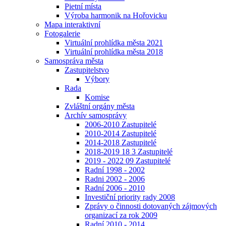
Pietní místa
Výroba harmonik na Hořovicku
Mapa interaktivní
Fotogalerie
Virtuální prohlídka města 2021
Virtuální prohlídka města 2018
Samospráva města
Zastupitelstvo
Výbory
Rada
Komise
Zvláštní orgány města
Archív samosprávy
2006-2010 Zastupitelé
2010-2014 Zastupitelé
2014-2018 Zastupitelé
2018-2019 18 3 Zastupitelé
2019 - 2022 09 Zastupitelé
Radní 1998 - 2002
Radni 2002 - 2006
Radní 2006 - 2010
Investiční priority rady 2008
Zprávy o činnosti dotovaných zájmových
organizací za rok 2009
Radní 2010 - 2014