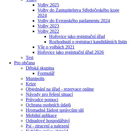
Volby 2025
Volby do Zastupitelstva Středočeského kraje
2024
Volby do Evropského parlamentu 2024
Volby 2023
Volby 2022
Hořovice jako registrační úřad
Rozhodnutí o registraci kandidátních listin
Vše o volbách 2021
Hořovice jako registrační úřad 2026
Test
Pro občana
Dětská skupina
Formulář
Munipolis
Krize
Objednání na úřad - rezervace online
Návody pro řešení situací
Průvodce pomoci
Ochrana osobních údajů
Hromadná žádost správcům sítí
Mobilní aplikace
Odpadové hospodářství
Psi - ztracení a nalezení