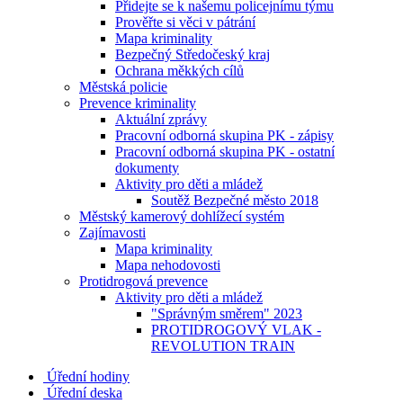
Přidejte se k našemu policejnímu týmu
Prověřte si věci v pátrání
Mapa kriminality
Bezpečný Středočeský kraj
Ochrana měkkých cílů
Městská policie
Prevence kriminality
Aktuální zprávy
Pracovní odborná skupina PK - zápisy
Pracovní odborná skupina PK - ostatní
dokumenty
Aktivity pro děti a mládež
Soutěž Bezpečné město 2018
Městský kamerový dohlížecí systém
Zajímavosti
Mapa kriminality
Mapa nehodovosti
Protidrogová prevence
Aktivity pro děti a mládež
"Správným směrem" 2023
PROTIDROGOVÝ VLAK -
REVOLUTION TRAIN
Úřední hodiny
Úřední deska