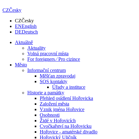
CZ
Česky
CZ
Česky
EN
English
DE
Deutsch
Aktuálně
Aktuality
Volná pracovní místa
For foreigners ⁄ Pro cizince
Město
Informační centrum
Měšťan zpravodaj
SOS kontakty
Úřady a instituce
Historie a památky
Přehled osídlení Hořovicka
Založení města
Vznik jména Hořovice
Osobnosti
Židé v Hořovicích
Cvočkařství na Hořovicku
Hořovice - amatérské divadlo
Hořovický Uličník