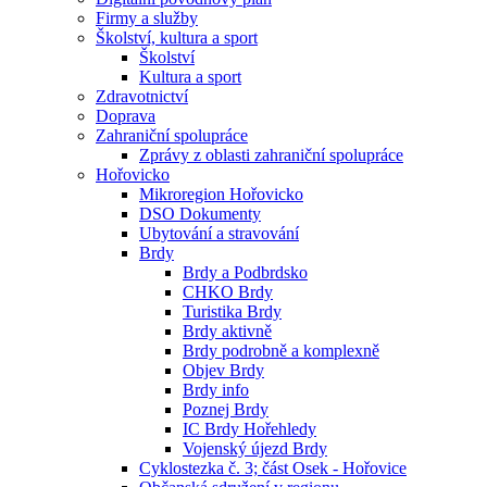
Firmy a služby
Školství, kultura a sport
Školství
Kultura a sport
Zdravotnictví
Doprava
Zahraniční spolupráce
Zprávy z oblasti zahraniční spolupráce
Hořovicko
Mikroregion Hořovicko
DSO Dokumenty
Ubytování a stravování
Brdy
Brdy a Podbrdsko
CHKO Brdy
Turistika Brdy
Brdy aktivně
Brdy podrobně a komplexně
Objev Brdy
Brdy info
Poznej Brdy
IC Brdy Hořehledy
Vojenský újezd Brdy
Cyklostezka č. 3; část Osek - Hořovice