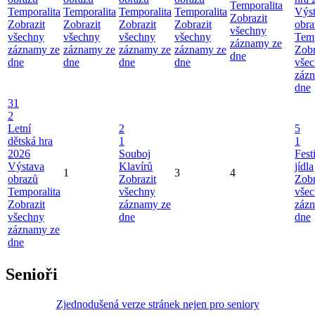
Temporalita
Temporalita
Temporalita
Temporalita
Temporalita
Výs
Zobrazit
Zobrazit
Zobrazit
Zobrazit
Zobrazit
obra
všechny
všechny
všechny
všechny
všechny
Temp
záznamy ze
záznamy ze
záznamy ze
záznamy ze
záznamy ze
Zobr
dne
dne
dne
dne
dne
vše
záz
dne
31
2
Letní
2
5
dětská hra
1
1
2026
Souboj
Fest
Výstava
Klavírů
jídla
1
3
4
obrazů
Zobrazit
Zobr
Temporalita
všechny
vše
Zobrazit
záznamy ze
záz
všechny
dne
dne
záznamy ze
dne
Senioři
Zjednodušená verze stránek nejen pro seniory