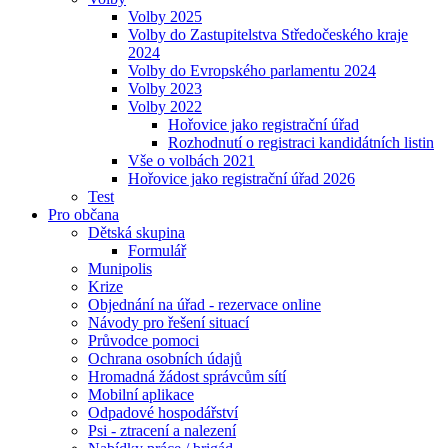
Volby 2025
Volby do Zastupitelstva Středočeského kraje
2024
Volby do Evropského parlamentu 2024
Volby 2023
Volby 2022
Hořovice jako registrační úřad
Rozhodnutí o registraci kandidátních listin
Vše o volbách 2021
Hořovice jako registrační úřad 2026
Test
Pro občana
Dětská skupina
Formulář
Munipolis
Krize
Objednání na úřad - rezervace online
Návody pro řešení situací
Průvodce pomoci
Ochrana osobních údajů
Hromadná žádost správcům sítí
Mobilní aplikace
Odpadové hospodářství
Psi - ztracení a nalezení