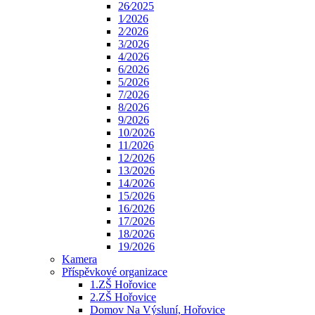
26⁄2025
1⁄2026
2⁄2026
3/2026
4/2026
6/2026
5/2026
7/2026
8/2026
9/2026
10/2026
11/2026
12/2026
13/2026
14/2026
15/2026
16/2026
17/2026
18/2026
19/2026
Kamera
Příspěvkové organizace
1.ZŠ Hořovice
2.ZŠ Hořovice
Domov Na Výsluní, Hořovice