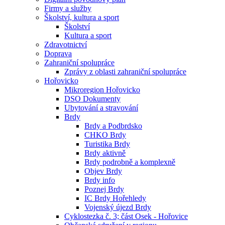
Firmy a služby
Školství, kultura a sport
Školství
Kultura a sport
Zdravotnictví
Doprava
Zahraniční spolupráce
Zprávy z oblasti zahraniční spolupráce
Hořovicko
Mikroregion Hořovicko
DSO Dokumenty
Ubytování a stravování
Brdy
Brdy a Podbrdsko
CHKO Brdy
Turistika Brdy
Brdy aktivně
Brdy podrobně a komplexně
Objev Brdy
Brdy info
Poznej Brdy
IC Brdy Hořehledy
Vojenský újezd Brdy
Cyklostezka č. 3; část Osek - Hořovice