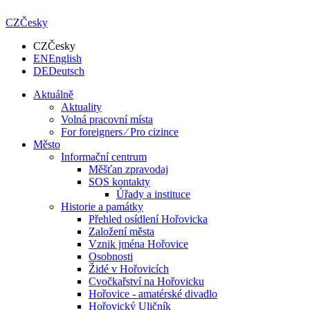
CZ
Česky
CZ
Česky
EN
English
DE
Deutsch
Aktuálně
Aktuality
Volná pracovní místa
For foreigners ⁄ Pro cizince
Město
Informační centrum
Měšťan zpravodaj
SOS kontakty
Úřady a instituce
Historie a památky
Přehled osídlení Hořovicka
Založení města
Vznik jména Hořovice
Osobnosti
Židé v Hořovicích
Cvočkařství na Hořovicku
Hořovice - amatérské divadlo
Hořovický Uličník