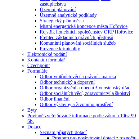
zastupitelstva
Územní plánování
Územně analytické podklady
Strategický plán města
Místní energetická koncepce města Hořovice
Rejstřík honebních společenstev ORP Hořovice
Přehled základních právních předpisů
Komunitní plánování sociálních služeb
Prevence kriminality
Elektronické podání
Kontaktní formulář
Czechpoint
Formuláře
Odbor vnitřních věcí a právní - matrika
Odbor technický a dopravní
Odbor organizační a obecní živnostenský úřad
Odbor sociálních věcí, zdravotnictví a školství
Odbor finanční
Odbor výstavby a životního prostředí
Byty
Povinně zveřejňované informace podle zákona 106 ⁄ 99
Sb.
Dotace
Seznam přijatých dotací
Program pro poskytování dotací z rozpočtu