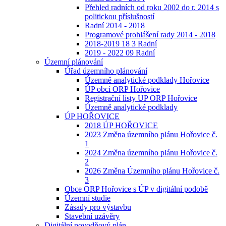
Přehled radních od roku 2002 do r. 2014 s
politickou příslušností
Radní 2014 - 2018
Programové prohlášení rady 2014 - 2018
2018-2019 18 3 Radní
2019 - 2022 09 Radní
Územní plánování
Úřad územního plánování
Územně analytické podklady Hořovice
ÚP obcí ORP Hořovice
Registrační listy UP ORP Hořovice
Územně analytické podklady
ÚP HOŘOVICE
2018 ÚP HOŘOVICE
2023 Změna územního plánu Hořovice č.
1
2024 Změna územního plánu Hořovice č.
2
2026 Změna Územního plánu Hořovice č.
3
Obce ORP Hořovice s ÚP v digitální podobě
Územní studie
Zásady pro výstavbu
Stavební uzávěry
Digitální povodňový plán