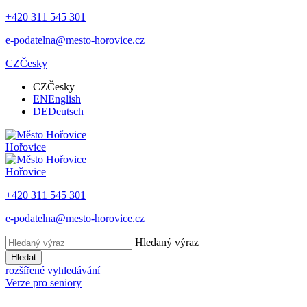
+420 311 545 301
e-podatelna@mesto-horovice.cz
CZ
Česky
CZ
Česky
EN
English
DE
Deutsch
Hořovice
Hořovice
+420 311 545 301
e-podatelna@mesto-horovice.cz
Hledaný výraz
Hledat
rozšířené vyhledávání
Verze pro seniory