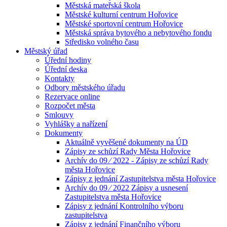
Městská mateřská škola
Městské kulturní centrum Hořovice
Městské sportovní centrum Hořovice
Městská správa bytového a nebytového fondu
Středisko volného času
Městský úřad
Úřední hodiny
Úřední deska
Kontakty
Odbory městského úřadu
Rezervace online
Rozpočet města
Smlouvy
Vyhlášky a nařízení
Dokumenty
Aktuálně vyvěšené dokumenty na ÚD
Zápisy ze schůzí Rady Města Hořovice
Archív do 09 ⁄ 2022 - Zápisy ze schůzí Rady
města Hořovice
Zápisy z jednání Zastupitelstva města Hořovice
Archív do 09 ⁄ 2022 Zápisy a usnesení
Zastupitelstva města Hořovice
Zápisy z jednání Kontrolního výboru
zastupitelstva
Zápisy z jednání Finančního výboru