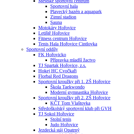
Městské sportovní centrum
Sportovní hala
Plavecký bazén a aquapark
Zimní stadion
Sauna
Motokáry Hořovice
Letiště Hořovice
Fitness centrum Hořovice
Tenis Hala Hořovice Cintlovka
Sportovní oddíly
FK Hořovicko
Přípravka mladší žactvo
TJ Spartak Hořovice, z.s.
Hokej HC Cvočkaři
Florbal Red Dragons
Sportovní kroužky při 1. ZŠ Hořovice
Škola Taekwondo
Moderní gymnastika Hořovice
Sportovní kroužky při 2. ZŠ Hořovice
KČT Tom Vlaštovka
Středoškolský sportovní klub při GVH
TJ Sokol Hořovice
Stolní tenis
Judo Hořovice
Jezdecká stáj Opatrný