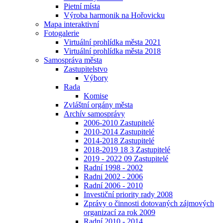
Pietní místa
Výroba harmonik na Hořovicku
Mapa interaktivní
Fotogalerie
Virtuální prohlídka města 2021
Virtuální prohlídka města 2018
Samospráva města
Zastupitelstvo
Výbory
Rada
Komise
Zvláštní orgány města
Archív samosprávy
2006-2010 Zastupitelé
2010-2014 Zastupitelé
2014-2018 Zastupitelé
2018-2019 18 3 Zastupitelé
2019 - 2022 09 Zastupitelé
Radní 1998 - 2002
Radni 2002 - 2006
Radní 2006 - 2010
Investiční priority rady 2008
Zprávy o činnosti dotovaných zájmových
organizací za rok 2009
Radní 2010 - 2014