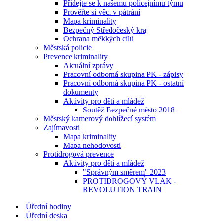
Přidejte se k našemu policejnímu týmu
Prověřte si věci v pátrání
Mapa kriminality
Bezpečný Středočeský kraj
Ochrana měkkých cílů
Městská policie
Prevence kriminality
Aktuální zprávy
Pracovní odborná skupina PK - zápisy
Pracovní odborná skupina PK - ostatní
dokumenty
Aktivity pro děti a mládež
Soutěž Bezpečné město 2018
Městský kamerový dohlížecí systém
Zajímavosti
Mapa kriminality
Mapa nehodovosti
Protidrogová prevence
Aktivity pro děti a mládež
"Správným směrem" 2023
PROTIDROGOVÝ VLAK -
REVOLUTION TRAIN
Úřední hodiny
Úřední deska