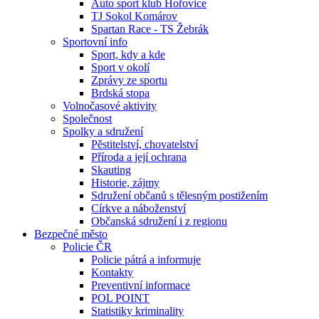
Auto sport klub Hořovice
TJ Sokol Komárov
Spartan Race - TS Žebrák
Sportovní info
Sport, kdy a kde
Sport v okolí
Zprávy ze sportu
Brdská stopa
Volnočasové aktivity
Společnost
Spolky a sdružení
Pěstitelství, chovatelství
Příroda a její ochrana
Skauting
Historie, zájmy
Sdružení občanů s tělesným postižením
Církve a náboženství
Občanská sdružení i z regionu
Bezpečné město
Policie ČR
Policie pátrá a informuje
Kontakty
Preventivní informace
POL POINT
Statistiky kriminality