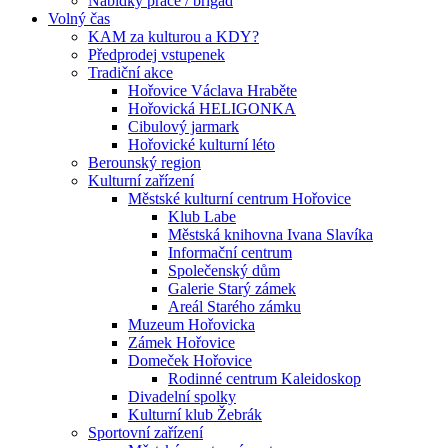
Nabídky práce / brigád
Volný čas
KAM za kulturou a KDY?
Předprodej vstupenek
Tradiční akce
Hořovice Václava Hraběte
Hořovická HELIGONKA
Cibulový jarmark
Hořovické kulturní léto
Berounský region
Kulturní zařízení
Městské kulturní centrum Hořovice
Klub Labe
Městská knihovna Ivana Slavíka
Informační centrum
Společenský dům
Galerie Starý zámek
Areál Starého zámku
Muzeum Hořovicka
Zámek Hořovice
Domeček Hořovice
Rodinné centrum Kaleidoskop
Divadelní spolky
Kulturní klub Žebrák
Sportovní zařízení