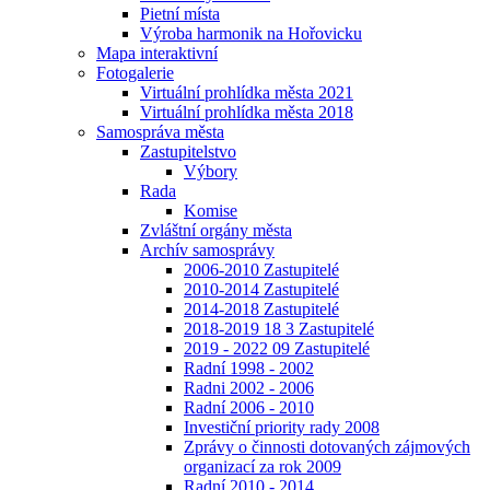
Pietní místa
Výroba harmonik na Hořovicku
Mapa interaktivní
Fotogalerie
Virtuální prohlídka města 2021
Virtuální prohlídka města 2018
Samospráva města
Zastupitelstvo
Výbory
Rada
Komise
Zvláštní orgány města
Archív samosprávy
2006-2010 Zastupitelé
2010-2014 Zastupitelé
2014-2018 Zastupitelé
2018-2019 18 3 Zastupitelé
2019 - 2022 09 Zastupitelé
Radní 1998 - 2002
Radni 2002 - 2006
Radní 2006 - 2010
Investiční priority rady 2008
Zprávy o činnosti dotovaných zájmových
organizací za rok 2009
Radní 2010 - 2014