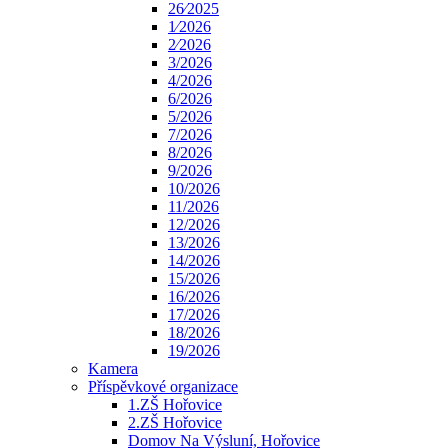
26⁄2025
1⁄2026
2⁄2026
3/2026
4/2026
6/2026
5/2026
7/2026
8/2026
9/2026
10/2026
11/2026
12/2026
13/2026
14/2026
15/2026
16/2026
17/2026
18/2026
19/2026
Kamera
Příspěvkové organizace
1.ZŠ Hořovice
2.ZŠ Hořovice
Domov Na Výsluní, Hořovice