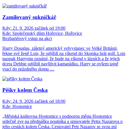
Zamilovaný sukničkář
Kdy:
21. 9. 2026 začátek od 19:00
Kde:
Společenský dům Hořovice, Hořovice
Bezbariérový vstup na akci
Harry Douglas, záletný americký velvyslanec ve Velké Británii,
řekne své ženě Lois, že odjíždí na víkend do Skotska hrát golf. Lois
naopak Harrymu oznámí, že bude na víkend v lázních a že jejich
dcera Debbie odjíždí navštívit kamarádku. Harry se ovšem tajně
vrací do prázdného domu ....
Pěšky kolem Česka
Kdy:
24. 9. 2026 začátek od 18:00
Kde:
Hostomice
„Městská knihovna Hostomice s podporou města Hostomice
srdečně zve na přednášku poutníka a spisovatele Petra Nazarova o
jeho cestách kolem Česka. Cestovatel Petr Nazarov se svou psí