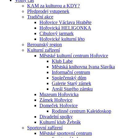
Volný čas
KAM za kulturou a KDY?
Předprodej vstupenek
Tradiční akce
Hořovice Václava Hraběte
Hořovická HELIGONKA
Cibulový jarmark
Hořovické kulturní léto
Berounský region
Kulturní zařízení
Městské kulturní centrum Hořovice
Klub Labe
Městská knihovna Ivana Slavíka
Informační centrum
Společenský dům
Galerie Starý zámek
Areál Starého zámku
Muzeum Hořovicka
Zámek Hořovice
Domeček Hořovice
Rodinné centrum Kaleidoskop
Divadelní spolky
Kulturní klub Žebrák
Sportovní zařízení
Městské sportovní centrum