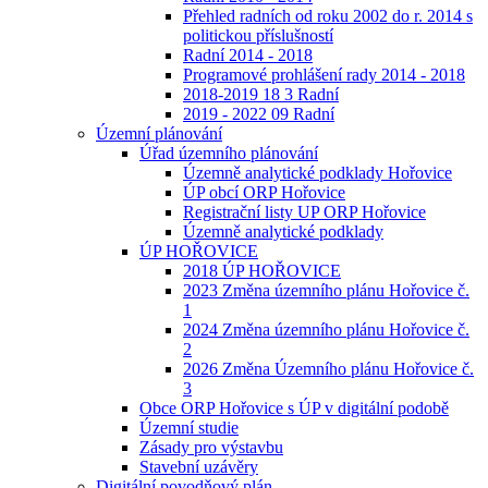
Přehled radních od roku 2002 do r. 2014 s
politickou příslušností
Radní 2014 - 2018
Programové prohlášení rady 2014 - 2018
2018-2019 18 3 Radní
2019 - 2022 09 Radní
Územní plánování
Úřad územního plánování
Územně analytické podklady Hořovice
ÚP obcí ORP Hořovice
Registrační listy UP ORP Hořovice
Územně analytické podklady
ÚP HOŘOVICE
2018 ÚP HOŘOVICE
2023 Změna územního plánu Hořovice č.
1
2024 Změna územního plánu Hořovice č.
2
2026 Změna Územního plánu Hořovice č.
3
Obce ORP Hořovice s ÚP v digitální podobě
Územní studie
Zásady pro výstavbu
Stavební uzávěry
Digitální povodňový plán