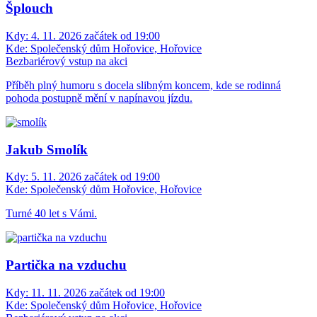
Šplouch
Kdy:
4. 11. 2026 začátek od 19:00
Kde:
Společenský dům Hořovice, Hořovice
Bezbariérový vstup na akci
Příběh plný humoru s docela slibným koncem, kde se rodinná
pohoda postupně mění v napínavou jízdu.
Jakub Smolík
Kdy:
5. 11. 2026 začátek od 19:00
Kde:
Společenský dům Hořovice, Hořovice
Turné 40 let s Vámi.
Partička na vzduchu
Kdy:
11. 11. 2026 začátek od 19:00
Kde:
Společenský dům Hořovice, Hořovice