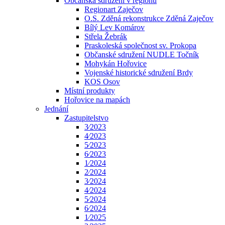
Občanská sdružení v regionu
Regionart Zaječov
O.S. Zděná rekonstrukce Zděná Zaječov
Bílý Lev Komárov
Střela Žebrák
Praskoleská společnost sv. Prokopa
Občanské sdružení NUDLE Točník
Mohykán Hořovice
Vojenské historické sdružení Brdy
KOS Osov
Místní produkty
Hořovice na mapách
Jednání
Zastupitelstvo
3⁄2023
4⁄2023
5⁄2023
6⁄2023
1⁄2024
2⁄2024
3⁄2024
4⁄2024
5⁄2024
6⁄2024
1⁄2025