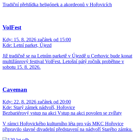
Tradiční přehlídka heligónek a akordeonů v Hořovicích
VolFest
Kdy:
15. 8. 2026 začátek od 15:00
Kde:
Letní parket, Újezd
Již tradičně se na Letním parketě v Újezdě u Cerhovic bude konat
multižánrový festival VolFest. Letošní pátý ročník proběhne v
sobotu 15. 8. 2026.
Caveman
Kdy:
22. 8. 2026 začátek od 20:00
Kde:
Starý zámek nádvoří, Hořovice
Bezbariérový vstup na akci
Vstup na akci povolen se zvířaty
V rámci Hořovického kulturního léta pro vás MKC Hořovice
připravilo slavné divadelní představení na nádvoří Starého zámku.