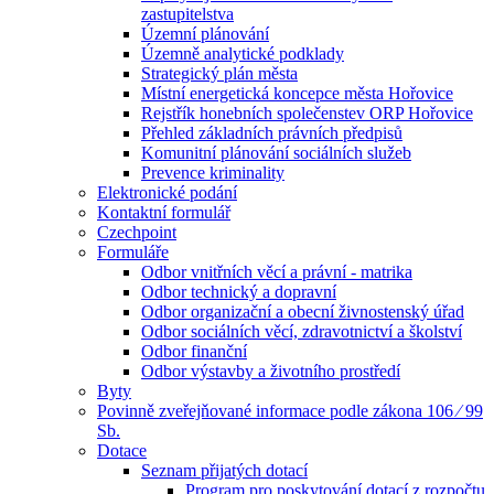
zastupitelstva
Územní plánování
Územně analytické podklady
Strategický plán města
Místní energetická koncepce města Hořovice
Rejstřík honebních společenstev ORP Hořovice
Přehled základních právních předpisů
Komunitní plánování sociálních služeb
Prevence kriminality
Elektronické podání
Kontaktní formulář
Czechpoint
Formuláře
Odbor vnitřních věcí a právní - matrika
Odbor technický a dopravní
Odbor organizační a obecní živnostenský úřad
Odbor sociálních věcí, zdravotnictví a školství
Odbor finanční
Odbor výstavby a životního prostředí
Byty
Povinně zveřejňované informace podle zákona 106 ⁄ 99
Sb.
Dotace
Seznam přijatých dotací
Program pro poskytování dotací z rozpočtu