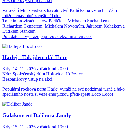
Bezbariérový vstup na akci
Varování Ministerstva zdravotnictví: Partička na vzduchu Vám
může nenávratně zlepšit náladu.
To je improvizační show Partička s Michalem Suchánkem,
Richardem Genzerem, Michalem Novotným, Jakubem Kohákem a
Luďkem Staňkem.
Pořadatel si vyhrazuje právo adekvátní alternace.
Harlej - Tak jdem dál Tour
Kdy:
14. 11. 2026 začátek od 20:00
Kde:
Společenský dům Hořovice, Hořovice
Bezbariérový vstup na akci
Populární rocková parta Harlej vyráží na své podzimní turné a jako
speciálního hosta si veze energickou předkapelu Loco Loco!
Galakoncert Dalibora Jandy
Kdy:
15. 11. 2026 začátek od 19:00