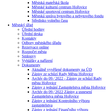
Městská mateřská škola
Městské kulturní centrum Hořovice
Městské sportovní centrum Hořovice
Městská správa bytového a nebytového fondu
Středisko volného času
Městský úřad
Úřední hodiny
Úřední deska
Kontakty
Odbory městského úřadu
Rezervace online
Rozpočet města
Smlouvy
Vyhlášky a nařízení
Dokumenty
Aktuálně vyvěšené dokumenty na ÚD
Zápisy ze schůzí Rady Města Hořovice
Archív do 09 ⁄ 2022 - Zápisy ze schůzí Rady
města Hořovice
Zápisy z jednání Zastupitelstva města Hořovice
Archív do 09 ⁄ 2022 Zápisy a usnesení
Zastupitelstva města Hořovice
Zápisy z jednání Kontrolního výboru
zastupitelstva
Zápisy z jednání Finančního výboru