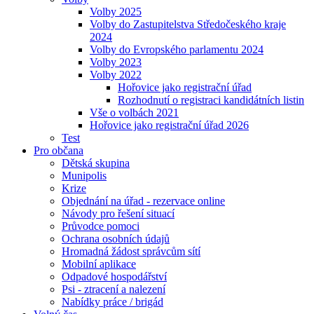
Volby 2025
Volby do Zastupitelstva Středočeského kraje
2024
Volby do Evropského parlamentu 2024
Volby 2023
Volby 2022
Hořovice jako registrační úřad
Rozhodnutí o registraci kandidátních listin
Vše o volbách 2021
Hořovice jako registrační úřad 2026
Test
Pro občana
Dětská skupina
Munipolis
Krize
Objednání na úřad - rezervace online
Návody pro řešení situací
Průvodce pomoci
Ochrana osobních údajů
Hromadná žádost správcům sítí
Mobilní aplikace
Odpadové hospodářství
Psi - ztracení a nalezení
Nabídky práce / brigád