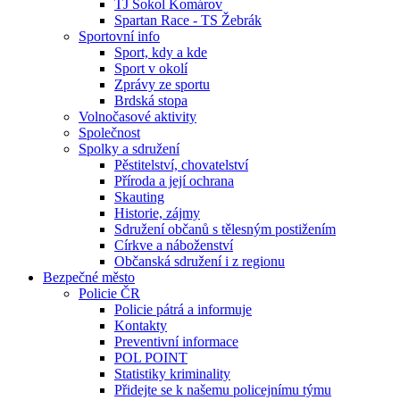
TJ Sokol Komárov
Spartan Race - TS Žebrák
Sportovní info
Sport, kdy a kde
Sport v okolí
Zprávy ze sportu
Brdská stopa
Volnočasové aktivity
Společnost
Spolky a sdružení
Pěstitelství, chovatelství
Příroda a její ochrana
Skauting
Historie, zájmy
Sdružení občanů s tělesným postižením
Církve a náboženství
Občanská sdružení i z regionu
Bezpečné město
Policie ČR
Policie pátrá a informuje
Kontakty
Preventivní informace
POL POINT
Statistiky kriminality
Přidejte se k našemu policejnímu týmu