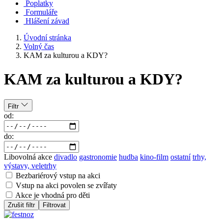
Poplatky
Formuláře
Hlášení závad
Úvodní stránka
Volný čas
KAM za kulturou a KDY?
KAM za kulturou a KDY?
Filtr
od:
do:
Libovolná akce
divadlo
gastronomie
hudba
kino-film
ostatní
trhy,
výstavy, veletrhy
Bezbariérový vstup na akci
Vstup na akci povolen se zvířaty
Akce je vhodná pro děti
Zrušit filtr
Filtrovat