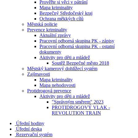
Prověřte si věci v pátrání
Mapa kriminality
Bezpečný Středočeský kraj
Ochrana měkkých cílů
Městská policie
Prevence kriminality
Aktuální zprávy
Pracovní odborná skupina PK - zápisy
Pracovní odborná skupina PK - ostatní
dokumenty
Aktivity pro děti a mládež
Soutěž Bezpečné město 2018
Městský kamerový dohlížecí systém
Zajímavosti
Mapa kriminality
Mapa nehodovosti
Protidrogová prevence
Aktivity pro děti a mládež
"Správným směrem" 2023
PROTIDROGOVÝ VLAK -
REVOLUTION TRAIN
Úřední hodiny
Úřední deska
Rezervační systém