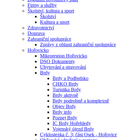
Firmy a služby
Školství, kultura a sport
Školství
Kultura a sport
Zdravotnictví
Doprava
Zahraniční spolupráce
Zprávy z oblasti zahraniční spolupráce
Hořovicko
Mikroregion Hořovicko
DSO Dokumenty
Ubytování a stravování
Brdy
Brdy a Podbrdsko
CHKO Brdy
Turistika Brdy
Brdy aktivně
Brdy podrobně a komplexně
Objev Brdy
Brdy info
Poznej Brdy
IC Brdy Hořehledy
Vojenský újezd Brdy
Cyklostezka č. 3; část Osek - Hořovice