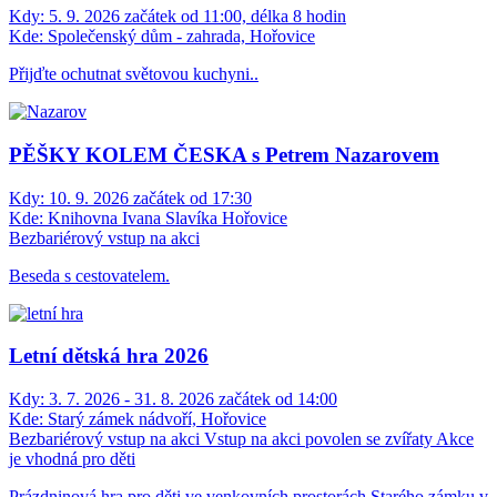
Kdy:
5. 9. 2026 začátek od 11:00, délka 8 hodin
Kde:
Společenský dům - zahrada, Hořovice
Přijďte ochutnat světovou kuchyni..
PĚŠKY KOLEM ČESKA s Petrem Nazarovem
Kdy:
10. 9. 2026 začátek od 17:30
Kde:
Knihovna Ivana Slavíka Hořovice
Bezbariérový vstup na akci
Beseda s cestovatelem.
Letní dětská hra 2026
Kdy:
3. 7. 2026 - 31. 8. 2026 začátek od 14:00
Kde:
Starý zámek nádvoří, Hořovice
Bezbariérový vstup na akci
Vstup na akci povolen se zvířaty
Akce
je vhodná pro děti
Prázdninová hra pro děti ve venkovních prostorách Starého zámku v