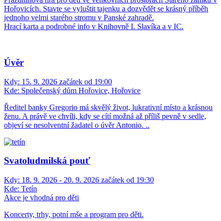
Hořovicích. Stavte se vyluštit tajenku a dozvědět se krásný příběh
jednoho velmi starého stromu v Panské zahradě.
Hrací karta a podrobné info v Knihovně I. Slavíka a v IC.
Úvěr
Kdy:
15. 9. 2026 začátek od 19:00
Kde:
Společenský dům Hořovice, Hořovice
Ředitel banky Gregorio má skvělý život, lukrativní místo a krásnou
ženu. A právě ve chvíli, kdy se cítí možná až příliš pevně v sedle,
objeví se nesolventní žadatel o úvěr Antonio. ..
Svatoludmilská pouť
Kdy:
18. 9. 2026 - 20. 9. 2026 začátek od 19:30
Kde:
Tetín
Akce je vhodná pro děti
Koncerty, trhy, potní mše a program pro děti.