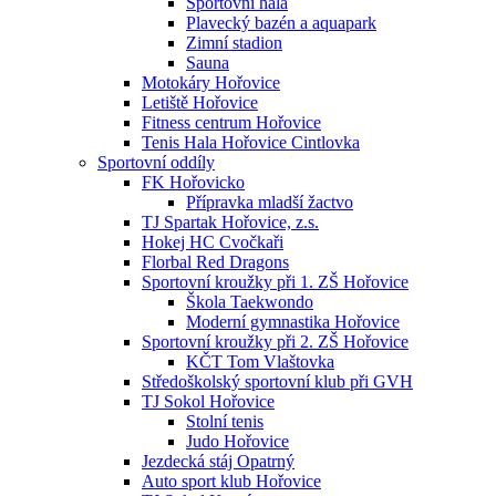
Sportovní hala
Plavecký bazén a aquapark
Zimní stadion
Sauna
Motokáry Hořovice
Letiště Hořovice
Fitness centrum Hořovice
Tenis Hala Hořovice Cintlovka
Sportovní oddíly
FK Hořovicko
Přípravka mladší žactvo
TJ Spartak Hořovice, z.s.
Hokej HC Cvočkaři
Florbal Red Dragons
Sportovní kroužky při 1. ZŠ Hořovice
Škola Taekwondo
Moderní gymnastika Hořovice
Sportovní kroužky při 2. ZŠ Hořovice
KČT Tom Vlaštovka
Středoškolský sportovní klub při GVH
TJ Sokol Hořovice
Stolní tenis
Judo Hořovice
Jezdecká stáj Opatrný
Auto sport klub Hořovice