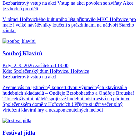
Bezbariérový vstup na akci
Vstup na akci povolen se zvířaty
Akce
je vhodná pro děti
V rámci Hořovického kulturního léta připravilo MKC Hořovice pro
malé i velké návštěvníky loučení s prázdninami na nádvoří Starého
zámku
Souboj Klavírů
Kdy:
2. 9. 2026 začátek od 19:00
Kde:
Společenský dům Hořovice, Hořovice
Bezbariérový vstup na akci
Zveme vás na jedinečný koncert dvou výjimečných klavíristů a
hudebních skladatelů – Ondřeje Brzobohatého a Ondřeje Brouska!
Tito celoživotní přátelé spojí své hudební mistrovství na pódiu ve
Společenském domě v Hořovicích ! Přijďte si užít večer plný
virtuózní klavírní hry a nezapomenutelných melodi
Festival jídla