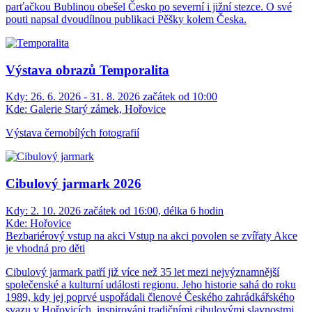
parťačkou Bublinou obešel Česko po severní i jižní stezce. O své
pouti napsal dvoudílnou publikaci Pěšky kolem Česka.
Výstava obrazů Temporalita
Kdy:
26. 6. 2026 - 31. 8. 2026 začátek od 10:00
Kde:
Galerie Starý zámek, Hořovice
Výstava černobílých fotografií
Cibulový jarmark 2026
Kdy:
2. 10. 2026 začátek od 16:00, délka 6 hodin
Kde:
Hořovice
Bezbariérový vstup na akci
Vstup na akci povolen se zvířaty
Akce
je vhodná pro děti
Cibulový jarmark patří již více než 35 let mezi nejvýznamnější
společenské a kulturní události regionu. Jeho historie sahá do roku
1989, kdy jej poprvé uspořádali členové Českého zahrádkářského
svazu v Hořovicích, inspirováni tradičními cibulovými slavnostmi