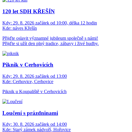
120 let SDH KŘEŠÍN
Kdy:
29. 8. 2026 začátek od 10:00, délka 12 hodin
Kde:
náves Křešín
Přijďte oslavit významné jubileum společně s námi!
Přijďte si užít den plný tradice, zábavy i živé hudby.
Piknik v Cerhovicích
Kdy:
29. 8. 2026 začátek od 13:00
Kde:
Cerhovice, Cerhovice
Piknik u Koupaliště v Cerhovicích
Loučení s prázdninami
Kdy:
30. 8. 2026 začátek od 14:00
Kde:
Starý zámek nádvoří, Hořovice