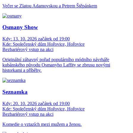
Večer se Zlatou Adamovskou a Petrem Štěpánkem
Osmany Show
Kdy:
13. 10. 2026 začátek od 19:00
Kde:
Společenský dům Hořovice, Hořovice
Bezbariérový vstup na akci
Originální zábavný pořad populárního módního návrháře
kubánského původu Osmanyho Laffity se zbrusu novými
historkami a příběhy.
Seznamka
Kdy:
20. 10. 2026 začátek od 19:00
Kde:
Společenský dům Hořovice, Hořovice
Bezbariérový vstup na akci
Komedie o vztazích mezi mužem a ženou.