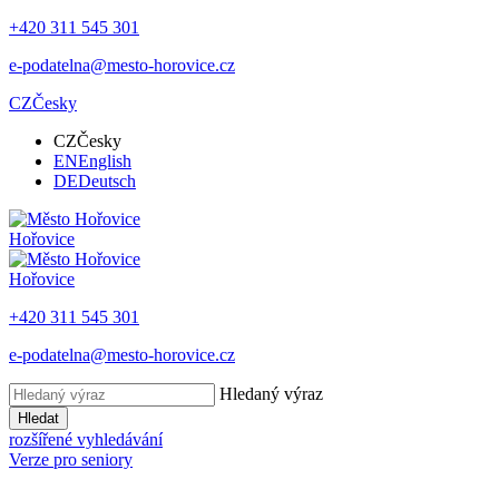
+420 311 545 301
e-podatelna@mesto-horovice.cz
CZ
Česky
CZ
Česky
EN
English
DE
Deutsch
Hořovice
Hořovice
+420 311 545 301
e-podatelna@mesto-horovice.cz
Hledaný výraz
Hledat
rozšířené vyhledávání
Verze pro seniory