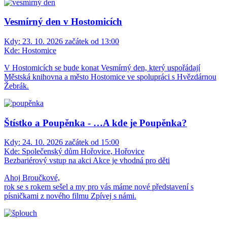
Vesmírný den v Hostomicích
Kdy:
23. 10. 2026 začátek od 13:00
Kde:
Hostomice
V Hostomicích se bude konat Vesmírný den, který uspořádají
Městská knihovna a město Hostomice ve spolupráci s Hvězdárnou
Žebrák.
Štístko a Poupěnka - …A kde je Poupěnka?
Kdy:
24. 10. 2026 začátek od 15:00
Kde:
Společenský dům Hořovice, Hořovice
Bezbariérový vstup na akci
Akce je vhodná pro děti
Ahoj Broučkové,
rok se s rokem sešel a my pro vás máme nové představení s
písničkami z nového filmu Zpívej s námi.