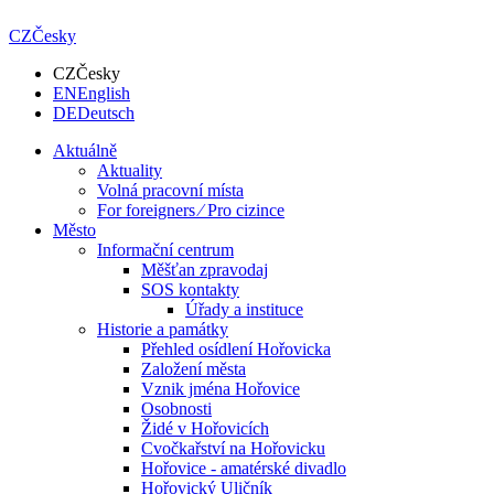
CZ
Česky
CZ
Česky
EN
English
DE
Deutsch
Aktuálně
Aktuality
Volná pracovní místa
For foreigners ⁄ Pro cizince
Město
Informační centrum
Měšťan zpravodaj
SOS kontakty
Úřady a instituce
Historie a památky
Přehled osídlení Hořovicka
Založení města
Vznik jména Hořovice
Osobnosti
Židé v Hořovicích
Cvočkařství na Hořovicku
Hořovice - amatérské divadlo
Hořovický Uličník