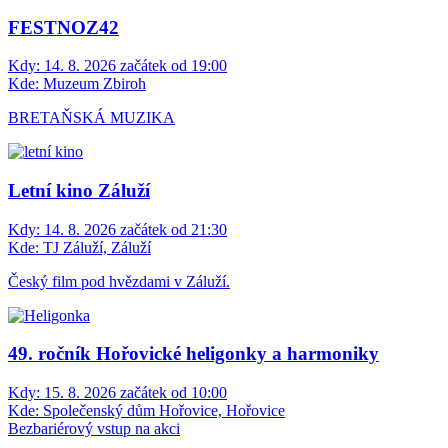
FESTNOZ42
Kdy:
14. 8. 2026 začátek od 19:00
Kde:
Muzeum Zbiroh
BRETAŇSKÁ MUZIKA
Letní kino Záluží
Kdy:
14. 8. 2026 začátek od 21:30
Kde:
TJ Záluží, Záluží
Český film pod hvězdami v Záluží.
49. ročník Hořovické heligonky a harmoniky
Kdy:
15. 8. 2026 začátek od 10:00
Kde:
Společenský dům Hořovice, Hořovice
Bezbariérový vstup na akci