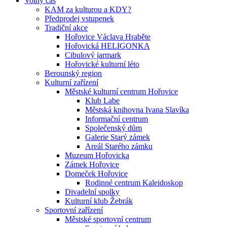
Volný čas
KAM za kulturou a KDY?
Předprodej vstupenek
Tradiční akce
Hořovice Václava Hraběte
Hořovická HELIGONKA
Cibulový jarmark
Hořovické kulturní léto
Berounský region
Kulturní zařízení
Městské kulturní centrum Hořovice
Klub Labe
Městská knihovna Ivana Slavíka
Informační centrum
Společenský dům
Galerie Starý zámek
Areál Starého zámku
Muzeum Hořovicka
Zámek Hořovice
Domeček Hořovice
Rodinné centrum Kaleidoskop
Divadelní spolky
Kulturní klub Žebrák
Sportovní zařízení
Městské sportovní centrum