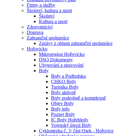
Firmy a služby
Školství, kultura a sport
Školství
Kultura a sport
Zdravotnictví
Doprava
Zahraniční spolupráce
Zprávy z oblasti zahraniční spolupráce
Hořovicko
Mikroregion Hořovicko
DSO Dokumenty
Ubytování a stravování
Brdy
Brdy a Podbrdsko
CHKO Brdy
Turistika Brdy
Brdy aktivně
Brdy podrobně a komplexně
Objev Brdy
Brdy info
Poznej Brdy
IC Brdy Hořehledy
Vojenský újezd Brdy
Cyklostezka č. 3; část Osek - Hořovice