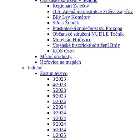
Občanská sdružení v regionu
Regionart Zaječov
O.S. Zděná rekonstrukce Zděná Zaječov
Bílý Lev Komárov
Střela Žebrák
Praskoleská společnost sv. Prokopa
Občanské sdružení NUDLE Točník
Mohykán Hořovice
Vojenské historické sdružení Brdy
KOS Osov
Místní produkty
Hořovice na mapách
Jednání
Zastupitelstvo
3⁄2023
4⁄2023
5⁄2023
6⁄2023
1⁄2024
2⁄2024
3⁄2024
4⁄2024
5⁄2024
6⁄2024
1⁄2025