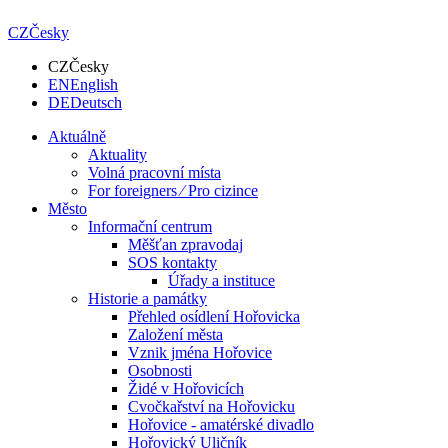
CZ
Česky
CZ
Česky
EN
English
DE
Deutsch
Aktuálně
Aktuality
Volná pracovní místa
For foreigners ⁄ Pro cizince
Město
Informační centrum
Měšťan zpravodaj
SOS kontakty
Úřady a instituce
Historie a památky
Přehled osídlení Hořovicka
Založení města
Vznik jména Hořovice
Osobnosti
Židé v Hořovicích
Cvočkařství na Hořovicku
Hořovice - amatérské divadlo
Hořovický Uličník