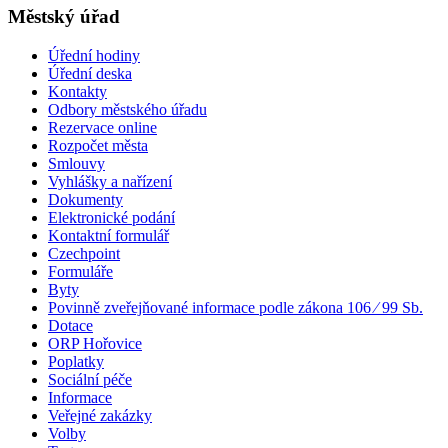
Městský úřad
Úřední hodiny
Úřední deska
Kontakty
Odbory městského úřadu
Rezervace online
Rozpočet města
Smlouvy
Vyhlášky a nařízení
Dokumenty
Elektronické podání
Kontaktní formulář
Czechpoint
Formuláře
Byty
Povinně zveřejňované informace podle zákona 106 ⁄ 99 Sb.
Dotace
ORP Hořovice
Poplatky
Sociální péče
Informace
Veřejné zakázky
Volby