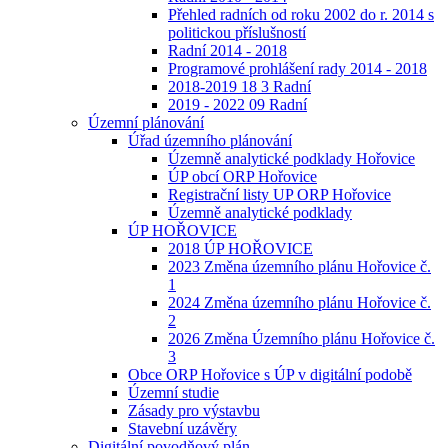
Přehled radních od roku 2002 do r. 2014 s
politickou příslušností
Radní 2014 - 2018
Programové prohlášení rady 2014 - 2018
2018-2019 18 3 Radní
2019 - 2022 09 Radní
Územní plánování
Úřad územního plánování
Územně analytické podklady Hořovice
ÚP obcí ORP Hořovice
Registrační listy UP ORP Hořovice
Územně analytické podklady
ÚP HOŘOVICE
2018 ÚP HOŘOVICE
2023 Změna územního plánu Hořovice č.
1
2024 Změna územního plánu Hořovice č.
2
2026 Změna Územního plánu Hořovice č.
3
Obce ORP Hořovice s ÚP v digitální podobě
Územní studie
Zásady pro výstavbu
Stavební uzávěry
Digitální povodňový plán