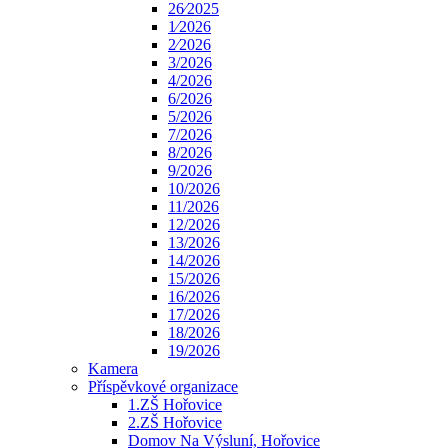
26⁄2025
1⁄2026
2⁄2026
3/2026
4/2026
6/2026
5/2026
7/2026
8/2026
9/2026
10/2026
11/2026
12/2026
13/2026
14/2026
15/2026
16/2026
17/2026
18/2026
19/2026
Kamera
Příspěvkové organizace
1.ZŠ Hořovice
2.ZŠ Hořovice
Domov Na Výsluní, Hořovice