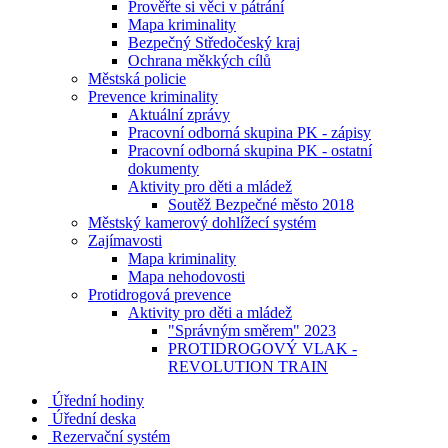
Prověřte si věci v pátrání
Mapa kriminality
Bezpečný Středočeský kraj
Ochrana měkkých cílů
Městská policie
Prevence kriminality
Aktuální zprávy
Pracovní odborná skupina PK - zápisy
Pracovní odborná skupina PK - ostatní
dokumenty
Aktivity pro děti a mládež
Soutěž Bezpečné město 2018
Městský kamerový dohlížecí systém
Zajímavosti
Mapa kriminality
Mapa nehodovosti
Protidrogová prevence
Aktivity pro děti a mládež
"Správným směrem" 2023
PROTIDROGOVÝ VLAK -
REVOLUTION TRAIN
Úřední hodiny
Úřední deska
Rezervační systém