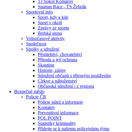
TJ Sokol Komárov
Spartan Race - TS Žebrák
Sportovní info
Sport, kdy a kde
Sport v okolí
Zprávy ze sportu
Brdská stopa
Volnočasové aktivity
Společnost
Spolky a sdružení
Pěstitelství, chovatelství
Příroda a její ochrana
Skauting
Historie, zájmy
Sdružení občanů s tělesným postižením
Církve a náboženství
Občanská sdružení i z regionu
Bezpečné město
Policie ČR
Policie pátrá a informuje
Kontakty
Preventivní informace
POL POINT
Statistiky kriminality
Přidejte se k našemu policejnímu týmu