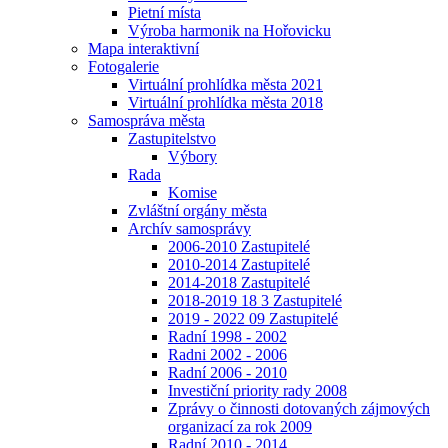
Pietní místa
Výroba harmonik na Hořovicku
Mapa interaktivní
Fotogalerie
Virtuální prohlídka města 2021
Virtuální prohlídka města 2018
Samospráva města
Zastupitelstvo
Výbory
Rada
Komise
Zvláštní orgány města
Archív samosprávy
2006-2010 Zastupitelé
2010-2014 Zastupitelé
2014-2018 Zastupitelé
2018-2019 18 3 Zastupitelé
2019 - 2022 09 Zastupitelé
Radní 1998 - 2002
Radni 2002 - 2006
Radní 2006 - 2010
Investiční priority rady 2008
Zprávy o činnosti dotovaných zájmových
organizací za rok 2009
Radní 2010 - 2014