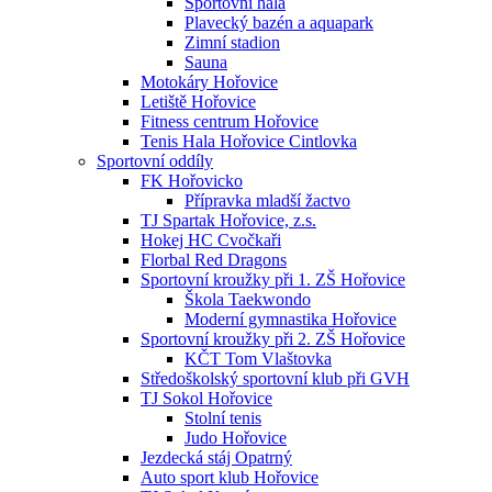
Sportovní hala
Plavecký bazén a aquapark
Zimní stadion
Sauna
Motokáry Hořovice
Letiště Hořovice
Fitness centrum Hořovice
Tenis Hala Hořovice Cintlovka
Sportovní oddíly
FK Hořovicko
Přípravka mladší žactvo
TJ Spartak Hořovice, z.s.
Hokej HC Cvočkaři
Florbal Red Dragons
Sportovní kroužky při 1. ZŠ Hořovice
Škola Taekwondo
Moderní gymnastika Hořovice
Sportovní kroužky při 2. ZŠ Hořovice
KČT Tom Vlaštovka
Středoškolský sportovní klub při GVH
TJ Sokol Hořovice
Stolní tenis
Judo Hořovice
Jezdecká stáj Opatrný
Auto sport klub Hořovice