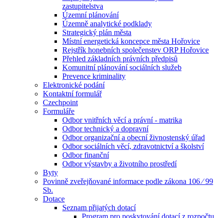
zastupitelstva
Územní plánování
Územně analytické podklady
Strategický plán města
Místní energetická koncepce města Hořovice
Rejstřík honebních společenstev ORP Hořovice
Přehled základních právních předpisů
Komunitní plánování sociálních služeb
Prevence kriminality
Elektronické podání
Kontaktní formulář
Czechpoint
Formuláře
Odbor vnitřních věcí a právní - matrika
Odbor technický a dopravní
Odbor organizační a obecní živnostenský úřad
Odbor sociálních věcí, zdravotnictví a školství
Odbor finanční
Odbor výstavby a životního prostředí
Byty
Povinně zveřejňované informace podle zákona 106 ⁄ 99
Sb.
Dotace
Seznam přijatých dotací
Program pro poskytování dotací z rozpočtu