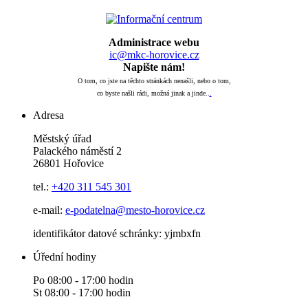
Administrace webu
ic@mkc-horovice.cz
Napište nám!
O tom, co jste na těchto stránkách nenašli, nebo o tom,
co byste našli rádi, možná jinak a jinde..
.
Adresa
Městský úřad
Palackého náměstí 2
26801 Hořovice
tel.:
+420
311 545 301
e-mail:
e-podatelna@mesto-horovice.cz
identifikátor datové schránky: yjmbxfn
Úřední hodiny
Po 08:00 - 17:00 hodin
St 08:00 - 17:00 hodin