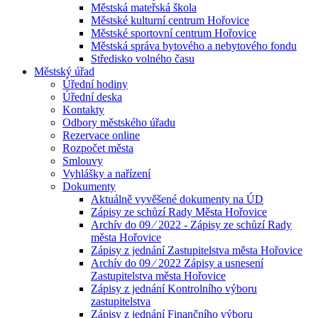
Městská mateřská škola
Městské kulturní centrum Hořovice
Městské sportovní centrum Hořovice
Městská správa bytového a nebytového fondu
Středisko volného času
Městský úřad
Úřední hodiny
Úřední deska
Kontakty
Odbory městského úřadu
Rezervace online
Rozpočet města
Smlouvy
Vyhlášky a nařízení
Dokumenty
Aktuálně vyvěšené dokumenty na ÚD
Zápisy ze schůzí Rady Města Hořovice
Archív do 09 ⁄ 2022 - Zápisy ze schůzí Rady
města Hořovice
Zápisy z jednání Zastupitelstva města Hořovice
Archív do 09 ⁄ 2022 Zápisy a usnesení
Zastupitelstva města Hořovice
Zápisy z jednání Kontrolního výboru
zastupitelstva
Zápisy z jednání Finančního výboru