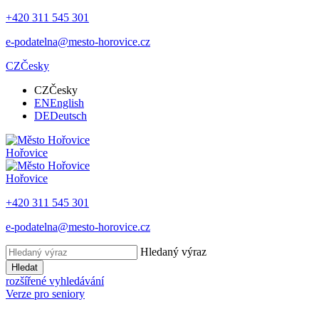
+420 311 545 301
e-podatelna@mesto-horovice.cz
CZ
Česky
CZ
Česky
EN
English
DE
Deutsch
Hořovice
Hořovice
+420 311 545 301
e-podatelna@mesto-horovice.cz
Hledaný výraz
Hledat
rozšířené vyhledávání
Verze pro seniory