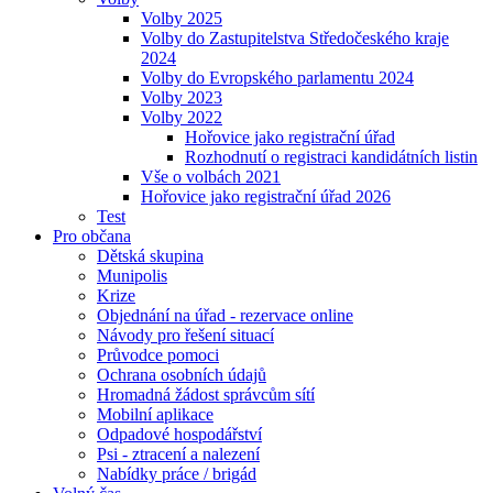
Volby 2025
Volby do Zastupitelstva Středočeského kraje
2024
Volby do Evropského parlamentu 2024
Volby 2023
Volby 2022
Hořovice jako registrační úřad
Rozhodnutí o registraci kandidátních listin
Vše o volbách 2021
Hořovice jako registrační úřad 2026
Test
Pro občana
Dětská skupina
Munipolis
Krize
Objednání na úřad - rezervace online
Návody pro řešení situací
Průvodce pomoci
Ochrana osobních údajů
Hromadná žádost správcům sítí
Mobilní aplikace
Odpadové hospodářství
Psi - ztracení a nalezení
Nabídky práce / brigád