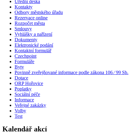
Úřední deska
Kontakty
Odbory městského úřadu
Rezervace online
Rozpočet města
Smlouvy
Vyhlášky a nařízení
Dokumenty
Elektronické podání
Kontaktní formulář
Czechpoint
Formuláře
Byty
Povinně zveřejňované informace podle zákona 106 ⁄ 99 Sb.
Dotace
ORP Hořovice
Poplatky
Sociální péče
Informace
Veřejné zakázky
Volby
Test
Kalendář akcí