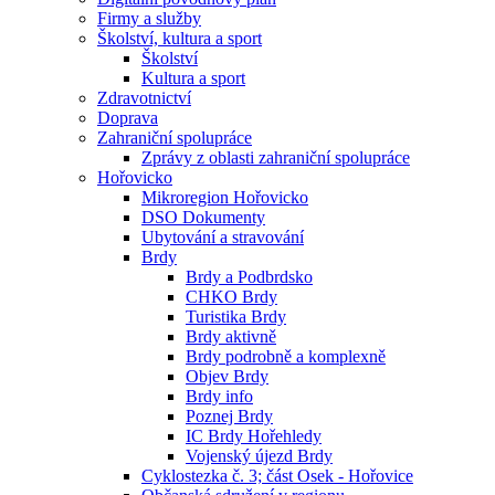
Firmy a služby
Školství, kultura a sport
Školství
Kultura a sport
Zdravotnictví
Doprava
Zahraniční spolupráce
Zprávy z oblasti zahraniční spolupráce
Hořovicko
Mikroregion Hořovicko
DSO Dokumenty
Ubytování a stravování
Brdy
Brdy a Podbrdsko
CHKO Brdy
Turistika Brdy
Brdy aktivně
Brdy podrobně a komplexně
Objev Brdy
Brdy info
Poznej Brdy
IC Brdy Hořehledy
Vojenský újezd Brdy
Cyklostezka č. 3; část Osek - Hořovice