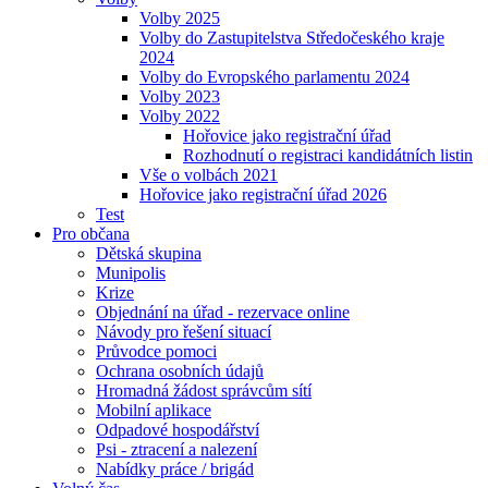
Volby 2025
Volby do Zastupitelstva Středočeského kraje
2024
Volby do Evropského parlamentu 2024
Volby 2023
Volby 2022
Hořovice jako registrační úřad
Rozhodnutí o registraci kandidátních listin
Vše o volbách 2021
Hořovice jako registrační úřad 2026
Test
Pro občana
Dětská skupina
Munipolis
Krize
Objednání na úřad - rezervace online
Návody pro řešení situací
Průvodce pomoci
Ochrana osobních údajů
Hromadná žádost správcům sítí
Mobilní aplikace
Odpadové hospodářství
Psi - ztracení a nalezení
Nabídky práce / brigád