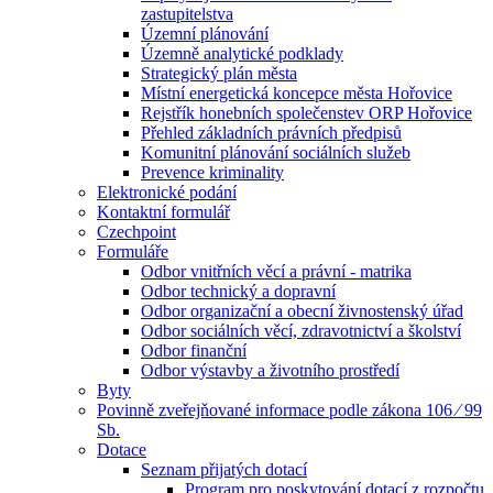
zastupitelstva
Územní plánování
Územně analytické podklady
Strategický plán města
Místní energetická koncepce města Hořovice
Rejstřík honebních společenstev ORP Hořovice
Přehled základních právních předpisů
Komunitní plánování sociálních služeb
Prevence kriminality
Elektronické podání
Kontaktní formulář
Czechpoint
Formuláře
Odbor vnitřních věcí a právní - matrika
Odbor technický a dopravní
Odbor organizační a obecní živnostenský úřad
Odbor sociálních věcí, zdravotnictví a školství
Odbor finanční
Odbor výstavby a životního prostředí
Byty
Povinně zveřejňované informace podle zákona 106 ⁄ 99
Sb.
Dotace
Seznam přijatých dotací
Program pro poskytování dotací z rozpočtu