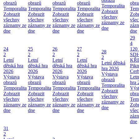
obrazů
obrazů
obrazů
obrazů
obrazů
obra
Temporalita
Temporalita
Temporalita
Temporalita
Temporalita
Temp
Zobrazit
Zobrazit
Zobrazit
Zobrazit
Zobrazit
Zobr
všechny
všechny
všechny
všechny
všechny
vše
záznamy ze
záznamy ze
záznamy ze
záznamy ze
záznamy ze
záz
dne
dne
dne
dne
dne
dne
29
4
24
25
26
27
120 
28
2
2
2
2
SD
2
Letní
Letní
Letní
Letní
KŘ
Letní dětská
dětská hra
dětská hra
dětská hra
dětská hra
Pikn
hra 2026
2026
2026
2026
2026
Cerh
Výstava
Výstava
Výstava
Výstava
Výstava
Letn
obrazů
obrazů
obrazů
obrazů
obrazů
hra 
Temporalita
Temporalita
Temporalita
Temporalita
Temporalita
Výs
Zobrazit
Zobrazit
Zobrazit
Zobrazit
Zobrazit
obra
všechny
všechny
všechny
všechny
všechny
Temp
záznamy ze
záznamy ze
záznamy ze
záznamy ze
záznamy ze
Zobr
dne
dne
dne
dne
dne
vše
záz
dne
31
2