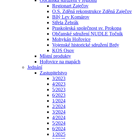
Občanská sdružení v regionu
Regionart Zaječov
O.S. Zděná rekonstrukce Zděná Zaječov
Bílý Lev Komárov
Střela Žebrák
Praskoleská společnost sv. Prokopa
Občanské sdružení NUDLE Točník
Mohykán Hořovice
Vojenské historické sdružení Brdy
KOS Osov
Místní produkty
Hořovice na mapách
Jednání
Zastupitelstvo
3⁄2023
4⁄2023
5⁄2023
6⁄2023
1⁄2024
2⁄2024
3⁄2024
4⁄2024
5⁄2024
6⁄2024
1⁄2025