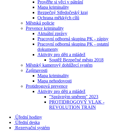
Prověřte si věci v pátrání
Mapa kriminality
Bezpečný Středočeský kraj
Ochrana měkkých cílů
Městská policie
Prevence kriminality
Aktuální zprávy
Pracovní odborná skupina PK - zápisy
Pracovní odborná skupina PK - ostatní
dokumenty
Aktivity pro děti a mládež
Soutěž Bezpečné město 2018
Městský kamerový dohlížecí systém
Zajímavosti
Mapa kriminality
Mapa nehodovosti
Protidrogová prevence
Aktivity pro děti a mládež
"Správným směrem" 2023
PROTIDROGOVÝ VLAK -
REVOLUTION TRAIN
Úřední hodiny
Úřední deska
Rezervační systém