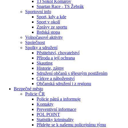
TJ Sokol Komárov
Spartan Race - TS Žebrák
Sportovní info
Sport, kdy a kde
Sport v okolí
Zprávy ze sportu
Brdská stopa
Volnočasové aktivity
Společnost
Spolky a sdružení
Pěstitelství, chovatelství
Příroda a její ochrana
Skauting
Historie, zájmy
Sdružení občanů s tělesným postižením
Církve a náboženství
Občanská sdružení i z regionu
Bezpečné město
Policie ČR
Policie pátrá a informuje
Kontakty
Preventivní informace
POL POINT
Statistiky kriminality
Přidejte se k našemu policejnímu týmu