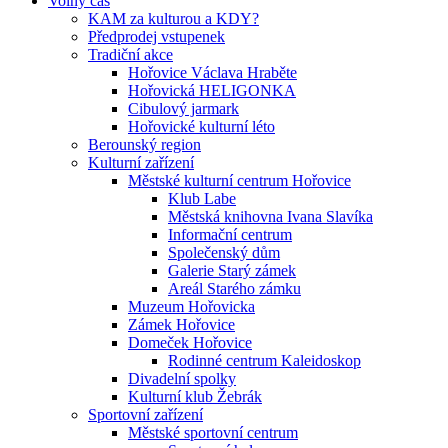
Volný čas
KAM za kulturou a KDY?
Předprodej vstupenek
Tradiční akce
Hořovice Václava Hraběte
Hořovická HELIGONKA
Cibulový jarmark
Hořovické kulturní léto
Berounský region
Kulturní zařízení
Městské kulturní centrum Hořovice
Klub Labe
Městská knihovna Ivana Slavíka
Informační centrum
Společenský dům
Galerie Starý zámek
Areál Starého zámku
Muzeum Hořovicka
Zámek Hořovice
Domeček Hořovice
Rodinné centrum Kaleidoskop
Divadelní spolky
Kulturní klub Žebrák
Sportovní zařízení
Městské sportovní centrum