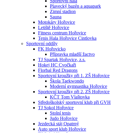
Sportovní hala
Plavecký bazén a aquapark
Zimní stadion
Sauna
Motokáry Hořovice
Letiště Hořovice
Fitness centrum Hořovice
Tenis Hala Hořovice Cintlovka
Sportovní oddíly
FK Hořovicko
Přípravka mladší žactvo
TJ Spartak Hořovice, z.s.
Hokej HC Cvočkaři
Florbal Red Dragons
Sportovní kroužky při 1. ZŠ Hořovice
Škola Taekwondo
Moderní gymnastika Hořovice
Sportovní kroužky při 2. ZŠ Hořovice
KČT Tom Vlaštovka
Středoškolský sportovní klub při GVH
TJ Sokol Hořovice
Stolní tenis
Judo Hořovice
Jezdecká stáj Opatrný
Auto sport klub Hořovice