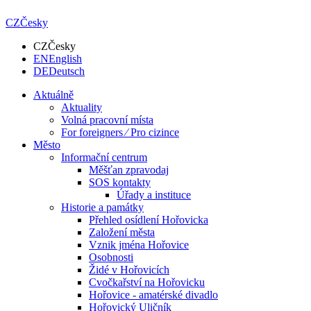
CZ
Česky
CZ
Česky
EN
English
DE
Deutsch
Aktuálně
Aktuality
Volná pracovní místa
For foreigners ⁄ Pro cizince
Město
Informační centrum
Měšťan zpravodaj
SOS kontakty
Úřady a instituce
Historie a památky
Přehled osídlení Hořovicka
Založení města
Vznik jména Hořovice
Osobnosti
Židé v Hořovicích
Cvočkařství na Hořovicku
Hořovice - amatérské divadlo
Hořovický Uličník