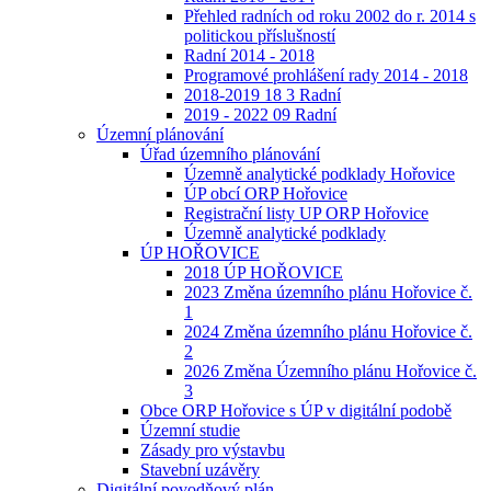
Přehled radních od roku 2002 do r. 2014 s
politickou příslušností
Radní 2014 - 2018
Programové prohlášení rady 2014 - 2018
2018-2019 18 3 Radní
2019 - 2022 09 Radní
Územní plánování
Úřad územního plánování
Územně analytické podklady Hořovice
ÚP obcí ORP Hořovice
Registrační listy UP ORP Hořovice
Územně analytické podklady
ÚP HOŘOVICE
2018 ÚP HOŘOVICE
2023 Změna územního plánu Hořovice č.
1
2024 Změna územního plánu Hořovice č.
2
2026 Změna Územního plánu Hořovice č.
3
Obce ORP Hořovice s ÚP v digitální podobě
Územní studie
Zásady pro výstavbu
Stavební uzávěry
Digitální povodňový plán