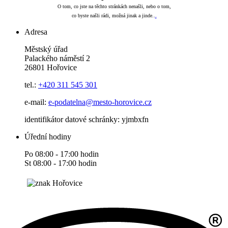
O tom, co jste na těchto stránkách nenašli, nebo o tom,
co byste našli rádi, možná jinak a jinde..
.
Adresa
Městský úřad
Palackého náměstí 2
26801 Hořovice
tel.:
+420
311 545 301
e-mail:
e-podatelna@mesto-horovice.cz
identifikátor datové schránky: yjmbxfn
Úřední hodiny
Po 08:00 - 17:00 hodin
St 08:00 - 17:00 hodin