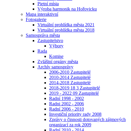
Pietní místa
Výroba harmonik na Hořovicku
Mapa interaktivní
Fotogalerie
Virtuální prohlídka města 2021
Virtuální prohlídka města 2018
Samospráva města
Zastupitelstvo
Výbory
Rada
Komise
Zvláštní orgány města
Archív samosprávy
2006-2010 Zastupitelé
2010-2014 Zastupitelé
2014-2018 Zastupitelé
2018-2019 18 3 Zastupitelé
2019 - 2022 09 Zastupitelé
Radní 1998 - 2002
Radni 2002 - 2006
Radní 2006 - 2010
Investiční priority rady 2008
Zprávy o činnosti dotovaných zájmových
organizací za rok 2009
Radní 2010 - 2014