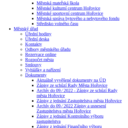
Městská mateřská škola
Městské kulturní centrum Hořovice
Městské sportovní centrum Hořovice
Městská správa bytového a nebytového fondu
Středisko volného času
Městský úřad
Úřední hodiny
Úřední deska
Kontakty
Odbory městského úřadu
Rezervace online
Rozpočet města
Smlouvy
Vyhlášky a nařízení
Dokumenty
Aktuálně vyvěšené dokumenty na ÚD
Zápisy ze schůzí Rady Města Hořovice
Archív do 09 ⁄ 2022 - Zápisy ze schůzí Rady
města Hořovice
Zápisy z jednání Zastupitelstva města Hořovice
Archív do 09 ⁄ 2022 Zápisy a usnesení
Zastupitelstva města Hořovice
Zápisy z jednání Kontrolního výboru
zastupitelstva
Zápisy z jednání Finančního výboru