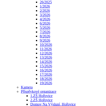
26⁄2025
1⁄2026
2⁄2026
3/2026
4/2026
6/2026
5/2026
7/2026
8/2026
9/2026
10/2026
11/2026
12/2026
13/2026
14/2026
15/2026
16/2026
17/2026
18/2026
19/2026
Kamera
Příspěvkové organizace
1.ZŠ Hořovice
2.ZŠ Hořovice
Domov Na Výsluní, Hořovice