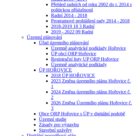
Přehled radních od roku 2002 do r. 2014 s
politickou příslušností
Radní 2014 - 2018
Programové prohlášení rady 2014 - 2018
2018-2019 18 3 Radní
2019 - 2022 09 Radní
Územní plánování
Úřad územního plánování
Územně analytické podklady Hořovice
ÚP obcí ORP Hořovice
Registrační listy UP ORP Hořovice
Územně analytické podklady
ÚP HOŘOVICE
2018 ÚP HOŘOVICE
2023 Změna územního plánu Hořovice č.
1
2024 Změna územního plánu Hořovice č.
2
2026 Změna Územního plánu Hořovice č.
3
Obce ORP Hořovice s ÚP v digitální podobě
Územní studie
Zásady pro výstavbu
Stavební uzávěry
Digitální povodňový plán