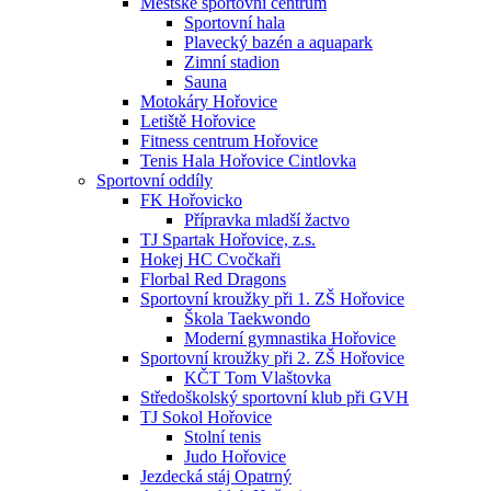
Městské sportovní centrum
Sportovní hala
Plavecký bazén a aquapark
Zimní stadion
Sauna
Motokáry Hořovice
Letiště Hořovice
Fitness centrum Hořovice
Tenis Hala Hořovice Cintlovka
Sportovní oddíly
FK Hořovicko
Přípravka mladší žactvo
TJ Spartak Hořovice, z.s.
Hokej HC Cvočkaři
Florbal Red Dragons
Sportovní kroužky při 1. ZŠ Hořovice
Škola Taekwondo
Moderní gymnastika Hořovice
Sportovní kroužky při 2. ZŠ Hořovice
KČT Tom Vlaštovka
Středoškolský sportovní klub při GVH
TJ Sokol Hořovice
Stolní tenis
Judo Hořovice
Jezdecká stáj Opatrný