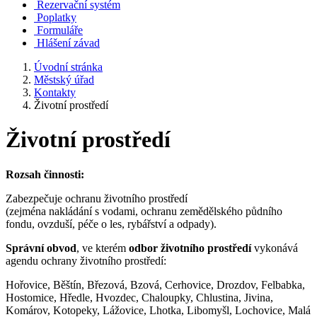
Rezervační systém
Poplatky
Formuláře
Hlášení závad
Úvodní stránka
Městský úřad
Kontakty
Životní prostředí
Životní prostředí
Rozsah činnosti:
Zabezpečuje ochranu životního prostředí
(zejména nakládání s vodami, ochranu zemědělského půdního
fondu, ovzduší, péče o les, rybářství a odpady).
Správní obvod
, ve kterém
odbor životního prostředí
vykonává
agendu ochrany životního prostředí:
Hořovice, Běštín, Březová, Bzová, Cerhovice, Drozdov, Felbabka,
Hostomice, Hředle, Hvozdec, Chaloupky, Chlustina, Jivina,
Komárov, Kotopeky, Lážovice, Lhotka, Libomyšl, Lochovice, Malá