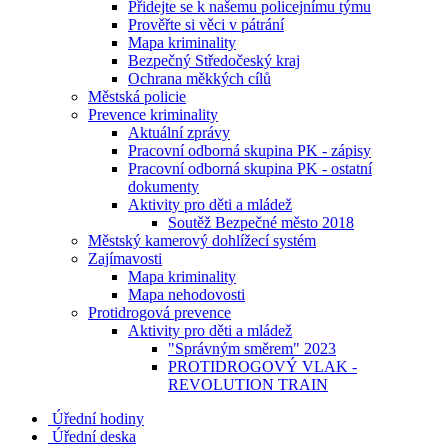
Přidejte se k našemu policejnímu týmu
Prověřte si věci v pátrání
Mapa kriminality
Bezpečný Středočeský kraj
Ochrana měkkých cílů
Městská policie
Prevence kriminality
Aktuální zprávy
Pracovní odborná skupina PK - zápisy
Pracovní odborná skupina PK - ostatní
dokumenty
Aktivity pro děti a mládež
Soutěž Bezpečné město 2018
Městský kamerový dohlížecí systém
Zajímavosti
Mapa kriminality
Mapa nehodovosti
Protidrogová prevence
Aktivity pro děti a mládež
"Správným směrem" 2023
PROTIDROGOVÝ VLAK -
REVOLUTION TRAIN
Úřední hodiny
Úřední deska