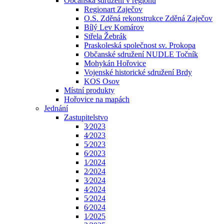
Občanská sdružení v regionu
Regionart Zaječov
O.S. Zděná rekonstrukce Zděná Zaječov
Bílý Lev Komárov
Střela Žebrák
Praskoleská společnost sv. Prokopa
Občanské sdružení NUDLE Točník
Mohykán Hořovice
Vojenské historické sdružení Brdy
KOS Osov
Místní produkty
Hořovice na mapách
Jednání
Zastupitelstvo
3⁄2023
4⁄2023
5⁄2023
6⁄2023
1⁄2024
2⁄2024
3⁄2024
4⁄2024
5⁄2024
6⁄2024
1⁄2025