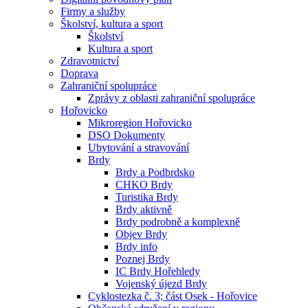
Firmy a služby
Školství, kultura a sport
Školství
Kultura a sport
Zdravotnictví
Doprava
Zahraniční spolupráce
Zprávy z oblasti zahraniční spolupráce
Hořovicko
Mikroregion Hořovicko
DSO Dokumenty
Ubytování a stravování
Brdy
Brdy a Podbrdsko
CHKO Brdy
Turistika Brdy
Brdy aktivně
Brdy podrobně a komplexně
Objev Brdy
Brdy info
Poznej Brdy
IC Brdy Hořehledy
Vojenský újezd Brdy
Cyklostezka č. 3; část Osek - Hořovice