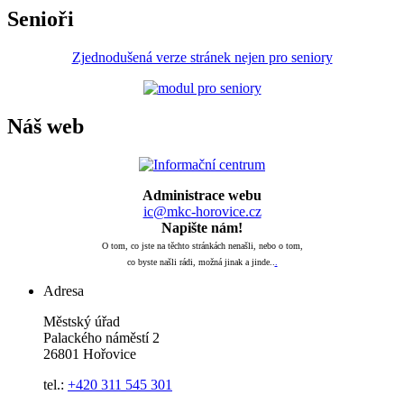
Senioři
Zjednodušená verze stránek nejen pro seniory
Náš web
Administrace webu
ic@mkc-horovice.cz
Napište nám!
O tom, co jste na těchto stránkách nenašli, nebo o tom,
co byste našli rádi, možná jinak a jinde..
.
Adresa
Městský úřad
Palackého náměstí 2
26801 Hořovice
tel.:
+420
311 545 301