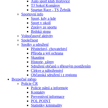
Auto sport klub Hořovice
TJ Sokol Komárov
Spartan Race - TS Žebrák
Sportovní info
Sport, kdy a kde
Sport v okolí
Zprávy ze sportu
Brdská stopa
Volnočasové aktivity
Společnost
Spolky a sdružení
Pěstitelství, chovatelství
Příroda a její ochrana
Skauting
Historie, zájmy
Sdružení občanů s tělesným postižením
Církve a náboženství
Občanská sdružení i z regionu
Bezpečné město
Policie ČR
Policie pátrá a informuje
Kontakty
Preventivní informace
POL POINT
Statistiky kriminality