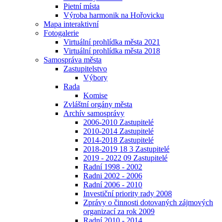
Pietní místa
Výroba harmonik na Hořovicku
Mapa interaktivní
Fotogalerie
Virtuální prohlídka města 2021
Virtuální prohlídka města 2018
Samospráva města
Zastupitelstvo
Výbory
Rada
Komise
Zvláštní orgány města
Archív samosprávy
2006-2010 Zastupitelé
2010-2014 Zastupitelé
2014-2018 Zastupitelé
2018-2019 18 3 Zastupitelé
2019 - 2022 09 Zastupitelé
Radní 1998 - 2002
Radni 2002 - 2006
Radní 2006 - 2010
Investiční priority rady 2008
Zprávy o činnosti dotovaných zájmových
organizací za rok 2009
Radní 2010 - 2014