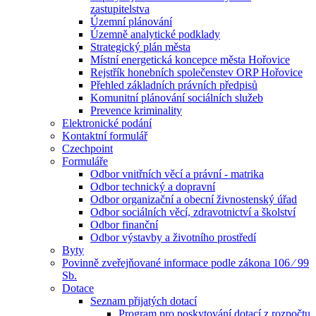
zastupitelstva
Územní plánování
Územně analytické podklady
Strategický plán města
Místní energetická koncepce města Hořovice
Rejstřík honebních společenstev ORP Hořovice
Přehled základních právních předpisů
Komunitní plánování sociálních služeb
Prevence kriminality
Elektronické podání
Kontaktní formulář
Czechpoint
Formuláře
Odbor vnitřních věcí a právní - matrika
Odbor technický a dopravní
Odbor organizační a obecní živnostenský úřad
Odbor sociálních věcí, zdravotnictví a školství
Odbor finanční
Odbor výstavby a životního prostředí
Byty
Povinně zveřejňované informace podle zákona 106 ⁄ 99
Sb.
Dotace
Seznam přijatých dotací
Program pro poskytování dotací z rozpočtu