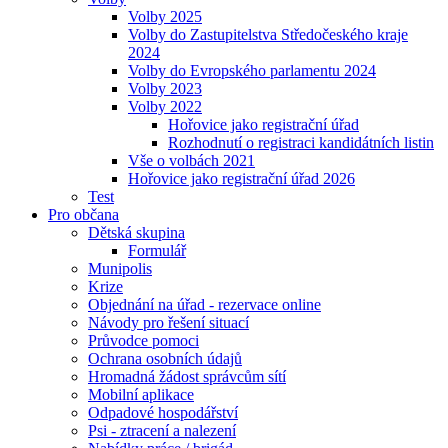
Volby 2025
Volby do Zastupitelstva Středočeského kraje
2024
Volby do Evropského parlamentu 2024
Volby 2023
Volby 2022
Hořovice jako registrační úřad
Rozhodnutí o registraci kandidátních listin
Vše o volbách 2021
Hořovice jako registrační úřad 2026
Test
Pro občana
Dětská skupina
Formulář
Munipolis
Krize
Objednání na úřad - rezervace online
Návody pro řešení situací
Průvodce pomoci
Ochrana osobních údajů
Hromadná žádost správcům sítí
Mobilní aplikace
Odpadové hospodářství
Psi - ztracení a nalezení