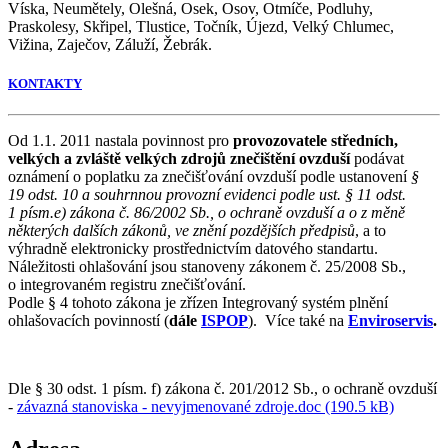
Víska, Neumětely, Olešná, Osek, Osov, Otmíče, Podluhy,
Praskolesy, Skřipel, Tlustice, Točník, Újezd, Velký Chlumec,
Vižina, Zaječov, Záluží, Žebrák.
KONTAKTY
Od 1.1. 2011 nastala povinnost pro
provozovatele středních,
velkých a zvláště velkých zdrojů znečištění ovzduší
podávat
oznámení o poplatku za znečišťování ovzduší podle ustanovení
§
19 odst. 10 a souhrnnou provozní evidenci podle ust. § 11 odst.
1 písm.e) zákona č. 86/2002 Sb., o ochraně ovzduší a o z měně
některých dalších zákonů, ve znění pozdějších předpisů
, a to
výhradně elektronicky prostřednictvím datového standartu.
Náležitosti ohlašování jsou stanoveny zákonem č. 25/2008 Sb.,
o integrovaném registru znečišťování.
Podle § 4 tohoto zákona je zřízen Integrovaný systém plnění
ohlašovacích povinností (
dále
ISPOP
). Více také na
Enviroservis
.
Dle § 30 odst. 1 písm. f) zákona č. 201/2012 Sb., o ochraně ovzduší
-
závazná stanoviska - nevyjmenované zdroje.doc (190.5 kB)