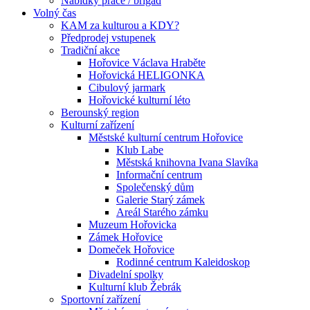
Nabídky práce / brigád
Volný čas
KAM za kulturou a KDY?
Předprodej vstupenek
Tradiční akce
Hořovice Václava Hraběte
Hořovická HELIGONKA
Cibulový jarmark
Hořovické kulturní léto
Berounský region
Kulturní zařízení
Městské kulturní centrum Hořovice
Klub Labe
Městská knihovna Ivana Slavíka
Informační centrum
Společenský dům
Galerie Starý zámek
Areál Starého zámku
Muzeum Hořovicka
Zámek Hořovice
Domeček Hořovice
Rodinné centrum Kaleidoskop
Divadelní spolky
Kulturní klub Žebrák
Sportovní zařízení