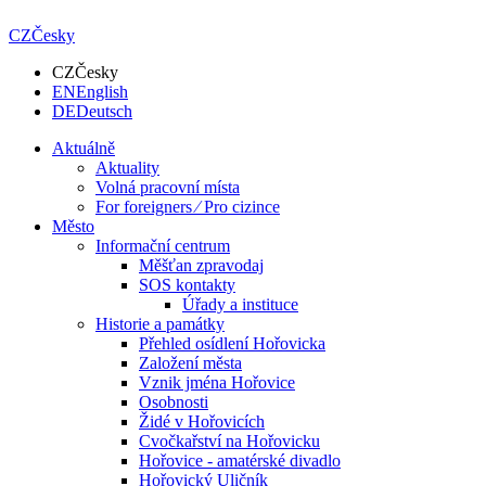
CZ
Česky
CZ
Česky
EN
English
DE
Deutsch
Aktuálně
Aktuality
Volná pracovní místa
For foreigners ⁄ Pro cizince
Město
Informační centrum
Měšťan zpravodaj
SOS kontakty
Úřady a instituce
Historie a památky
Přehled osídlení Hořovicka
Založení města
Vznik jména Hořovice
Osobnosti
Židé v Hořovicích
Cvočkařství na Hořovicku
Hořovice - amatérské divadlo
Hořovický Uličník