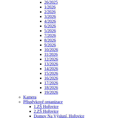
26⁄2025
1⁄2026
2⁄2026
3/2026
4/2026
6/2026
5/2026
7/2026
8/2026
9/2026
10/2026
11/2026
12/2026
13/2026
14/2026
15/2026
16/2026
17/2026
18/2026
19/2026
Kamera
Příspěvkové organizace
1.ZŠ Hořovice
2.ZŠ Hořovice
Domov Na Výsluní, Hořovice