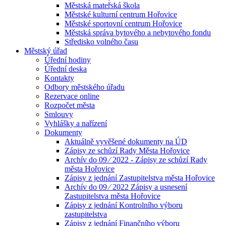
Městská mateřská škola
Městské kulturní centrum Hořovice
Městské sportovní centrum Hořovice
Městská správa bytového a nebytového fondu
Středisko volného času
Městský úřad
Úřední hodiny
Úřední deska
Kontakty
Odbory městského úřadu
Rezervace online
Rozpočet města
Smlouvy
Vyhlášky a nařízení
Dokumenty
Aktuálně vyvěšené dokumenty na ÚD
Zápisy ze schůzí Rady Města Hořovice
Archív do 09 ⁄ 2022 - Zápisy ze schůzí Rady
města Hořovice
Zápisy z jednání Zastupitelstva města Hořovice
Archív do 09 ⁄ 2022 Zápisy a usnesení
Zastupitelstva města Hořovice
Zápisy z jednání Kontrolního výboru
zastupitelstva
Zápisy z jednání Finančního výboru