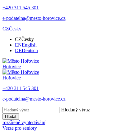
+420 311 545 301
e-podatelna@mesto-horovice.cz
CZ
Česky
CZ
Česky
EN
English
DE
Deutsch
Hořovice
Hořovice
+420 311 545 301
e-podatelna@mesto-horovice.cz
Hledaný výraz
Hledat
rozšířené vyhledávání
Verze pro seniory