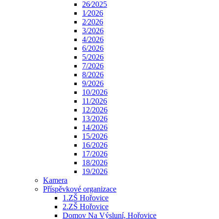
26⁄2025
1⁄2026
2⁄2026
3/2026
4/2026
6/2026
5/2026
7/2026
8/2026
9/2026
10/2026
11/2026
12/2026
13/2026
14/2026
15/2026
16/2026
17/2026
18/2026
19/2026
Kamera
Příspěvkové organizace
1.ZŠ Hořovice
2.ZŠ Hořovice
Domov Na Výsluní, Hořovice