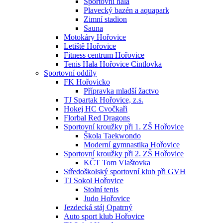
Sportovní hala
Plavecký bazén a aquapark
Zimní stadion
Sauna
Motokáry Hořovice
Letiště Hořovice
Fitness centrum Hořovice
Tenis Hala Hořovice Cintlovka
Sportovní oddíly
FK Hořovicko
Přípravka mladší žactvo
TJ Spartak Hořovice, z.s.
Hokej HC Cvočkaři
Florbal Red Dragons
Sportovní kroužky při 1. ZŠ Hořovice
Škola Taekwondo
Moderní gymnastika Hořovice
Sportovní kroužky při 2. ZŠ Hořovice
KČT Tom Vlaštovka
Středoškolský sportovní klub při GVH
TJ Sokol Hořovice
Stolní tenis
Judo Hořovice
Jezdecká stáj Opatrný
Auto sport klub Hořovice