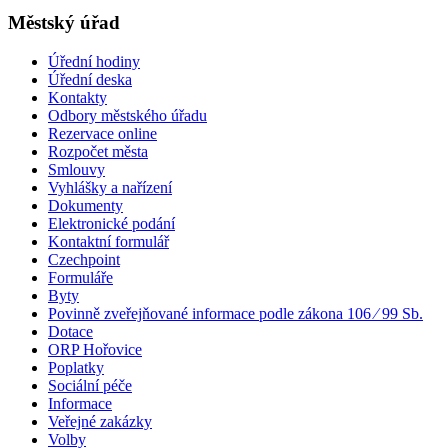
Městský úřad
Úřední hodiny
Úřední deska
Kontakty
Odbory městského úřadu
Rezervace online
Rozpočet města
Smlouvy
Vyhlášky a nařízení
Dokumenty
Elektronické podání
Kontaktní formulář
Czechpoint
Formuláře
Byty
Povinně zveřejňované informace podle zákona 106 ⁄ 99 Sb.
Dotace
ORP Hořovice
Poplatky
Sociální péče
Informace
Veřejné zakázky
Volby