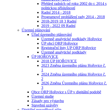
Přehled radních od roku 2002 do r. 2014 s
politickou příslušností
Radní 2014 - 2018
Programové prohlášení rady 2014 - 2018
2018-2019 18 3 Radní
2019 - 2022 09 Radní
Územní plánování
Úřad územního plánování
Územně analytické podklady Hořovice
ÚP obcí ORP Hořovice
Registrační listy UP ORP Hořovice
Územně analytické podklady
ÚP HOŘOVICE
2018 ÚP HOŘOVICE
2023 Změna územního plánu Hořovice č.
1
2024 Změna územního plánu Hořovice č.
2
2026 Změna Územního plánu Hořovice č.
3
Obce ORP Hořovice s ÚP v digitální podobě
Územní studie
Zásady pro výstavbu
Stavební uzávěry
Digitální povodňový plán