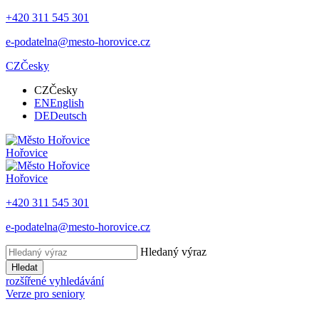
+420 311 545 301
e-podatelna@mesto-horovice.cz
CZ
Česky
CZ
Česky
EN
English
DE
Deutsch
Hořovice
Hořovice
+420 311 545 301
e-podatelna@mesto-horovice.cz
Hledaný výraz
Hledat
rozšířené vyhledávání
Verze pro seniory