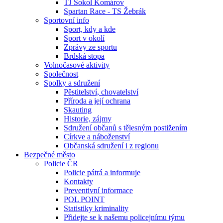
TJ Sokol Komárov
Spartan Race - TS Žebrák
Sportovní info
Sport, kdy a kde
Sport v okolí
Zprávy ze sportu
Brdská stopa
Volnočasové aktivity
Společnost
Spolky a sdružení
Pěstitelství, chovatelství
Příroda a její ochrana
Skauting
Historie, zájmy
Sdružení občanů s tělesným postižením
Církve a náboženství
Občanská sdružení i z regionu
Bezpečné město
Policie ČR
Policie pátrá a informuje
Kontakty
Preventivní informace
POL POINT
Statistiky kriminality
Přidejte se k našemu policejnímu týmu