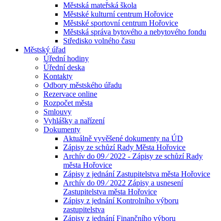
Městská mateřská škola
Městské kulturní centrum Hořovice
Městské sportovní centrum Hořovice
Městská správa bytového a nebytového fondu
Středisko volného času
Městský úřad
Úřední hodiny
Úřední deska
Kontakty
Odbory městského úřadu
Rezervace online
Rozpočet města
Smlouvy
Vyhlášky a nařízení
Dokumenty
Aktuálně vyvěšené dokumenty na ÚD
Zápisy ze schůzí Rady Města Hořovice
Archív do 09 ⁄ 2022 - Zápisy ze schůzí Rady
města Hořovice
Zápisy z jednání Zastupitelstva města Hořovice
Archív do 09 ⁄ 2022 Zápisy a usnesení
Zastupitelstva města Hořovice
Zápisy z jednání Kontrolního výboru
zastupitelstva
Zápisy z jednání Finančního výboru