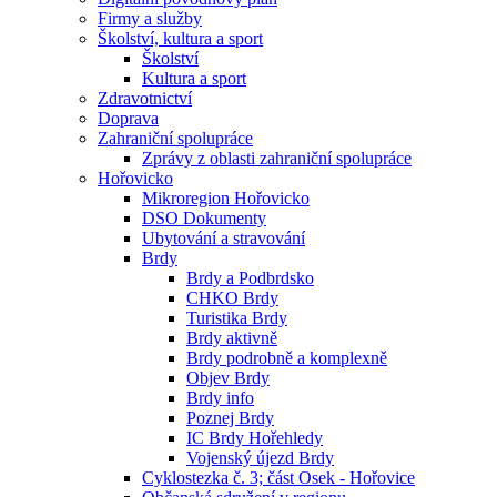
Firmy a služby
Školství, kultura a sport
Školství
Kultura a sport
Zdravotnictví
Doprava
Zahraniční spolupráce
Zprávy z oblasti zahraniční spolupráce
Hořovicko
Mikroregion Hořovicko
DSO Dokumenty
Ubytování a stravování
Brdy
Brdy a Podbrdsko
CHKO Brdy
Turistika Brdy
Brdy aktivně
Brdy podrobně a komplexně
Objev Brdy
Brdy info
Poznej Brdy
IC Brdy Hořehledy
Vojenský újezd Brdy
Cyklostezka č. 3; část Osek - Hořovice