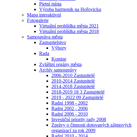
Pietní místa
Výroba harmonik na Hořovicku
Mapa interaktivní
Fotogalerie
Virtuální prohlídka města 2021
Virtuální prohlídka města 2018
Samospráva města
Zastupitelstvo
Výbory
Rada
Komise
Zvláštní orgány města
Archív samosprávy
2006-2010 Zastupitelé
2010-2014 Zastupitelé
2014-2018 Zastupitelé
2018-2019 18 3 Zastupitelé
2019 - 2022 09 Zastupitelé
Radní 1998 - 2002
Radni 2002 - 2006
Radní 2006 - 2010
Investiční priority rady 2008
Zprávy o činnosti dotovaných zájmových
organizací za rok 2009
Radní 2010 - 2014