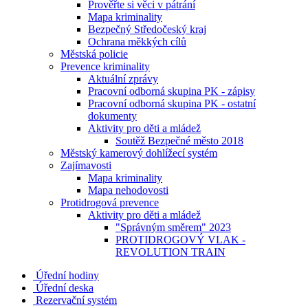
Prověřte si věci v pátrání
Mapa kriminality
Bezpečný Středočeský kraj
Ochrana měkkých cílů
Městská policie
Prevence kriminality
Aktuální zprávy
Pracovní odborná skupina PK - zápisy
Pracovní odborná skupina PK - ostatní
dokumenty
Aktivity pro děti a mládež
Soutěž Bezpečné město 2018
Městský kamerový dohlížecí systém
Zajímavosti
Mapa kriminality
Mapa nehodovosti
Protidrogová prevence
Aktivity pro děti a mládež
"Správným směrem" 2023
PROTIDROGOVÝ VLAK -
REVOLUTION TRAIN
Úřední hodiny
Úřední deska
Rezervační systém