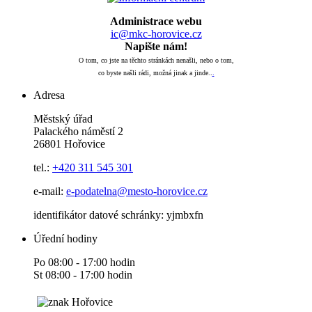
Administrace webu
ic@mkc-horovice.cz
Napište nám!
O tom, co jste na těchto stránkách nenašli, nebo o tom,
co byste našli rádi, možná jinak a jinde..
.
Adresa
Městský úřad
Palackého náměstí 2
26801 Hořovice
tel.:
+420
311 545 301
e-mail:
e-podatelna@mesto-horovice.cz
identifikátor datové schránky: yjmbxfn
Úřední hodiny
Po 08:00 - 17:00 hodin
St 08:00 - 17:00 hodin