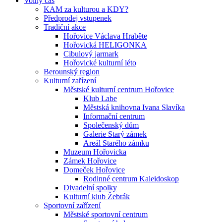
Volný čas
KAM za kulturou a KDY?
Předprodej vstupenek
Tradiční akce
Hořovice Václava Hraběte
Hořovická HELIGONKA
Cibulový jarmark
Hořovické kulturní léto
Berounský region
Kulturní zařízení
Městské kulturní centrum Hořovice
Klub Labe
Městská knihovna Ivana Slavíka
Informační centrum
Společenský dům
Galerie Starý zámek
Areál Starého zámku
Muzeum Hořovicka
Zámek Hořovice
Domeček Hořovice
Rodinné centrum Kaleidoskop
Divadelní spolky
Kulturní klub Žebrák
Sportovní zařízení
Městské sportovní centrum