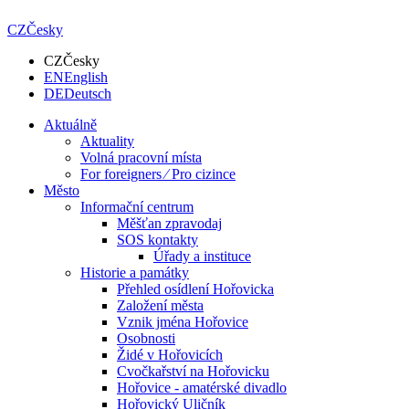
CZ
Česky
CZ
Česky
EN
English
DE
Deutsch
Aktuálně
Aktuality
Volná pracovní místa
For foreigners ⁄ Pro cizince
Město
Informační centrum
Měšťan zpravodaj
SOS kontakty
Úřady a instituce
Historie a památky
Přehled osídlení Hořovicka
Založení města
Vznik jména Hořovice
Osobnosti
Židé v Hořovicích
Cvočkařství na Hořovicku
Hořovice - amatérské divadlo
Hořovický Uličník