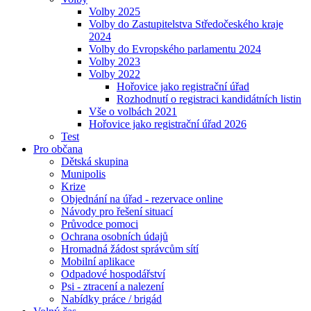
Volby 2025
Volby do Zastupitelstva Středočeského kraje
2024
Volby do Evropského parlamentu 2024
Volby 2023
Volby 2022
Hořovice jako registrační úřad
Rozhodnutí o registraci kandidátních listin
Vše o volbách 2021
Hořovice jako registrační úřad 2026
Test
Pro občana
Dětská skupina
Munipolis
Krize
Objednání na úřad - rezervace online
Návody pro řešení situací
Průvodce pomoci
Ochrana osobních údajů
Hromadná žádost správcům sítí
Mobilní aplikace
Odpadové hospodářství
Psi - ztracení a nalezení
Nabídky práce / brigád