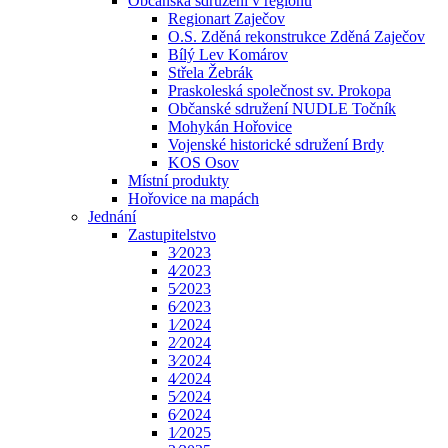
Občanská sdružení v regionu
Regionart Zaječov
O.S. Zděná rekonstrukce Zděná Zaječov
Bílý Lev Komárov
Střela Žebrák
Praskoleská společnost sv. Prokopa
Občanské sdružení NUDLE Točník
Mohykán Hořovice
Vojenské historické sdružení Brdy
KOS Osov
Místní produkty
Hořovice na mapách
Jednání
Zastupitelstvo
3⁄2023
4⁄2023
5⁄2023
6⁄2023
1⁄2024
2⁄2024
3⁄2024
4⁄2024
5⁄2024
6⁄2024
1⁄2025