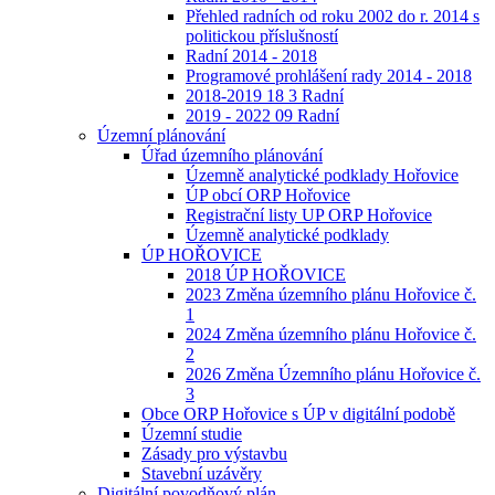
Přehled radních od roku 2002 do r. 2014 s
politickou příslušností
Radní 2014 - 2018
Programové prohlášení rady 2014 - 2018
2018-2019 18 3 Radní
2019 - 2022 09 Radní
Územní plánování
Úřad územního plánování
Územně analytické podklady Hořovice
ÚP obcí ORP Hořovice
Registrační listy UP ORP Hořovice
Územně analytické podklady
ÚP HOŘOVICE
2018 ÚP HOŘOVICE
2023 Změna územního plánu Hořovice č.
1
2024 Změna územního plánu Hořovice č.
2
2026 Změna Územního plánu Hořovice č.
3
Obce ORP Hořovice s ÚP v digitální podobě
Územní studie
Zásady pro výstavbu
Stavební uzávěry
Digitální povodňový plán