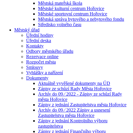
Městská mateřská škola
Městské kulturní centrum Hořovice
Městské sportovní centrum Hořovice
Městská správa bytového a nebytového fondu
Středisko volného času
Městský úřad
Úřední hodiny
Úřední deska
Kontakty
Odbory městského úřadu
Rezervace online
Rozpočet města
Smlouvy
Vyhlášky a nařízení
Dokumenty
Aktuálně vyvěšené dokumenty na ÚD
Zápisy ze schůzí Rady Města Hořovice
Archív do 09 ⁄ 2022 - Zápisy ze schůzí Rady
města Hořovice
Zápisy z jednání Zastupitelstva města Hořovice
Archív do 09 ⁄ 2022 Zápisy a usnesení
Zastupitelstva města Hořovice
Zápisy z jednání Kontrolního výboru
zastupitelstva
Zápisy z jednání Finančního výboru