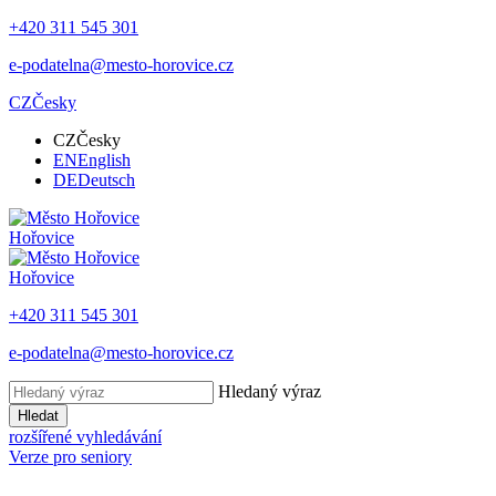
+420 311 545 301
e-podatelna@mesto-horovice.cz
CZ
Česky
CZ
Česky
EN
English
DE
Deutsch
Hořovice
Hořovice
+420 311 545 301
e-podatelna@mesto-horovice.cz
Hledaný výraz
Hledat
rozšířené vyhledávání
Verze pro seniory