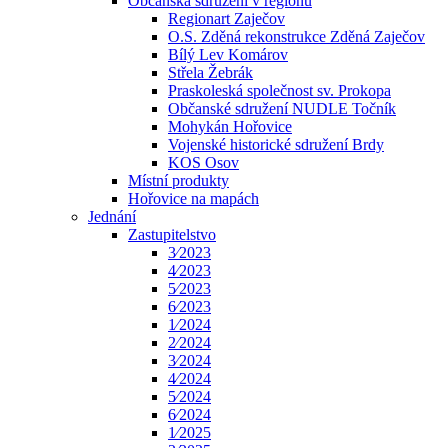
Občanská sdružení v regionu
Regionart Zaječov
O.S. Zděná rekonstrukce Zděná Zaječov
Bílý Lev Komárov
Střela Žebrák
Praskoleská společnost sv. Prokopa
Občanské sdružení NUDLE Točník
Mohykán Hořovice
Vojenské historické sdružení Brdy
KOS Osov
Místní produkty
Hořovice na mapách
Jednání
Zastupitelstvo
3⁄2023
4⁄2023
5⁄2023
6⁄2023
1⁄2024
2⁄2024
3⁄2024
4⁄2024
5⁄2024
6⁄2024
1⁄2025