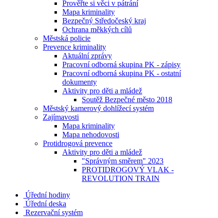
Prověřte si věci v pátrání
Mapa kriminality
Bezpečný Středočeský kraj
Ochrana měkkých cílů
Městská policie
Prevence kriminality
Aktuální zprávy
Pracovní odborná skupina PK - zápisy
Pracovní odborná skupina PK - ostatní
dokumenty
Aktivity pro děti a mládež
Soutěž Bezpečné město 2018
Městský kamerový dohlížecí systém
Zajímavosti
Mapa kriminality
Mapa nehodovosti
Protidrogová prevence
Aktivity pro děti a mládež
"Správným směrem" 2023
PROTIDROGOVÝ VLAK -
REVOLUTION TRAIN
Úřední hodiny
Úřední deska
Rezervační systém