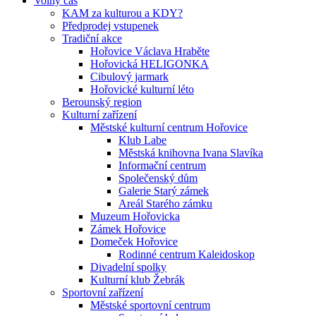
Volný čas
KAM za kulturou a KDY?
Předprodej vstupenek
Tradiční akce
Hořovice Václava Hraběte
Hořovická HELIGONKA
Cibulový jarmark
Hořovické kulturní léto
Berounský region
Kulturní zařízení
Městské kulturní centrum Hořovice
Klub Labe
Městská knihovna Ivana Slavíka
Informační centrum
Společenský dům
Galerie Starý zámek
Areál Starého zámku
Muzeum Hořovicka
Zámek Hořovice
Domeček Hořovice
Rodinné centrum Kaleidoskop
Divadelní spolky
Kulturní klub Žebrák
Sportovní zařízení
Městské sportovní centrum