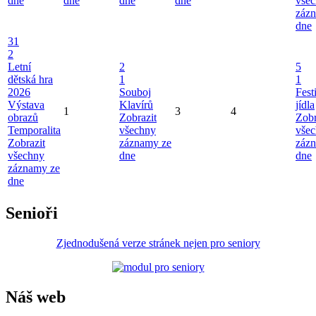
dne
dne
dne
dne
vše
záz
dne
31
2
Letní
2
5
dětská hra
1
1
2026
Souboj
Fest
Výstava
Klavírů
jídla
1
3
4
obrazů
Zobrazit
Zobr
Temporalita
všechny
vše
Zobrazit
záznamy ze
záz
všechny
dne
dne
záznamy ze
dne
Senioři
Zjednodušená verze stránek nejen pro seniory
Náš web