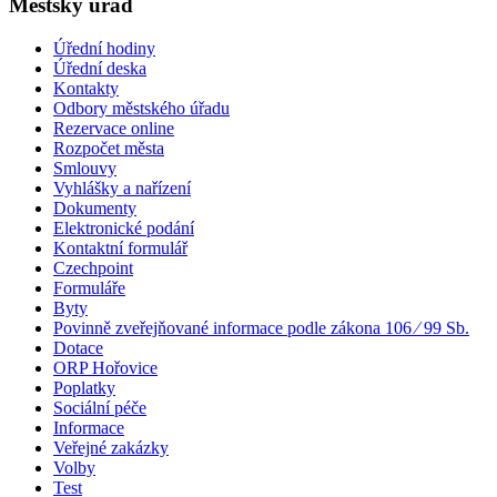
Městský úřad
Úřední hodiny
Úřední deska
Kontakty
Odbory městského úřadu
Rezervace online
Rozpočet města
Smlouvy
Vyhlášky a nařízení
Dokumenty
Elektronické podání
Kontaktní formulář
Czechpoint
Formuláře
Byty
Povinně zveřejňované informace podle zákona 106 ⁄ 99 Sb.
Dotace
ORP Hořovice
Poplatky
Sociální péče
Informace
Veřejné zakázky
Volby
Test