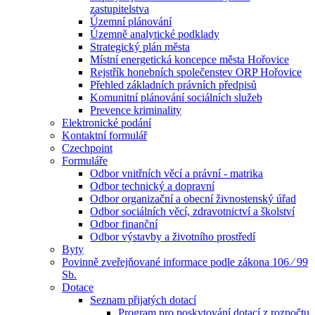
zastupitelstva
Územní plánování
Územně analytické podklady
Strategický plán města
Místní energetická koncepce města Hořovice
Rejstřík honebních společenstev ORP Hořovice
Přehled základních právních předpisů
Komunitní plánování sociálních služeb
Prevence kriminality
Elektronické podání
Kontaktní formulář
Czechpoint
Formuláře
Odbor vnitřních věcí a právní - matrika
Odbor technický a dopravní
Odbor organizační a obecní živnostenský úřad
Odbor sociálních věcí, zdravotnictví a školství
Odbor finanční
Odbor výstavby a životního prostředí
Byty
Povinně zveřejňované informace podle zákona 106 ⁄ 99
Sb.
Dotace
Seznam přijatých dotací
Program pro poskytování dotací z rozpočtu