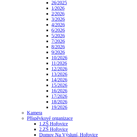
26⁄2025
1⁄2026
2⁄2026
3/2026
4/2026
6/2026
5/2026
7/2026
8/2026
9/2026
10/2026
11/2026
12/2026
13/2026
14/2026
15/2026
16/2026
17/2026
18/2026
19/2026
Kamera
Příspěvkové organizace
1.ZŠ Hořovice
2.ZŠ Hořovice
Domov Na Výsluní, Hořovice