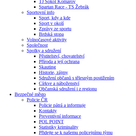
TJ Sokol Komárov
Spartan Race - TS Žebrák
Sportovní info
Sport, kdy a kde
Sport v okolí
Zprávy ze sportu
Brdská stopa
Volnočasové aktivity
Společnost
Spolky a sdružení
Pěstitelství, chovatelství
Příroda a její ochrana
Skauting
Historie, zájmy
Sdružení občanů s tělesným postižením
Církve a náboženství
Občanská sdružení i z regionu
Bezpečné město
Policie ČR
Policie pátrá a informuje
Kontakty
Preventivní informace
POL POINT
Statistiky kriminality
Přidejte se k našemu policejnímu týmu