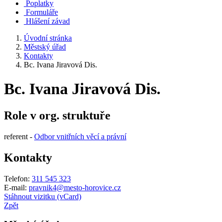
Poplatky
Formuláře
Hlášení závad
Úvodní stránka
Městský úřad
Kontakty
Bc. Ivana Jiravová Dis.
Bc. Ivana Jiravová Dis.
Role v org. struktuře
referent -
Odbor vnitřních věcí a právní
Kontakty
Telefon:
311 545 323
E-mail:
pravnik4@mesto-horovice.cz
Stáhnout vizitku (vCard)
Zpět