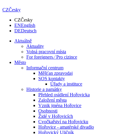
CZ
Česky
CZ
Česky
EN
English
DE
Deutsch
Aktuálně
Aktuality
Volná pracovní místa
For foreigners ⁄ Pro cizince
Město
Informační centrum
Měšťan zpravodaj
SOS kontakty
Úřady a instituce
Historie a památky
Přehled osídlení Hořovicka
Založení města
Vznik jména Hořovice
Osobnosti
Židé v Hořovicích
Cvočkařství na Hořovicku
Hořovice - amatérské divadlo
Hořovický Uličník