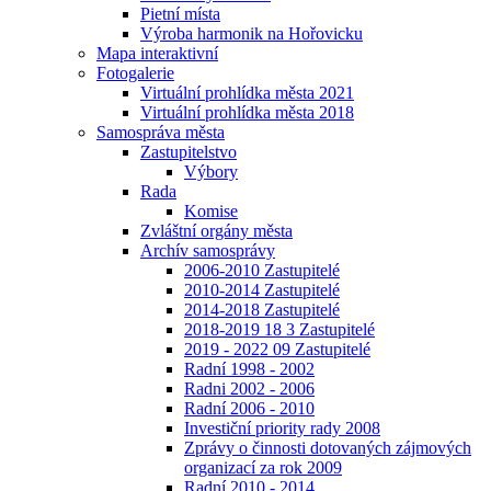
Pietní místa
Výroba harmonik na Hořovicku
Mapa interaktivní
Fotogalerie
Virtuální prohlídka města 2021
Virtuální prohlídka města 2018
Samospráva města
Zastupitelstvo
Výbory
Rada
Komise
Zvláštní orgány města
Archív samosprávy
2006-2010 Zastupitelé
2010-2014 Zastupitelé
2014-2018 Zastupitelé
2018-2019 18 3 Zastupitelé
2019 - 2022 09 Zastupitelé
Radní 1998 - 2002
Radni 2002 - 2006
Radní 2006 - 2010
Investiční priority rady 2008
Zprávy o činnosti dotovaných zájmových
organizací za rok 2009
Radní 2010 - 2014