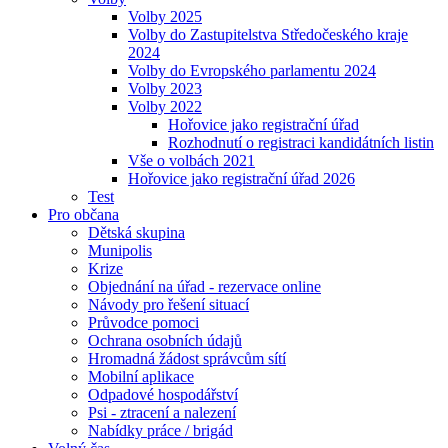
Volby 2025
Volby do Zastupitelstva Středočeského kraje
2024
Volby do Evropského parlamentu 2024
Volby 2023
Volby 2022
Hořovice jako registrační úřad
Rozhodnutí o registraci kandidátních listin
Vše o volbách 2021
Hořovice jako registrační úřad 2026
Test
Pro občana
Dětská skupina
Munipolis
Krize
Objednání na úřad - rezervace online
Návody pro řešení situací
Průvodce pomoci
Ochrana osobních údajů
Hromadná žádost správcům sítí
Mobilní aplikace
Odpadové hospodářství
Psi - ztracení a nalezení
Nabídky práce / brigád