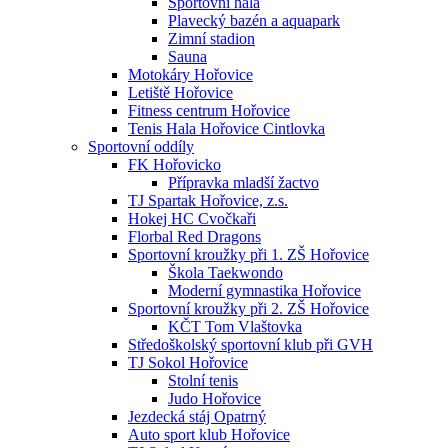
Sportovní hala
Plavecký bazén a aquapark
Zimní stadion
Sauna
Motokáry Hořovice
Letiště Hořovice
Fitness centrum Hořovice
Tenis Hala Hořovice Cintlovka
Sportovní oddíly
FK Hořovicko
Přípravka mladší žactvo
TJ Spartak Hořovice, z.s.
Hokej HC Cvočkaři
Florbal Red Dragons
Sportovní kroužky při 1. ZŠ Hořovice
Škola Taekwondo
Moderní gymnastika Hořovice
Sportovní kroužky při 2. ZŠ Hořovice
KČT Tom Vlaštovka
Středoškolský sportovní klub při GVH
TJ Sokol Hořovice
Stolní tenis
Judo Hořovice
Jezdecká stáj Opatrný
Auto sport klub Hořovice