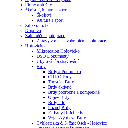
Firmy a služby
Školství, kultura a sport
Školství
Kultura a sport
Zdravotnictví
Doprava
Zahraniční spolupráce
Zprávy z oblasti zahraniční spolupráce
Hořovicko
Mikroregion Hořovicko
DSO Dokumenty
Ubytování a stravování
Brdy
Brdy a Podbrdsko
CHKO Brdy
Turistika Brdy
Brdy aktivně
Brdy podrobně a komplexně
Objev Brdy
Brdy info
Poznej Brdy
IC Brdy Hořehledy
Vojenský újezd Brdy
Cyklostezka č. 3; část Osek - Hořovice