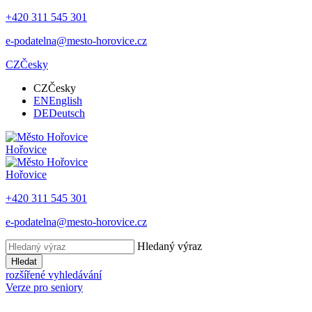
+420 311 545 301
e-podatelna@mesto-horovice.cz
CZ
Česky
CZ
Česky
EN
English
DE
Deutsch
Hořovice
Hořovice
+420 311 545 301
e-podatelna@mesto-horovice.cz
Hledaný výraz
Hledat
rozšířené vyhledávání
Verze pro seniory