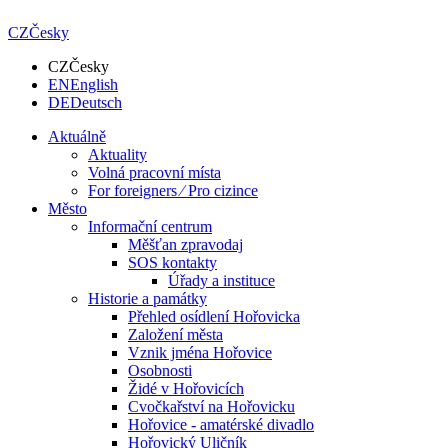
CZ
Česky
CZ
Česky
EN
English
DE
Deutsch
Aktuálně
Aktuality
Volná pracovní místa
For foreigners ⁄ Pro cizince
Město
Informační centrum
Měšťan zpravodaj
SOS kontakty
Úřady a instituce
Historie a památky
Přehled osídlení Hořovicka
Založení města
Vznik jména Hořovice
Osobnosti
Židé v Hořovicích
Cvočkařství na Hořovicku
Hořovice - amatérské divadlo
Hořovický Uličník