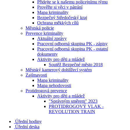
Přidejte se k našemu policejnímu týmu
Prověřte si věci v pátrání
Mapa kriminality
Bezpečný Středočeský kraj
Ochrana měkkých cílů
Městská policie
Prevence kriminality
Aktuální zprávy
Pracovní odborná skupina PK - zápisy
Pracovní odborná skupina PK - ostatní
dokumenty
Aktivity pro děti a mládež
Soutěž Bezpečné město 2018
Městský kamerový dohlížecí systém
Zajímavosti
Mapa kriminality
Mapa nehodovosti
Protidrogová prevence
Aktivity pro děti a mládež
"Správným směrem" 2023
PROTIDROGOVÝ VLAK -
REVOLUTION TRAIN
Úřední hodiny
Úřední deska