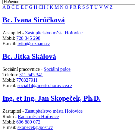
A
B
Č
D
E
F
G
H
CH
J
K
M
N
O
P
R
Ř
S
Š
T
U
V
W
Z
Bc. Ivana Sirůčková
Zastupitel -
Zastupitelstvo města Hořovice
Mobil:
728 345 298
E-mail:
ivito@seznam.cz
Bc. Jitka Skálová
Sociální pracovnice -
Sociální práce
Telefon:
311 545 341
Mobil:
770327911
E-mail:
social14@mesto-horovice.cz
Ing. et Ing. Jan Skopeček, Ph.D.
Zastupitel -
Zastupitelstvo města Hořovice
Radní -
Rada města Hořovice
Mobil:
606 889 072
E-mail:
skopecek@post.cz