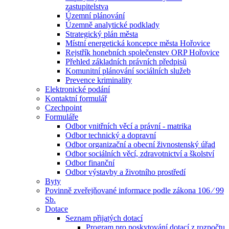
zastupitelstva
Územní plánování
Územně analytické podklady
Strategický plán města
Místní energetická koncepce města Hořovice
Rejstřík honebních společenstev ORP Hořovice
Přehled základních právních předpisů
Komunitní plánování sociálních služeb
Prevence kriminality
Elektronické podání
Kontaktní formulář
Czechpoint
Formuláře
Odbor vnitřních věcí a právní - matrika
Odbor technický a dopravní
Odbor organizační a obecní živnostenský úřad
Odbor sociálních věcí, zdravotnictví a školství
Odbor finanční
Odbor výstavby a životního prostředí
Byty
Povinně zveřejňované informace podle zákona 106 ⁄ 99
Sb.
Dotace
Seznam přijatých dotací
Program pro poskytování dotací z rozpočtu