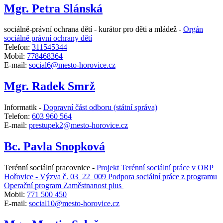
Mgr. Petra Slánská
sociálně-právní ochrana dětí - kurátor pro děti a mládež -
Orgán
sociálně právní ochrany dětí
Telefon:
311545344
Mobil:
778468364
E-mail:
social6@mesto-horovice.cz
Mgr. Radek Smrž
Informatik -
Dopravní část odboru (státní správa)
Telefon:
603 960 564
E-mail:
prestupek2@mesto-horovice.cz
Bc. Pavla Snopková
Terénní sociální pracovnice -
Projekt Terénní sociální práce v ORP
Hořovice - Výzva č. 03_22_009 Podpora sociální práce z programu
Operační program Zaměstnanost plus
Mobil:
771 500 450
E-mail:
social10@mesto-horovice.cz