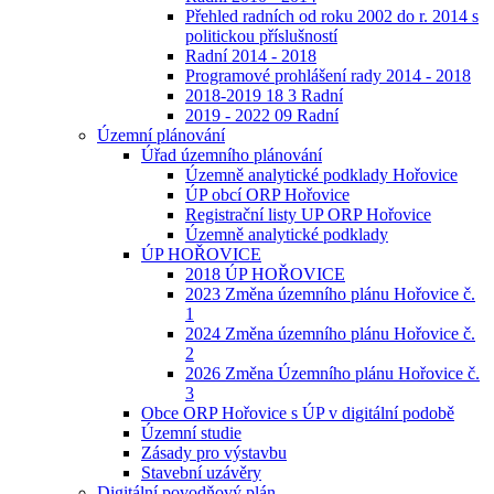
Přehled radních od roku 2002 do r. 2014 s
politickou příslušností
Radní 2014 - 2018
Programové prohlášení rady 2014 - 2018
2018-2019 18 3 Radní
2019 - 2022 09 Radní
Územní plánování
Úřad územního plánování
Územně analytické podklady Hořovice
ÚP obcí ORP Hořovice
Registrační listy UP ORP Hořovice
Územně analytické podklady
ÚP HOŘOVICE
2018 ÚP HOŘOVICE
2023 Změna územního plánu Hořovice č.
1
2024 Změna územního plánu Hořovice č.
2
2026 Změna Územního plánu Hořovice č.
3
Obce ORP Hořovice s ÚP v digitální podobě
Územní studie
Zásady pro výstavbu
Stavební uzávěry
Digitální povodňový plán