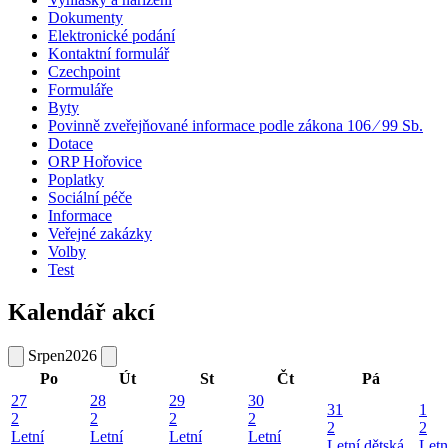
Dokumenty
Elektronické podání
Kontaktní formulář
Czechpoint
Formuláře
Byty
Povinně zveřejňované informace podle zákona 106 ⁄ 99 Sb.
Dotace
ORP Hořovice
Poplatky
Sociální péče
Informace
Veřejné zakázky
Volby
Test
Kalendář akcí
Srpen
2026
Po
Út
St
Čt
Pá
27
28
29
30
31
1
2
2
2
2
2
2
Letní
Letní
Letní
Letní
Letní dětská
Letn