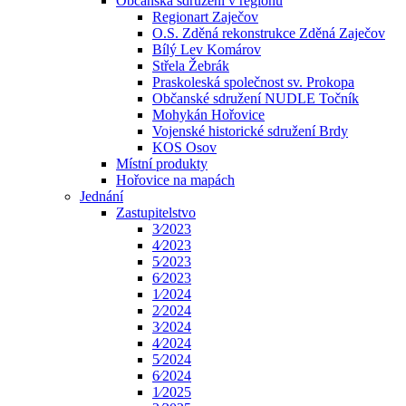
Občanská sdružení v regionu
Regionart Zaječov
O.S. Zděná rekonstrukce Zděná Zaječov
Bílý Lev Komárov
Střela Žebrák
Praskoleská společnost sv. Prokopa
Občanské sdružení NUDLE Točník
Mohykán Hořovice
Vojenské historické sdružení Brdy
KOS Osov
Místní produkty
Hořovice na mapách
Jednání
Zastupitelstvo
3⁄2023
4⁄2023
5⁄2023
6⁄2023
1⁄2024
2⁄2024
3⁄2024
4⁄2024
5⁄2024
6⁄2024
1⁄2025