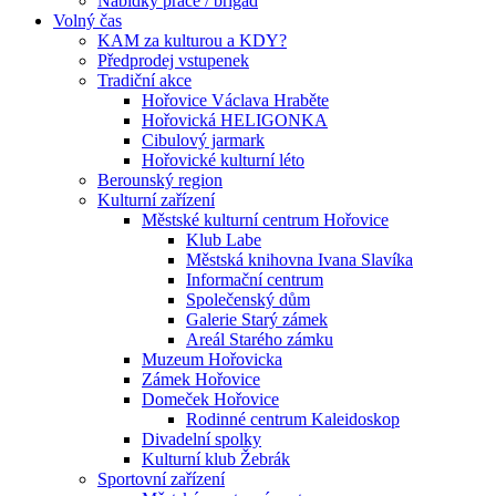
Nabídky práce / brigád
Volný čas
KAM za kulturou a KDY?
Předprodej vstupenek
Tradiční akce
Hořovice Václava Hraběte
Hořovická HELIGONKA
Cibulový jarmark
Hořovické kulturní léto
Berounský region
Kulturní zařízení
Městské kulturní centrum Hořovice
Klub Labe
Městská knihovna Ivana Slavíka
Informační centrum
Společenský dům
Galerie Starý zámek
Areál Starého zámku
Muzeum Hořovicka
Zámek Hořovice
Domeček Hořovice
Rodinné centrum Kaleidoskop
Divadelní spolky
Kulturní klub Žebrák
Sportovní zařízení