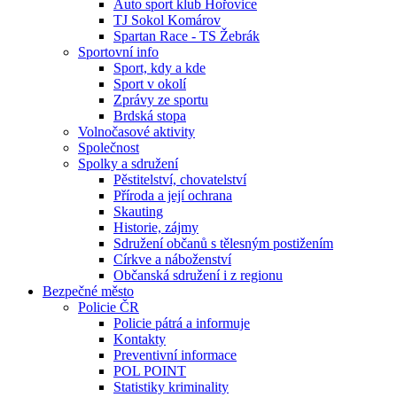
Auto sport klub Hořovice
TJ Sokol Komárov
Spartan Race - TS Žebrák
Sportovní info
Sport, kdy a kde
Sport v okolí
Zprávy ze sportu
Brdská stopa
Volnočasové aktivity
Společnost
Spolky a sdružení
Pěstitelství, chovatelství
Příroda a její ochrana
Skauting
Historie, zájmy
Sdružení občanů s tělesným postižením
Církve a náboženství
Občanská sdružení i z regionu
Bezpečné město
Policie ČR
Policie pátrá a informuje
Kontakty
Preventivní informace
POL POINT
Statistiky kriminality