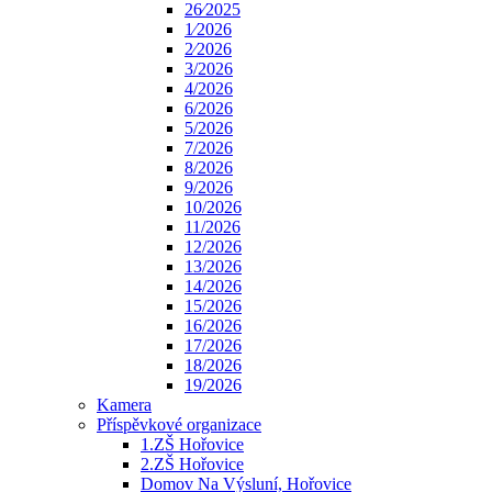
26⁄2025
1⁄2026
2⁄2026
3/2026
4/2026
6/2026
5/2026
7/2026
8/2026
9/2026
10/2026
11/2026
12/2026
13/2026
14/2026
15/2026
16/2026
17/2026
18/2026
19/2026
Kamera
Příspěvkové organizace
1.ZŠ Hořovice
2.ZŠ Hořovice
Domov Na Výsluní, Hořovice