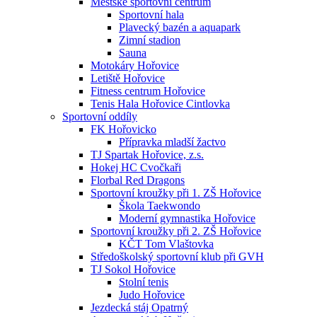
Městské sportovní centrum
Sportovní hala
Plavecký bazén a aquapark
Zimní stadion
Sauna
Motokáry Hořovice
Letiště Hořovice
Fitness centrum Hořovice
Tenis Hala Hořovice Cintlovka
Sportovní oddíly
FK Hořovicko
Přípravka mladší žactvo
TJ Spartak Hořovice, z.s.
Hokej HC Cvočkaři
Florbal Red Dragons
Sportovní kroužky při 1. ZŠ Hořovice
Škola Taekwondo
Moderní gymnastika Hořovice
Sportovní kroužky při 2. ZŠ Hořovice
KČT Tom Vlaštovka
Středoškolský sportovní klub při GVH
TJ Sokol Hořovice
Stolní tenis
Judo Hořovice
Jezdecká stáj Opatrný