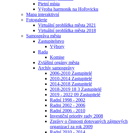
Pietní místa
Výroba harmonik na Hořovicku
Mapa interaktivní
Fotogalerie
Virtuální prohlídka města 2021
Virtuální prohlídka města 2018
Samospráva města
Zastupitelstvo
Výbory
Rada
Komise
Zvláštní orgány města
Archív samosprávy
2006-2010 Zastupitelé
2010-2014 Zastupitelé
2014-2018 Zastupitelé
2018-2019 18 3 Zastupitelé
2019 - 2022 09 Zastupitelé
Radní 1998 - 2002
Radni 2002 - 2006
Radní 2006 - 2010
Investiční priority rady 2008
Zprávy o činnosti dotovaných zájmových
organizací za rok 2009
Radní 2010 - 2014