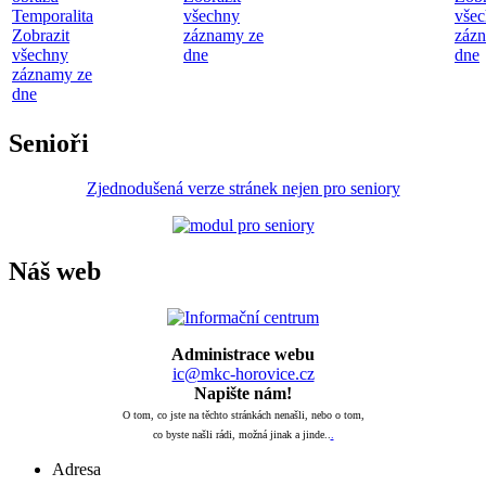
Temporalita
všechny
vše
Zobrazit
záznamy ze
záz
všechny
dne
dne
záznamy ze
dne
Senioři
Zjednodušená verze stránek nejen pro seniory
Náš web
Administrace webu
ic@mkc-horovice.cz
Napište nám!
O tom, co jste na těchto stránkách nenašli, nebo o tom,
co byste našli rádi, možná jinak a jinde..
.
Adresa