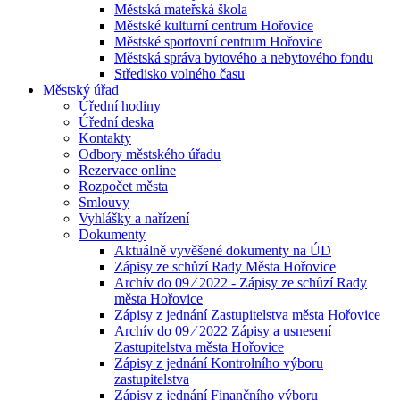
Městská mateřská škola
Městské kulturní centrum Hořovice
Městské sportovní centrum Hořovice
Městská správa bytového a nebytového fondu
Středisko volného času
Městský úřad
Úřední hodiny
Úřední deska
Kontakty
Odbory městského úřadu
Rezervace online
Rozpočet města
Smlouvy
Vyhlášky a nařízení
Dokumenty
Aktuálně vyvěšené dokumenty na ÚD
Zápisy ze schůzí Rady Města Hořovice
Archív do 09 ⁄ 2022 - Zápisy ze schůzí Rady
města Hořovice
Zápisy z jednání Zastupitelstva města Hořovice
Archív do 09 ⁄ 2022 Zápisy a usnesení
Zastupitelstva města Hořovice
Zápisy z jednání Kontrolního výboru
zastupitelstva
Zápisy z jednání Finančního výboru