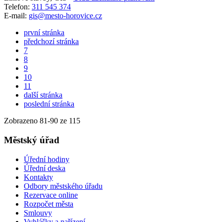
Telefon:
311 545 374
E-mail:
gis@mesto-horovice.cz
první stránka
předchozí stránka
7
8
9
10
11
další stránka
poslední stránka
Zobrazeno
81
-
90
ze 115
Městský úřad
Úřední hodiny
Úřední deska
Kontakty
Odbory městského úřadu
Rezervace online
Rozpočet města
Smlouvy
Vyhlášky a nařízení