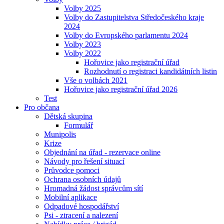
Volby 2025
Volby do Zastupitelstva Středočeského kraje
2024
Volby do Evropského parlamentu 2024
Volby 2023
Volby 2022
Hořovice jako registrační úřad
Rozhodnutí o registraci kandidátních listin
Vše o volbách 2021
Hořovice jako registrační úřad 2026
Test
Pro občana
Dětská skupina
Formulář
Munipolis
Krize
Objednání na úřad - rezervace online
Návody pro řešení situací
Průvodce pomoci
Ochrana osobních údajů
Hromadná žádost správcům sítí
Mobilní aplikace
Odpadové hospodářství
Psi - ztracení a nalezení