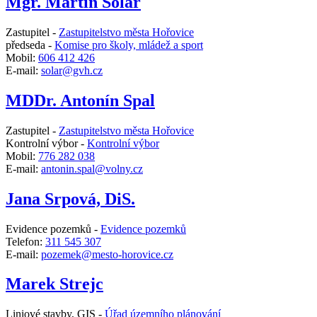
Mgr. Martin Solař
Zastupitel -
Zastupitelstvo města Hořovice
předseda -
Komise pro školy, mládež a sport
Mobil:
606 412 426
E-mail:
solar@gvh.cz
MDDr. Antonín Spal
Zastupitel -
Zastupitelstvo města Hořovice
Kontrolní výbor -
Kontrolní výbor
Mobil:
776 282 038
E-mail:
antonin.spal@volny.cz
Jana Srpová, DiS.
Evidence pozemků -
Evidence pozemků
Telefon:
311 545 307
E-mail:
pozemek@mesto-horovice.cz
Marek Strejc
Liniové stavby, GIS -
Úřad územního plánování