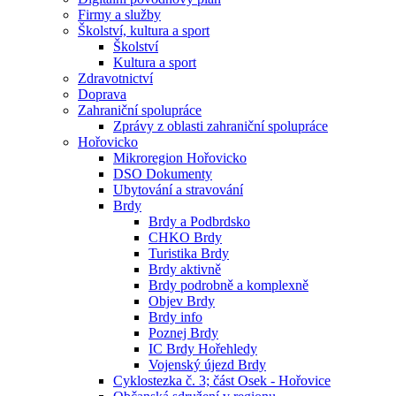
Firmy a služby
Školství, kultura a sport
Školství
Kultura a sport
Zdravotnictví
Doprava
Zahraniční spolupráce
Zprávy z oblasti zahraniční spolupráce
Hořovicko
Mikroregion Hořovicko
DSO Dokumenty
Ubytování a stravování
Brdy
Brdy a Podbrdsko
CHKO Brdy
Turistika Brdy
Brdy aktivně
Brdy podrobně a komplexně
Objev Brdy
Brdy info
Poznej Brdy
IC Brdy Hořehledy
Vojenský újezd Brdy
Cyklostezka č. 3; část Osek - Hořovice