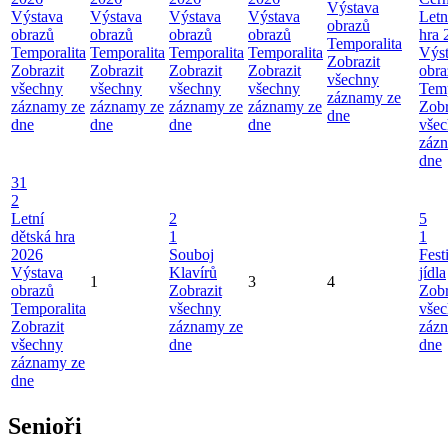
Výstava
Výstava
Výstava
Výstava
Výstava
Letn
obrazů
obrazů
obrazů
obrazů
obrazů
hra 
Temporalita
Temporalita
Temporalita
Temporalita
Temporalita
Výs
Zobrazit
Zobrazit
Zobrazit
Zobrazit
Zobrazit
obra
všechny
všechny
všechny
všechny
všechny
Temp
záznamy ze
záznamy ze
záznamy ze
záznamy ze
záznamy ze
Zobr
dne
dne
dne
dne
dne
vše
záz
dne
31
2
Letní
2
5
dětská hra
1
1
2026
Souboj
Fest
Výstava
Klavírů
jídla
1
3
4
obrazů
Zobrazit
Zobr
Temporalita
všechny
vše
Zobrazit
záznamy ze
záz
všechny
dne
dne
záznamy ze
dne
Senioři