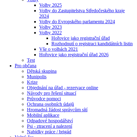
Volby 2025
Volby do Zastupitelstva Středočeského kraje
2024
Volby do Evropského parlamentu 2024
Volby 2023
Volby 2022
Hořovice jako registrační úřad
Rozhodnutí o registraci kandidátních listin
Vše o volbách 2021
Hořovice jako registrační úřad 2026
Test
Pro občana
Dětská skupina
Munipolis
Krize
Objednání na úřad - rezervace online
Návody pro řešení situací
Průvodce pomoci
Ochrana osobních údajů
Hromadná žádost správcům sítí
Mobilní aplikace
Odpadové hospodářství
Psi - ztracení a nalezení
Nabídky práce / brigád