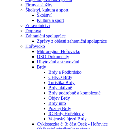
Firmy a služby
Školství, kultura a sport
Školství
Kultura a sport
Zdravotnictví
Doprava
Zahraniční spolupráce
Zprávy z oblasti zahraniční spolupráce
Hořovicko
Mikroregion Hořovicko
DSO Dokumenty
Ubytování a stravování
Brdy
Brdy a Podbrdsko
CHKO Brdy
Turistika Brdy
Brdy aktivně
Brdy podrobně a komplexně
Objev Brdy
Brdy info
Poznej Brdy
IC Brdy Hořehledy
Vojenský újezd Brdy
Cyklostezka č. 3; část Osek - Hořovice