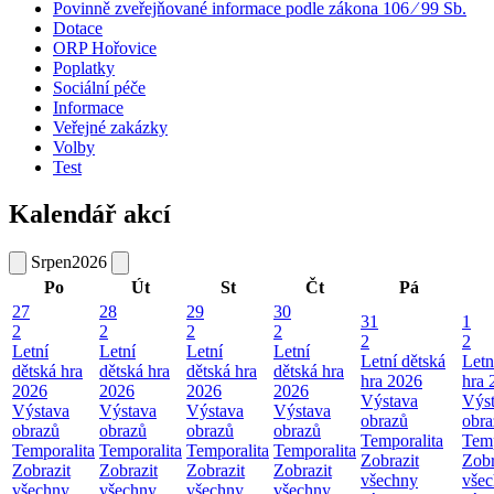
Povinně zveřejňované informace podle zákona 106 ⁄ 99 Sb.
Dotace
ORP Hořovice
Poplatky
Sociální péče
Informace
Veřejné zakázky
Volby
Test
Kalendář akcí
Srpen
2026
Po
Út
St
Čt
Pá
27
28
29
30
31
1
2
2
2
2
2
2
Letní
Letní
Letní
Letní
Letní dětská
Letn
dětská hra
dětská hra
dětská hra
dětská hra
hra 2026
hra 
2026
2026
2026
2026
Výstava
Výs
Výstava
Výstava
Výstava
Výstava
obrazů
obra
obrazů
obrazů
obrazů
obrazů
Temporalita
Temp
Temporalita
Temporalita
Temporalita
Temporalita
Zobrazit
Zobr
Zobrazit
Zobrazit
Zobrazit
Zobrazit
všechny
vše
všechny
všechny
všechny
všechny