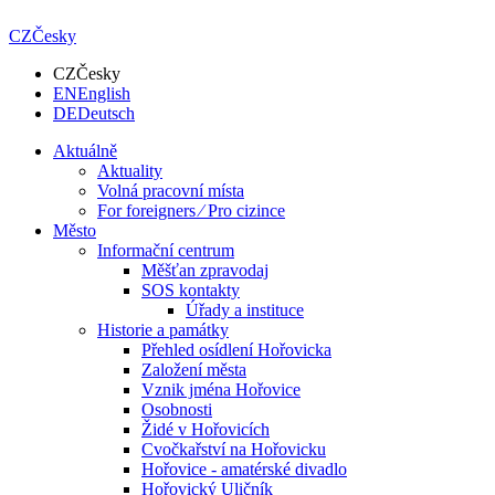
CZ
Česky
CZ
Česky
EN
English
DE
Deutsch
Aktuálně
Aktuality
Volná pracovní místa
For foreigners ⁄ Pro cizince
Město
Informační centrum
Měšťan zpravodaj
SOS kontakty
Úřady a instituce
Historie a památky
Přehled osídlení Hořovicka
Založení města
Vznik jména Hořovice
Osobnosti
Židé v Hořovicích
Cvočkařství na Hořovicku
Hořovice - amatérské divadlo
Hořovický Uličník