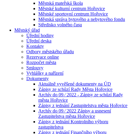
Městská mateřská škola
Městské kulturní centrum Hořovice
Městské sportovní centrum Hořovice
Městská správa bytového a nebytového fondu
Středisko volného času
Městský úřad
Úřední hodiny
Úřední deska
Kontakty
Odbory městského úřadu
Rezervace online
Rozpočet města
Smlouvy
Vyhlášky a nařízení
Dokumenty
Aktuálně vyvěšené dokumenty na ÚD
Zápisy ze schůzí Rady Města Hořovice
Archív do 09 ⁄ 2022 - Zápisy ze schůzí Rady
města Hořovice
Zápisy z jednání Zastupitelstva města Hořovice
Archív do 09 ⁄ 2022 Zápisy a usnesení
Zastupitelstva města Hořovice
Zápisy z jednání Kontrolního výboru
zastupitelstva
Zápisy z jednání Finančního výboru