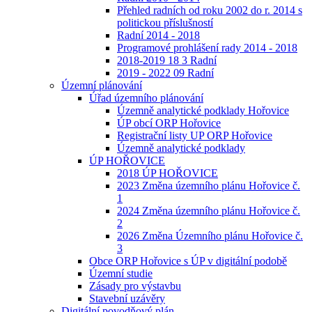
Přehled radních od roku 2002 do r. 2014 s
politickou příslušností
Radní 2014 - 2018
Programové prohlášení rady 2014 - 2018
2018-2019 18 3 Radní
2019 - 2022 09 Radní
Územní plánování
Úřad územního plánování
Územně analytické podklady Hořovice
ÚP obcí ORP Hořovice
Registrační listy UP ORP Hořovice
Územně analytické podklady
ÚP HOŘOVICE
2018 ÚP HOŘOVICE
2023 Změna územního plánu Hořovice č.
1
2024 Změna územního plánu Hořovice č.
2
2026 Změna Územního plánu Hořovice č.
3
Obce ORP Hořovice s ÚP v digitální podobě
Územní studie
Zásady pro výstavbu
Stavební uzávěry
Digitální povodňový plán