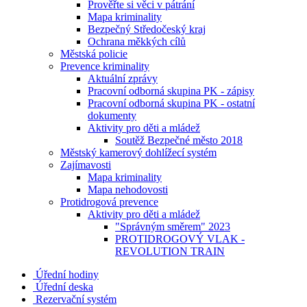
Prověřte si věci v pátrání
Mapa kriminality
Bezpečný Středočeský kraj
Ochrana měkkých cílů
Městská policie
Prevence kriminality
Aktuální zprávy
Pracovní odborná skupina PK - zápisy
Pracovní odborná skupina PK - ostatní
dokumenty
Aktivity pro děti a mládež
Soutěž Bezpečné město 2018
Městský kamerový dohlížecí systém
Zajímavosti
Mapa kriminality
Mapa nehodovosti
Protidrogová prevence
Aktivity pro děti a mládež
"Správným směrem" 2023
PROTIDROGOVÝ VLAK -
REVOLUTION TRAIN
Úřední hodiny
Úřední deska
Rezervační systém