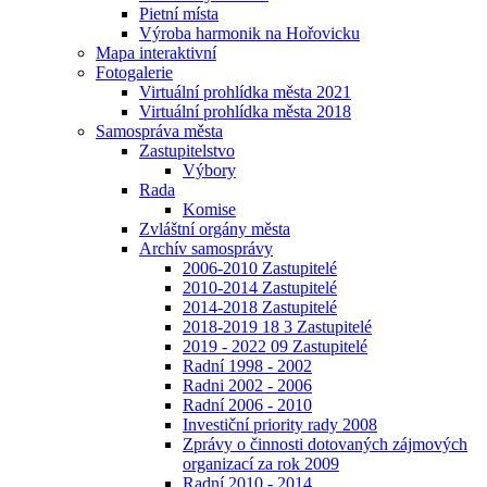
Pietní místa
Výroba harmonik na Hořovicku
Mapa interaktivní
Fotogalerie
Virtuální prohlídka města 2021
Virtuální prohlídka města 2018
Samospráva města
Zastupitelstvo
Výbory
Rada
Komise
Zvláštní orgány města
Archív samosprávy
2006-2010 Zastupitelé
2010-2014 Zastupitelé
2014-2018 Zastupitelé
2018-2019 18 3 Zastupitelé
2019 - 2022 09 Zastupitelé
Radní 1998 - 2002
Radni 2002 - 2006
Radní 2006 - 2010
Investiční priority rady 2008
Zprávy o činnosti dotovaných zájmových
organizací za rok 2009
Radní 2010 - 2014