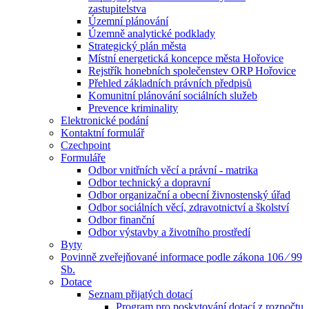
zastupitelstva
Územní plánování
Územně analytické podklady
Strategický plán města
Místní energetická koncepce města Hořovice
Rejstřík honebních společenstev ORP Hořovice
Přehled základních právních předpisů
Komunitní plánování sociálních služeb
Prevence kriminality
Elektronické podání
Kontaktní formulář
Czechpoint
Formuláře
Odbor vnitřních věcí a právní - matrika
Odbor technický a dopravní
Odbor organizační a obecní živnostenský úřad
Odbor sociálních věcí, zdravotnictví a školství
Odbor finanční
Odbor výstavby a životního prostředí
Byty
Povinně zveřejňované informace podle zákona 106 ⁄ 99
Sb.
Dotace
Seznam přijatých dotací
Program pro poskytování dotací z rozpočtu