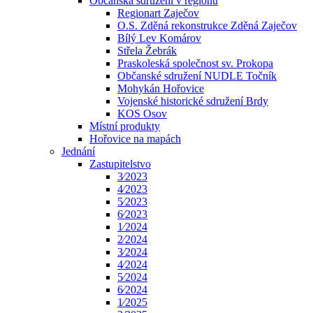
Občanská sdružení v regionu
Regionart Zaječov
O.S. Zděná rekonstrukce Zděná Zaječov
Bílý Lev Komárov
Střela Žebrák
Praskoleská společnost sv. Prokopa
Občanské sdružení NUDLE Točník
Mohykán Hořovice
Vojenské historické sdružení Brdy
KOS Osov
Místní produkty
Hořovice na mapách
Jednání
Zastupitelstvo
3⁄2023
4⁄2023
5⁄2023
6⁄2023
1⁄2024
2⁄2024
3⁄2024
4⁄2024
5⁄2024
6⁄2024
1⁄2025