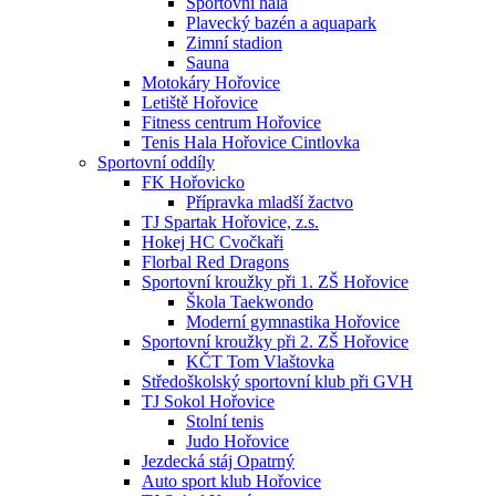
Sportovní hala
Plavecký bazén a aquapark
Zimní stadion
Sauna
Motokáry Hořovice
Letiště Hořovice
Fitness centrum Hořovice
Tenis Hala Hořovice Cintlovka
Sportovní oddíly
FK Hořovicko
Přípravka mladší žactvo
TJ Spartak Hořovice, z.s.
Hokej HC Cvočkaři
Florbal Red Dragons
Sportovní kroužky při 1. ZŠ Hořovice
Škola Taekwondo
Moderní gymnastika Hořovice
Sportovní kroužky při 2. ZŠ Hořovice
KČT Tom Vlaštovka
Středoškolský sportovní klub při GVH
TJ Sokol Hořovice
Stolní tenis
Judo Hořovice
Jezdecká stáj Opatrný
Auto sport klub Hořovice