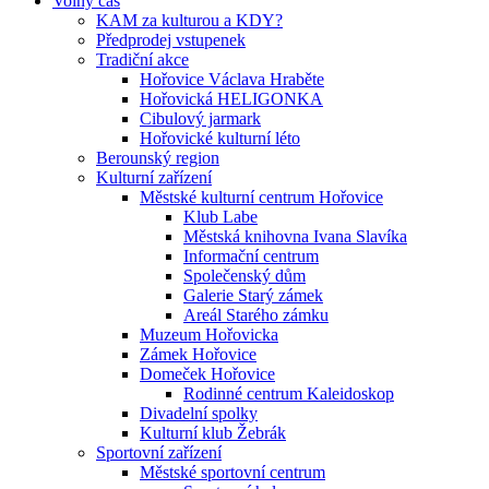
Volný čas
KAM za kulturou a KDY?
Předprodej vstupenek
Tradiční akce
Hořovice Václava Hraběte
Hořovická HELIGONKA
Cibulový jarmark
Hořovické kulturní léto
Berounský region
Kulturní zařízení
Městské kulturní centrum Hořovice
Klub Labe
Městská knihovna Ivana Slavíka
Informační centrum
Společenský dům
Galerie Starý zámek
Areál Starého zámku
Muzeum Hořovicka
Zámek Hořovice
Domeček Hořovice
Rodinné centrum Kaleidoskop
Divadelní spolky
Kulturní klub Žebrák
Sportovní zařízení
Městské sportovní centrum