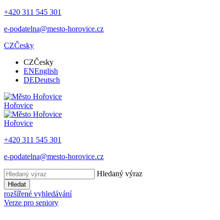
+420 311 545 301
e-podatelna@mesto-horovice.cz
CZ
Česky
CZ
Česky
EN
English
DE
Deutsch
Hořovice
Hořovice
+420 311 545 301
e-podatelna@mesto-horovice.cz
Hledaný výraz
Hledat
rozšířené vyhledávání
Verze pro seniory