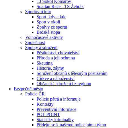
TJ Sokol Komárov
Spartan Race - TS Žebrák
Sportovní info
Sport, kdy a kde
Sport v okolí
Zprávy ze sportu
Brdská stopa
Volnočasové aktivity
Společnost
Spolky a sdružení
Pěstitelství, chovatelství
Příroda a její ochrana
Skauting
Historie, zájmy
Sdružení občanů s tělesným postižením
Církve a náboženství
Občanská sdružení i z regionu
Bezpečné město
Policie ČR
Policie pátrá a informuje
Kontakty
Preventivní informace
POL POINT
Statistiky kriminality
Přidejte se k našemu policejnímu týmu