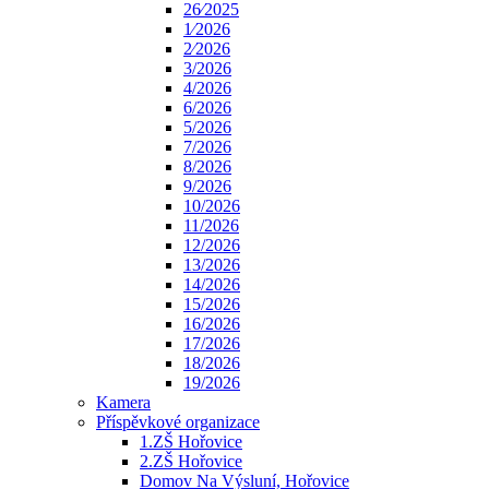
26⁄2025
1⁄2026
2⁄2026
3/2026
4/2026
6/2026
5/2026
7/2026
8/2026
9/2026
10/2026
11/2026
12/2026
13/2026
14/2026
15/2026
16/2026
17/2026
18/2026
19/2026
Kamera
Příspěvkové organizace
1.ZŠ Hořovice
2.ZŠ Hořovice
Domov Na Výsluní, Hořovice