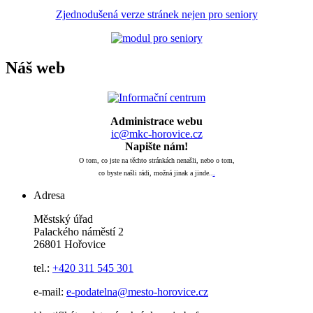
Zjednodušená verze stránek nejen pro seniory
Náš web
Administrace webu
ic@mkc-horovice.cz
Napište nám!
O tom, co jste na těchto stránkách nenašli, nebo o tom,
co byste našli rádi, možná jinak a jinde..
.
Adresa
Městský úřad
Palackého náměstí 2
26801 Hořovice
tel.:
+420
311 545 301
e-mail:
e-podatelna@mesto-horovice.cz