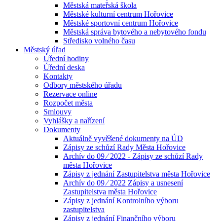
Městská mateřská škola
Městské kulturní centrum Hořovice
Městské sportovní centrum Hořovice
Městská správa bytového a nebytového fondu
Středisko volného času
Městský úřad
Úřední hodiny
Úřední deska
Kontakty
Odbory městského úřadu
Rezervace online
Rozpočet města
Smlouvy
Vyhlášky a nařízení
Dokumenty
Aktuálně vyvěšené dokumenty na ÚD
Zápisy ze schůzí Rady Města Hořovice
Archív do 09 ⁄ 2022 - Zápisy ze schůzí Rady
města Hořovice
Zápisy z jednání Zastupitelstva města Hořovice
Archív do 09 ⁄ 2022 Zápisy a usnesení
Zastupitelstva města Hořovice
Zápisy z jednání Kontrolního výboru
zastupitelstva
Zápisy z jednání Finančního výboru