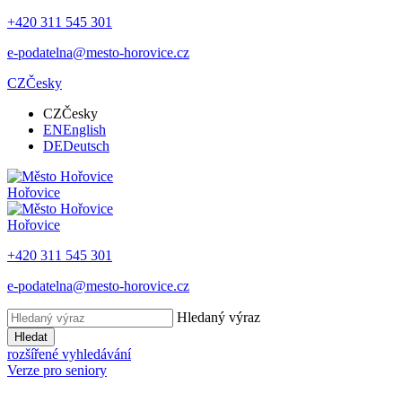
+420 311 545 301
e-podatelna@mesto-horovice.cz
CZ
Česky
CZ
Česky
EN
English
DE
Deutsch
Hořovice
Hořovice
+420 311 545 301
e-podatelna@mesto-horovice.cz
Hledaný výraz
Hledat
rozšířené vyhledávání
Verze pro seniory