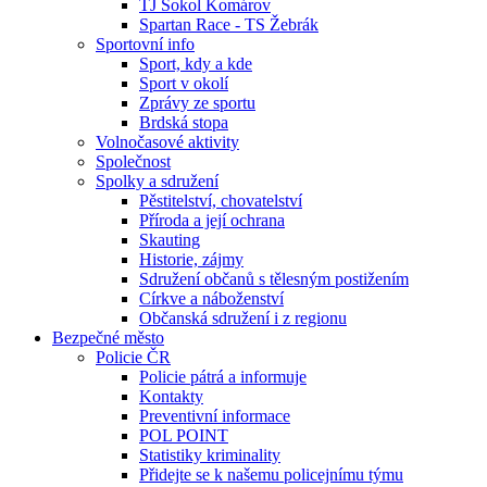
TJ Sokol Komárov
Spartan Race - TS Žebrák
Sportovní info
Sport, kdy a kde
Sport v okolí
Zprávy ze sportu
Brdská stopa
Volnočasové aktivity
Společnost
Spolky a sdružení
Pěstitelství, chovatelství
Příroda a její ochrana
Skauting
Historie, zájmy
Sdružení občanů s tělesným postižením
Církve a náboženství
Občanská sdružení i z regionu
Bezpečné město
Policie ČR
Policie pátrá a informuje
Kontakty
Preventivní informace
POL POINT
Statistiky kriminality
Přidejte se k našemu policejnímu týmu