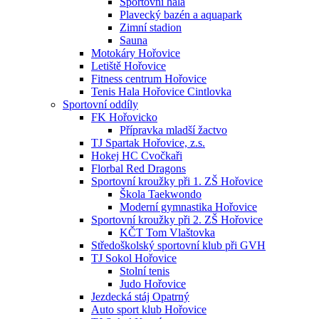
Sportovní hala
Plavecký bazén a aquapark
Zimní stadion
Sauna
Motokáry Hořovice
Letiště Hořovice
Fitness centrum Hořovice
Tenis Hala Hořovice Cintlovka
Sportovní oddíly
FK Hořovicko
Přípravka mladší žactvo
TJ Spartak Hořovice, z.s.
Hokej HC Cvočkaři
Florbal Red Dragons
Sportovní kroužky při 1. ZŠ Hořovice
Škola Taekwondo
Moderní gymnastika Hořovice
Sportovní kroužky při 2. ZŠ Hořovice
KČT Tom Vlaštovka
Středoškolský sportovní klub při GVH
TJ Sokol Hořovice
Stolní tenis
Judo Hořovice
Jezdecká stáj Opatrný
Auto sport klub Hořovice