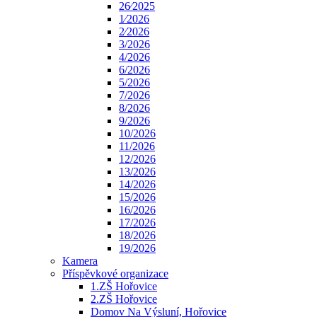
26⁄2025
1⁄2026
2⁄2026
3/2026
4/2026
6/2026
5/2026
7/2026
8/2026
9/2026
10/2026
11/2026
12/2026
13/2026
14/2026
15/2026
16/2026
17/2026
18/2026
19/2026
Kamera
Příspěvkové organizace
1.ZŠ Hořovice
2.ZŠ Hořovice
Domov Na Výsluní, Hořovice