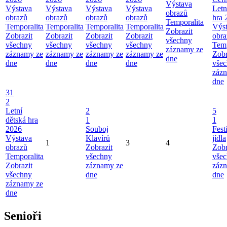
Výstava
Výstava
Výstava
Výstava
Výstava
Letn
obrazů
obrazů
obrazů
obrazů
obrazů
hra 
Temporalita
Temporalita
Temporalita
Temporalita
Temporalita
Výs
Zobrazit
Zobrazit
Zobrazit
Zobrazit
Zobrazit
obra
všechny
všechny
všechny
všechny
všechny
Temp
záznamy ze
záznamy ze
záznamy ze
záznamy ze
záznamy ze
Zobr
dne
dne
dne
dne
dne
vše
záz
dne
31
2
Letní
2
5
dětská hra
1
1
2026
Souboj
Fest
Výstava
Klavírů
jídla
1
3
4
obrazů
Zobrazit
Zobr
Temporalita
všechny
vše
Zobrazit
záznamy ze
záz
všechny
dne
dne
záznamy ze
dne
Senioři