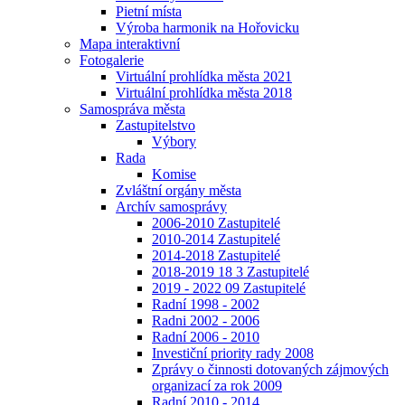
Pietní místa
Výroba harmonik na Hořovicku
Mapa interaktivní
Fotogalerie
Virtuální prohlídka města 2021
Virtuální prohlídka města 2018
Samospráva města
Zastupitelstvo
Výbory
Rada
Komise
Zvláštní orgány města
Archív samosprávy
2006-2010 Zastupitelé
2010-2014 Zastupitelé
2014-2018 Zastupitelé
2018-2019 18 3 Zastupitelé
2019 - 2022 09 Zastupitelé
Radní 1998 - 2002
Radni 2002 - 2006
Radní 2006 - 2010
Investiční priority rady 2008
Zprávy o činnosti dotovaných zájmových
organizací za rok 2009
Radní 2010 - 2014