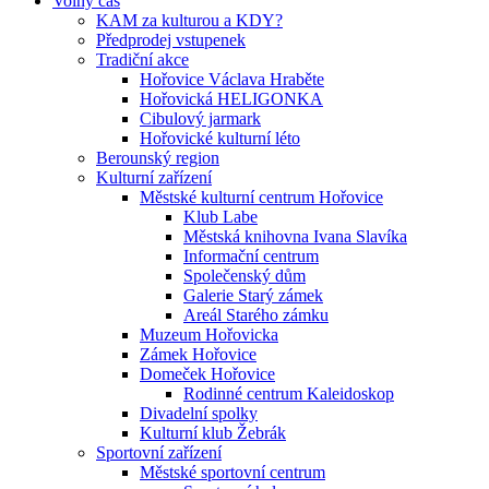
Volný čas
KAM za kulturou a KDY?
Předprodej vstupenek
Tradiční akce
Hořovice Václava Hraběte
Hořovická HELIGONKA
Cibulový jarmark
Hořovické kulturní léto
Berounský region
Kulturní zařízení
Městské kulturní centrum Hořovice
Klub Labe
Městská knihovna Ivana Slavíka
Informační centrum
Společenský dům
Galerie Starý zámek
Areál Starého zámku
Muzeum Hořovicka
Zámek Hořovice
Domeček Hořovice
Rodinné centrum Kaleidoskop
Divadelní spolky
Kulturní klub Žebrák
Sportovní zařízení
Městské sportovní centrum