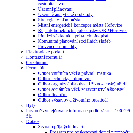
zastupitelstva
Územní plánování
Územně analytické podklady
Strategický plán města
Místní energetická koncepce města Hořovice
Rejstřík honebních společenstev ORP Hořovice
Přehled základních právních předpisů
Komunitní plánování sociálních služeb
Prevence kriminality
Elektronické podání
Kontaktní formulář
Czechpoint
Formuláře
Odbor vnitřních věcí a právní - matrika
Odbor technický a dopravní
Odbor organizační a obecní živnostenský úřad
Odbor sociálních věcí, zdravotnictví a školství
Odbor finanční
Odbor výstavby a životního prostředí
Byty
Povinně zveřejňované informace podle zákona 106 ⁄ 99
Sb.
Dotace
Seznam přijatých dotací
Program pro poskytování dotací z rozpočtu