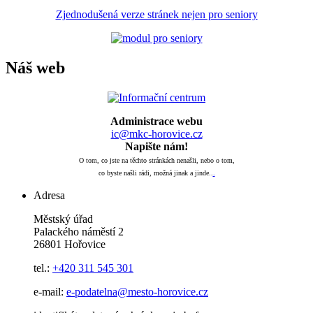
Zjednodušená verze stránek nejen pro seniory
Náš web
Administrace webu
ic@mkc-horovice.cz
Napište nám!
O tom, co jste na těchto stránkách nenašli, nebo o tom,
co byste našli rádi, možná jinak a jinde..
.
Adresa
Městský úřad
Palackého náměstí 2
26801 Hořovice
tel.:
+420
311 545 301
e-mail:
e-podatelna@mesto-horovice.cz