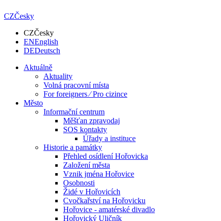
CZ
Česky
CZ
Česky
EN
English
DE
Deutsch
Aktuálně
Aktuality
Volná pracovní místa
For foreigners ⁄ Pro cizince
Město
Informační centrum
Měšťan zpravodaj
SOS kontakty
Úřady a instituce
Historie a památky
Přehled osídlení Hořovicka
Založení města
Vznik jména Hořovice
Osobnosti
Židé v Hořovicích
Cvočkařství na Hořovicku
Hořovice - amatérské divadlo
Hořovický Uličník