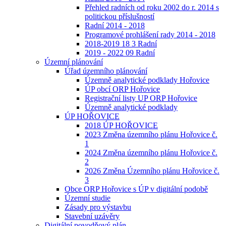
Přehled radních od roku 2002 do r. 2014 s
politickou příslušností
Radní 2014 - 2018
Programové prohlášení rady 2014 - 2018
2018-2019 18 3 Radní
2019 - 2022 09 Radní
Územní plánování
Úřad územního plánování
Územně analytické podklady Hořovice
ÚP obcí ORP Hořovice
Registrační listy UP ORP Hořovice
Územně analytické podklady
ÚP HOŘOVICE
2018 ÚP HOŘOVICE
2023 Změna územního plánu Hořovice č.
1
2024 Změna územního plánu Hořovice č.
2
2026 Změna Územního plánu Hořovice č.
3
Obce ORP Hořovice s ÚP v digitální podobě
Územní studie
Zásady pro výstavbu
Stavební uzávěry
Digitální povodňový plán