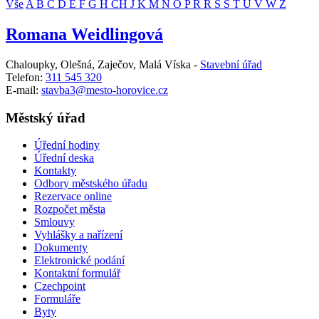
Vše
A
B
Č
D
E
F
G
H
CH
J
K
M
N
O
P
R
Ř
S
Š
T
U
V
W
Z
Romana Weidlingová
Chaloupky, Olešná, Zaječov, Malá Víska -
Stavební úřad
Telefon:
311 545 320
E-mail:
stavba3@mesto-horovice.cz
Městský úřad
Úřední hodiny
Úřední deska
Kontakty
Odbory městského úřadu
Rezervace online
Rozpočet města
Smlouvy
Vyhlášky a nařízení
Dokumenty
Elektronické podání
Kontaktní formulář
Czechpoint
Formuláře
Byty