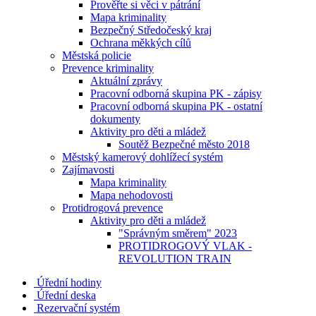
Prověřte si věci v pátrání
Mapa kriminality
Bezpečný Středočeský kraj
Ochrana měkkých cílů
Městská policie
Prevence kriminality
Aktuální zprávy
Pracovní odborná skupina PK - zápisy
Pracovní odborná skupina PK - ostatní
dokumenty
Aktivity pro děti a mládež
Soutěž Bezpečné město 2018
Městský kamerový dohlížecí systém
Zajímavosti
Mapa kriminality
Mapa nehodovosti
Protidrogová prevence
Aktivity pro děti a mládež
"Správným směrem" 2023
PROTIDROGOVÝ VLAK -
REVOLUTION TRAIN
Úřední hodiny
Úřední deska
Rezervační systém