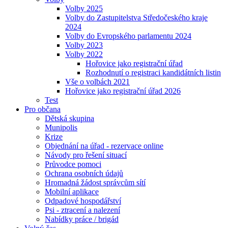
Volby 2025
Volby do Zastupitelstva Středočeského kraje
2024
Volby do Evropského parlamentu 2024
Volby 2023
Volby 2022
Hořovice jako registrační úřad
Rozhodnutí o registraci kandidátních listin
Vše o volbách 2021
Hořovice jako registrační úřad 2026
Test
Pro občana
Dětská skupina
Munipolis
Krize
Objednání na úřad - rezervace online
Návody pro řešení situací
Průvodce pomoci
Ochrana osobních údajů
Hromadná žádost správcům sítí
Mobilní aplikace
Odpadové hospodářství
Psi - ztracení a nalezení
Nabídky práce / brigád