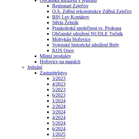
Občanská sdružení v regionu
Regionart Zaječov
O.S. Zděná rekonstrukce Zděná Zaječov
Bílý Lev Komárov
Střela Žebrák
Praskoleská společnost sv. Prokopa
Občanské sdružení NUDLE Točník
Mohykán Hořovice
Vojenské historické sdružení Brdy
KOS Osov
Místní produkty
Hořovice na mapách
Jednání
Zastupitelstvo
3⁄2023
4⁄2023
5⁄2023
6⁄2023
1⁄2024
2⁄2024
3⁄2024
4⁄2024
5⁄2024
6⁄2024
1⁄2025