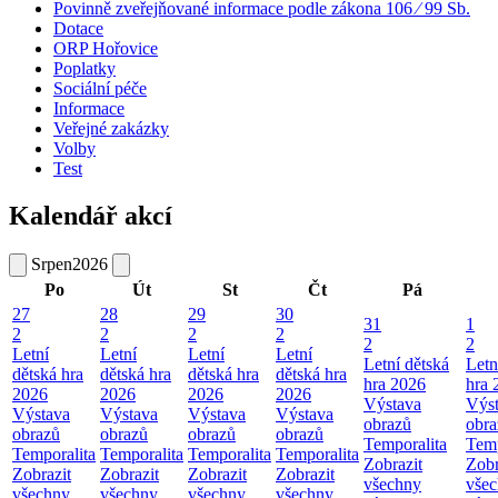
Povinně zveřejňované informace podle zákona 106 ⁄ 99 Sb.
Dotace
ORP Hořovice
Poplatky
Sociální péče
Informace
Veřejné zakázky
Volby
Test
Kalendář akcí
Srpen
2026
Po
Út
St
Čt
Pá
27
28
29
30
31
1
2
2
2
2
2
2
Letní
Letní
Letní
Letní
Letní dětská
Letn
dětská hra
dětská hra
dětská hra
dětská hra
hra 2026
hra 
2026
2026
2026
2026
Výstava
Výs
Výstava
Výstava
Výstava
Výstava
obrazů
obra
obrazů
obrazů
obrazů
obrazů
Temporalita
Temp
Temporalita
Temporalita
Temporalita
Temporalita
Zobrazit
Zobr
Zobrazit
Zobrazit
Zobrazit
Zobrazit
všechny
vše
všechny
všechny
všechny
všechny