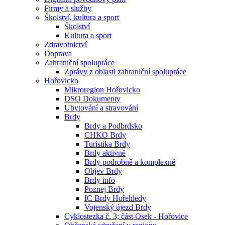
Firmy a služby
Školství, kultura a sport
Školství
Kultura a sport
Zdravotnictví
Doprava
Zahraniční spolupráce
Zprávy z oblasti zahraniční spolupráce
Hořovicko
Mikroregion Hořovicko
DSO Dokumenty
Ubytování a stravování
Brdy
Brdy a Podbrdsko
CHKO Brdy
Turistika Brdy
Brdy aktivně
Brdy podrobně a komplexně
Objev Brdy
Brdy info
Poznej Brdy
IC Brdy Hořehledy
Vojenský újezd Brdy
Cyklostezka č. 3; část Osek - Hořovice