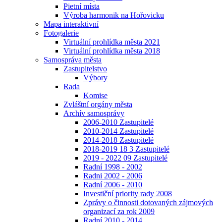
Pietní místa
Výroba harmonik na Hořovicku
Mapa interaktivní
Fotogalerie
Virtuální prohlídka města 2021
Virtuální prohlídka města 2018
Samospráva města
Zastupitelstvo
Výbory
Rada
Komise
Zvláštní orgány města
Archív samosprávy
2006-2010 Zastupitelé
2010-2014 Zastupitelé
2014-2018 Zastupitelé
2018-2019 18 3 Zastupitelé
2019 - 2022 09 Zastupitelé
Radní 1998 - 2002
Radni 2002 - 2006
Radní 2006 - 2010
Investiční priority rady 2008
Zprávy o činnosti dotovaných zájmových
organizací za rok 2009
Radní 2010 - 2014