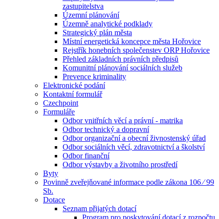
zastupitelstva
Územní plánování
Územně analytické podklady
Strategický plán města
Místní energetická koncepce města Hořovice
Rejstřík honebních společenstev ORP Hořovice
Přehled základních právních předpisů
Komunitní plánování sociálních služeb
Prevence kriminality
Elektronické podání
Kontaktní formulář
Czechpoint
Formuláře
Odbor vnitřních věcí a právní - matrika
Odbor technický a dopravní
Odbor organizační a obecní živnostenský úřad
Odbor sociálních věcí, zdravotnictví a školství
Odbor finanční
Odbor výstavby a životního prostředí
Byty
Povinně zveřejňované informace podle zákona 106 ⁄ 99
Sb.
Dotace
Seznam přijatých dotací
Program pro poskytování dotací z rozpočtu