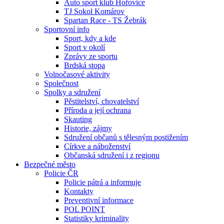
Auto sport klub Hořovice
TJ Sokol Komárov
Spartan Race - TS Žebrák
Sportovní info
Sport, kdy a kde
Sport v okolí
Zprávy ze sportu
Brdská stopa
Volnočasové aktivity
Společnost
Spolky a sdružení
Pěstitelství, chovatelství
Příroda a její ochrana
Skauting
Historie, zájmy
Sdružení občanů s tělesným postižením
Církve a náboženství
Občanská sdružení i z regionu
Bezpečné město
Policie ČR
Policie pátrá a informuje
Kontakty
Preventivní informace
POL POINT
Statistiky kriminality