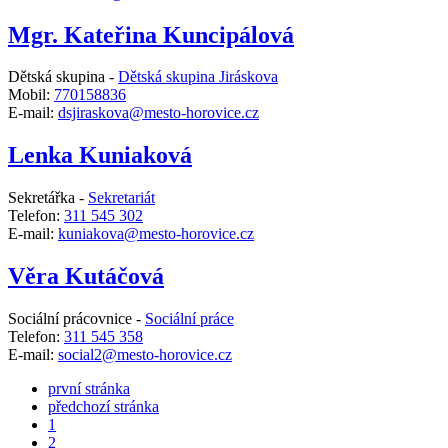
Mgr. Kateřina Kuncipálová
Dětská skupina -
Dětská skupina Jiráskova
Mobil:
770158836
E-mail:
dsjiraskova@mesto-horovice.cz
Lenka Kuniaková
Sekretářka -
Sekretariát
Telefon:
311 545 302
E-mail:
kuniakova@mesto-horovice.cz
Věra Kutáčová
Sociální prácovnice -
Sociální práce
Telefon:
311 545 358
E-mail:
social2@mesto-horovice.cz
první stránka
předchozí stránka
1
2