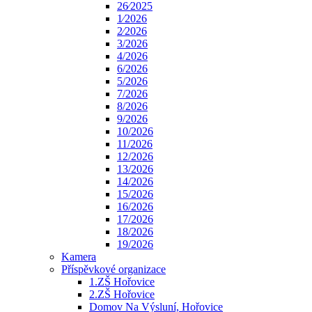
26⁄2025
1⁄2026
2⁄2026
3/2026
4/2026
6/2026
5/2026
7/2026
8/2026
9/2026
10/2026
11/2026
12/2026
13/2026
14/2026
15/2026
16/2026
17/2026
18/2026
19/2026
Kamera
Příspěvkové organizace
1.ZŠ Hořovice
2.ZŠ Hořovice
Domov Na Výsluní, Hořovice