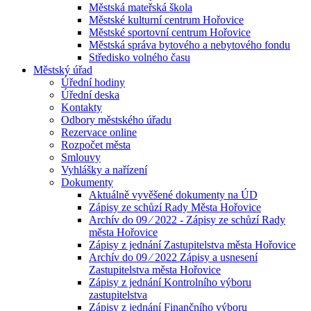
Městská mateřská škola
Městské kulturní centrum Hořovice
Městské sportovní centrum Hořovice
Městská správa bytového a nebytového fondu
Středisko volného času
Městský úřad
Úřední hodiny
Úřední deska
Kontakty
Odbory městského úřadu
Rezervace online
Rozpočet města
Smlouvy
Vyhlášky a nařízení
Dokumenty
Aktuálně vyvěšené dokumenty na ÚD
Zápisy ze schůzí Rady Města Hořovice
Archív do 09 ⁄ 2022 - Zápisy ze schůzí Rady
města Hořovice
Zápisy z jednání Zastupitelstva města Hořovice
Archív do 09 ⁄ 2022 Zápisy a usnesení
Zastupitelstva města Hořovice
Zápisy z jednání Kontrolního výboru
zastupitelstva
Zápisy z jednání Finančního výboru