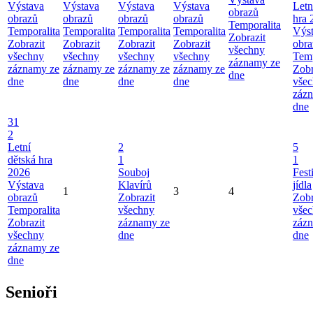
Výstava
Výstava
Výstava
Výstava
Letn
obrazů
obrazů
obrazů
obrazů
obrazů
hra 
Temporalita
Temporalita
Temporalita
Temporalita
Temporalita
Výs
Zobrazit
Zobrazit
Zobrazit
Zobrazit
Zobrazit
obra
všechny
všechny
všechny
všechny
všechny
Temp
záznamy ze
záznamy ze
záznamy ze
záznamy ze
záznamy ze
Zobr
dne
dne
dne
dne
dne
vše
záz
dne
31
2
Letní
2
5
dětská hra
1
1
2026
Souboj
Fest
Výstava
Klavírů
jídla
1
3
4
obrazů
Zobrazit
Zobr
Temporalita
všechny
vše
Zobrazit
záznamy ze
záz
všechny
dne
dne
záznamy ze
dne
Senioři