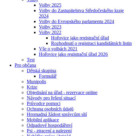
Volby 2025
Volby do Zastupitelstva Středočeského kraje
2024
Volby do Evropského parlamentu 2024
Volby 2023
Volby 2022
Hořovice jako registrační úřad
Rozhodnutí o registraci kandidátních listin
Vše o volbách 2021
Hořovice jako registrační úřad 2026
Test
Pro občana
Dětská skupina
Formulář
Munipolis
Krize
Objednání na úřad - rezervace online
Návody pro řešení situací
Průvodce pomoci
Ochrana osobních údajů
Hromadná žádost správcům sítí
Mobilní aplikace
Odpadové hospodářství
Psi - ztracení a nalezení