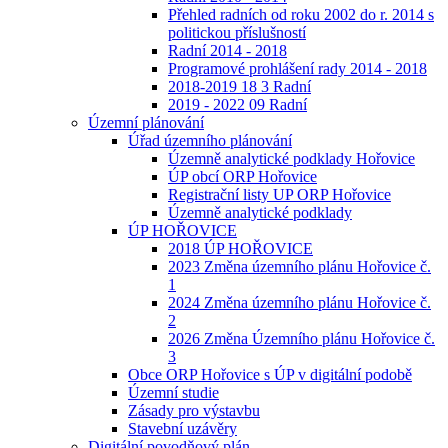
Přehled radních od roku 2002 do r. 2014 s
politickou příslušností
Radní 2014 - 2018
Programové prohlášení rady 2014 - 2018
2018-2019 18 3 Radní
2019 - 2022 09 Radní
Územní plánování
Úřad územního plánování
Územně analytické podklady Hořovice
ÚP obcí ORP Hořovice
Registrační listy UP ORP Hořovice
Územně analytické podklady
ÚP HOŘOVICE
2018 ÚP HOŘOVICE
2023 Změna územního plánu Hořovice č.
1
2024 Změna územního plánu Hořovice č.
2
2026 Změna Územního plánu Hořovice č.
3
Obce ORP Hořovice s ÚP v digitální podobě
Územní studie
Zásady pro výstavbu
Stavební uzávěry
Digitální povodňový plán