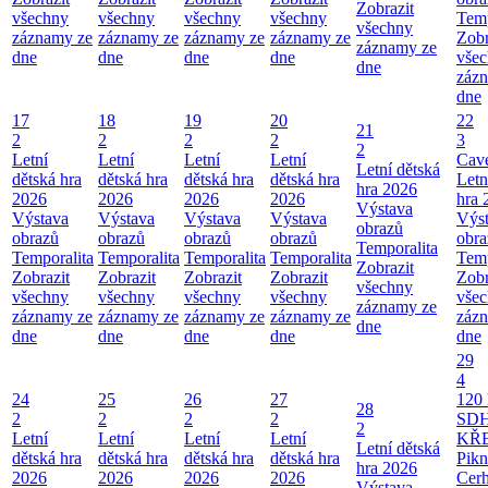
Zobrazit
všechny
všechny
všechny
všechny
Temp
všechny
záznamy ze
záznamy ze
záznamy ze
záznamy ze
Zobr
záznamy ze
dne
dne
dne
dne
vše
dne
záz
dne
17
18
19
20
22
21
2
2
2
2
3
2
Letní
Letní
Letní
Letní
Cav
Letní dětská
dětská hra
dětská hra
dětská hra
dětská hra
Letn
hra 2026
2026
2026
2026
2026
hra 
Výstava
Výstava
Výstava
Výstava
Výstava
Výs
obrazů
obrazů
obrazů
obrazů
obrazů
obra
Temporalita
Temporalita
Temporalita
Temporalita
Temporalita
Temp
Zobrazit
Zobrazit
Zobrazit
Zobrazit
Zobrazit
Zobr
všechny
všechny
všechny
všechny
všechny
vše
záznamy ze
záznamy ze
záznamy ze
záznamy ze
záznamy ze
záz
dne
dne
dne
dne
dne
dne
29
4
24
25
26
27
120 
28
2
2
2
2
SD
2
Letní
Letní
Letní
Letní
KŘ
Letní dětská
dětská hra
dětská hra
dětská hra
dětská hra
Pikn
hra 2026
2026
2026
2026
2026
Cerh
Výstava