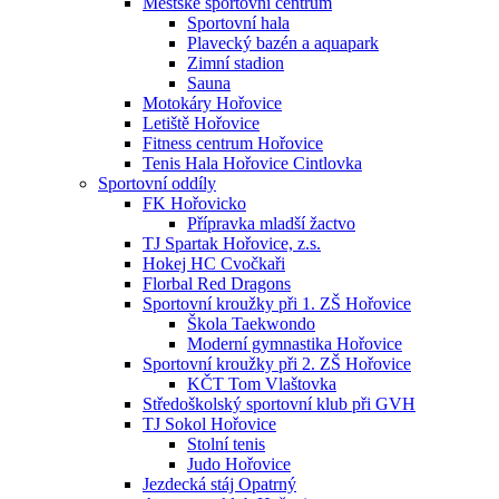
Městské sportovní centrum
Sportovní hala
Plavecký bazén a aquapark
Zimní stadion
Sauna
Motokáry Hořovice
Letiště Hořovice
Fitness centrum Hořovice
Tenis Hala Hořovice Cintlovka
Sportovní oddíly
FK Hořovicko
Přípravka mladší žactvo
TJ Spartak Hořovice, z.s.
Hokej HC Cvočkaři
Florbal Red Dragons
Sportovní kroužky při 1. ZŠ Hořovice
Škola Taekwondo
Moderní gymnastika Hořovice
Sportovní kroužky při 2. ZŠ Hořovice
KČT Tom Vlaštovka
Středoškolský sportovní klub při GVH
TJ Sokol Hořovice
Stolní tenis
Judo Hořovice
Jezdecká stáj Opatrný