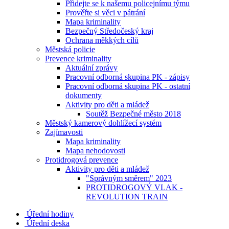
Přidejte se k našemu policejnímu týmu
Prověřte si věci v pátrání
Mapa kriminality
Bezpečný Středočeský kraj
Ochrana měkkých cílů
Městská policie
Prevence kriminality
Aktuální zprávy
Pracovní odborná skupina PK - zápisy
Pracovní odborná skupina PK - ostatní
dokumenty
Aktivity pro děti a mládež
Soutěž Bezpečné město 2018
Městský kamerový dohlížecí systém
Zajímavosti
Mapa kriminality
Mapa nehodovosti
Protidrogová prevence
Aktivity pro děti a mládež
"Správným směrem" 2023
PROTIDROGOVÝ VLAK -
REVOLUTION TRAIN
Úřední hodiny
Úřední deska