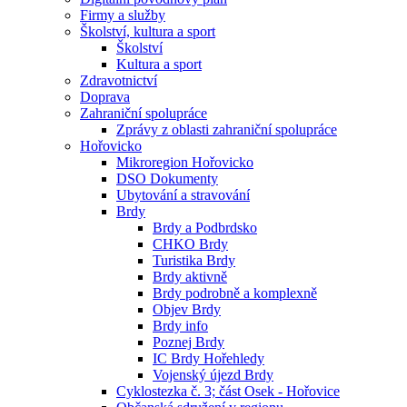
Firmy a služby
Školství, kultura a sport
Školství
Kultura a sport
Zdravotnictví
Doprava
Zahraniční spolupráce
Zprávy z oblasti zahraniční spolupráce
Hořovicko
Mikroregion Hořovicko
DSO Dokumenty
Ubytování a stravování
Brdy
Brdy a Podbrdsko
CHKO Brdy
Turistika Brdy
Brdy aktivně
Brdy podrobně a komplexně
Objev Brdy
Brdy info
Poznej Brdy
IC Brdy Hořehledy
Vojenský újezd Brdy
Cyklostezka č. 3; část Osek - Hořovice