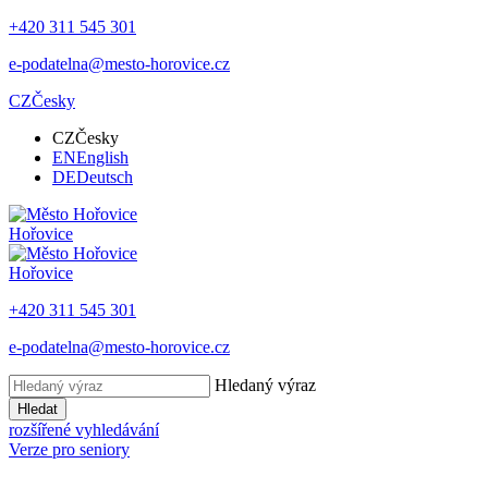
+420 311 545 301
e-podatelna@mesto-horovice.cz
CZ
Česky
CZ
Česky
EN
English
DE
Deutsch
Hořovice
Hořovice
+420 311 545 301
e-podatelna@mesto-horovice.cz
Hledaný výraz
Hledat
rozšířené vyhledávání
Verze pro seniory