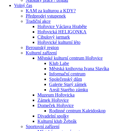
Nabídky práce / brigád
Volný čas
KAM za kulturou a KDY?
Předprodej vstupenek
Tradiční akce
Hořovice Václava Hraběte
Hořovická HELIGONKA
Cibulový jarmark
Hořovické kulturní léto
Berounský region
Kulturní zařízení
Městské kulturní centrum Hořovice
Klub Labe
Městská knihovna Ivana Slavíka
Informační centrum
Společenský dům
Galerie Starý zámek
Areál Starého zámku
Muzeum Hořovicka
Zámek Hořovice
Domeček Hořovice
Rodinné centrum Kaleidoskop
Divadelní spolky
Kulturní klub Žebrák
Sportovní zařízení