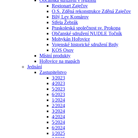
Občanská sdružení v regionu
Regionart Zaječov
O.S. Zděná rekonstrukce Zděná Zaječov
Bílý Lev Komárov
Střela Žebrák
Praskoleská společnost sv. Prokopa
Občanské sdružení NUDLE Točník
Mohykán Hořovice
Vojenské historické sdružení Brdy
KOS Osov
Místní produkty
Hořovice na mapách
Jednání
Zastupitelstvo
3⁄2023
4⁄2023
5⁄2023
6⁄2023
1⁄2024
2⁄2024
3⁄2024
4⁄2024
5⁄2024
6⁄2024
1⁄2025