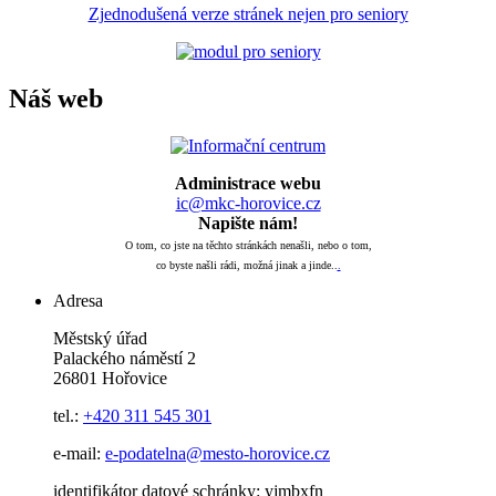
Zjednodušená verze stránek nejen pro seniory
Náš web
Administrace webu
ic@mkc-horovice.cz
Napište nám!
O tom, co jste na těchto stránkách nenašli, nebo o tom,
co byste našli rádi, možná jinak a jinde..
.
Adresa
Městský úřad
Palackého náměstí 2
26801 Hořovice
tel.:
+420
311 545 301
e-mail:
e-podatelna@mesto-horovice.cz
identifikátor datové schránky: yjmbxfn