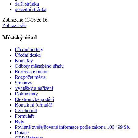
další stránka
poslední stránka
Zobrazeno
11
-
16
ze 16
Zobrazit vše
Městský úřad
Úřední hodiny
Úřední deska
Kontakty
Odbory městského úřadu
Rezervace online
Rozpočet města
Smlouvy
Vyhlášky a nařízení
Dokumenty
Elektronické podání
Kontaktní formulář
Czechpoint
Formuláře
Byty
Povinně zveřejňované informace podle zákona 106 ⁄ 99 Sb.
Dotace