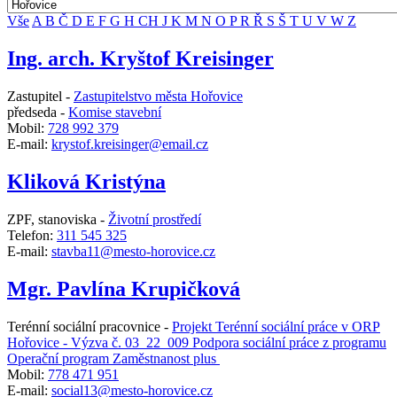
Vše
A
B
Č
D
E
F
G
H
CH
J
K
M
N
O
P
R
Ř
S
Š
T
U
V
W
Z
Ing. arch. Kryštof Kreisinger
Zastupitel -
Zastupitelstvo města Hořovice
předseda -
Komise stavební
Mobil:
728 992 379
E-mail:
krystof.kreisinger@email.cz
Kliková Kristýna
ZPF, stanoviska -
Životní prostředí
Telefon:
311 545 325
E-mail:
stavba11@mesto-horovice.cz
Mgr. Pavlína Krupičková
Terénní sociální pracovnice -
Projekt Terénní sociální práce v ORP
Hořovice - Výzva č. 03_22_009 Podpora sociální práce z programu
Operační program Zaměstnanost plus
Mobil:
778 471 951
E-mail:
social13@mesto-horovice.cz