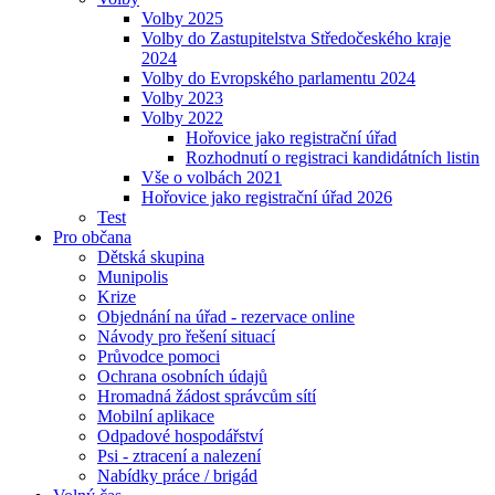
Volby 2025
Volby do Zastupitelstva Středočeského kraje
2024
Volby do Evropského parlamentu 2024
Volby 2023
Volby 2022
Hořovice jako registrační úřad
Rozhodnutí o registraci kandidátních listin
Vše o volbách 2021
Hořovice jako registrační úřad 2026
Test
Pro občana
Dětská skupina
Munipolis
Krize
Objednání na úřad - rezervace online
Návody pro řešení situací
Průvodce pomoci
Ochrana osobních údajů
Hromadná žádost správcům sítí
Mobilní aplikace
Odpadové hospodářství
Psi - ztracení a nalezení
Nabídky práce / brigád