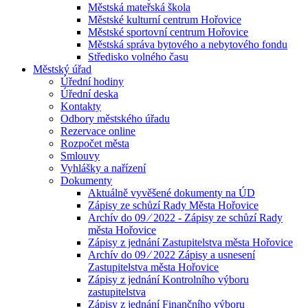
Městská mateřská škola
Městské kulturní centrum Hořovice
Městské sportovní centrum Hořovice
Městská správa bytového a nebytového fondu
Středisko volného času
Městský úřad
Úřední hodiny
Úřední deska
Kontakty
Odbory městského úřadu
Rezervace online
Rozpočet města
Smlouvy
Vyhlášky a nařízení
Dokumenty
Aktuálně vyvěšené dokumenty na ÚD
Zápisy ze schůzí Rady Města Hořovice
Archív do 09 ⁄ 2022 - Zápisy ze schůzí Rady
města Hořovice
Zápisy z jednání Zastupitelstva města Hořovice
Archív do 09 ⁄ 2022 Zápisy a usnesení
Zastupitelstva města Hořovice
Zápisy z jednání Kontrolního výboru
zastupitelstva
Zápisy z jednání Finančního výboru