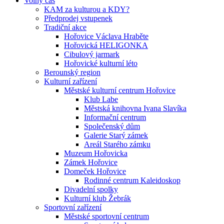
Volný čas
KAM za kulturou a KDY?
Předprodej vstupenek
Tradiční akce
Hořovice Václava Hraběte
Hořovická HELIGONKA
Cibulový jarmark
Hořovické kulturní léto
Berounský region
Kulturní zařízení
Městské kulturní centrum Hořovice
Klub Labe
Městská knihovna Ivana Slavíka
Informační centrum
Společenský dům
Galerie Starý zámek
Areál Starého zámku
Muzeum Hořovicka
Zámek Hořovice
Domeček Hořovice
Rodinné centrum Kaleidoskop
Divadelní spolky
Kulturní klub Žebrák
Sportovní zařízení
Městské sportovní centrum