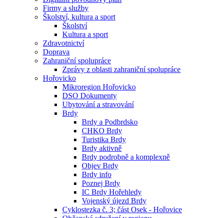
Firmy a služby
Školství, kultura a sport
Školství
Kultura a sport
Zdravotnictví
Doprava
Zahraniční spolupráce
Zprávy z oblasti zahraniční spolupráce
Hořovicko
Mikroregion Hořovicko
DSO Dokumenty
Ubytování a stravování
Brdy
Brdy a Podbrdsko
CHKO Brdy
Turistika Brdy
Brdy aktivně
Brdy podrobně a komplexně
Objev Brdy
Brdy info
Poznej Brdy
IC Brdy Hořehledy
Vojenský újezd Brdy
Cyklostezka č. 3; část Osek - Hořovice