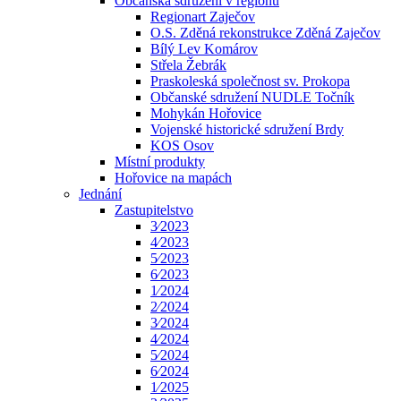
Občanská sdružení v regionu
Regionart Zaječov
O.S. Zděná rekonstrukce Zděná Zaječov
Bílý Lev Komárov
Střela Žebrák
Praskoleská společnost sv. Prokopa
Občanské sdružení NUDLE Točník
Mohykán Hořovice
Vojenské historické sdružení Brdy
KOS Osov
Místní produkty
Hořovice na mapách
Jednání
Zastupitelstvo
3⁄2023
4⁄2023
5⁄2023
6⁄2023
1⁄2024
2⁄2024
3⁄2024
4⁄2024
5⁄2024
6⁄2024
1⁄2025