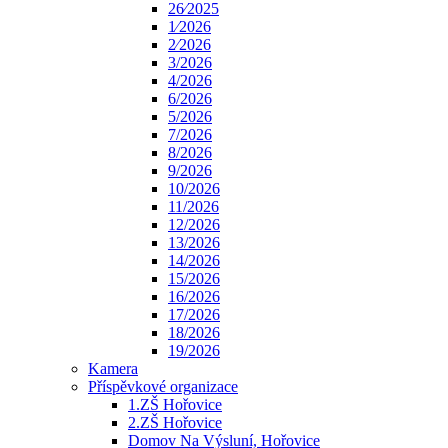
26⁄2025
1⁄2026
2⁄2026
3/2026
4/2026
6/2026
5/2026
7/2026
8/2026
9/2026
10/2026
11/2026
12/2026
13/2026
14/2026
15/2026
16/2026
17/2026
18/2026
19/2026
Kamera
Příspěvkové organizace
1.ZŠ Hořovice
2.ZŠ Hořovice
Domov Na Výsluní, Hořovice