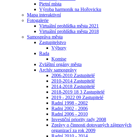
Pietní místa
Výroba harmonik na Hořovicku
Mapa interaktivní
Fotogalerie
Virtuální prohlídka města 2021
Virtuální prohlídka města 2018
Samospráva města
Zastupitelstvo
Výbory
Rada
Komise
Zvláštní orgány města
Archív samosprávy
2006-2010 Zastupitelé
2010-2014 Zastupitelé
2014-2018 Zastupitelé
2018-2019 18 3 Zastupitelé
2019 - 2022 09 Zastupitelé
Radní 1998 - 2002
Radni 2002 - 2006
Radní 2006 - 2010
Investiční priority rady 2008
Zprávy o činnosti dotovaných zájmových
organizací za rok 2009
Radní 2010 - 2014