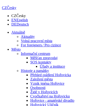
CZ
Česky
CZ
Česky
EN
English
DE
Deutsch
Aktuálně
Aktuality
Volná pracovní místa
For foreigners ⁄ Pro cizince
Město
Informační centrum
Měšťan zpravodaj
SOS kontakty
Úřady a instituce
Historie a památky
Přehled osídlení Hořovicka
Založení města
Vznik jména Hořovice
Osobnosti
Židé v Hořovicích
Cvočkařství na Hořovicku
Hořovice - amatérské divadlo
Hořovický Uličník