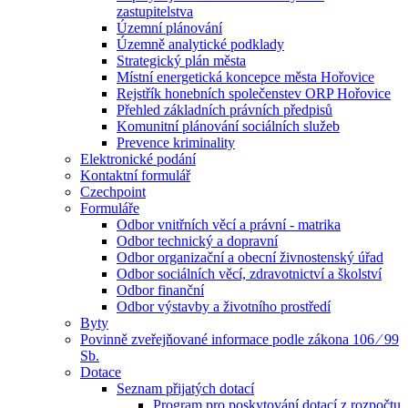
zastupitelstva
Územní plánování
Územně analytické podklady
Strategický plán města
Místní energetická koncepce města Hořovice
Rejstřík honebních společenstev ORP Hořovice
Přehled základních právních předpisů
Komunitní plánování sociálních služeb
Prevence kriminality
Elektronické podání
Kontaktní formulář
Czechpoint
Formuláře
Odbor vnitřních věcí a právní - matrika
Odbor technický a dopravní
Odbor organizační a obecní živnostenský úřad
Odbor sociálních věcí, zdravotnictví a školství
Odbor finanční
Odbor výstavby a životního prostředí
Byty
Povinně zveřejňované informace podle zákona 106 ⁄ 99
Sb.
Dotace
Seznam přijatých dotací
Program pro poskytování dotací z rozpočtu