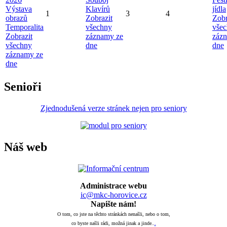
Výstava
Klavírů
jídla
1
3
4
obrazů
Zobrazit
Zobr
Temporalita
všechny
vše
Zobrazit
záznamy ze
záz
všechny
dne
dne
záznamy ze
dne
Senioři
Zjednodušená verze stránek nejen pro seniory
Náš web
Administrace webu
ic@mkc-horovice.cz
Napište nám!
O tom, co jste na těchto stránkách nenašli, nebo o tom,
co byste našli rádi, možná jinak a jinde..
.