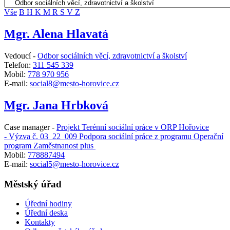
Vše
B
H
K
M
R
S
V
Z
Mgr. Alena Hlavatá
Vedoucí -
Odbor sociálních věcí, zdravotnictví a školství
Telefon:
311 545 339
Mobil:
778 970 956
E-mail:
social8@mesto-horovice.cz
Mgr. Jana Hrbková
Case manager -
Projekt Terénní sociální práce v ORP Hořovice
- Výzva č. 03_22_009 Podpora sociální práce z programu Operační
program Zaměstnanost plus
Mobil:
778887494
E-mail:
social5@mesto-horovice.cz
Městský úřad
Úřední hodiny
Úřední deska
Kontakty