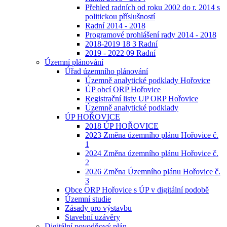
Přehled radních od roku 2002 do r. 2014 s
politickou příslušností
Radní 2014 - 2018
Programové prohlášení rady 2014 - 2018
2018-2019 18 3 Radní
2019 - 2022 09 Radní
Územní plánování
Úřad územního plánování
Územně analytické podklady Hořovice
ÚP obcí ORP Hořovice
Registrační listy UP ORP Hořovice
Územně analytické podklady
ÚP HOŘOVICE
2018 ÚP HOŘOVICE
2023 Změna územního plánu Hořovice č.
1
2024 Změna územního plánu Hořovice č.
2
2026 Změna Územního plánu Hořovice č.
3
Obce ORP Hořovice s ÚP v digitální podobě
Územní studie
Zásady pro výstavbu
Stavební uzávěry
Digitální povodňový plán