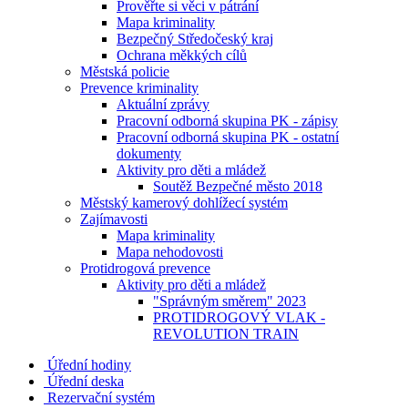
Prověřte si věci v pátrání
Mapa kriminality
Bezpečný Středočeský kraj
Ochrana měkkých cílů
Městská policie
Prevence kriminality
Aktuální zprávy
Pracovní odborná skupina PK - zápisy
Pracovní odborná skupina PK - ostatní
dokumenty
Aktivity pro děti a mládež
Soutěž Bezpečné město 2018
Městský kamerový dohlížecí systém
Zajímavosti
Mapa kriminality
Mapa nehodovosti
Protidrogová prevence
Aktivity pro děti a mládež
"Správným směrem" 2023
PROTIDROGOVÝ VLAK -
REVOLUTION TRAIN
Úřední hodiny
Úřední deska
Rezervační systém