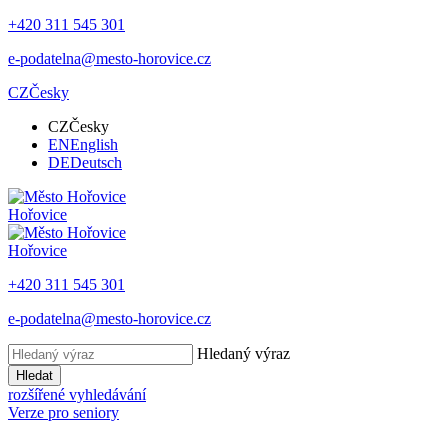
+420 311 545 301
e-podatelna@mesto-horovice.cz
CZ
Česky
CZ
Česky
EN
English
DE
Deutsch
Hořovice
Hořovice
+420 311 545 301
e-podatelna@mesto-horovice.cz
Hledaný výraz
Hledat
rozšířené vyhledávání
Verze pro seniory