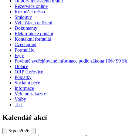
Odbory městského úřadu
Rezervace online
Rozpočet města
Smlouvy
Vyhlášky a nařízení
Dokumenty
Elektronické podání
Kontaktní formulář
Czechpoint
Formuláře
Byty
Povinně zveřejňované informace podle zákona 106 ⁄ 99 Sb.
Dotace
ORP Hořovice
Poplatky
Sociální péče
Informace
Veřejné zakázky
Volby
Test
Kalendář akcí
Srpen
2026