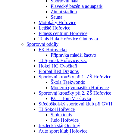
Sportovní hala
Plavecký bazén a aquapark
Zimní stadion
Sauna
Motokáry Hořovice
Letiště Hořovice
Fitness centrum Hořovice
Tenis Hala Hořovice Cintlovka
Sportovní oddíly
FK Hořovicko
Přípravka mladší žactvo
TJ Spartak Hořovice, z.s.
Hokej HC Cvočkaři
Florbal Red Dragons
Sportovní kroužky při 1. ZŠ Hořovice
Škola Taekwondo
Moderní gymnastika Hořovice
Sportovní kroužky při 2. ZŠ Hořovice
KČT Tom Vlaštovka
Středoškolský sportovní klub při GVH
TJ Sokol Hořovice
Stolní tenis
Judo Hořovice
Jezdecká stáj Opatrný
Auto sport klub Hořovice