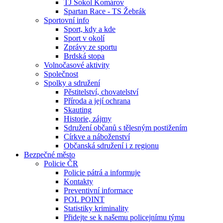
TJ Sokol Komárov
Spartan Race - TS Žebrák
Sportovní info
Sport, kdy a kde
Sport v okolí
Zprávy ze sportu
Brdská stopa
Volnočasové aktivity
Společnost
Spolky a sdružení
Pěstitelství, chovatelství
Příroda a její ochrana
Skauting
Historie, zájmy
Sdružení občanů s tělesným postižením
Církve a náboženství
Občanská sdružení i z regionu
Bezpečné město
Policie ČR
Policie pátrá a informuje
Kontakty
Preventivní informace
POL POINT
Statistiky kriminality
Přidejte se k našemu policejnímu týmu