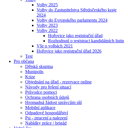
Volby 2025
Volby do Zastupitelstva Středočeského kraje
2024
Volby do Evropského parlamentu 2024
Volby 2023
Volby 2022
Hořovice jako registrační úřad
Rozhodnutí o registraci kandidátních listin
Vše o volbách 2021
Hořovice jako registrační úřad 2026
Test
Pro občana
Dětská skupina
Munipolis
Krize
Objednání na úřad - rezervace online
Návody pro řešení situací
Průvodce pomoci
Ochrana osobních údajů
Hromadná žádost správcům sítí
Mobilní aplikace
Odpadové hospodářství
Psi - ztracení a nalezení
Nabídky práce / brigád