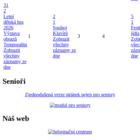
31
2
Letní
2
5
dětská hra
1
1
2026
Souboj
Fest
Výstava
Klavírů
jídla
1
3
4
obrazů
Zobrazit
Zobr
Temporalita
všechny
vše
Zobrazit
záznamy ze
záz
všechny
dne
dne
záznamy ze
dne
Senioři
Zjednodušená verze stránek nejen pro seniory
Náš web