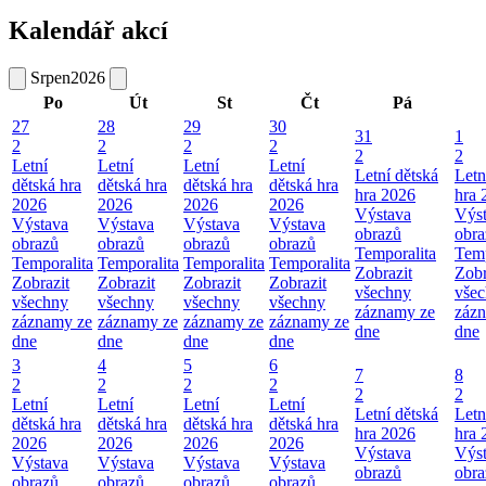
Kalendář akcí
Srpen
2026
Po
Út
St
Čt
Pá
27
28
29
30
31
1
2
2
2
2
2
2
Letní
Letní
Letní
Letní
Letní dětská
Letn
dětská hra
dětská hra
dětská hra
dětská hra
hra 2026
hra 
2026
2026
2026
2026
Výstava
Výs
Výstava
Výstava
Výstava
Výstava
obrazů
obra
obrazů
obrazů
obrazů
obrazů
Temporalita
Temp
Temporalita
Temporalita
Temporalita
Temporalita
Zobrazit
Zobr
Zobrazit
Zobrazit
Zobrazit
Zobrazit
všechny
vše
všechny
všechny
všechny
všechny
záznamy ze
záz
záznamy ze
záznamy ze
záznamy ze
záznamy ze
dne
dne
dne
dne
dne
dne
3
4
5
6
7
8
2
2
2
2
2
2
Letní
Letní
Letní
Letní
Letní dětská
Letn
dětská hra
dětská hra
dětská hra
dětská hra
hra 2026
hra 
2026
2026
2026
2026
Výstava
Výs
Výstava
Výstava
Výstava
Výstava
obrazů
obra
obrazů
obrazů
obrazů
obrazů