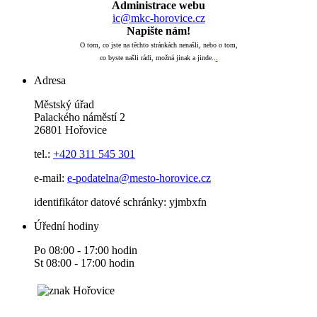
Administrace webu
ic@mkc-horovice.cz
Napište nám!
O tom, co jste na těchto stránkách nenašli, nebo o tom,
co byste našli rádi, možná jinak a jinde..
.
Adresa
Městský úřad
Palackého náměstí 2
26801 Hořovice
tel.:
+420
311 545 301
e-mail:
e-podatelna@mesto-horovice.cz
identifikátor datové schránky: yjmbxfn
Úřední hodiny
Po 08:00 - 17:00 hodin
St 08:00 - 17:00 hodin