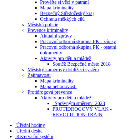
Prověřte si věci v pátrání
Mapa kriminality
Bezpečný Středočeský kraj
Ochrana měkkých cílů
Městská policie
Prevence kriminality
Aktuální zprávy
Pracovní odborná skupina PK - zápisy
Pracovní odborná skupina PK - ostatní
dokumenty
Aktivity pro děti a mládež
Soutěž Bezpečné město 2018
Městský kamerový dohlížecí systém
Zajímavosti
Mapa kriminality
Mapa nehodovosti
Protidrogová prevence
Aktivity pro děti a mládež
"Správným směrem" 2023
PROTIDROGOVÝ VLAK -
REVOLUTION TRAIN
Úřední hodiny
Úřední deska
Rezervační systém