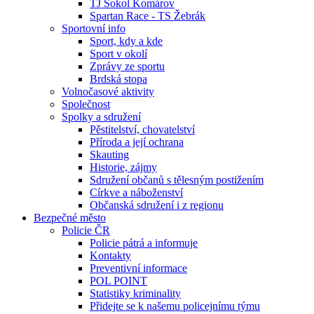
TJ Sokol Komárov
Spartan Race - TS Žebrák
Sportovní info
Sport, kdy a kde
Sport v okolí
Zprávy ze sportu
Brdská stopa
Volnočasové aktivity
Společnost
Spolky a sdružení
Pěstitelství, chovatelství
Příroda a její ochrana
Skauting
Historie, zájmy
Sdružení občanů s tělesným postižením
Církve a náboženství
Občanská sdružení i z regionu
Bezpečné město
Policie ČR
Policie pátrá a informuje
Kontakty
Preventivní informace
POL POINT
Statistiky kriminality
Přidejte se k našemu policejnímu týmu