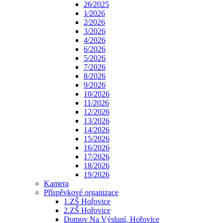
26⁄2025
1⁄2026
2⁄2026
3/2026
4/2026
6/2026
5/2026
7/2026
8/2026
9/2026
10/2026
11/2026
12/2026
13/2026
14/2026
15/2026
16/2026
17/2026
18/2026
19/2026
Kamera
Příspěvkové organizace
1.ZŠ Hořovice
2.ZŠ Hořovice
Domov Na Výsluní, Hořovice