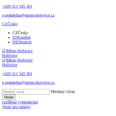
+420 311 545 301
e-podatelna@mesto-horovice.cz
CZ
Česky
CZ
Česky
EN
English
DE
Deutsch
Hořovice
Hořovice
+420 311 545 301
e-podatelna@mesto-horovice.cz
Hledaný výraz
Hledat
rozšířené vyhledávání
Verze pro seniory