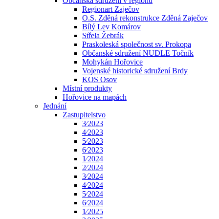
Občanská sdružení v regionu
Regionart Zaječov
O.S. Zděná rekonstrukce Zděná Zaječov
Bílý Lev Komárov
Střela Žebrák
Praskoleská společnost sv. Prokopa
Občanské sdružení NUDLE Točník
Mohykán Hořovice
Vojenské historické sdružení Brdy
KOS Osov
Místní produkty
Hořovice na mapách
Jednání
Zastupitelstvo
3⁄2023
4⁄2023
5⁄2023
6⁄2023
1⁄2024
2⁄2024
3⁄2024
4⁄2024
5⁄2024
6⁄2024
1⁄2025