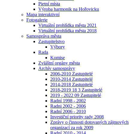
Pietní místa
Výroba harmonik na Hořovicku
Mapa interaktivní
Fotogalerie
Virtuální prohlídka města 2021
Virtuální prohlídka města 2018
Samospráva města
Zastupitelstvo
Výbory
Rada
Komise
Zvláštní orgány města
Archív samosprávy
2006-2010 Zastupitelé
2010-2014 Zastupitelé
2014-2018 Zastupitelé
2018-2019 18 3 Zastupitelé
2019 - 2022 09 Zastupitelé
Radní 1998 - 2002
Radni 2002 - 2006
Radní 2006 - 2010
Investiční priority rady 2008
Zprávy o činnosti dotovaných zájmových
organizací za rok 2009
Radní 2010 - 2014