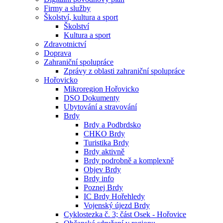
Firmy a služby
Školství, kultura a sport
Školství
Kultura a sport
Zdravotnictví
Doprava
Zahraniční spolupráce
Zprávy z oblasti zahraniční spolupráce
Hořovicko
Mikroregion Hořovicko
DSO Dokumenty
Ubytování a stravování
Brdy
Brdy a Podbrdsko
CHKO Brdy
Turistika Brdy
Brdy aktivně
Brdy podrobně a komplexně
Objev Brdy
Brdy info
Poznej Brdy
IC Brdy Hořehledy
Vojenský újezd Brdy
Cyklostezka č. 3; část Osek - Hořovice