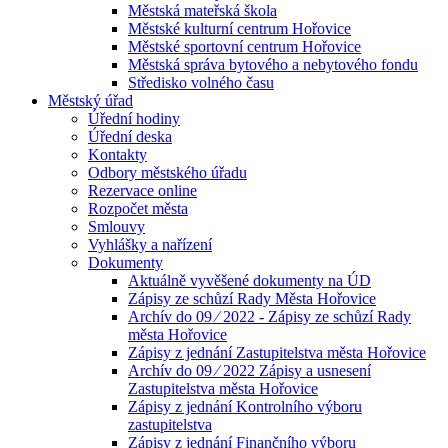
Městská mateřská škola
Městské kulturní centrum Hořovice
Městské sportovní centrum Hořovice
Městská správa bytového a nebytového fondu
Středisko volného času
Městský úřad
Úřední hodiny
Úřední deska
Kontakty
Odbory městského úřadu
Rezervace online
Rozpočet města
Smlouvy
Vyhlášky a nařízení
Dokumenty
Aktuálně vyvěšené dokumenty na ÚD
Zápisy ze schůzí Rady Města Hořovice
Archív do 09 ⁄ 2022 - Zápisy ze schůzí Rady
města Hořovice
Zápisy z jednání Zastupitelstva města Hořovice
Archív do 09 ⁄ 2022 Zápisy a usnesení
Zastupitelstva města Hořovice
Zápisy z jednání Kontrolního výboru
zastupitelstva
Zápisy z jednání Finančního výboru