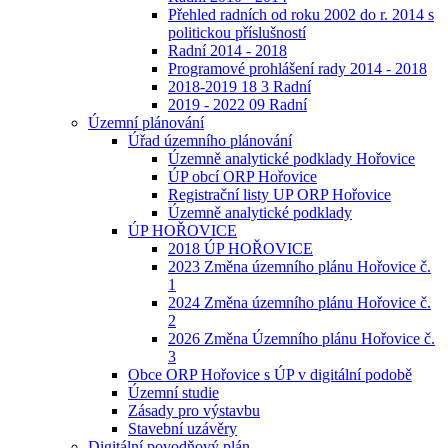
Přehled radních od roku 2002 do r. 2014 s
politickou příslušností
Radní 2014 - 2018
Programové prohlášení rady 2014 - 2018
2018-2019 18 3 Radní
2019 - 2022 09 Radní
Územní plánování
Úřad územního plánování
Územně analytické podklady Hořovice
ÚP obcí ORP Hořovice
Registrační listy UP ORP Hořovice
Územně analytické podklady
ÚP HOŘOVICE
2018 ÚP HOŘOVICE
2023 Změna územního plánu Hořovice č.
1
2024 Změna územního plánu Hořovice č.
2
2026 Změna Územního plánu Hořovice č.
3
Obce ORP Hořovice s ÚP v digitální podobě
Územní studie
Zásady pro výstavbu
Stavební uzávěry
Digitální povodňový plán