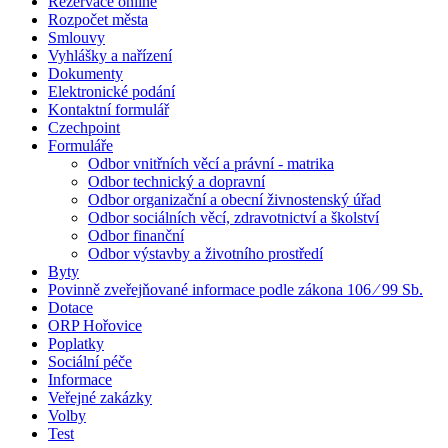
Rezervace online
Rozpočet města
Smlouvy
Vyhlášky a nařízení
Dokumenty
Elektronické podání
Kontaktní formulář
Czechpoint
Formuláře
Odbor vnitřních věcí a právní - matrika
Odbor technický a dopravní
Odbor organizační a obecní živnostenský úřad
Odbor sociálních věcí, zdravotnictví a školství
Odbor finanční
Odbor výstavby a životního prostředí
Byty
Povinně zveřejňované informace podle zákona 106 ⁄ 99 Sb.
Dotace
ORP Hořovice
Poplatky
Sociální péče
Informace
Veřejné zakázky
Volby
Test