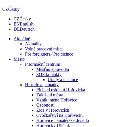
CZ
Česky
CZ
Česky
EN
English
DE
Deutsch
Aktuálně
Aktuality
Volná pracovní místa
For foreigners ⁄ Pro cizince
Město
Informační centrum
Měšťan zpravodaj
SOS kontakty
Úřady a instituce
Historie a památky
Přehled osídlení Hořovicka
Založení města
Vznik jména Hořovice
Osobnosti
Židé v Hořovicích
Cvočkařství na Hořovicku
Hořovice - amatérské divadlo
Hořovický Uličník