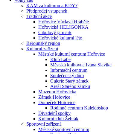
Volný čas
KAM za kulturou a KDY?
Předprodej vstupenek
Tradiční akce
Hořovice Václava Hraběte
Hořovická HELIGONKA
Cibulový jarmark
Hořovické kulturní léto
Berounský region
Kulturní zařízení
Městské kulturní centrum Hořovice
Klub Labe
Městská knihovna Ivana Slavíka
Informační centrum
Společenský dům
Galerie Starý zámek
Areál Starého zámku
Muzeum Hořovicka
Zámek Hořovice
Domeček Hořovice
Rodinné centrum Kaleidoskop
Divadelní spolky
Kulturní klub Žebrák
Sportovní zařízení
Městské sportovní centrum