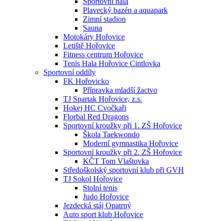
Sportovní hala
Plavecký bazén a aquapark
Zimní stadion
Sauna
Motokáry Hořovice
Letiště Hořovice
Fitness centrum Hořovice
Tenis Hala Hořovice Cintlovka
Sportovní oddíly
FK Hořovicko
Přípravka mladší žactvo
TJ Spartak Hořovice, z.s.
Hokej HC Cvočkaři
Florbal Red Dragons
Sportovní kroužky při 1. ZŠ Hořovice
Škola Taekwondo
Moderní gymnastika Hořovice
Sportovní kroužky při 2. ZŠ Hořovice
KČT Tom Vlaštovka
Středoškolský sportovní klub při GVH
TJ Sokol Hořovice
Stolní tenis
Judo Hořovice
Jezdecká stáj Opatrný
Auto sport klub Hořovice