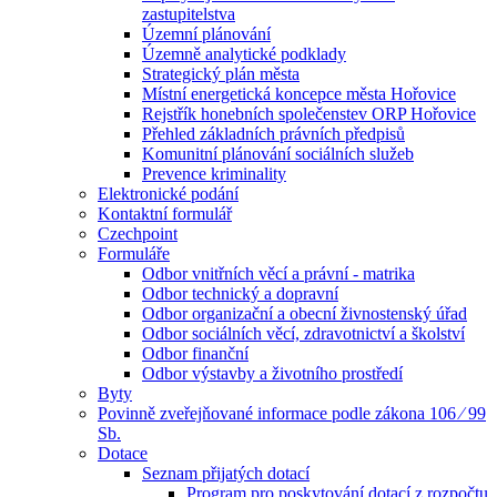
zastupitelstva
Územní plánování
Územně analytické podklady
Strategický plán města
Místní energetická koncepce města Hořovice
Rejstřík honebních společenstev ORP Hořovice
Přehled základních právních předpisů
Komunitní plánování sociálních služeb
Prevence kriminality
Elektronické podání
Kontaktní formulář
Czechpoint
Formuláře
Odbor vnitřních věcí a právní - matrika
Odbor technický a dopravní
Odbor organizační a obecní živnostenský úřad
Odbor sociálních věcí, zdravotnictví a školství
Odbor finanční
Odbor výstavby a životního prostředí
Byty
Povinně zveřejňované informace podle zákona 106 ⁄ 99
Sb.
Dotace
Seznam přijatých dotací
Program pro poskytování dotací z rozpočtu