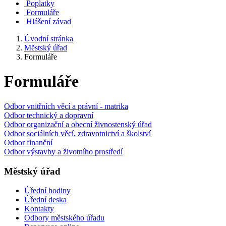
Poplatky
Formuláře
Hlášení závad
Úvodní stránka
Městský úřad
Formuláře
Formuláře
Odbor vnitřních věcí a právní - matrika
Odbor technický a dopravní
Odbor organizační a obecní živnostenský úřad
Odbor sociálních věcí, zdravotnictví a školství
Odbor finanční
Odbor výstavby a životního prostředí
Městský úřad
Úřední hodiny
Úřední deska
Kontakty
Odbory městského úřadu