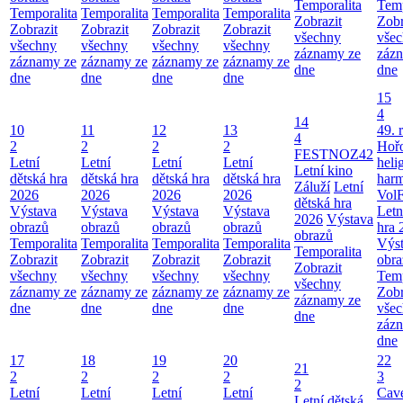
Temporalita
Temp
Temporalita
Temporalita
Temporalita
Temporalita
Zobrazit
Zobr
Zobrazit
Zobrazit
Zobrazit
Zobrazit
všechny
vše
všechny
všechny
všechny
všechny
záznamy ze
záz
záznamy ze
záznamy ze
záznamy ze
záznamy ze
dne
dne
dne
dne
dne
dne
15
4
14
10
11
12
13
49. 
4
2
2
2
2
Hoř
FESTNOZ42
Letní
Letní
Letní
Letní
heli
Letní kino
dětská hra
dětská hra
dětská hra
dětská hra
har
Záluží
Letní
2026
2026
2026
2026
VolF
dětská hra
Výstava
Výstava
Výstava
Výstava
Letn
2026
Výstava
obrazů
obrazů
obrazů
obrazů
hra 
obrazů
Temporalita
Temporalita
Temporalita
Temporalita
Výs
Temporalita
Zobrazit
Zobrazit
Zobrazit
Zobrazit
obra
Zobrazit
všechny
všechny
všechny
všechny
Temp
všechny
záznamy ze
záznamy ze
záznamy ze
záznamy ze
Zobr
záznamy ze
dne
dne
dne
dne
vše
dne
záz
dne
17
18
19
20
22
21
2
2
2
2
3
2
Letní
Letní
Letní
Letní
Cav
Letní dětská