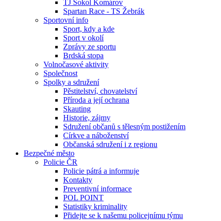
TJ Sokol Komárov
Spartan Race - TS Žebrák
Sportovní info
Sport, kdy a kde
Sport v okolí
Zprávy ze sportu
Brdská stopa
Volnočasové aktivity
Společnost
Spolky a sdružení
Pěstitelství, chovatelství
Příroda a její ochrana
Skauting
Historie, zájmy
Sdružení občanů s tělesným postižením
Církve a náboženství
Občanská sdružení i z regionu
Bezpečné město
Policie ČR
Policie pátrá a informuje
Kontakty
Preventivní informace
POL POINT
Statistiky kriminality
Přidejte se k našemu policejnímu týmu