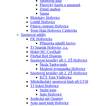
Sportovní hala
Plavecký bazén a aquapark
Zimní stadion
Sauna
Motokáry Hořovice
Letiště Hořovice
Fitness centrum Hořovice
Tenis Hala Hořovice Cintlovka
Sportovní oddíly
FK Hořovicko
Přípravka mladší žactvo
TJ Spartak Hořovice, z.s.
Hokej HC Cvočkaři
Florbal Red Dragons
Sportovní kroužky při 1. ZŠ Hořovice
Škola Taekwondo
Moderní gymnastika Hořovice
Sportovní kroužky při 2. ZŠ Hořovice
KČT Tom Vlaštovka
Středoškolský sportovní klub při GVH
TJ Sokol Hořovice
Stolní tenis
Judo Hořovice
Jezdecká stáj Opatrný
Auto sport klub Hořovice