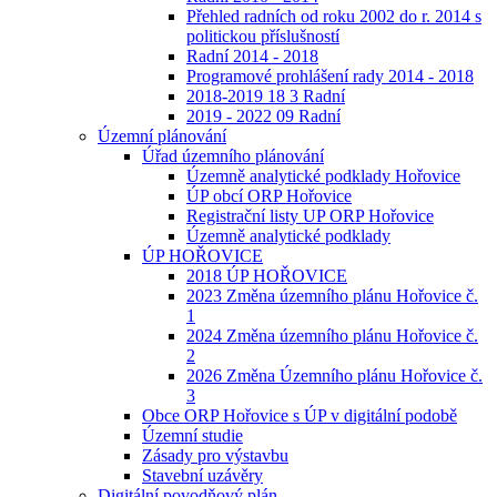
Přehled radních od roku 2002 do r. 2014 s
politickou příslušností
Radní 2014 - 2018
Programové prohlášení rady 2014 - 2018
2018-2019 18 3 Radní
2019 - 2022 09 Radní
Územní plánování
Úřad územního plánování
Územně analytické podklady Hořovice
ÚP obcí ORP Hořovice
Registrační listy UP ORP Hořovice
Územně analytické podklady
ÚP HOŘOVICE
2018 ÚP HOŘOVICE
2023 Změna územního plánu Hořovice č.
1
2024 Změna územního plánu Hořovice č.
2
2026 Změna Územního plánu Hořovice č.
3
Obce ORP Hořovice s ÚP v digitální podobě
Územní studie
Zásady pro výstavbu
Stavební uzávěry
Digitální povodňový plán