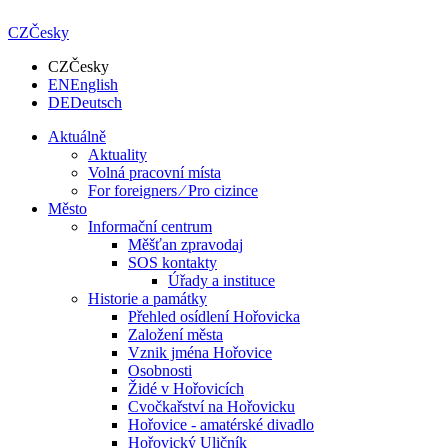
CZ
Česky
CZ
Česky
EN
English
DE
Deutsch
Aktuálně
Aktuality
Volná pracovní místa
For foreigners ⁄ Pro cizince
Město
Informační centrum
Měšťan zpravodaj
SOS kontakty
Úřady a instituce
Historie a památky
Přehled osídlení Hořovicka
Založení města
Vznik jména Hořovice
Osobnosti
Židé v Hořovicích
Cvočkařství na Hořovicku
Hořovice - amatérské divadlo
Hořovický Uličník