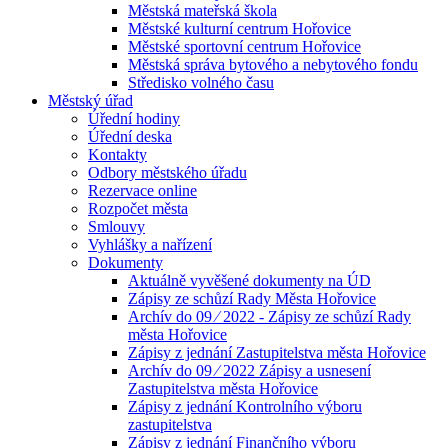
Městská mateřská škola
Městské kulturní centrum Hořovice
Městské sportovní centrum Hořovice
Městská správa bytového a nebytového fondu
Středisko volného času
Městský úřad
Úřední hodiny
Úřední deska
Kontakty
Odbory městského úřadu
Rezervace online
Rozpočet města
Smlouvy
Vyhlášky a nařízení
Dokumenty
Aktuálně vyvěšené dokumenty na ÚD
Zápisy ze schůzí Rady Města Hořovice
Archív do 09 ⁄ 2022 - Zápisy ze schůzí Rady
města Hořovice
Zápisy z jednání Zastupitelstva města Hořovice
Archív do 09 ⁄ 2022 Zápisy a usnesení
Zastupitelstva města Hořovice
Zápisy z jednání Kontrolního výboru
zastupitelstva
Zápisy z jednání Finančního výboru