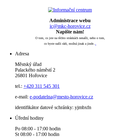
Administrace webu
ic@mkc-horovice.cz
Napište nám!
O tom, co jste na těchto stránkách nenašli, nebo o tom,
co byste našli rádi, možná jinak a jinde..
.
Adresa
Městský úřad
Palackého náměstí 2
26801 Hořovice
tel.:
+420
311 545 301
e-mail:
e-podatelna@mesto-horovice.cz
identifikátor datové schránky: yjmbxfn
Úřední hodiny
Po 08:00 - 17:00 hodin
St 08:00 - 17:00 hodin