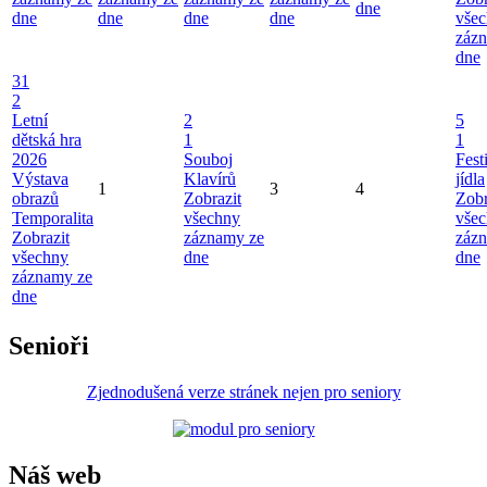
dne
dne
dne
dne
dne
vše
záz
dne
31
2
Letní
2
5
dětská hra
1
1
2026
Souboj
Fest
Výstava
Klavírů
jídla
1
3
4
obrazů
Zobrazit
Zobr
Temporalita
všechny
vše
Zobrazit
záznamy ze
záz
všechny
dne
dne
záznamy ze
dne
Senioři
Zjednodušená verze stránek nejen pro seniory
Náš web