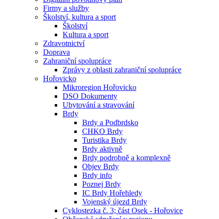
Firmy a služby
Školství, kultura a sport
Školství
Kultura a sport
Zdravotnictví
Doprava
Zahraniční spolupráce
Zprávy z oblasti zahraniční spolupráce
Hořovicko
Mikroregion Hořovicko
DSO Dokumenty
Ubytování a stravování
Brdy
Brdy a Podbrdsko
CHKO Brdy
Turistika Brdy
Brdy aktivně
Brdy podrobně a komplexně
Objev Brdy
Brdy info
Poznej Brdy
IC Brdy Hořehledy
Vojenský újezd Brdy
Cyklostezka č. 3; část Osek - Hořovice