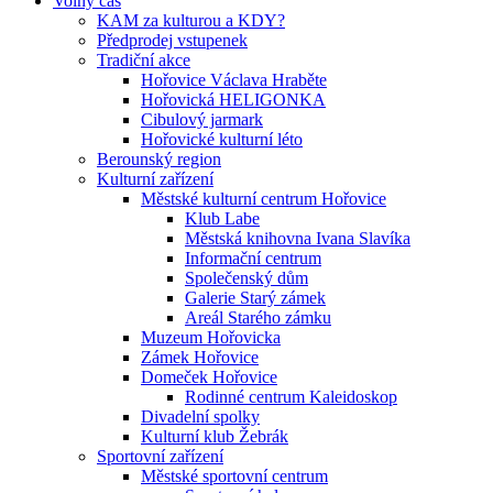
Volný čas
KAM za kulturou a KDY?
Předprodej vstupenek
Tradiční akce
Hořovice Václava Hraběte
Hořovická HELIGONKA
Cibulový jarmark
Hořovické kulturní léto
Berounský region
Kulturní zařízení
Městské kulturní centrum Hořovice
Klub Labe
Městská knihovna Ivana Slavíka
Informační centrum
Společenský dům
Galerie Starý zámek
Areál Starého zámku
Muzeum Hořovicka
Zámek Hořovice
Domeček Hořovice
Rodinné centrum Kaleidoskop
Divadelní spolky
Kulturní klub Žebrák
Sportovní zařízení
Městské sportovní centrum