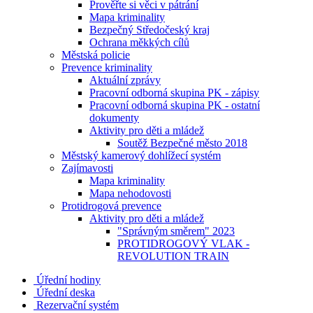
Prověřte si věci v pátrání
Mapa kriminality
Bezpečný Středočeský kraj
Ochrana měkkých cílů
Městská policie
Prevence kriminality
Aktuální zprávy
Pracovní odborná skupina PK - zápisy
Pracovní odborná skupina PK - ostatní
dokumenty
Aktivity pro děti a mládež
Soutěž Bezpečné město 2018
Městský kamerový dohlížecí systém
Zajímavosti
Mapa kriminality
Mapa nehodovosti
Protidrogová prevence
Aktivity pro děti a mládež
"Správným směrem" 2023
PROTIDROGOVÝ VLAK -
REVOLUTION TRAIN
Úřední hodiny
Úřední deska
Rezervační systém