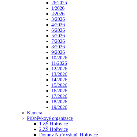
26⁄2025
1⁄2026
2⁄2026
3/2026
4/2026
6/2026
5/2026
7/2026
8/2026
9/2026
10/2026
11/2026
12/2026
13/2026
14/2026
15/2026
16/2026
17/2026
18/2026
19/2026
Kamera
Příspěvkové organizace
1.ZŠ Hořovice
2.ZŠ Hořovice
Domov Na Výsluní, Hořovice