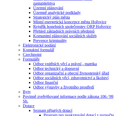
zastupitelstva
Územní plánování
Územně analytické podklady
Strategický plán města
Místní energetická koncepce města Hořovice
Rejstřík honebních společenstev ORP Hořovice
Přehled základních právních předpisů
Komunitní plánování sociálních služeb
Prevence kriminality
Elektronické podání
Kontaktní formulář
Czechpoint
Formuláře
Odbor vnitřních věcí a právní - matrika
Odbor technický a dopravní
Odbor organizační a obecní živnostenský úřad
Odbor sociálních věcí, zdravotnictví a školství
Odbor finanční
Odbor výstavby a životního prostředí
Byty
Povinně zveřejňované informace podle zákona 106 ⁄ 99
Sb.
Dotace
Seznam přijatých dotací
Program pro poskytování dotací z rozpočtu