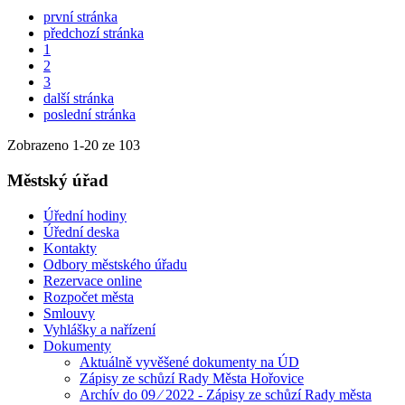
první stránka
předchozí stránka
1
2
3
další stránka
poslední stránka
Zobrazeno
1
-
20
ze 103
Městský úřad
Úřední hodiny
Úřední deska
Kontakty
Odbory městského úřadu
Rezervace online
Rozpočet města
Smlouvy
Vyhlášky a nařízení
Dokumenty
Aktuálně vyvěšené dokumenty na ÚD
Zápisy ze schůzí Rady Města Hořovice
Archív do 09 ⁄ 2022 - Zápisy ze schůzí Rady města