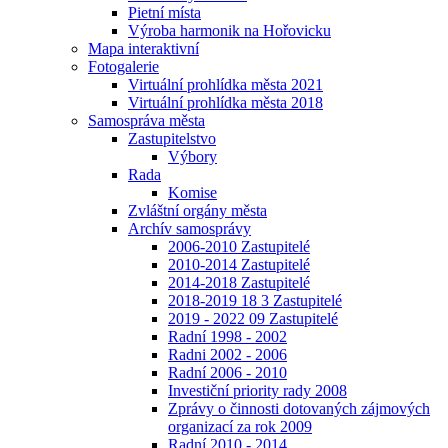
Pietní místa
Výroba harmonik na Hořovicku
Mapa interaktivní
Fotogalerie
Virtuální prohlídka města 2021
Virtuální prohlídka města 2018
Samospráva města
Zastupitelstvo
Výbory
Rada
Komise
Zvláštní orgány města
Archív samosprávy
2006-2010 Zastupitelé
2010-2014 Zastupitelé
2014-2018 Zastupitelé
2018-2019 18 3 Zastupitelé
2019 - 2022 09 Zastupitelé
Radní 1998 - 2002
Radni 2002 - 2006
Radní 2006 - 2010
Investiční priority rady 2008
Zprávy o činnosti dotovaných zájmových
organizací za rok 2009
Radní 2010 - 2014