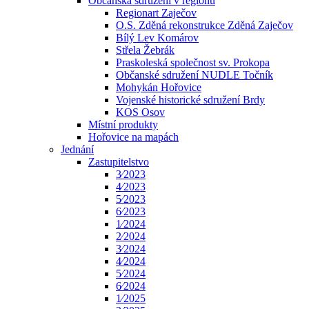
Občanská sdružení v regionu
Regionart Zaječov
O.S. Zděná rekonstrukce Zděná Zaječov
Bílý Lev Komárov
Střela Žebrák
Praskoleská společnost sv. Prokopa
Občanské sdružení NUDLE Točník
Mohykán Hořovice
Vojenské historické sdružení Brdy
KOS Osov
Místní produkty
Hořovice na mapách
Jednání
Zastupitelstvo
3⁄2023
4⁄2023
5⁄2023
6⁄2023
1⁄2024
2⁄2024
3⁄2024
4⁄2024
5⁄2024
6⁄2024
1⁄2025