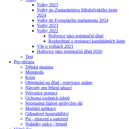
Volby 2025
Volby do Zastupitelstva Středočeského kraje
2024
Volby do Evropského parlamentu 2024
Volby 2023
Volby 2022
Hořovice jako registrační úřad
Rozhodnutí o registraci kandidátních listin
Vše o volbách 2021
Hořovice jako registrační úřad 2026
Test
Pro občana
Dětská skupina
Munipolis
Krize
Objednání na úřad - rezervace online
Návody pro řešení situací
Průvodce pomoci
Ochrana osobních údajů
Hromadná žádost správcům sítí
Mobilní aplikace
Odpadové hospodářství
Psi - ztracení a nalezení
Nabídky práce / brigád