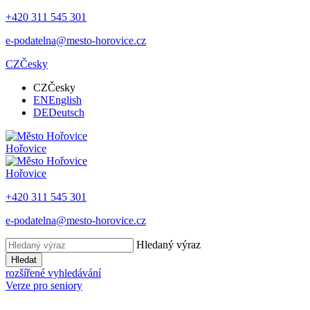
+420 311 545 301
e-podatelna@mesto-horovice.cz
CZ
Česky
CZ
Česky
EN
English
DE
Deutsch
Hořovice
Hořovice
+420 311 545 301
e-podatelna@mesto-horovice.cz
Hledaný výraz
Hledat
rozšířené vyhledávání
Verze pro seniory