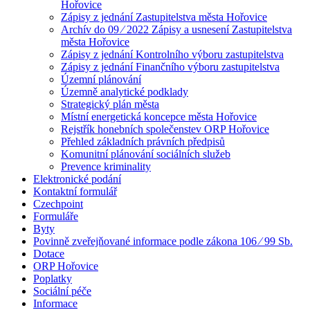
Hořovice
Zápisy z jednání Zastupitelstva města Hořovice
Archív do 09 ⁄ 2022 Zápisy a usnesení Zastupitelstva
města Hořovice
Zápisy z jednání Kontrolního výboru zastupitelstva
Zápisy z jednání Finančního výboru zastupitelstva
Územní plánování
Územně analytické podklady
Strategický plán města
Místní energetická koncepce města Hořovice
Rejstřík honebních společenstev ORP Hořovice
Přehled základních právních předpisů
Komunitní plánování sociálních služeb
Prevence kriminality
Elektronické podání
Kontaktní formulář
Czechpoint
Formuláře
Byty
Povinně zveřejňované informace podle zákona 106 ⁄ 99 Sb.
Dotace
ORP Hořovice
Poplatky
Sociální péče
Informace