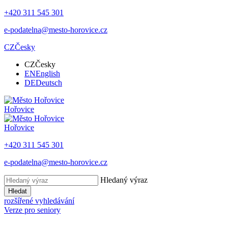
+420 311 545 301
e-podatelna@mesto-horovice.cz
CZ
Česky
CZ
Česky
EN
English
DE
Deutsch
Hořovice
Hořovice
+420 311 545 301
e-podatelna@mesto-horovice.cz
Hledaný výraz
Hledat
rozšířené vyhledávání
Verze pro seniory