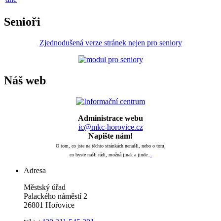
Senioři
Zjednodušená verze stránek nejen pro seniory
Náš web
Administrace webu
ic@mkc-horovice.cz
Napište nám!
O tom, co jste na těchto stránkách nenašli, nebo o tom,
co byste našli rádi, možná jinak a jinde..
.
Adresa
Městský úřad
Palackého náměstí 2
26801 Hořovice