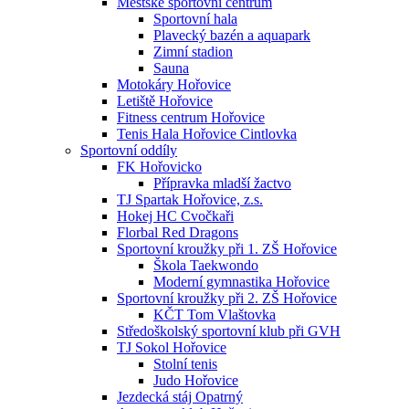
Městské sportovní centrum
Sportovní hala
Plavecký bazén a aquapark
Zimní stadion
Sauna
Motokáry Hořovice
Letiště Hořovice
Fitness centrum Hořovice
Tenis Hala Hořovice Cintlovka
Sportovní oddíly
FK Hořovicko
Přípravka mladší žactvo
TJ Spartak Hořovice, z.s.
Hokej HC Cvočkaři
Florbal Red Dragons
Sportovní kroužky při 1. ZŠ Hořovice
Škola Taekwondo
Moderní gymnastika Hořovice
Sportovní kroužky při 2. ZŠ Hořovice
KČT Tom Vlaštovka
Středoškolský sportovní klub při GVH
TJ Sokol Hořovice
Stolní tenis
Judo Hořovice
Jezdecká stáj Opatrný