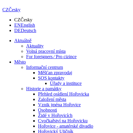
CZ
Česky
CZ
Česky
EN
English
DE
Deutsch
Aktuálně
Aktuality
Volná pracovní místa
For foreigners ⁄ Pro cizince
Město
Informační centrum
Měšťan zpravodaj
SOS kontakty
Úřady a instituce
Historie a památky
Přehled osídlení Hořovicka
Založení města
Vznik jména Hořovice
Osobnosti
Židé v Hořovicích
Cvočkařství na Hořovicku
Hořovice - amatérské divadlo
Hořovický Uličník