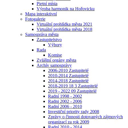
Pietní místa
Výroba harmonik na Hořovicku
Mapa interaktivní
Fotogalerie
Virtuální prohlídka města 2021
Virtuální prohlídka města 2018
Samospráva města
Zastupitelstvo
Výbory
Rada
Komise
Zvláštní orgány města
Archív samosprávy
2006-2010 Zastupitelé
2010-2014 Zastupitelé
2014-2018 Zastupitelé
2018-2019 18 3 Zastupitelé
2019 - 2022 09 Zastupitelé
Radní 1998 - 2002
Radni 2002 - 2006
Radní 2006 - 2010
Investiční priority rady 2008
Zprávy o činnosti dotovaných zájmových
organizací za rok 2009
Radní 2010 - 2014