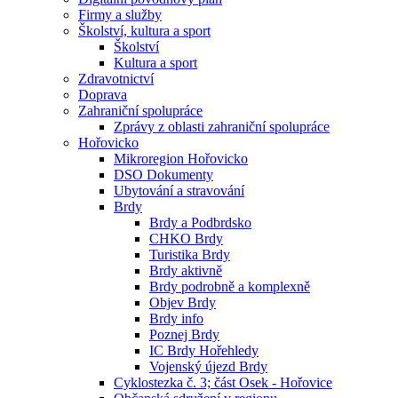
Firmy a služby
Školství, kultura a sport
Školství
Kultura a sport
Zdravotnictví
Doprava
Zahraniční spolupráce
Zprávy z oblasti zahraniční spolupráce
Hořovicko
Mikroregion Hořovicko
DSO Dokumenty
Ubytování a stravování
Brdy
Brdy a Podbrdsko
CHKO Brdy
Turistika Brdy
Brdy aktivně
Brdy podrobně a komplexně
Objev Brdy
Brdy info
Poznej Brdy
IC Brdy Hořehledy
Vojenský újezd Brdy
Cyklostezka č. 3; část Osek - Hořovice