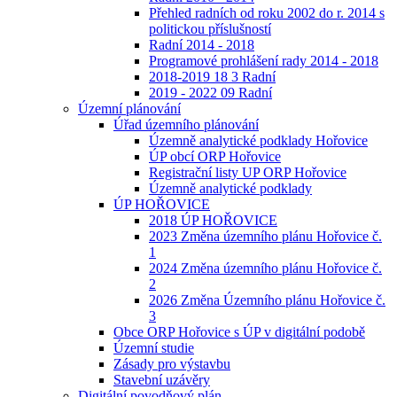
Přehled radních od roku 2002 do r. 2014 s
politickou příslušností
Radní 2014 - 2018
Programové prohlášení rady 2014 - 2018
2018-2019 18 3 Radní
2019 - 2022 09 Radní
Územní plánování
Úřad územního plánování
Územně analytické podklady Hořovice
ÚP obcí ORP Hořovice
Registrační listy UP ORP Hořovice
Územně analytické podklady
ÚP HOŘOVICE
2018 ÚP HOŘOVICE
2023 Změna územního plánu Hořovice č.
1
2024 Změna územního plánu Hořovice č.
2
2026 Změna Územního plánu Hořovice č.
3
Obce ORP Hořovice s ÚP v digitální podobě
Územní studie
Zásady pro výstavbu
Stavební uzávěry
Digitální povodňový plán