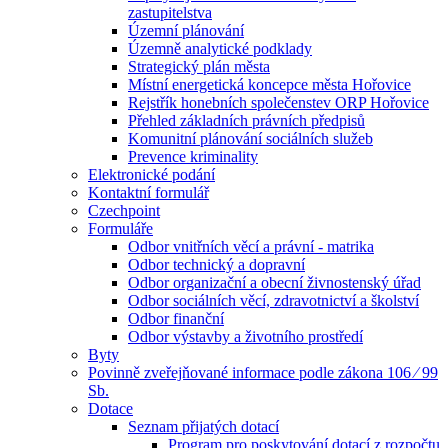
zastupitelstva
Územní plánování
Územně analytické podklady
Strategický plán města
Místní energetická koncepce města Hořovice
Rejstřík honebních společenstev ORP Hořovice
Přehled základních právních předpisů
Komunitní plánování sociálních služeb
Prevence kriminality
Elektronické podání
Kontaktní formulář
Czechpoint
Formuláře
Odbor vnitřních věcí a právní - matrika
Odbor technický a dopravní
Odbor organizační a obecní živnostenský úřad
Odbor sociálních věcí, zdravotnictví a školství
Odbor finanční
Odbor výstavby a životního prostředí
Byty
Povinně zveřejňované informace podle zákona 106 ⁄ 99
Sb.
Dotace
Seznam přijatých dotací
Program pro poskytování dotací z rozpočtu