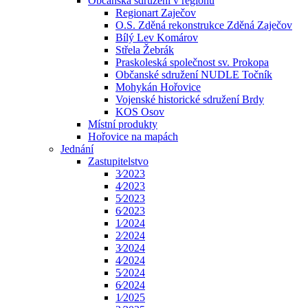
Občanská sdružení v regionu
Regionart Zaječov
O.S. Zděná rekonstrukce Zděná Zaječov
Bílý Lev Komárov
Střela Žebrák
Praskoleská společnost sv. Prokopa
Občanské sdružení NUDLE Točník
Mohykán Hořovice
Vojenské historické sdružení Brdy
KOS Osov
Místní produkty
Hořovice na mapách
Jednání
Zastupitelstvo
3⁄2023
4⁄2023
5⁄2023
6⁄2023
1⁄2024
2⁄2024
3⁄2024
4⁄2024
5⁄2024
6⁄2024
1⁄2025