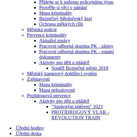
Přidejte se k našemu policejnímu týmu
Prověřte si věci v pátrání
Mapa kriminality
Bezpečný Středočeský kraj
Ochrana měkkých cílů
Městská policie
Prevence kriminality
Aktuální zprávy
Pracovní odborná skupina PK - zápisy
Pracovní odborná skupina PK - ostatní
dokumenty
Aktivity pro děti a mládež
Soutěž Bezpečné město 2018
Městský kamerový dohlížecí systém
Zajímavosti
Mapa kriminality
Mapa nehodovosti
Protidrogová prevence
Aktivity pro děti a mládež
"Správným směrem" 2023
PROTIDROGOVÝ VLAK -
REVOLUTION TRAIN
Úřední hodiny
Úřední deska