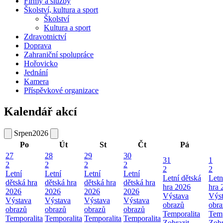
Firmy a služby
Školství, kultura a sport
Školství
Kultura a sport
Zdravotnictví
Doprava
Zahraniční spolupráce
Hořovicko
Jednání
Kamera
Příspěvkové organizace
Kalendář akcí
Srpen
2026
Po
Út
St
Čt
Pá
27
28
29
30
31
1
2
2
2
2
2
2
Letní
Letní
Letní
Letní
Letní dětská
Letn
dětská hra
dětská hra
dětská hra
dětská hra
hra 2026
hra 
2026
2026
2026
2026
Výstava
Výs
Výstava
Výstava
Výstava
Výstava
obrazů
obra
obrazů
obrazů
obrazů
obrazů
Temporalita
Temp
Temporalita
Temporalita
Temporalita
Temporalita
Zobrazit
Zobr