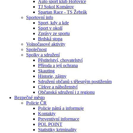
Auto sport klub Hořovice
TJ Sokol Komárov
Spartan Race - TS Žebrák
Sportovní info
Sport, kdy a kde
Sport v okolí
Zprávy ze sportu
Brdská stopa
Volnočasové aktivity
Společnost
Spolky a sdružení
Pěstitelství, chovatelství
Příroda a její ochrana
Skauting
Historie, zájmy
Sdružení občanů s tělesným postižením
Církve a náboženství
Občanská sdružení i z regionu
Bezpečné město
Policie ČR
Policie pátrá a informuje
Kontakty
Preventivní informace
POL POINT
Statistiky kriminality