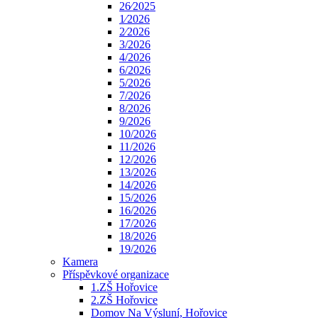
26⁄2025
1⁄2026
2⁄2026
3/2026
4/2026
6/2026
5/2026
7/2026
8/2026
9/2026
10/2026
11/2026
12/2026
13/2026
14/2026
15/2026
16/2026
17/2026
18/2026
19/2026
Kamera
Příspěvkové organizace
1.ZŠ Hořovice
2.ZŠ Hořovice
Domov Na Výsluní, Hořovice