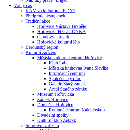
Nabídky práce / brigád
Volný čas
KAM za kulturou a KDY?
Předprodej vstupenek
Tradiční akce
Hořovice Václava Hraběte
Hořovická HELIGONKA
Cibulový jarmark
Hořovické kulturní léto
Berounský region
Kulturní zařízení
Městské kulturní centrum Hořovice
Klub Labe
Městská knihovna Ivana Slavíka
Informační centrum
Společenský dům
Galerie Starý zámek
Areál Starého zámku
Muzeum Hořovicka
Zámek Hořovice
Domeček Hořovice
Rodinné centrum Kaleidoskop
Divadelní spolky
Kulturní klub Žebrák
Sportovní zařízení