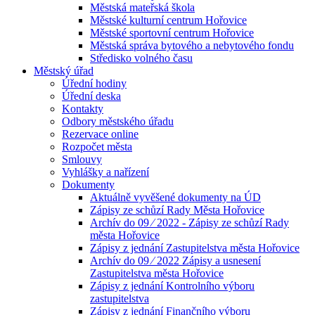
Městská mateřská škola
Městské kulturní centrum Hořovice
Městské sportovní centrum Hořovice
Městská správa bytového a nebytového fondu
Středisko volného času
Městský úřad
Úřední hodiny
Úřední deska
Kontakty
Odbory městského úřadu
Rezervace online
Rozpočet města
Smlouvy
Vyhlášky a nařízení
Dokumenty
Aktuálně vyvěšené dokumenty na ÚD
Zápisy ze schůzí Rady Města Hořovice
Archív do 09 ⁄ 2022 - Zápisy ze schůzí Rady
města Hořovice
Zápisy z jednání Zastupitelstva města Hořovice
Archív do 09 ⁄ 2022 Zápisy a usnesení
Zastupitelstva města Hořovice
Zápisy z jednání Kontrolního výboru
zastupitelstva
Zápisy z jednání Finančního výboru