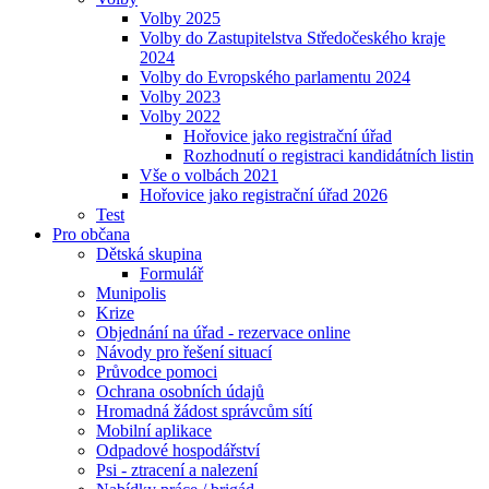
Volby 2025
Volby do Zastupitelstva Středočeského kraje
2024
Volby do Evropského parlamentu 2024
Volby 2023
Volby 2022
Hořovice jako registrační úřad
Rozhodnutí o registraci kandidátních listin
Vše o volbách 2021
Hořovice jako registrační úřad 2026
Test
Pro občana
Dětská skupina
Formulář
Munipolis
Krize
Objednání na úřad - rezervace online
Návody pro řešení situací
Průvodce pomoci
Ochrana osobních údajů
Hromadná žádost správcům sítí
Mobilní aplikace
Odpadové hospodářství
Psi - ztracení a nalezení