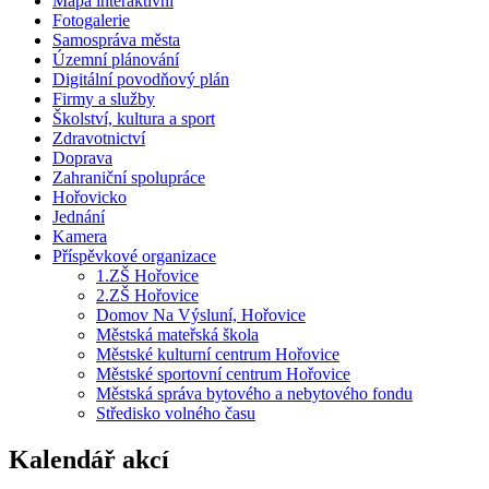
Mapa interaktivní
Fotogalerie
Samospráva města
Územní plánování
Digitální povodňový plán
Firmy a služby
Školství, kultura a sport
Zdravotnictví
Doprava
Zahraniční spolupráce
Hořovicko
Jednání
Kamera
Příspěvkové organizace
1.ZŠ Hořovice
2.ZŠ Hořovice
Domov Na Výsluní, Hořovice
Městská mateřská škola
Městské kulturní centrum Hořovice
Městské sportovní centrum Hořovice
Městská správa bytového a nebytového fondu
Středisko volného času
Kalendář akcí