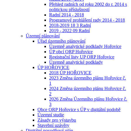
Přehled radních od roku 2002 do r. 2014 s
politickou příslušností
Radní 2014 - 2018
Programové prohlášení rady 2014 - 2018
2018-2019 18 3 Radní
2019 - 2022 09 Radní
Územní plánování
Úřad územního plánování
Územně analytické podklady Hořovice
ÚP obcí ORP Hořovice
Registrační listy UP ORP Hořovice
Územně analytické podklady
ÚP HOŘOVICE
2018 ÚP HOŘOVICE
2023 Změna územního plánu Hořovice č.
1
2024 Změna územního plánu Hořovice č.
2
2026 Změna Územního plánu Hořovice č.
3
Obce ORP Hořovice s ÚP v digitální podobě
Územní studie
Zásady pro výstavbu
Stavební uzávěry
Digitální povodňový plán