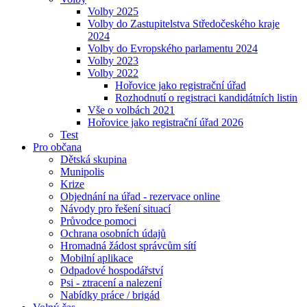
Volby 2025
Volby do Zastupitelstva Středočeského kraje
2024
Volby do Evropského parlamentu 2024
Volby 2023
Volby 2022
Hořovice jako registrační úřad
Rozhodnutí o registraci kandidátních listin
Vše o volbách 2021
Hořovice jako registrační úřad 2026
Test
Pro občana
Dětská skupina
Munipolis
Krize
Objednání na úřad - rezervace online
Návody pro řešení situací
Průvodce pomoci
Ochrana osobních údajů
Hromadná žádost správcům sítí
Mobilní aplikace
Odpadové hospodářství
Psi - ztracení a nalezení
Nabídky práce / brigád