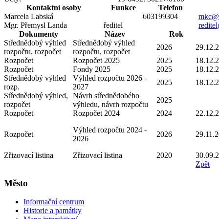
Kontaktní osoby
Funkce
Telefon
Marcela Labská
603199304
mkc@m
Mgr. Přemysl Landa
ředitel
redite
Dokumenty
Název
Rok
Střednědobý výhled
Střednědobý výhled
2026
29.12.
rozpočtu, rozpočet
rozpočtu, rozpočet
Rozpočet
Rozpočet 2025
2025
18.12.
Rozpočet
Fondy 2025
2025
18.12.
Střednědobý výhled
Výhled rozpočtu 2026 -
2025
18.12.
rozp.
2027
Střednědobý výhled,
Návrh střednědobého
2025
rozpočet
výhledu, návrh rozpočtu
Rozpočet
Rozpočet 2024
2024
22.12.
Výhled rozpočtu 2024 -
Rozpočet
2026
29.11.
2026
Zřizovací listina
Zřizovací listina
2020
30.09.
Zpět
Město
Informační centrum
Historie a památky