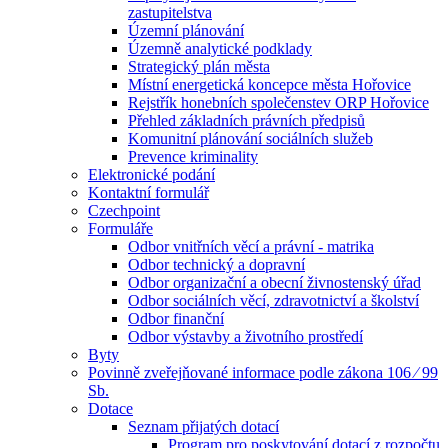
zastupitelstva
Územní plánování
Územně analytické podklady
Strategický plán města
Místní energetická koncepce města Hořovice
Rejstřík honebních společenstev ORP Hořovice
Přehled základních právních předpisů
Komunitní plánování sociálních služeb
Prevence kriminality
Elektronické podání
Kontaktní formulář
Czechpoint
Formuláře
Odbor vnitřních věcí a právní - matrika
Odbor technický a dopravní
Odbor organizační a obecní živnostenský úřad
Odbor sociálních věcí, zdravotnictví a školství
Odbor finanční
Odbor výstavby a životního prostředí
Byty
Povinně zveřejňované informace podle zákona 106 ⁄ 99
Sb.
Dotace
Seznam přijatých dotací
Program pro poskytování dotací z rozpočtu