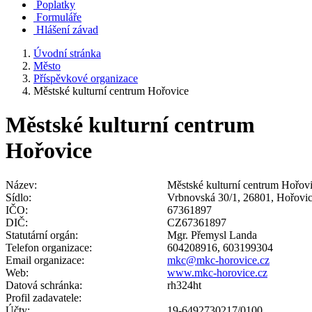
Poplatky
Formuláře
Hlášení závad
Úvodní stránka
Město
Příspěvkové organizace
Městské kulturní centrum Hořovice
Městské kulturní centrum
Hořovice
Název:
Městské kulturní centrum Hořov
Sídlo:
Vrbnovská 30/1, 26801, Hořovi
IČO:
67361897
DIČ:
CZ67361897
Statutární orgán:
Mgr. Přemysl Landa
Telefon organizace:
604208916, 603199304
Email organizace:
mkc@mkc-horovice.cz
Web:
www.mkc-horovice.cz
Datová schránka:
rh324ht
Profil zadavatele:
Účty:
19-6492730217/0100