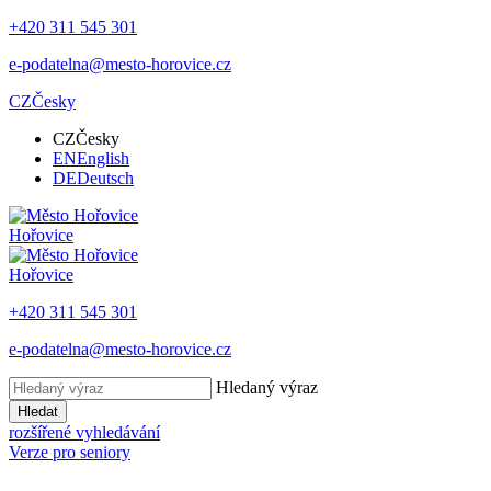
+420 311 545 301
e-podatelna@mesto-horovice.cz
CZ
Česky
CZ
Česky
EN
English
DE
Deutsch
Hořovice
Hořovice
+420 311 545 301
e-podatelna@mesto-horovice.cz
Hledaný výraz
Hledat
rozšířené vyhledávání
Verze pro seniory