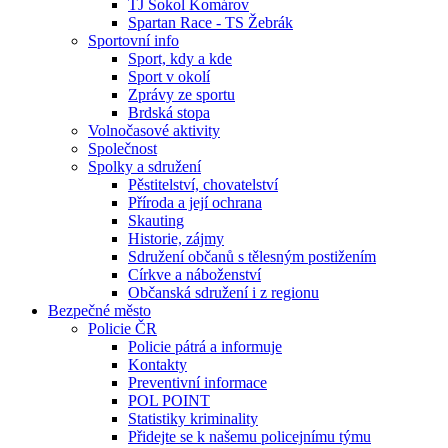
TJ Sokol Komárov
Spartan Race - TS Žebrák
Sportovní info
Sport, kdy a kde
Sport v okolí
Zprávy ze sportu
Brdská stopa
Volnočasové aktivity
Společnost
Spolky a sdružení
Pěstitelství, chovatelství
Příroda a její ochrana
Skauting
Historie, zájmy
Sdružení občanů s tělesným postižením
Církve a náboženství
Občanská sdružení i z regionu
Bezpečné město
Policie ČR
Policie pátrá a informuje
Kontakty
Preventivní informace
POL POINT
Statistiky kriminality
Přidejte se k našemu policejnímu týmu