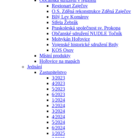
Občanská sdružení v regionu
Regionart Zaječov
O.S. Zděná rekonstrukce Zděná Zaječov
Bílý Lev Komárov
Střela Žebrák
Praskoleská společnost sv. Prokopa
Občanské sdružení NUDLE Točník
Mohykán Hořovice
Vojenské historické sdružení Brdy
KOS Osov
Místní produkty
Hořovice na mapách
Jednání
Zastupitelstvo
3⁄2023
4⁄2023
5⁄2023
6⁄2023
1⁄2024
2⁄2024
3⁄2024
4⁄2024
5⁄2024
6⁄2024
1⁄2025