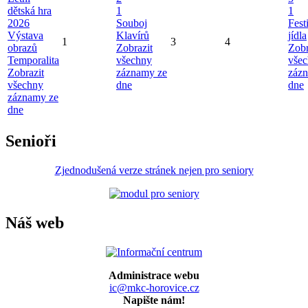
dětská hra
1
1
2026
Souboj
Fest
Výstava
Klavírů
jídla
1
3
4
obrazů
Zobrazit
Zobr
Temporalita
všechny
vše
Zobrazit
záznamy ze
záz
všechny
dne
dne
záznamy ze
dne
Senioři
Zjednodušená verze stránek nejen pro seniory
Náš web
Administrace webu
ic@mkc-horovice.cz
Napište nám!