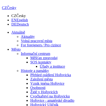
CZ
Česky
CZ
Česky
EN
English
DE
Deutsch
Aktuálně
Aktuality
Volná pracovní místa
For foreigners ⁄ Pro cizince
Město
Informační centrum
Měšťan zpravodaj
SOS kontakty
Úřady a instituce
Historie a památky
Přehled osídlení Hořovicka
Založení města
Vznik jména Hořovice
Osobnosti
Židé v Hořovicích
Cvočkařství na Hořovicku
Hořovice - amatérské divadlo
Hořovický Uličník