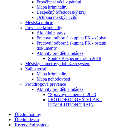
Prověřte si věci v pátrání
Mapa kriminality
Bezpečný Středočeský kraj
Ochrana měkkých cílů
Městská policie
Prevence kriminality
Aktuální zprávy
Pracovní odborná skupina PK - zápisy
Pracovní odborná skupina PK - ostatní
dokumenty
Aktivity pro děti a mládež
Soutěž Bezpečné město 2018
Městský kamerový dohlížecí systém
Zajímavosti
Mapa kriminality
Mapa nehodovosti
Protidrogová prevence
Aktivity pro děti a mládež
"Správným směrem" 2023
PROTIDROGOVÝ VLAK -
REVOLUTION TRAIN
Úřední hodiny
Úřední deska
Rezervační systém