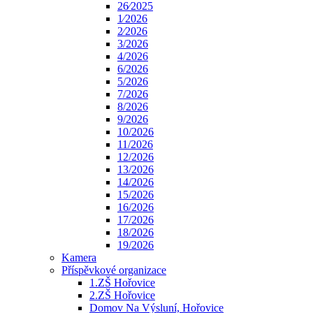
26⁄2025
1⁄2026
2⁄2026
3/2026
4/2026
6/2026
5/2026
7/2026
8/2026
9/2026
10/2026
11/2026
12/2026
13/2026
14/2026
15/2026
16/2026
17/2026
18/2026
19/2026
Kamera
Příspěvkové organizace
1.ZŠ Hořovice
2.ZŠ Hořovice
Domov Na Výsluní, Hořovice