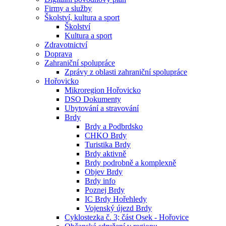
Firmy a služby
Školství, kultura a sport
Školství
Kultura a sport
Zdravotnictví
Doprava
Zahraniční spolupráce
Zprávy z oblasti zahraniční spolupráce
Hořovicko
Mikroregion Hořovicko
DSO Dokumenty
Ubytování a stravování
Brdy
Brdy a Podbrdsko
CHKO Brdy
Turistika Brdy
Brdy aktivně
Brdy podrobně a komplexně
Objev Brdy
Brdy info
Poznej Brdy
IC Brdy Hořehledy
Vojenský újezd Brdy
Cyklostezka č. 3; část Osek - Hořovice