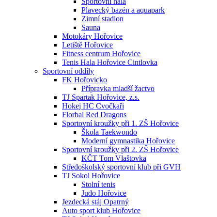
Sportovní hala
Plavecký bazén a aquapark
Zimní stadion
Sauna
Motokáry Hořovice
Letiště Hořovice
Fitness centrum Hořovice
Tenis Hala Hořovice Cintlovka
Sportovní oddíly
FK Hořovicko
Přípravka mladší žactvo
TJ Spartak Hořovice, z.s.
Hokej HC Cvočkaři
Florbal Red Dragons
Sportovní kroužky při 1. ZŠ Hořovice
Škola Taekwondo
Moderní gymnastika Hořovice
Sportovní kroužky při 2. ZŠ Hořovice
KČT Tom Vlaštovka
Středoškolský sportovní klub při GVH
TJ Sokol Hořovice
Stolní tenis
Judo Hořovice
Jezdecká stáj Opatrný
Auto sport klub Hořovice