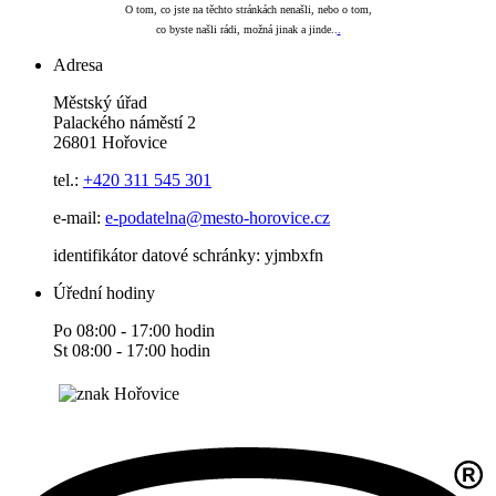
O tom, co jste na těchto stránkách nenašli, nebo o tom,
co byste našli rádi, možná jinak a jinde..
.
Adresa
Městský úřad
Palackého náměstí 2
26801 Hořovice
tel.:
+420
311 545 301
e-mail:
e-podatelna@mesto-horovice.cz
identifikátor datové schránky: yjmbxfn
Úřední hodiny
Po 08:00 - 17:00 hodin
St 08:00 - 17:00 hodin