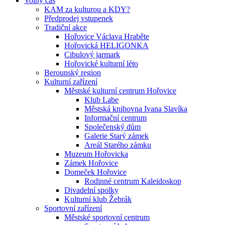
Volný čas
KAM za kulturou a KDY?
Předprodej vstupenek
Tradiční akce
Hořovice Václava Hraběte
Hořovická HELIGONKA
Cibulový jarmark
Hořovické kulturní léto
Berounský region
Kulturní zařízení
Městské kulturní centrum Hořovice
Klub Labe
Městská knihovna Ivana Slavíka
Informační centrum
Společenský dům
Galerie Starý zámek
Areál Starého zámku
Muzeum Hořovicka
Zámek Hořovice
Domeček Hořovice
Rodinné centrum Kaleidoskop
Divadelní spolky
Kulturní klub Žebrák
Sportovní zařízení
Městské sportovní centrum