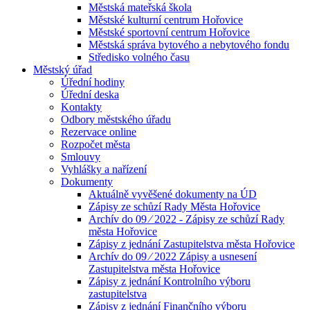
Městská mateřská škola
Městské kulturní centrum Hořovice
Městské sportovní centrum Hořovice
Městská správa bytového a nebytového fondu
Středisko volného času
Městský úřad
Úřední hodiny
Úřední deska
Kontakty
Odbory městského úřadu
Rezervace online
Rozpočet města
Smlouvy
Vyhlášky a nařízení
Dokumenty
Aktuálně vyvěšené dokumenty na ÚD
Zápisy ze schůzí Rady Města Hořovice
Archív do 09 ⁄ 2022 - Zápisy ze schůzí Rady
města Hořovice
Zápisy z jednání Zastupitelstva města Hořovice
Archív do 09 ⁄ 2022 Zápisy a usnesení
Zastupitelstva města Hořovice
Zápisy z jednání Kontrolního výboru
zastupitelstva
Zápisy z jednání Finančního výboru