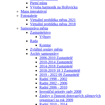
Pietní místa
Výroba harmonik na Hořovicku
Mapa interaktivní
Fotogalerie
Virtuální prohlídka města 2021
Virtuální prohlídka města 2018
Samospráva města
Zastupitelstvo
Výbory
Rada
Komise
Zvláštní orgány města
Archív samosprávy
2006-2010 Zastupitelé
2010-2014 Zastupitelé
2014-2018 Zastupitelé
2018-2019 18 3 Zastupitelé
2019 - 2022 09 Zastupitelé
Radní 1998 - 2002
Radni 2002 - 2006
Radní 2006 - 2010
Investiční priority rady 2008
Zprávy o činnosti dotovaných zájmových
organizací za rok 2009
Radní 2010 - 2014