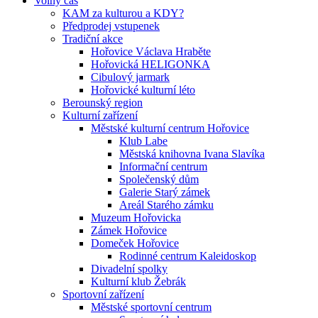
Volný čas
KAM za kulturou a KDY?
Předprodej vstupenek
Tradiční akce
Hořovice Václava Hraběte
Hořovická HELIGONKA
Cibulový jarmark
Hořovické kulturní léto
Berounský region
Kulturní zařízení
Městské kulturní centrum Hořovice
Klub Labe
Městská knihovna Ivana Slavíka
Informační centrum
Společenský dům
Galerie Starý zámek
Areál Starého zámku
Muzeum Hořovicka
Zámek Hořovice
Domeček Hořovice
Rodinné centrum Kaleidoskop
Divadelní spolky
Kulturní klub Žebrák
Sportovní zařízení
Městské sportovní centrum