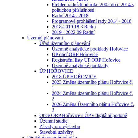
Přehled radních od roku 2002 do r. 2014 s
politickou příslušností
Radní 2014 - 2018
Programové prohlášení rady 2014 - 2018
2018-2019 18 3 Radní
2019 - 2022 09 Radní
Územní plánování
Úřad územního plánování
Územně analytické podklady Hořovice
ÚP obcí ORP Hořovice
Registrační listy UP ORP Hořovice
Územně analytické podklady
ÚP HOŘOVICE
2018 ÚP HOŘOVICE
2023 Změna územního plánu Hořovice č.
1
2024 Změna územního plánu Hořovice č.
2
2026 Změna Územního plánu Hořovice č.
3
Obce ORP Hořovice s ÚP v digitální podobě
Územní studie
Zásady pro výstavbu
Stavební uzávěry
Digitální povodňový plán