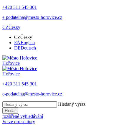
+420 311 545 301
e-podatelna@mesto-horovice.cz
CZ
Česky
CZ
Česky
EN
English
DE
Deutsch
Hořovice
Hořovice
+420 311 545 301
e-podatelna@mesto-horovice.cz
Hledaný výraz
Hledat
rozšířené vyhledávání
Verze pro seniory