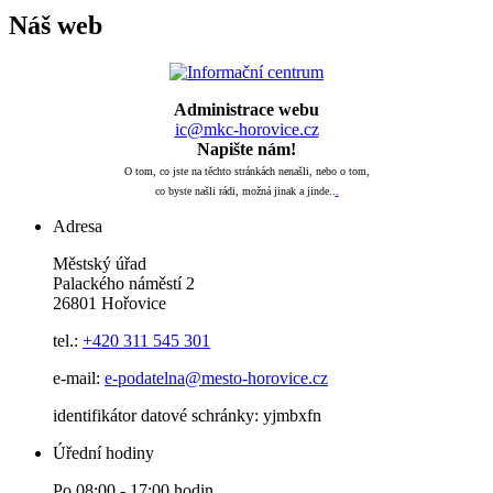
Náš web
Administrace webu
ic@mkc-horovice.cz
Napište nám!
O tom, co jste na těchto stránkách nenašli, nebo o tom,
co byste našli rádi, možná jinak a jinde..
.
Adresa
Městský úřad
Palackého náměstí 2
26801 Hořovice
tel.:
+420
311 545 301
e-mail:
e-podatelna@mesto-horovice.cz
identifikátor datové schránky: yjmbxfn
Úřední hodiny
Po 08:00 - 17:00 hodin