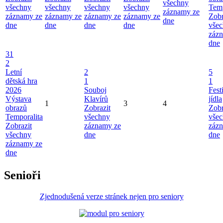
všechny
všechny
všechny
všechny
všechny
Temp
záznamy ze
záznamy ze
záznamy ze
záznamy ze
záznamy ze
Zobr
dne
dne
dne
dne
dne
vše
záz
dne
31
2
Letní
2
5
dětská hra
1
1
2026
Souboj
Fest
Výstava
Klavírů
jídla
1
3
4
obrazů
Zobrazit
Zobr
Temporalita
všechny
vše
Zobrazit
záznamy ze
záz
všechny
dne
dne
záznamy ze
dne
Senioři
Zjednodušená verze stránek nejen pro seniory