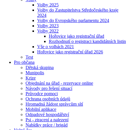
Volby 2025
Volby do Zastupitelstva Středočeského kraje
2024
Volby do Evropského parlamentu 2024
Volby 2023
Volby 2022
Hořovice jako registrační úřad
Rozhodnutí o registraci kandidátních listin
Vše o volbách 2021
Hořovice jako registrační úřad 2026
Test
Pro občana
Dětská skupina
Munipolis
Krize
Objednání na úřad - rezervace online
Návody pro řešení situací
Průvodce pomoci
Ochrana osobních údajů
Hromadná žádost správcům sítí
Mobilní aplikace
Odpadové hospodářství
Psi - ztracení a nalezení
Nabídky práce / brigád