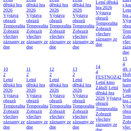
Letní dětská
dětská hra
dětská hra
dětská hra
dětská hra
s ka
hra 2026
2026
2026
2026
2026
Letn
Výstava
Výstava
Výstava
Výstava
Výstava
hra 
obrazů
obrazů
obrazů
obrazů
obrazů
Výs
Temporalita
Temporalita
Temporalita
Temporalita
Temporalita
obra
Zobrazit
Zobrazit
Zobrazit
Zobrazit
Zobrazit
Temp
všechny
všechny
všechny
všechny
všechny
Zobr
záznamy ze
záznamy ze
záznamy ze
záznamy ze
záznamy ze
vše
dne
dne
dne
dne
dne
záz
dne
15
4
14
10
11
12
13
49. 
4
2
2
2
2
Hoř
FESTNOZ42
Letní
Letní
Letní
Letní
heli
Letní kino
dětská hra
dětská hra
dětská hra
dětská hra
har
Záluží
Letní
2026
2026
2026
2026
VolF
dětská hra
Výstava
Výstava
Výstava
Výstava
Letn
2026
Výstava
obrazů
obrazů
obrazů
obrazů
hra 
obrazů
Temporalita
Temporalita
Temporalita
Temporalita
Výs
Temporalita
Zobrazit
Zobrazit
Zobrazit
Zobrazit
obra
Zobrazit
všechny
všechny
všechny
všechny
Temp
všechny
záznamy ze
záznamy ze
záznamy ze
záznamy ze
Zobr
záznamy ze
dne
dne
dne
dne
vše
dne