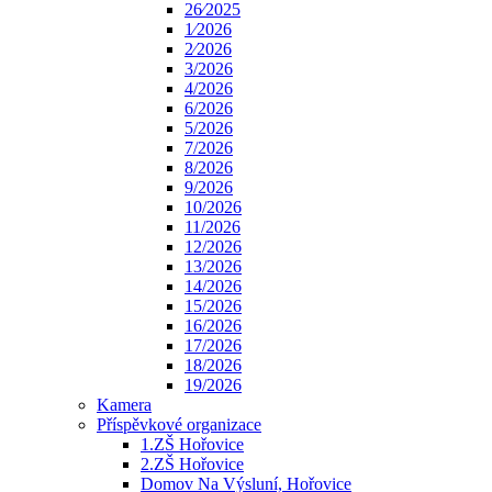
26⁄2025
1⁄2026
2⁄2026
3/2026
4/2026
6/2026
5/2026
7/2026
8/2026
9/2026
10/2026
11/2026
12/2026
13/2026
14/2026
15/2026
16/2026
17/2026
18/2026
19/2026
Kamera
Příspěvkové organizace
1.ZŠ Hořovice
2.ZŠ Hořovice
Domov Na Výsluní, Hořovice