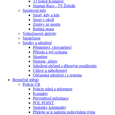
TJ Sokol Komárov
Spartan Race - TS Žebrák
Sportovní info
Sport, kdy a kde
Sport v okolí
Zprávy ze sportu
Brdská stopa
Volnočasové aktivity
Společnost
Spolky a sdružení
Pěstitelství, chovatelství
Příroda a její ochrana
Skauting
Historie, zájmy
Sdružení občanů s tělesným postižením
Církve a náboženství
Občanská sdružení i z regionu
Bezpečné město
Policie ČR
Policie pátrá a informuje
Kontakty
Preventivní informace
POL POINT
Statistiky kriminality
Přidejte se k našemu policejnímu týmu