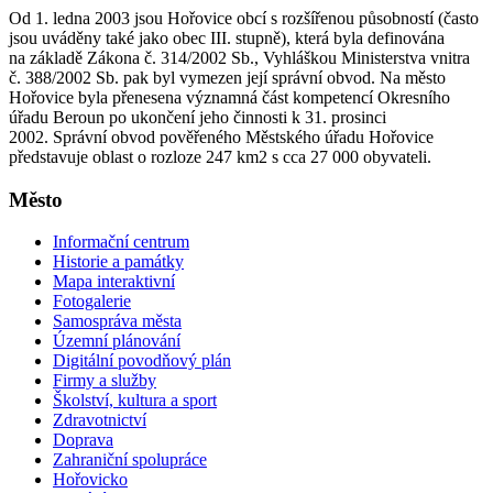
Od 1. ledna 2003 jsou Hořovice obcí s rozšířenou působností (často
jsou uváděny také jako obec III. stupně), která byla definována
na základě Zákona č. 314/2002 Sb., Vyhláškou Ministerstva vnitra
č. 388/2002 Sb. pak byl vymezen její správní obvod. Na město
Hořovice byla přenesena významná část kompetencí Okresního
úřadu Beroun po ukončení jeho činnosti k 31. prosinci
2002. Správní obvod pověřeného Městského úřadu Hořovice
představuje oblast o rozloze 247 km2 s cca 27 000 obyvateli.
Město
Informační centrum
Historie a památky
Mapa interaktivní
Fotogalerie
Samospráva města
Územní plánování
Digitální povodňový plán
Firmy a služby
Školství, kultura a sport
Zdravotnictví
Doprava
Zahraniční spolupráce
Hořovicko