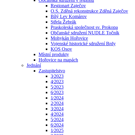
Občanská sdružení v regionu
Regionart Zaječov
O.S. Zděná rekonstrukce Zděná Zaječov
Bílý Lev Komárov
Střela Žebrák
Praskoleská společnost sv. Prokopa
Občanské sdružení NUDLE Točník
Mohykán Hořovice
Vojenské historické sdružení Brdy
KOS Osov
Místní produkty
Hořovice na mapách
Jednání
Zastupitelstvo
3⁄2023
4⁄2023
5⁄2023
6⁄2023
1⁄2024
2⁄2024
3⁄2024
4⁄2024
5⁄2024
6⁄2024
1⁄2025