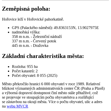
Zeměpisná poloha:
Hořovice leží v Hořovické pahorkatině.
GPS (Palackého náměstí): 49.8363153N, 13.9027975E
nadmořská výška:
358 m n.m. - Železniční nádraží
337 m n.m. - Červený potok
445 m n.m. - Dražovka
Základní charakteristika města:
Rozloha: 955 ha
Počet katastrů: 2
Počet obyvatel: 8 055 (2025)
Město překročilo hranici 6 000 obyvatel v roce 1989. Relativní
blízkost významných administrativních center ČR (Praha a Plzeň)
a výborná dopravní dostupnost činí město stále přitažlivé, což
se projevuje ve stoupajícím počtu obyvatelstva a rozšiřující
se zástavbou na okraji města. Více o počtu obyvatel, ulic a adres
na
webu MVCR