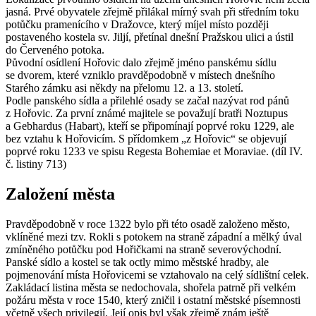
jasná. Prvé obyvatele zřejmě přilákal mírný svah při středním toku
potůčku pramenícího v Dražovce, který míjel místo později
postaveného kostela sv. Jiljí, přetínal dnešní Pražskou ulici a ústil
do Červeného potoka.
Původní osídlení Hořovic dalo zřejmě jméno panskému sídlu
se dvorem, které vzniklo pravděpodobně v místech dnešního
Starého zámku asi někdy na přelomu 12. a 13. století.
Podle panského sídla a přilehlé osady se začal nazývat rod pánů
z Hořovic. Za první známé majitele se považují bratři Noztupus
a Gebhardus (Habart), kteří se připomínají poprvé roku 1229, ale
bez vztahu k Hořovicím. S přídomkem „z Hořovic“ se objevují
poprvé roku 1233 ve spisu Regesta Bohemiae et Moraviae. (díl IV.
č. listiny 713)
Založení města
Pravděpodobně v roce 1322 bylo při této osadě založeno město,
vklíněné mezi tzv. Rokli s potokem na straně západní a mělký úval
zmíněného potůčku pod Hořičkami na straně severovýchodní.
Panské sídlo a kostel se tak octly mimo městské hradby, ale
pojmenování místa Hořovicemi se vztahovalo na celý sídlištní celek.
Zakládací listina města se nedochovala, shořela patrně při velkém
požáru města v roce 1540, který zničil i ostatní městské písemnosti
včetně všech privilegií. Její opis byl však zřejmě znám ještě