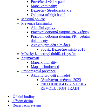
Prověřte si věci v pátrání
Mapa kriminality
Bezpečný Středočeský kraj
Ochrana měkkých cílů
Městská policie
Prevence kriminality
Aktuální zprávy
Pracovní odborná skupina PK - zápisy
Pracovní odborná skupina PK - ostatní
dokumenty
Aktivity pro děti a mládež
Soutěž Bezpečné město 2018
Městský kamerový dohlížecí systém
Zajímavosti
Mapa kriminality
Mapa nehodovosti
Protidrogová prevence
Aktivity pro děti a mládež
"Správným směrem" 2023
PROTIDROGOVÝ VLAK -
REVOLUTION TRAIN
Úřední hodiny
Úřední deska
Rezervační systém