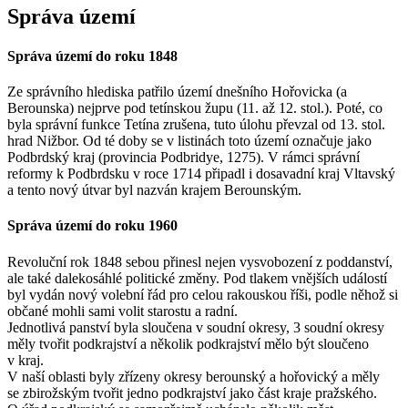
Správa území
Správa území do roku 1848
Ze správního hlediska patřilo území dnešního Hořovicka (a
Berounska) nejprve pod tetínskou župu (11. až 12. stol.). Poté, co
byla správní funkce Tetína zrušena, tuto úlohu převzal od 13. stol.
hrad Nižbor. Od té doby se v listinách toto území označuje jako
Podbrdský kraj (provincia Podbridye, 1275). V rámci správní
reformy k Podbrdsku v roce 1714 připadl i dosavadní kraj Vltavský
a tento nový útvar byl nazván krajem Berounským.
Správa území do roku 1960
Revoluční rok 1848 sebou přinesl nejen vysvobození z poddanství,
ale také dalekosáhlé politické změny. Pod tlakem vnějších událostí
byl vydán nový volební řád pro celou rakouskou říši, podle něhož si
občané mohli sami volit starostu a radní.
Jednotlivá panství byla sloučena v soudní okresy, 3 soudní okresy
měly tvořit podkrajství a několik podkrajství mělo být sloučeno
v kraj.
V naší oblasti byly zřízeny okresy berounský a hořovický a měly
se zbirožským tvořit jedno podkrajství jako část kraje pražského.