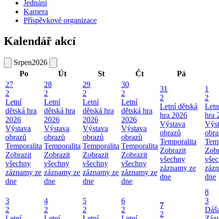
Jednání
Kamera
Příspěvkové organizace
Kalendář akcí
Srpen
2026
Po
Út
St
Čt
Pá
27
28
29
30
31
1
2
2
2
2
2
2
Letní
Letní
Letní
Letní
Letní dětská
Letn
dětská hra
dětská hra
dětská hra
dětská hra
hra 2026
hra 
2026
2026
2026
2026
Výstava
Výs
Výstava
Výstava
Výstava
Výstava
obrazů
obra
obrazů
obrazů
obrazů
obrazů
Temporalita
Temp
Temporalita
Temporalita
Temporalita
Temporalita
Zobrazit
Zobr
Zobrazit
Zobrazit
Zobrazit
Zobrazit
všechny
vše
všechny
všechny
všechny
všechny
záznamy ze
záz
záznamy ze
záznamy ze
záznamy ze
záznamy ze
dne
dne
dne
dne
dne
dne
8
3
4
5
6
3
7
2
2
2
2
Dáš
2
Letní
Letní
Letní
Letní
Záz