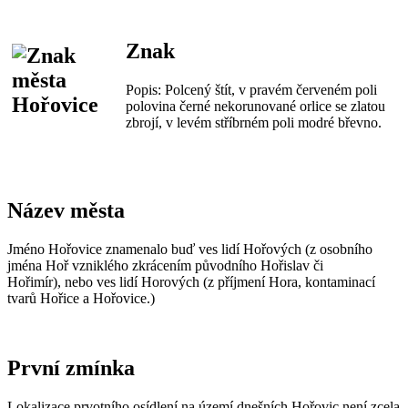
Znak
Popis: Polcený štít, v pravém červeném poli
polovina černé nekorunované orlice se zlatou
zbrojí, v levém stříbrném poli modré břevno.
Název města
Jméno Hořovice znamenalo buď ves lidí Hořových (z osobního
jména Hoř vzniklého zkrácením původního Hořislav či
Hořimír), nebo ves lidí Horových (z příjmení Hora, kontaminací
tvarů Hořice a Hořovice.)
První zmínka
Lokalizace prvotního osídlení na území dnešních Hořovic není zcela