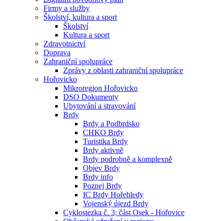
Firmy a služby
Školství, kultura a sport
Školství
Kultura a sport
Zdravotnictví
Doprava
Zahraniční spolupráce
Zprávy z oblasti zahraniční spolupráce
Hořovicko
Mikroregion Hořovicko
DSO Dokumenty
Ubytování a stravování
Brdy
Brdy a Podbrdsko
CHKO Brdy
Turistika Brdy
Brdy aktivně
Brdy podrobně a komplexně
Objev Brdy
Brdy info
Poznej Brdy
IC Brdy Hořehledy
Vojenský újezd Brdy
Cyklostezka č. 3; část Osek - Hořovice