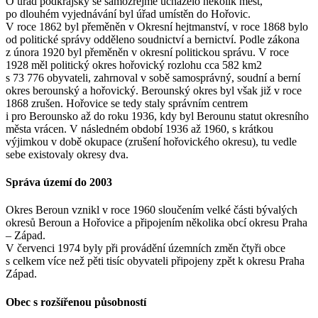
O úřad podkrajský se samozřejmě ucházelo několik měst,
po dlouhém vyjednávání byl úřad umístěn do Hořovic.
V roce 1862 byl přeměněn v Okresní hejtmanství, v roce 1868 bylo
od politické správy odděleno soudnictví a bernictví. Podle zákona
z února 1920 byl přeměněn v okresní politickou správu. V roce
1928 měl politický okres hořovický rozlohu cca 582 km2
s 73 776 obyvateli, zahrnoval v sobě samosprávný, soudní a berní
okres berounský a hořovický. Berounský okres byl však již v roce
1868 zrušen. Hořovice se tedy staly správním centrem
i pro Berounsko až do roku 1936, kdy byl Berounu statut okresního
města vrácen. V následném období 1936 až 1960, s krátkou
výjimkou v době okupace (zrušení hořovického okresu), tu vedle
sebe existovaly okresy dva.
Správa území do 2003
Okres Beroun vznikl v roce 1960 sloučením velké části bývalých
okresů Beroun a Hořovice a připojením několika obcí okresu Praha
– Západ.
V červenci 1974 byly při provádění územních změn čtyři obce
s celkem více než pěti tisíc obyvateli připojeny zpět k okresu Praha
Západ.
Obec s rozšířenou působností