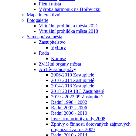
Pietní místa
Výroba harmonik na Hořovicku
Mapa interaktivní
Fotogalerie
Virtuální prohlídka města 2021
Virtuální prohlídka města 2018
Samospráva města
Zastupitelstvo
Výbory
Rada
Komise
Zvláštní orgány města
Archív samosprávy
2006-2010 Zastupitelé
2010-2014 Zastupitelé
2014-2018 Zastupitelé
2018-2019 18 3 Zastupitelé
2019 - 2022 09 Zastupitelé
Radní 1998 - 2002
Radni 2002 - 2006
Radní 2006 - 2010
Investiční priority rady 2008
Zprávy o činnosti dotovaných zájmových
organizací za rok 2009
Radní 2010 - 2014