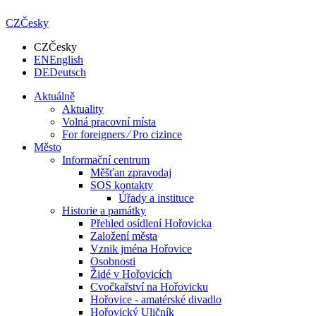
CZ
Česky
CZ
Česky
EN
English
DE
Deutsch
Aktuálně
Aktuality
Volná pracovní místa
For foreigners ⁄ Pro cizince
Město
Informační centrum
Měšťan zpravodaj
SOS kontakty
Úřady a instituce
Historie a památky
Přehled osídlení Hořovicka
Založení města
Vznik jména Hořovice
Osobnosti
Židé v Hořovicích
Cvočkařství na Hořovicku
Hořovice - amatérské divadlo
Hořovický Uličník