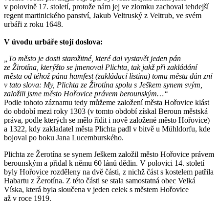
v polovině 17. století, protože nám jej ve zlomku zachoval tehdejší
regent martinického panství, Jakub Veltruský z Veltrub, ve svém
urbáři z roku 1648.
V úvodu urbáře stojí doslova:
„To město je dosti starožitné, které dal vystavět jeden pán
ze Žirotína, kterýžto se jmenoval Plichta, tak jakž při zakládání
města od téhož pána hamfest (zakládací listina) tomu městu dán zní
v tato slova: My, Plichta ze Žirotína spolu s Ješkem synem svým,
založili jsme město Hořovice právem berounským…“
Podle tohoto záznamu tedy můžeme založení města Hořovice klást
do období mezi roky 1303 (v tomto období získal Beroun městská
práva, podle kterých se mělo řídit i nově založené město Hořovice)
a 1322, kdy zakladatel města Plichta padl v bitvě u Mühldorfu, kde
bojoval po boku Jana Lucemburského.
Plichta ze Žerotína se synem Ješkem založil město Hořovice právem
berounským a přidal k němu 60 lánů dědin. V polovici 14. století
byly Hořovice rozděleny na dvě části, z nichž část s kostelem patřila
Habartu z Žerotína. Z této části se stala samostatná obec Velká
Víska, která byla sloučena v jeden celek s městem Hořovice
až v roce 1919.