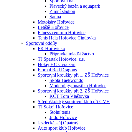
Sportovní hala
Plavecký bazén a aquapark
Zimní stadion
Sauna
Motokáry Hořovice
Letiště Hořovice
Fitness centrum Hořovice
Tenis Hala Hořovice Cintlovka
Sportovní oddíly
FK Hořovicko
Přípravka mladší žactvo
TJ Spartak Hořovice, z.s.
Hokej HC Cvočkaři
Florbal Red Dragons
Sportovní kroužky při 1. ZŠ Hořovice
Škola Taekwondo
Moderní gymnastika Hořovice
Sportovní kroužky při 2. ZŠ Hořovice
KČT Tom Vlaštovka
Středoškolský sportovní klub při GVH
TJ Sokol Hořovice
Stolní tenis
Judo Hořovice
Jezdecká stáj Opatrný
Auto sport klub Hořovice