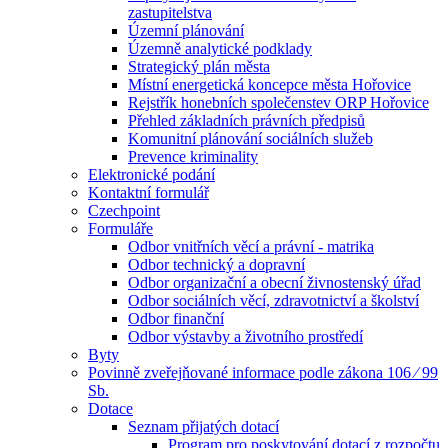
zastupitelstva
Územní plánování
Územně analytické podklady
Strategický plán města
Místní energetická koncepce města Hořovice
Rejstřík honebních společenstev ORP Hořovice
Přehled základních právních předpisů
Komunitní plánování sociálních služeb
Prevence kriminality
Elektronické podání
Kontaktní formulář
Czechpoint
Formuláře
Odbor vnitřních věcí a právní - matrika
Odbor technický a dopravní
Odbor organizační a obecní živnostenský úřad
Odbor sociálních věcí, zdravotnictví a školství
Odbor finanční
Odbor výstavby a životního prostředí
Byty
Povinně zveřejňované informace podle zákona 106 ⁄ 99
Sb.
Dotace
Seznam přijatých dotací
Program pro poskytování dotací z rozpočtu