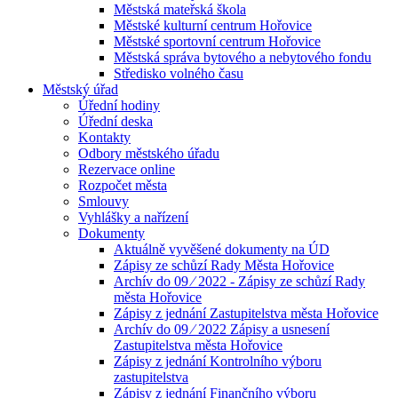
Městská mateřská škola
Městské kulturní centrum Hořovice
Městské sportovní centrum Hořovice
Městská správa bytového a nebytového fondu
Středisko volného času
Městský úřad
Úřední hodiny
Úřední deska
Kontakty
Odbory městského úřadu
Rezervace online
Rozpočet města
Smlouvy
Vyhlášky a nařízení
Dokumenty
Aktuálně vyvěšené dokumenty na ÚD
Zápisy ze schůzí Rady Města Hořovice
Archív do 09 ⁄ 2022 - Zápisy ze schůzí Rady
města Hořovice
Zápisy z jednání Zastupitelstva města Hořovice
Archív do 09 ⁄ 2022 Zápisy a usnesení
Zastupitelstva města Hořovice
Zápisy z jednání Kontrolního výboru
zastupitelstva
Zápisy z jednání Finančního výboru