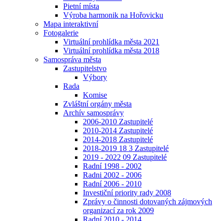
Pietní místa
Výroba harmonik na Hořovicku
Mapa interaktivní
Fotogalerie
Virtuální prohlídka města 2021
Virtuální prohlídka města 2018
Samospráva města
Zastupitelstvo
Výbory
Rada
Komise
Zvláštní orgány města
Archív samosprávy
2006-2010 Zastupitelé
2010-2014 Zastupitelé
2014-2018 Zastupitelé
2018-2019 18 3 Zastupitelé
2019 - 2022 09 Zastupitelé
Radní 1998 - 2002
Radni 2002 - 2006
Radní 2006 - 2010
Investiční priority rady 2008
Zprávy o činnosti dotovaných zájmových
organizací za rok 2009
Radní 2010 - 2014