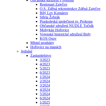
Občanská sdružení v regionu
Regionart Zaječov
O.S. Zděná rekonstrukce Zděná Zaječov
Bílý Lev Komárov
Střela Žebrák
Praskoleská společnost sv. Prokopa
Občanské sdružení NUDLE Točník
Mohykán Hořovice
Vojenské historické sdružení Brdy
KOS Osov
Místní produkty
Hořovice na mapách
Jednání
Zastupitelstvo
3⁄2023
4⁄2023
5⁄2023
6⁄2023
1⁄2024
2⁄2024
3⁄2024
4⁄2024
5⁄2024
6⁄2024
1⁄2025