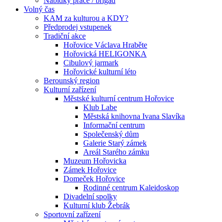
Nabídky práce / brigád
Volný čas
KAM za kulturou a KDY?
Předprodej vstupenek
Tradiční akce
Hořovice Václava Hraběte
Hořovická HELIGONKA
Cibulový jarmark
Hořovické kulturní léto
Berounský region
Kulturní zařízení
Městské kulturní centrum Hořovice
Klub Labe
Městská knihovna Ivana Slavíka
Informační centrum
Společenský dům
Galerie Starý zámek
Areál Starého zámku
Muzeum Hořovicka
Zámek Hořovice
Domeček Hořovice
Rodinné centrum Kaleidoskop
Divadelní spolky
Kulturní klub Žebrák
Sportovní zařízení