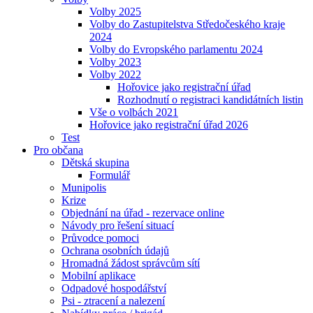
Volby 2025
Volby do Zastupitelstva Středočeského kraje
2024
Volby do Evropského parlamentu 2024
Volby 2023
Volby 2022
Hořovice jako registrační úřad
Rozhodnutí o registraci kandidátních listin
Vše o volbách 2021
Hořovice jako registrační úřad 2026
Test
Pro občana
Dětská skupina
Formulář
Munipolis
Krize
Objednání na úřad - rezervace online
Návody pro řešení situací
Průvodce pomoci
Ochrana osobních údajů
Hromadná žádost správcům sítí
Mobilní aplikace
Odpadové hospodářství
Psi - ztracení a nalezení