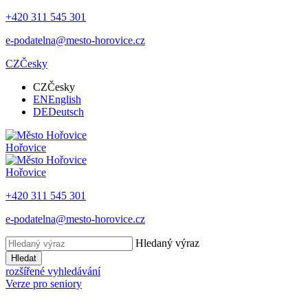
+420 311 545 301
e-podatelna@mesto-horovice.cz
CZ
Česky
CZ
Česky
EN
English
DE
Deutsch
Hořovice
Hořovice
+420 311 545 301
e-podatelna@mesto-horovice.cz
Hledaný výraz
Hledat
rozšířené vyhledávání
Verze pro seniory