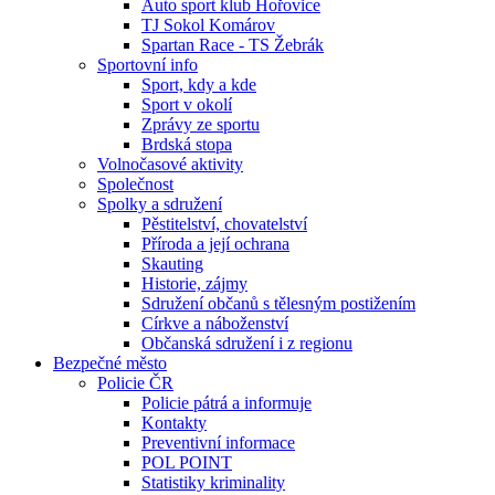
Auto sport klub Hořovice
TJ Sokol Komárov
Spartan Race - TS Žebrák
Sportovní info
Sport, kdy a kde
Sport v okolí
Zprávy ze sportu
Brdská stopa
Volnočasové aktivity
Společnost
Spolky a sdružení
Pěstitelství, chovatelství
Příroda a její ochrana
Skauting
Historie, zájmy
Sdružení občanů s tělesným postižením
Církve a náboženství
Občanská sdružení i z regionu
Bezpečné město
Policie ČR
Policie pátrá a informuje
Kontakty
Preventivní informace
POL POINT
Statistiky kriminality