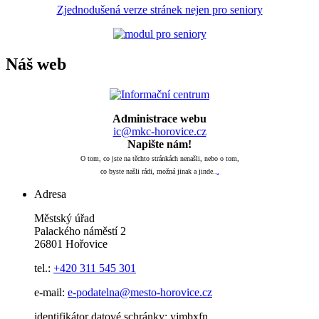
Zjednodušená verze stránek nejen pro seniory
Náš web
Administrace webu
ic@mkc-horovice.cz
Napište nám!
O tom, co jste na těchto stránkách nenašli, nebo o tom,
co byste našli rádi, možná jinak a jinde..
.
Adresa
Městský úřad
Palackého náměstí 2
26801 Hořovice
tel.:
+420
311 545 301
e-mail:
e-podatelna@mesto-horovice.cz
identifikátor datové schránky: yjmbxfn