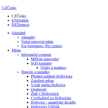
CZ
Česky
CZ
Česky
EN
English
DE
Deutsch
Aktuálně
Aktuality
Volná pracovní místa
For foreigners ⁄ Pro cizince
Město
Informační centrum
Měšťan zpravodaj
SOS kontakty
Úřady a instituce
Historie a památky
Přehled osídlení Hořovicka
Založení města
Vznik jména Hořovice
Osobnosti
Židé v Hořovicích
Cvočkařství na Hořovicku
Hořovice - amatérské divadlo
Hořovický Uličník