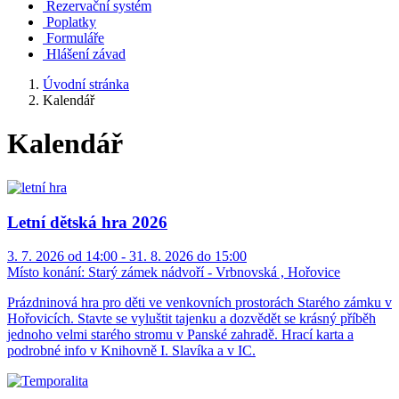
Rezervační systém
Poplatky
Formuláře
Hlášení závad
Úvodní stránka
Kalendář
Kalendář
Letní dětská hra 2026
3. 7. 2026 od 14:00 - 31. 8. 2026 do 15:00
Místo konání:
Starý zámek nádvoří - Vrbnovská , Hořovice
Prázdninová hra pro děti ve venkovních prostorách Starého zámku v
Hořovicích. Stavte se vyluštit tajenku a dozvědět se krásný příběh
jednoho velmi starého stromu v Panské zahradě. Hrací karta a
podrobné info v Knihovně I. Slavíka a v IC.