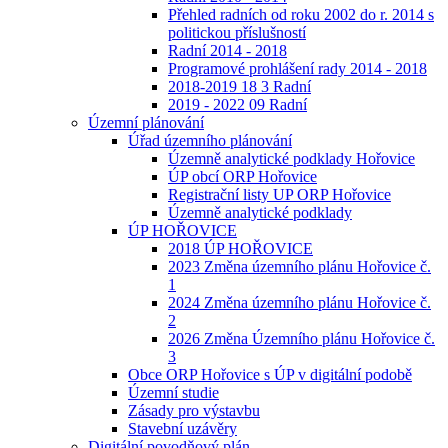
Přehled radních od roku 2002 do r. 2014 s
politickou příslušností
Radní 2014 - 2018
Programové prohlášení rady 2014 - 2018
2018-2019 18 3 Radní
2019 - 2022 09 Radní
Územní plánování
Úřad územního plánování
Územně analytické podklady Hořovice
ÚP obcí ORP Hořovice
Registrační listy UP ORP Hořovice
Územně analytické podklady
ÚP HOŘOVICE
2018 ÚP HOŘOVICE
2023 Změna územního plánu Hořovice č.
1
2024 Změna územního plánu Hořovice č.
2
2026 Změna Územního plánu Hořovice č.
3
Obce ORP Hořovice s ÚP v digitální podobě
Územní studie
Zásady pro výstavbu
Stavební uzávěry
Digitální povodňový plán