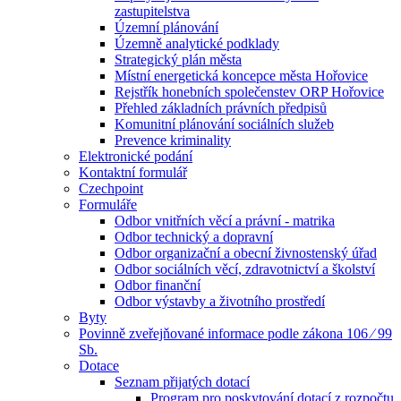
zastupitelstva
Územní plánování
Územně analytické podklady
Strategický plán města
Místní energetická koncepce města Hořovice
Rejstřík honebních společenstev ORP Hořovice
Přehled základních právních předpisů
Komunitní plánování sociálních služeb
Prevence kriminality
Elektronické podání
Kontaktní formulář
Czechpoint
Formuláře
Odbor vnitřních věcí a právní - matrika
Odbor technický a dopravní
Odbor organizační a obecní živnostenský úřad
Odbor sociálních věcí, zdravotnictví a školství
Odbor finanční
Odbor výstavby a životního prostředí
Byty
Povinně zveřejňované informace podle zákona 106 ⁄ 99
Sb.
Dotace
Seznam přijatých dotací
Program pro poskytování dotací z rozpočtu