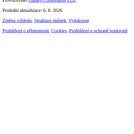
Provozovatel
Galileo Corporation s.r.o.
Poslední aktualizace: 6. 8. 2026
Změna vzhledu
,
Struktura stránek
,
Vytisknout
Prohlášení o přístupnosti
,
Cookies
,
Prohlášení o ochraně soukromí