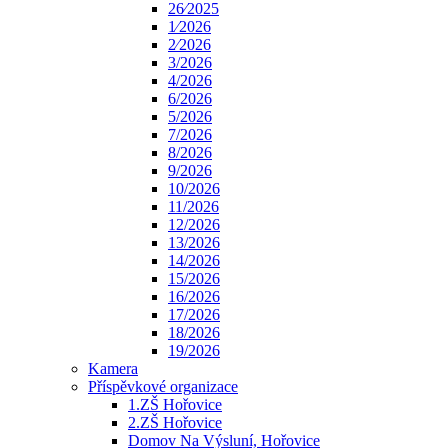
26⁄2025
1⁄2026
2⁄2026
3/2026
4/2026
6/2026
5/2026
7/2026
8/2026
9/2026
10/2026
11/2026
12/2026
13/2026
14/2026
15/2026
16/2026
17/2026
18/2026
19/2026
Kamera
Příspěvkové organizace
1.ZŠ Hořovice
2.ZŠ Hořovice
Domov Na Výsluní, Hořovice