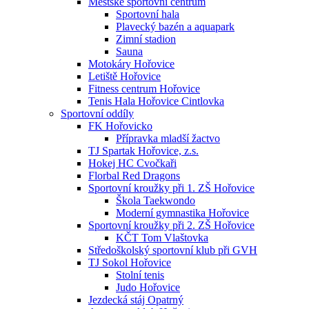
Městské sportovní centrum
Sportovní hala
Plavecký bazén a aquapark
Zimní stadion
Sauna
Motokáry Hořovice
Letiště Hořovice
Fitness centrum Hořovice
Tenis Hala Hořovice Cintlovka
Sportovní oddíly
FK Hořovicko
Přípravka mladší žactvo
TJ Spartak Hořovice, z.s.
Hokej HC Cvočkaři
Florbal Red Dragons
Sportovní kroužky při 1. ZŠ Hořovice
Škola Taekwondo
Moderní gymnastika Hořovice
Sportovní kroužky při 2. ZŠ Hořovice
KČT Tom Vlaštovka
Středoškolský sportovní klub při GVH
TJ Sokol Hořovice
Stolní tenis
Judo Hořovice
Jezdecká stáj Opatrný