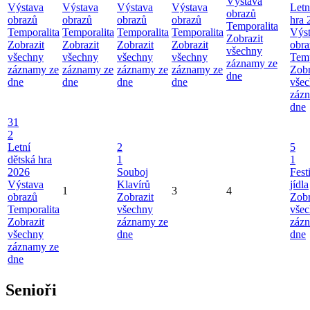
Výstava
Výstava
Výstava
Výstava
Výstava
Letn
obrazů
obrazů
obrazů
obrazů
obrazů
hra 
Temporalita
Temporalita
Temporalita
Temporalita
Temporalita
Výs
Zobrazit
Zobrazit
Zobrazit
Zobrazit
Zobrazit
obra
všechny
všechny
všechny
všechny
všechny
Temp
záznamy ze
záznamy ze
záznamy ze
záznamy ze
záznamy ze
Zobr
dne
dne
dne
dne
dne
vše
záz
dne
31
2
Letní
2
5
dětská hra
1
1
2026
Souboj
Fest
Výstava
Klavírů
jídla
1
3
4
obrazů
Zobrazit
Zobr
Temporalita
všechny
vše
Zobrazit
záznamy ze
záz
všechny
dne
dne
záznamy ze
dne
Senioři