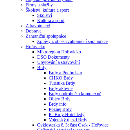
Firmy a služby
Školství, kultura a sport
Školství
Kultura a sport
Zdravotnictví
Doprava
Zahraniční spolupráce
Zprávy z oblasti zahraniční spolupráce
Hořovicko
Mikroregion Hořovicko
DSO Dokumenty
Ubytování a stravování
Brdy
Brdy a Podbrdsko
CHKO Brdy
Turistika Brdy
Brdy aktivně
Brdy podrobně a komplexně
Objev Brdy
Brdy info
Poznej Brdy
IC Brdy Hořehledy
Vojenský újezd Brdy
Cyklostezka č. 3; část Osek - Hořovice