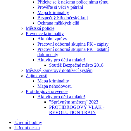
Přidejte se k našemu policejnímu týmu
Prověřte si věci v pátrání
Mapa kriminality
Bezpečný Středočeský kraj
Ochrana měkkých cílů
Městská policie
Prevence kriminality
Aktuální zprávy
Pracovní odborná skupina PK - zápisy
Pracovní odborná skupina PK - ostatní
dokumenty
Aktivity pro děti a mládež
Soutěž Bezpečné město 2018
Městský kamerový dohlížecí systém
Zajímavosti
Mapa kriminality
Mapa nehodovosti
Protidrogová prevence
Aktivity pro děti a mládež
"Správným směrem" 2023
PROTIDROGOVÝ VLAK -
REVOLUTION TRAIN
Úřední hodiny
Úřední deska