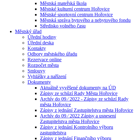
Městská mateřská škola
Městské kulturní centrum Hořovice
Městské sportovní centrum Hořovice
Městská správa bytového a nebytového fondu
Středisko volného času
Městský úřad
Úřední hodiny
Úřední deska
Kontakty
Odbory městského úřadu
Rezervace online
Rozpočet města
Smlouvy
Vyhlášky a nařízení
Dokumenty
Aktuálně vyvěšené dokumenty na ÚD
Zápisy ze schůzí Rady Města Hořovice
Archív do 09 ⁄ 2022 - Zápisy ze schůzí Rady
města Hořovice
Zápisy z jednání Zastupitelstva města Hořovice
Archív do 09 ⁄ 2022 Zápisy a usnesení
Zastupitelstva města Hořovice
Zápisy z jednání Kontrolního výboru
zastupitelstva
Zápisy z jednání Finančního výboru