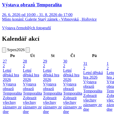
Výstava obrazů Temporalita
26. 6. 2026 od 10:00 - 31. 8. 2026 do 17:00
Místo konání:
Galerie Starý zámek - Vrbnovská , Hořovice
Výstava černobílých fotografií
Kalendář akcí
Srpen
2026
Po
Út
St
Čt
Pá
27
28
29
30
31
1
2
2
2
2
2
2
Letní
Letní
Letní
Letní
Letní dětská
Letn
dětská hra
dětská hra
dětská hra
dětská hra
hra 2026
hra 
2026
2026
2026
2026
Výstava
Výs
Výstava
Výstava
Výstava
Výstava
obrazů
obra
obrazů
obrazů
obrazů
obrazů
Temporalita
Temp
Temporalita
Temporalita
Temporalita
Temporalita
Zobrazit
Zobr
Zobrazit
Zobrazit
Zobrazit
Zobrazit
všechny
vše
všechny
všechny
všechny
všechny
záznamy ze
záz
záznamy ze
záznamy ze
záznamy ze
záznamy ze
dne
dne
dne
dne
dne
dne