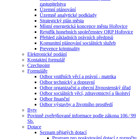
zastupitelstva
Územní plánování
Územně analytické podklady
Strategický plán města
Místní energetická koncepce města Hořovice
Rejstřík honebních společenstev ORP Hořovice
Přehled základních právních předpisů
Komunitní plánování sociálních služeb
Prevence kriminality
Elektronické podání
Kontaktní formulář
Czechpoint
Formuláře
Odbor vnitřních věcí a právní - matrika
Odbor technický a dopravní
Odbor organizační a obecní živnostenský úřad
Odbor sociálních věcí, zdravotnictví a školství
Odbor finanční
Odbor výstavby a životního prostředí
Byty
Povinně zveřejňované informace podle zákona 106 ⁄ 99
Sb.
Dotace
Seznam přijatých dotací
Program pro poskytování dotací z rozpočtu