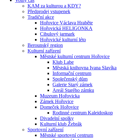
Volný čas
KAM za kulturou a KDY?
Předprodej vstupenek
Tradiční akce
Hořovice Václava Hraběte
Hořovická HELIGONKA
Cibulový jarmark
Hořovické kulturní léto
Berounský region
Kulturní zařízení
Městské kulturní centrum Hořovice
Klub Labe
Městská knihovna Ivana Slavíka
Informační centrum
Společenský dům
Galerie Starý zámek
Areál Starého zámku
Muzeum Hořovicka
Zámek Hořovice
Domeček Hořovice
Rodinné centrum Kaleidoskop
Divadelní spolky
Kulturní klub Žebrák
Sportovní zařízení
Městské sportovní centrum