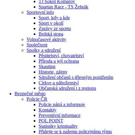
TJ Sokol Komárov
Spartan Race - TS Žebrák
Sportovní info
Sport, kdy a kde
Sport v okolí
Zprávy ze sportu
Brdská stopa
Volnočasové aktivity
Společnost
Spolky a sdružení
Pěstitelství, chovatelství
Příroda a její ochrana
Skauting
Historie, zájmy
Sdružení občanů s tělesným postižením
Církve a náboženství
Občanská sdružení i z regionu
Bezpečné město
Policie ČR
Policie pátrá a informuje
Kontakty
Preventivní informace
POL POINT
Statistiky kriminality
Přidejte se k našemu policejnímu týmu