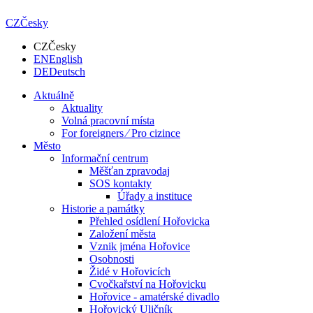
CZ
Česky
CZ
Česky
EN
English
DE
Deutsch
Aktuálně
Aktuality
Volná pracovní místa
For foreigners ⁄ Pro cizince
Město
Informační centrum
Měšťan zpravodaj
SOS kontakty
Úřady a instituce
Historie a památky
Přehled osídlení Hořovicka
Založení města
Vznik jména Hořovice
Osobnosti
Židé v Hořovicích
Cvočkařství na Hořovicku
Hořovice - amatérské divadlo
Hořovický Uličník