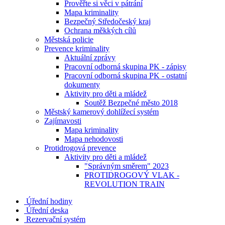
Prověřte si věci v pátrání
Mapa kriminality
Bezpečný Středočeský kraj
Ochrana měkkých cílů
Městská policie
Prevence kriminality
Aktuální zprávy
Pracovní odborná skupina PK - zápisy
Pracovní odborná skupina PK - ostatní
dokumenty
Aktivity pro děti a mládež
Soutěž Bezpečné město 2018
Městský kamerový dohlížecí systém
Zajímavosti
Mapa kriminality
Mapa nehodovosti
Protidrogová prevence
Aktivity pro děti a mládež
"Správným směrem" 2023
PROTIDROGOVÝ VLAK -
REVOLUTION TRAIN
Úřední hodiny
Úřední deska
Rezervační systém