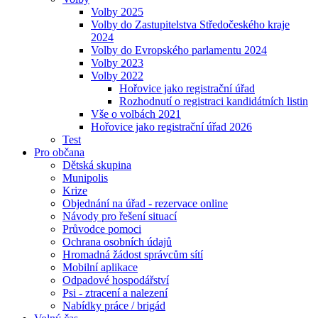
Volby 2025
Volby do Zastupitelstva Středočeského kraje
2024
Volby do Evropského parlamentu 2024
Volby 2023
Volby 2022
Hořovice jako registrační úřad
Rozhodnutí o registraci kandidátních listin
Vše o volbách 2021
Hořovice jako registrační úřad 2026
Test
Pro občana
Dětská skupina
Munipolis
Krize
Objednání na úřad - rezervace online
Návody pro řešení situací
Průvodce pomoci
Ochrana osobních údajů
Hromadná žádost správcům sítí
Mobilní aplikace
Odpadové hospodářství
Psi - ztracení a nalezení
Nabídky práce / brigád