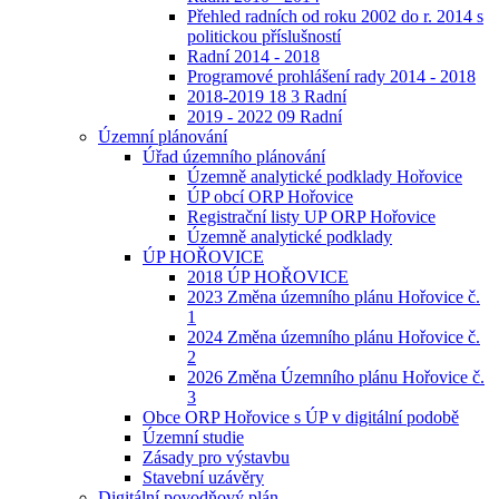
Přehled radních od roku 2002 do r. 2014 s
politickou příslušností
Radní 2014 - 2018
Programové prohlášení rady 2014 - 2018
2018-2019 18 3 Radní
2019 - 2022 09 Radní
Územní plánování
Úřad územního plánování
Územně analytické podklady Hořovice
ÚP obcí ORP Hořovice
Registrační listy UP ORP Hořovice
Územně analytické podklady
ÚP HOŘOVICE
2018 ÚP HOŘOVICE
2023 Změna územního plánu Hořovice č.
1
2024 Změna územního plánu Hořovice č.
2
2026 Změna Územního plánu Hořovice č.
3
Obce ORP Hořovice s ÚP v digitální podobě
Územní studie
Zásady pro výstavbu
Stavební uzávěry
Digitální povodňový plán