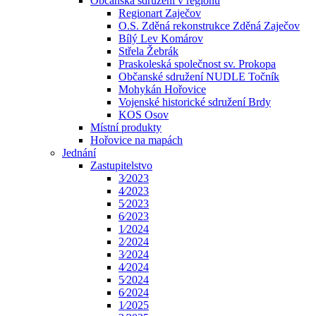
Občanská sdružení v regionu
Regionart Zaječov
O.S. Zděná rekonstrukce Zděná Zaječov
Bílý Lev Komárov
Střela Žebrák
Praskoleská společnost sv. Prokopa
Občanské sdružení NUDLE Točník
Mohykán Hořovice
Vojenské historické sdružení Brdy
KOS Osov
Místní produkty
Hořovice na mapách
Jednání
Zastupitelstvo
3⁄2023
4⁄2023
5⁄2023
6⁄2023
1⁄2024
2⁄2024
3⁄2024
4⁄2024
5⁄2024
6⁄2024
1⁄2025