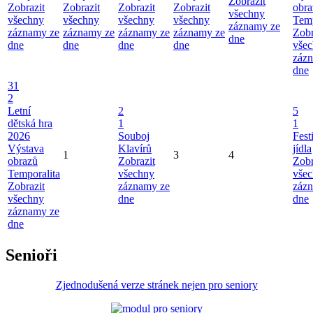
Zobrazit
Zobrazit
Zobrazit
Zobrazit
Zobrazit
obra
všechny
všechny
všechny
všechny
všechny
Temp
záznamy ze
záznamy ze
záznamy ze
záznamy ze
záznamy ze
Zobr
dne
dne
dne
dne
dne
vše
záz
dne
31
2
Letní
2
5
dětská hra
1
1
2026
Souboj
Fest
Výstava
Klavírů
jídla
1
3
4
obrazů
Zobrazit
Zobr
Temporalita
všechny
vše
Zobrazit
záznamy ze
záz
všechny
dne
dne
záznamy ze
dne
Senioři
Zjednodušená verze stránek nejen pro seniory