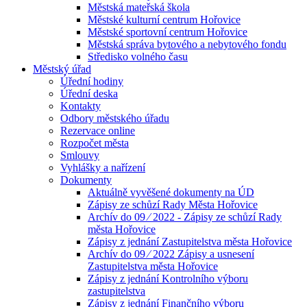
Městská mateřská škola
Městské kulturní centrum Hořovice
Městské sportovní centrum Hořovice
Městská správa bytového a nebytového fondu
Středisko volného času
Městský úřad
Úřední hodiny
Úřední deska
Kontakty
Odbory městského úřadu
Rezervace online
Rozpočet města
Smlouvy
Vyhlášky a nařízení
Dokumenty
Aktuálně vyvěšené dokumenty na ÚD
Zápisy ze schůzí Rady Města Hořovice
Archív do 09 ⁄ 2022 - Zápisy ze schůzí Rady
města Hořovice
Zápisy z jednání Zastupitelstva města Hořovice
Archív do 09 ⁄ 2022 Zápisy a usnesení
Zastupitelstva města Hořovice
Zápisy z jednání Kontrolního výboru
zastupitelstva
Zápisy z jednání Finančního výboru