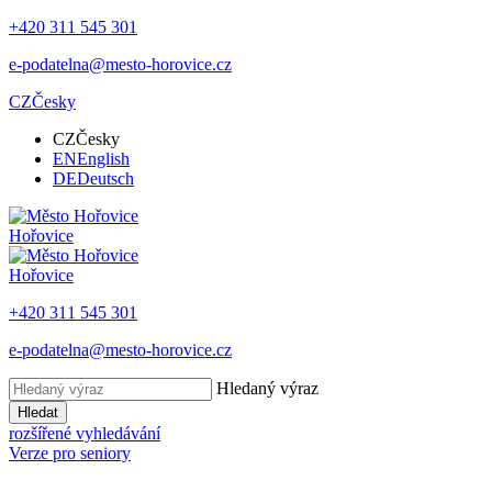
+420 311 545 301
e-podatelna@mesto-horovice.cz
CZ
Česky
CZ
Česky
EN
English
DE
Deutsch
Hořovice
Hořovice
+420 311 545 301
e-podatelna@mesto-horovice.cz
Hledaný výraz
Hledat
rozšířené vyhledávání
Verze pro seniory