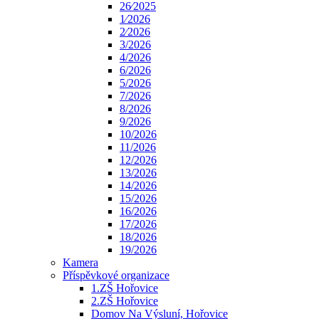
26⁄2025
1⁄2026
2⁄2026
3/2026
4/2026
6/2026
5/2026
7/2026
8/2026
9/2026
10/2026
11/2026
12/2026
13/2026
14/2026
15/2026
16/2026
17/2026
18/2026
19/2026
Kamera
Příspěvkové organizace
1.ZŠ Hořovice
2.ZŠ Hořovice
Domov Na Výsluní, Hořovice