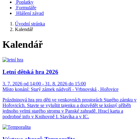
Poplatky
Formuláře
Hlášení závad
Úvodní stránka
Kalendář
Kalendář
Letní dětská hra 2026
3. 7. 2026 od 14:00 - 31. 8. 2026 do 15:00
Místo konání:
Starý zámek nádvoří - Vrbnovská , Hořovice
Prázdninová hra pro děti ve venkovních prostorách Starého zámku v
Hořovicích. Stavte se vyluštit tajenku a dozvědět se krásný příběh
jednoho velmi starého stromu v Panské zahradě. Hrací karta a
podrobné info v Knihovně I. Slavíka a v IC.