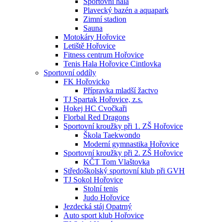
Sportovní hala
Plavecký bazén a aquapark
Zimní stadion
Sauna
Motokáry Hořovice
Letiště Hořovice
Fitness centrum Hořovice
Tenis Hala Hořovice Cintlovka
Sportovní oddíly
FK Hořovicko
Přípravka mladší žactvo
TJ Spartak Hořovice, z.s.
Hokej HC Cvočkaři
Florbal Red Dragons
Sportovní kroužky při 1. ZŠ Hořovice
Škola Taekwondo
Moderní gymnastika Hořovice
Sportovní kroužky při 2. ZŠ Hořovice
KČT Tom Vlaštovka
Středoškolský sportovní klub při GVH
TJ Sokol Hořovice
Stolní tenis
Judo Hořovice
Jezdecká stáj Opatrný
Auto sport klub Hořovice