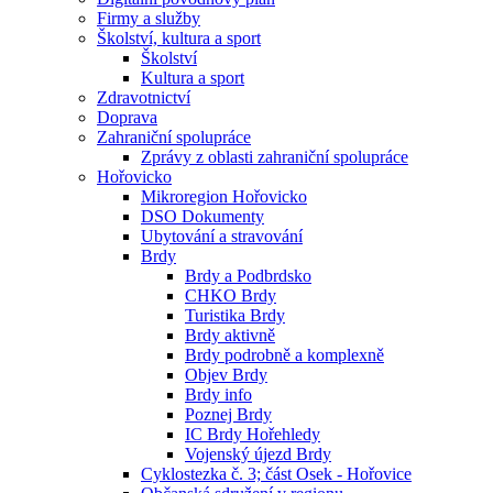
Firmy a služby
Školství, kultura a sport
Školství
Kultura a sport
Zdravotnictví
Doprava
Zahraniční spolupráce
Zprávy z oblasti zahraniční spolupráce
Hořovicko
Mikroregion Hořovicko
DSO Dokumenty
Ubytování a stravování
Brdy
Brdy a Podbrdsko
CHKO Brdy
Turistika Brdy
Brdy aktivně
Brdy podrobně a komplexně
Objev Brdy
Brdy info
Poznej Brdy
IC Brdy Hořehledy
Vojenský újezd Brdy
Cyklostezka č. 3; část Osek - Hořovice