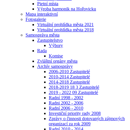
Pietní místa
Výroba harmonik na Hořovicku
Mapa interaktivní
Fotogalerie
Virtuální prohlídka města 2021
Virtuální prohlídka města 2018
Samospráva města
Zastupitelstvo
Výbory
Rada
Komise
Zvláštní orgány města
Archív samosprávy
2006-2010 Zastupitelé
2010-2014 Zastupitelé
2014-2018 Zastupitelé
2018-2019 18 3 Zastupitelé
2019 - 2022 09 Zastupitelé
Radní 1998 - 2002
Radni 2002 - 2006
Radní 2006 - 2010
Investiční priority rady 2008
Zprávy o činnosti dotovaných zájmových
organizací za rok 2009
Radní 2010 - 2014