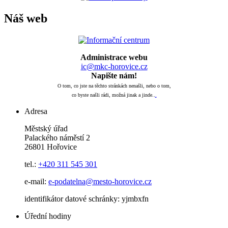
Náš web
Administrace webu
ic@mkc-horovice.cz
Napište nám!
O tom, co jste na těchto stránkách nenašli, nebo o tom,
co byste našli rádi, možná jinak a jinde..
.
Adresa
Městský úřad
Palackého náměstí 2
26801 Hořovice
tel.:
+420
311 545 301
e-mail:
e-podatelna@mesto-horovice.cz
identifikátor datové schránky: yjmbxfn
Úřední hodiny