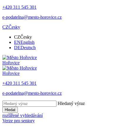
+420 311 545 301
e-podatelna@mesto-horovice.cz
CZ
Česky
CZ
Česky
EN
English
DE
Deutsch
Hořovice
Hořovice
+420 311 545 301
e-podatelna@mesto-horovice.cz
Hledaný výraz
Hledat
rozšířené vyhledávání
Verze pro seniory