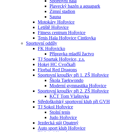
Sportovní hala
Plavecký bazén a aquapark
Zimní stadion
Sauna
Motokáry Hořovice
Letiště Hořovice
Fitness centrum Hořovice
Tenis Hala Hořovice Cintlovka
Sportovní oddíly
FK Hořovicko
Přípravka mladší žactvo
TJ Spartak Hořovice, z.s.
Hokej HC Cvočkaři
Florbal Red Dragons
Sportovní kroužky při 1. ZŠ Hořovice
Škola Taekwondo
Moderní gymnastika Hořovice
Sportovní kroužky při 2. ZŠ Hořovice
KČT Tom Vlaštovka
Středoškolský sportovní klub při GVH
TJ Sokol Hořovice
Stolní tenis
Judo Hořovice
Jezdecká stáj Opatrný
Auto sport klub Hořovice