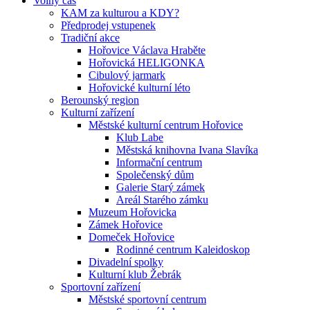
Volný čas
KAM za kulturou a KDY?
Předprodej vstupenek
Tradiční akce
Hořovice Václava Hraběte
Hořovická HELIGONKA
Cibulový jarmark
Hořovické kulturní léto
Berounský region
Kulturní zařízení
Městské kulturní centrum Hořovice
Klub Labe
Městská knihovna Ivana Slavíka
Informační centrum
Společenský dům
Galerie Starý zámek
Areál Starého zámku
Muzeum Hořovicka
Zámek Hořovice
Domeček Hořovice
Rodinné centrum Kaleidoskop
Divadelní spolky
Kulturní klub Žebrák
Sportovní zařízení
Městské sportovní centrum