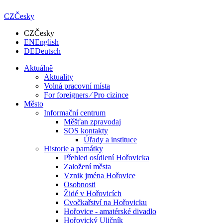
CZ
Česky
CZ
Česky
EN
English
DE
Deutsch
Aktuálně
Aktuality
Volná pracovní místa
For foreigners ⁄ Pro cizince
Město
Informační centrum
Měšťan zpravodaj
SOS kontakty
Úřady a instituce
Historie a památky
Přehled osídlení Hořovicka
Založení města
Vznik jména Hořovice
Osobnosti
Židé v Hořovicích
Cvočkařství na Hořovicku
Hořovice - amatérské divadlo
Hořovický Uličník