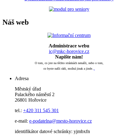
Náš web
Administrace webu
ic@mkc-horovice.cz
Napište nám!
O tom, co jste na těchto stránkách nenašli, nebo o tom,
co byste našli rádi, možná jinak a jinde..
.
Adresa
Městský úřad
Palackého náměstí 2
26801 Hořovice
tel.:
+420
311 545 301
e-mail:
e-podatelna@mesto-horovice.cz
identifikátor datové schránky: yjmbxfn