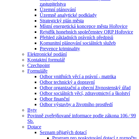
zastupitelstva
Územní plánování
Územně analytické podklady
Strategický plán města
Místní energetická koncepce města Hořovice
Rejstřík honebních společenstev ORP Hořovice
Přehled základních právních předpisů
Komunitní plánování sociálních služeb
Prevence kriminality
Elektronické podání
Kontaktní formulář
Czechpoint
Formuláře
Odbor vnitřních věcí a právní - matrika
Odbor technický a dopravní
Odbor organizační a obecní živnostenský úřad
Odbor sociálních věcí, zdravotnictví a školství
Odbor finanční
Odbor výstavby a životního prostředí
Byty
Povinně zveřejňované informace podle zákona 106 ⁄ 99
Sb.
Dotace
Seznam přijatých dotací
Program pro poskytování dotací z rozpočtu