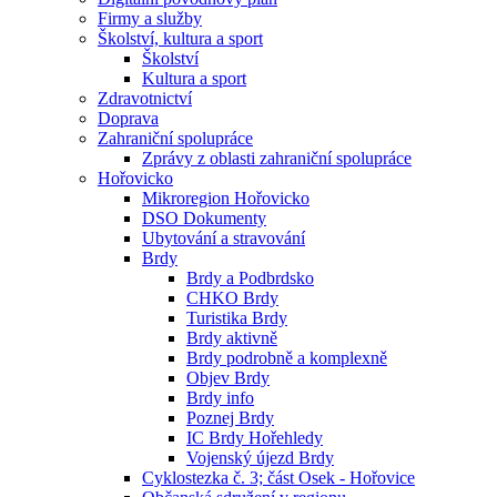
Firmy a služby
Školství, kultura a sport
Školství
Kultura a sport
Zdravotnictví
Doprava
Zahraniční spolupráce
Zprávy z oblasti zahraniční spolupráce
Hořovicko
Mikroregion Hořovicko
DSO Dokumenty
Ubytování a stravování
Brdy
Brdy a Podbrdsko
CHKO Brdy
Turistika Brdy
Brdy aktivně
Brdy podrobně a komplexně
Objev Brdy
Brdy info
Poznej Brdy
IC Brdy Hořehledy
Vojenský újezd Brdy
Cyklostezka č. 3; část Osek - Hořovice