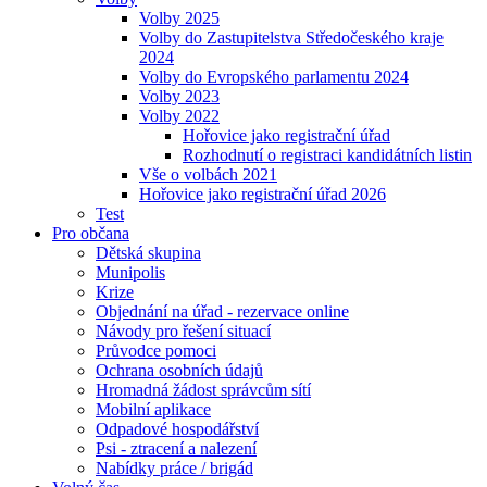
Volby 2025
Volby do Zastupitelstva Středočeského kraje
2024
Volby do Evropského parlamentu 2024
Volby 2023
Volby 2022
Hořovice jako registrační úřad
Rozhodnutí o registraci kandidátních listin
Vše o volbách 2021
Hořovice jako registrační úřad 2026
Test
Pro občana
Dětská skupina
Munipolis
Krize
Objednání na úřad - rezervace online
Návody pro řešení situací
Průvodce pomoci
Ochrana osobních údajů
Hromadná žádost správcům sítí
Mobilní aplikace
Odpadové hospodářství
Psi - ztracení a nalezení
Nabídky práce / brigád