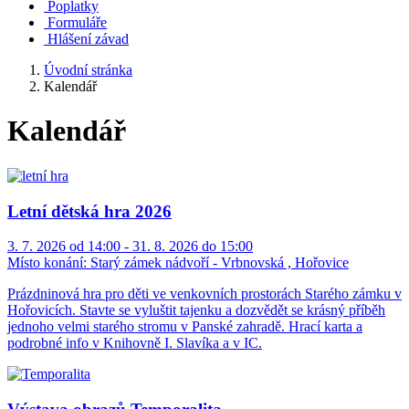
Poplatky
Formuláře
Hlášení závad
Úvodní stránka
Kalendář
Kalendář
Letní dětská hra 2026
3. 7. 2026 od 14:00 - 31. 8. 2026 do 15:00
Místo konání:
Starý zámek nádvoří - Vrbnovská , Hořovice
Prázdninová hra pro děti ve venkovních prostorách Starého zámku v
Hořovicích. Stavte se vyluštit tajenku a dozvědět se krásný příběh
jednoho velmi starého stromu v Panské zahradě. Hrací karta a
podrobné info v Knihovně I. Slavíka a v IC.