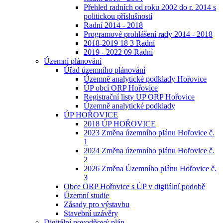
Přehled radních od roku 2002 do r. 2014 s
politickou příslušností
Radní 2014 - 2018
Programové prohlášení rady 2014 - 2018
2018-2019 18 3 Radní
2019 - 2022 09 Radní
Územní plánování
Úřad územního plánování
Územně analytické podklady Hořovice
ÚP obcí ORP Hořovice
Registrační listy UP ORP Hořovice
Územně analytické podklady
ÚP HOŘOVICE
2018 ÚP HOŘOVICE
2023 Změna územního plánu Hořovice č.
1
2024 Změna územního plánu Hořovice č.
2
2026 Změna Územního plánu Hořovice č.
3
Obce ORP Hořovice s ÚP v digitální podobě
Územní studie
Zásady pro výstavbu
Stavební uzávěry
Digitální povodňový plán