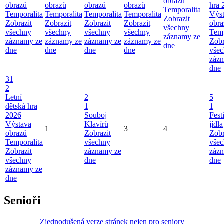
obrazů
obrazů
obrazů
obrazů
obrazů
hra 
Temporalita
Temporalita
Temporalita
Temporalita
Temporalita
Výs
Zobrazit
Zobrazit
Zobrazit
Zobrazit
Zobrazit
obra
všechny
všechny
všechny
všechny
všechny
Temp
záznamy ze
záznamy ze
záznamy ze
záznamy ze
záznamy ze
Zobr
dne
dne
dne
dne
dne
vše
záz
dne
31
2
Letní
2
5
dětská hra
1
1
2026
Souboj
Fest
Výstava
Klavírů
jídla
1
3
4
obrazů
Zobrazit
Zobr
Temporalita
všechny
vše
Zobrazit
záznamy ze
záz
všechny
dne
dne
záznamy ze
dne
Senioři
Zjednodušená verze stránek nejen pro seniory