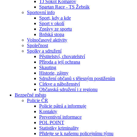
TJ Sokol Komárov
Spartan Race - TS Žebrák
Sportovní info
Sport, kdy a kde
Sport v okolí
Zprávy ze sportu
Brdská stopa
Volnočasové aktivity
Společnost
Spolky a sdružení
Pěstitelství, chovatelství
Příroda a její ochrana
Skauting
Historie, zájmy
Sdružení občanů s tělesným postižením
Církve a náboženství
Občanská sdružení i z regionu
Bezpečné město
Policie ČR
Policie pátrá a informuje
Kontakty
Preventivní informace
POL POINT
Statistiky kriminality
Přidejte se k našemu policejnímu týmu