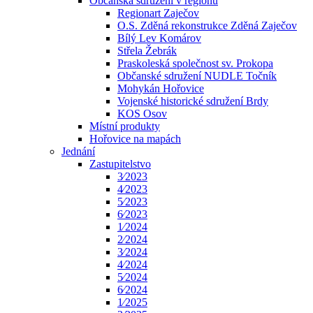
Občanská sdružení v regionu
Regionart Zaječov
O.S. Zděná rekonstrukce Zděná Zaječov
Bílý Lev Komárov
Střela Žebrák
Praskoleská společnost sv. Prokopa
Občanské sdružení NUDLE Točník
Mohykán Hořovice
Vojenské historické sdružení Brdy
KOS Osov
Místní produkty
Hořovice na mapách
Jednání
Zastupitelstvo
3⁄2023
4⁄2023
5⁄2023
6⁄2023
1⁄2024
2⁄2024
3⁄2024
4⁄2024
5⁄2024
6⁄2024
1⁄2025