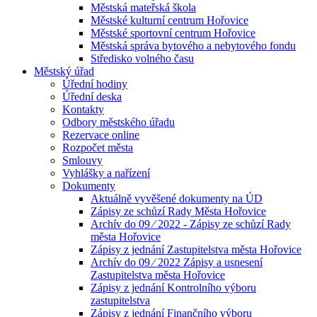
Městská mateřská škola
Městské kulturní centrum Hořovice
Městské sportovní centrum Hořovice
Městská správa bytového a nebytového fondu
Středisko volného času
Městský úřad
Úřední hodiny
Úřední deska
Kontakty
Odbory městského úřadu
Rezervace online
Rozpočet města
Smlouvy
Vyhlášky a nařízení
Dokumenty
Aktuálně vyvěšené dokumenty na ÚD
Zápisy ze schůzí Rady Města Hořovice
Archív do 09 ⁄ 2022 - Zápisy ze schůzí Rady
města Hořovice
Zápisy z jednání Zastupitelstva města Hořovice
Archív do 09 ⁄ 2022 Zápisy a usnesení
Zastupitelstva města Hořovice
Zápisy z jednání Kontrolního výboru
zastupitelstva
Zápisy z jednání Finančního výboru