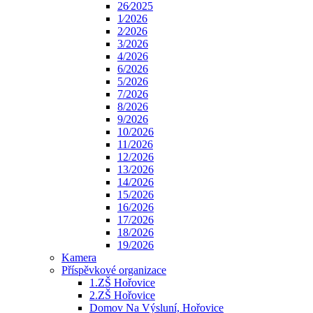
26⁄2025
1⁄2026
2⁄2026
3/2026
4/2026
6/2026
5/2026
7/2026
8/2026
9/2026
10/2026
11/2026
12/2026
13/2026
14/2026
15/2026
16/2026
17/2026
18/2026
19/2026
Kamera
Příspěvkové organizace
1.ZŠ Hořovice
2.ZŠ Hořovice
Domov Na Výsluní, Hořovice