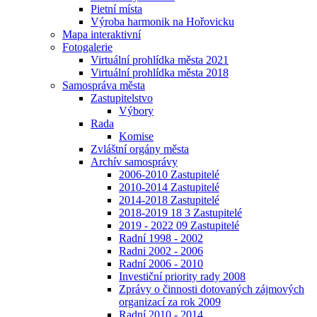
Pietní místa
Výroba harmonik na Hořovicku
Mapa interaktivní
Fotogalerie
Virtuální prohlídka města 2021
Virtuální prohlídka města 2018
Samospráva města
Zastupitelstvo
Výbory
Rada
Komise
Zvláštní orgány města
Archív samosprávy
2006-2010 Zastupitelé
2010-2014 Zastupitelé
2014-2018 Zastupitelé
2018-2019 18 3 Zastupitelé
2019 - 2022 09 Zastupitelé
Radní 1998 - 2002
Radni 2002 - 2006
Radní 2006 - 2010
Investiční priority rady 2008
Zprávy o činnosti dotovaných zájmových
organizací za rok 2009
Radní 2010 - 2014