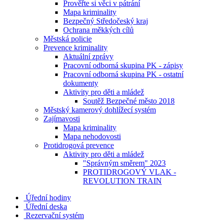
Prověřte si věci v pátrání
Mapa kriminality
Bezpečný Středočeský kraj
Ochrana měkkých cílů
Městská policie
Prevence kriminality
Aktuální zprávy
Pracovní odborná skupina PK - zápisy
Pracovní odborná skupina PK - ostatní
dokumenty
Aktivity pro děti a mládež
Soutěž Bezpečné město 2018
Městský kamerový dohlížecí systém
Zajímavosti
Mapa kriminality
Mapa nehodovosti
Protidrogová prevence
Aktivity pro děti a mládež
"Správným směrem" 2023
PROTIDROGOVÝ VLAK -
REVOLUTION TRAIN
Úřední hodiny
Úřední deska
Rezervační systém