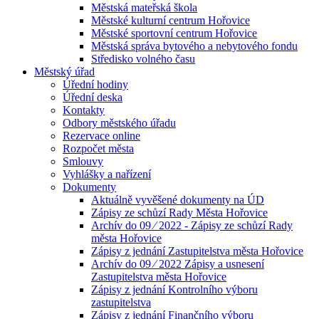
Městská mateřská škola
Městské kulturní centrum Hořovice
Městské sportovní centrum Hořovice
Městská správa bytového a nebytového fondu
Středisko volného času
Městský úřad
Úřední hodiny
Úřední deska
Kontakty
Odbory městského úřadu
Rezervace online
Rozpočet města
Smlouvy
Vyhlášky a nařízení
Dokumenty
Aktuálně vyvěšené dokumenty na ÚD
Zápisy ze schůzí Rady Města Hořovice
Archív do 09 ⁄ 2022 - Zápisy ze schůzí Rady
města Hořovice
Zápisy z jednání Zastupitelstva města Hořovice
Archív do 09 ⁄ 2022 Zápisy a usnesení
Zastupitelstva města Hořovice
Zápisy z jednání Kontrolního výboru
zastupitelstva
Zápisy z jednání Finančního výboru