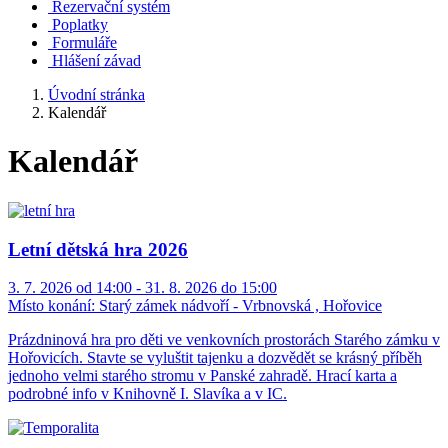
Rezervační systém
Poplatky
Formuláře
Hlášení závad
Úvodní stránka
Kalendář
Kalendář
Letní dětská hra 2026
3. 7. 2026 od 14:00 - 31. 8. 2026 do 15:00
Místo konání:
Starý zámek nádvoří - Vrbnovská , Hořovice
Prázdninová hra pro děti ve venkovních prostorách Starého zámku v
Hořovicích. Stavte se vyluštit tajenku a dozvědět se krásný příběh
jednoho velmi starého stromu v Panské zahradě. Hrací karta a
podrobné info v Knihovně I. Slavíka a v IC.