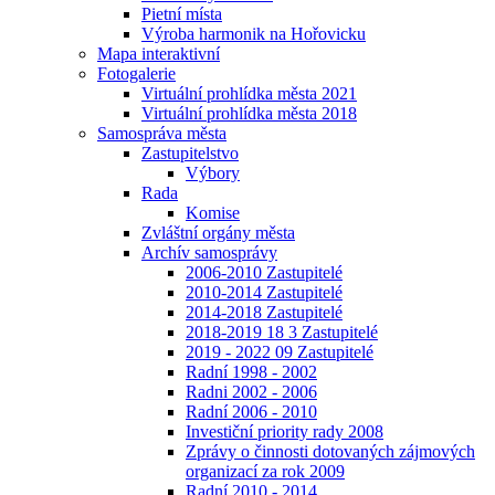
Pietní místa
Výroba harmonik na Hořovicku
Mapa interaktivní
Fotogalerie
Virtuální prohlídka města 2021
Virtuální prohlídka města 2018
Samospráva města
Zastupitelstvo
Výbory
Rada
Komise
Zvláštní orgány města
Archív samosprávy
2006-2010 Zastupitelé
2010-2014 Zastupitelé
2014-2018 Zastupitelé
2018-2019 18 3 Zastupitelé
2019 - 2022 09 Zastupitelé
Radní 1998 - 2002
Radni 2002 - 2006
Radní 2006 - 2010
Investiční priority rady 2008
Zprávy o činnosti dotovaných zájmových
organizací za rok 2009
Radní 2010 - 2014