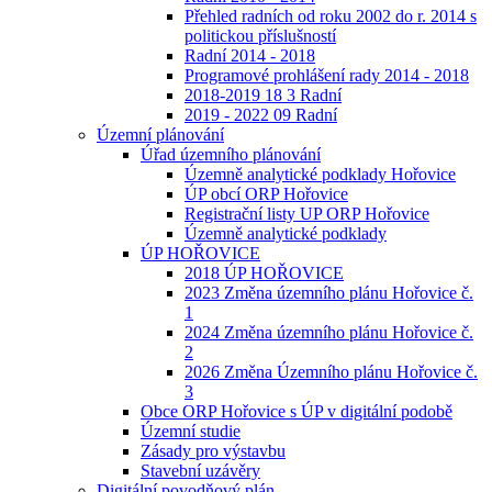
Přehled radních od roku 2002 do r. 2014 s
politickou příslušností
Radní 2014 - 2018
Programové prohlášení rady 2014 - 2018
2018-2019 18 3 Radní
2019 - 2022 09 Radní
Územní plánování
Úřad územního plánování
Územně analytické podklady Hořovice
ÚP obcí ORP Hořovice
Registrační listy UP ORP Hořovice
Územně analytické podklady
ÚP HOŘOVICE
2018 ÚP HOŘOVICE
2023 Změna územního plánu Hořovice č.
1
2024 Změna územního plánu Hořovice č.
2
2026 Změna Územního plánu Hořovice č.
3
Obce ORP Hořovice s ÚP v digitální podobě
Územní studie
Zásady pro výstavbu
Stavební uzávěry
Digitální povodňový plán