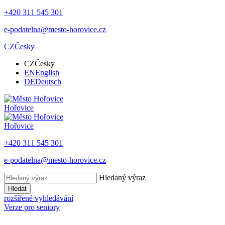
+420 311 545 301
e-podatelna@mesto-horovice.cz
CZ
Česky
CZ
Česky
EN
English
DE
Deutsch
Hořovice
Hořovice
+420 311 545 301
e-podatelna@mesto-horovice.cz
Hledaný výraz
Hledat
rozšířené vyhledávání
Verze pro seniory