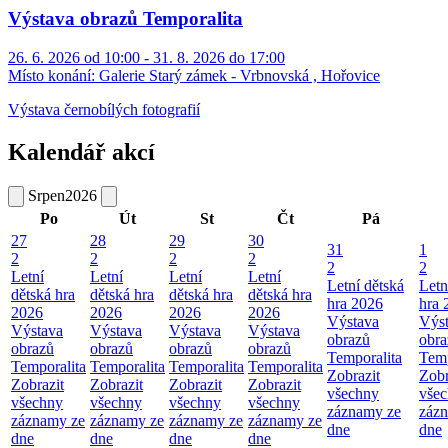
Výstava obrazů Temporalita
26. 6. 2026 od 10:00 - 31. 8. 2026 do 17:00
Místo konání:
Galerie Starý zámek - Vrbnovská , Hořovice
Výstava černobílých fotografií
Kalendář akcí
Srpen
2026
Po
Út
St
Čt
Pá
27
28
29
30
31
1
2
2
2
2
2
2
Letní
Letní
Letní
Letní
Letní dětská
Letn
dětská hra
dětská hra
dětská hra
dětská hra
hra 2026
hra 
2026
2026
2026
2026
Výstava
Výs
Výstava
Výstava
Výstava
Výstava
obrazů
obra
obrazů
obrazů
obrazů
obrazů
Temporalita
Temp
Temporalita
Temporalita
Temporalita
Temporalita
Zobrazit
Zobr
Zobrazit
Zobrazit
Zobrazit
Zobrazit
všechny
vše
všechny
všechny
všechny
všechny
záznamy ze
záz
záznamy ze
záznamy ze
záznamy ze
záznamy ze
dne
dne
dne
dne
dne
dne