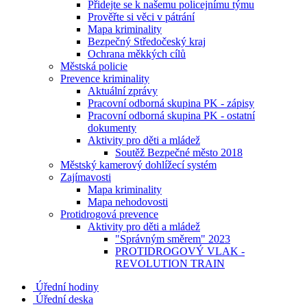
Přidejte se k našemu policejnímu týmu
Prověřte si věci v pátrání
Mapa kriminality
Bezpečný Středočeský kraj
Ochrana měkkých cílů
Městská policie
Prevence kriminality
Aktuální zprávy
Pracovní odborná skupina PK - zápisy
Pracovní odborná skupina PK - ostatní
dokumenty
Aktivity pro děti a mládež
Soutěž Bezpečné město 2018
Městský kamerový dohlížecí systém
Zajímavosti
Mapa kriminality
Mapa nehodovosti
Protidrogová prevence
Aktivity pro děti a mládež
"Správným směrem" 2023
PROTIDROGOVÝ VLAK -
REVOLUTION TRAIN
Úřední hodiny
Úřední deska