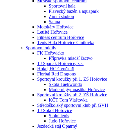
Městské sportovní centrum
Sportovní hala
Plavecký bazén a aquapark
Zimní stadion
Sauna
Motokáry Hořovice
Letiště Hořovice
Fitness centrum Hořovice
Tenis Hala Hořovice Cintlovka
Sportovní oddíly
FK Hořovicko
Přípravka mladší žactvo
TJ Spartak Hořovice, z.s.
Hokej HC Cvočkaři
Florbal Red Dragons
Sportovní kroužky při 1. ZŠ Hořovice
Škola Taekwondo
Moderní gymnastika Hořovice
Sportovní kroužky při 2. ZŠ Hořovice
KČT Tom Vlaštovka
Středoškolský sportovní klub při GVH
TJ Sokol Hořovice
Stolní tenis
Judo Hořovice
Jezdecká stáj Opatrný