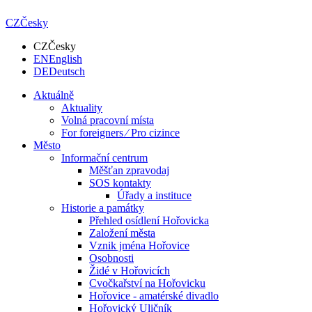
CZ
Česky
CZ
Česky
EN
English
DE
Deutsch
Aktuálně
Aktuality
Volná pracovní místa
For foreigners ⁄ Pro cizince
Město
Informační centrum
Měšťan zpravodaj
SOS kontakty
Úřady a instituce
Historie a památky
Přehled osídlení Hořovicka
Založení města
Vznik jména Hořovice
Osobnosti
Židé v Hořovicích
Cvočkařství na Hořovicku
Hořovice - amatérské divadlo
Hořovický Uličník