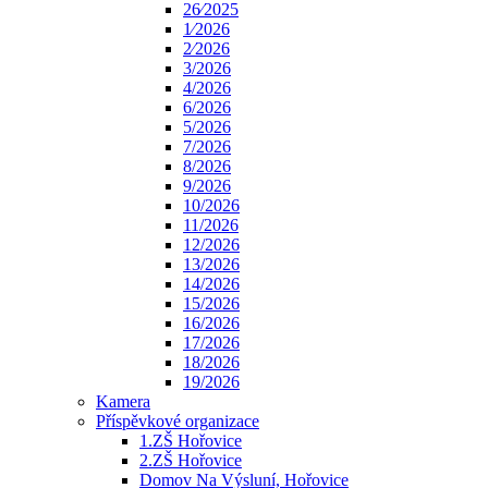
26⁄2025
1⁄2026
2⁄2026
3/2026
4/2026
6/2026
5/2026
7/2026
8/2026
9/2026
10/2026
11/2026
12/2026
13/2026
14/2026
15/2026
16/2026
17/2026
18/2026
19/2026
Kamera
Příspěvkové organizace
1.ZŠ Hořovice
2.ZŠ Hořovice
Domov Na Výsluní, Hořovice