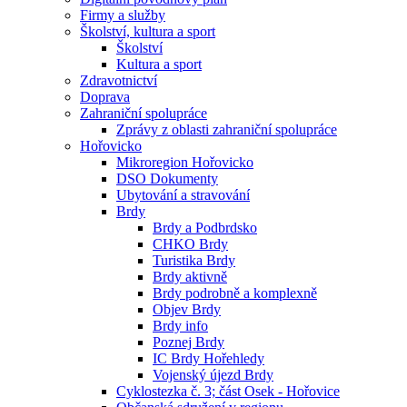
Firmy a služby
Školství, kultura a sport
Školství
Kultura a sport
Zdravotnictví
Doprava
Zahraniční spolupráce
Zprávy z oblasti zahraniční spolupráce
Hořovicko
Mikroregion Hořovicko
DSO Dokumenty
Ubytování a stravování
Brdy
Brdy a Podbrdsko
CHKO Brdy
Turistika Brdy
Brdy aktivně
Brdy podrobně a komplexně
Objev Brdy
Brdy info
Poznej Brdy
IC Brdy Hořehledy
Vojenský újezd Brdy
Cyklostezka č. 3; část Osek - Hořovice