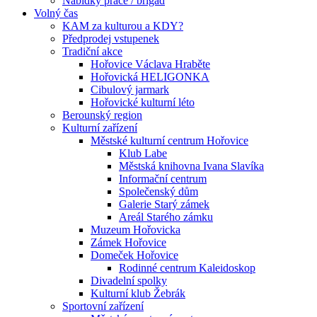
Nabídky práce / brigád
Volný čas
KAM za kulturou a KDY?
Předprodej vstupenek
Tradiční akce
Hořovice Václava Hraběte
Hořovická HELIGONKA
Cibulový jarmark
Hořovické kulturní léto
Berounský region
Kulturní zařízení
Městské kulturní centrum Hořovice
Klub Labe
Městská knihovna Ivana Slavíka
Informační centrum
Společenský dům
Galerie Starý zámek
Areál Starého zámku
Muzeum Hořovicka
Zámek Hořovice
Domeček Hořovice
Rodinné centrum Kaleidoskop
Divadelní spolky
Kulturní klub Žebrák
Sportovní zařízení