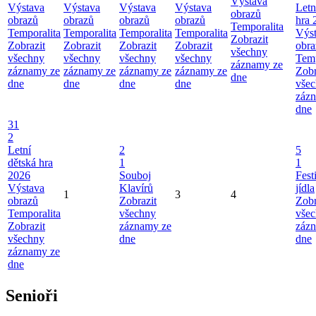
Výstava
Výstava
Výstava
Výstava
Výstava
Letn
obrazů
obrazů
obrazů
obrazů
obrazů
hra 
Temporalita
Temporalita
Temporalita
Temporalita
Temporalita
Výs
Zobrazit
Zobrazit
Zobrazit
Zobrazit
Zobrazit
obra
všechny
všechny
všechny
všechny
všechny
Temp
záznamy ze
záznamy ze
záznamy ze
záznamy ze
záznamy ze
Zobr
dne
dne
dne
dne
dne
vše
záz
dne
31
2
Letní
2
5
dětská hra
1
1
2026
Souboj
Fest
Výstava
Klavírů
jídla
1
3
4
obrazů
Zobrazit
Zobr
Temporalita
všechny
vše
Zobrazit
záznamy ze
záz
všechny
dne
dne
záznamy ze
dne
Senioři