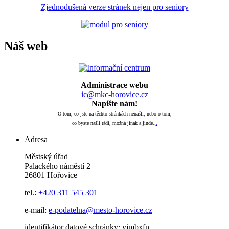
Zjednodušená verze stránek nejen pro seniory
Náš web
Administrace webu
ic@mkc-horovice.cz
Napište nám!
O tom, co jste na těchto stránkách nenašli, nebo o tom,
co byste našli rádi, možná jinak a jinde..
.
Adresa
Městský úřad
Palackého náměstí 2
26801 Hořovice
tel.:
+420
311 545 301
e-mail:
e-podatelna@mesto-horovice.cz
identifikátor datové schránky: yjmbxfn