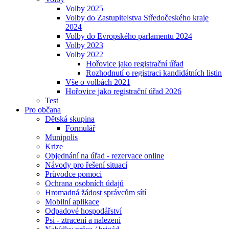
Volby 2025
Volby do Zastupitelstva Středočeského kraje
2024
Volby do Evropského parlamentu 2024
Volby 2023
Volby 2022
Hořovice jako registrační úřad
Rozhodnutí o registraci kandidátních listin
Vše o volbách 2021
Hořovice jako registrační úřad 2026
Test
Pro občana
Dětská skupina
Formulář
Munipolis
Krize
Objednání na úřad - rezervace online
Návody pro řešení situací
Průvodce pomoci
Ochrana osobních údajů
Hromadná žádost správcům sítí
Mobilní aplikace
Odpadové hospodářství
Psi - ztracení a nalezení