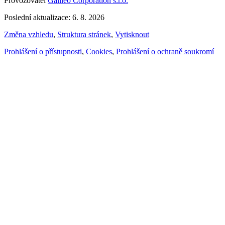
Provozovatel
Galileo Corporation s.r.o.
Poslední aktualizace: 6. 8. 2026
Změna vzhledu
,
Struktura stránek
,
Vytisknout
Prohlášení o přístupnosti
,
Cookies
,
Prohlášení o ochraně soukromí