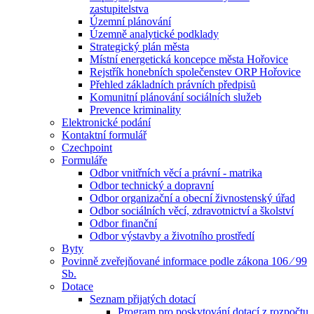
zastupitelstva
Územní plánování
Územně analytické podklady
Strategický plán města
Místní energetická koncepce města Hořovice
Rejstřík honebních společenstev ORP Hořovice
Přehled základních právních předpisů
Komunitní plánování sociálních služeb
Prevence kriminality
Elektronické podání
Kontaktní formulář
Czechpoint
Formuláře
Odbor vnitřních věcí a právní - matrika
Odbor technický a dopravní
Odbor organizační a obecní živnostenský úřad
Odbor sociálních věcí, zdravotnictví a školství
Odbor finanční
Odbor výstavby a životního prostředí
Byty
Povinně zveřejňované informace podle zákona 106 ⁄ 99
Sb.
Dotace
Seznam přijatých dotací
Program pro poskytování dotací z rozpočtu