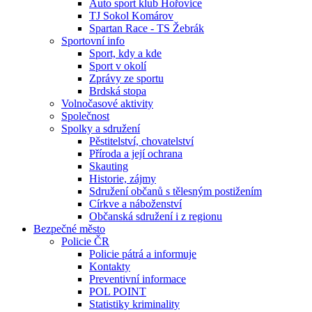
Auto sport klub Hořovice
TJ Sokol Komárov
Spartan Race - TS Žebrák
Sportovní info
Sport, kdy a kde
Sport v okolí
Zprávy ze sportu
Brdská stopa
Volnočasové aktivity
Společnost
Spolky a sdružení
Pěstitelství, chovatelství
Příroda a její ochrana
Skauting
Historie, zájmy
Sdružení občanů s tělesným postižením
Církve a náboženství
Občanská sdružení i z regionu
Bezpečné město
Policie ČR
Policie pátrá a informuje
Kontakty
Preventivní informace
POL POINT
Statistiky kriminality