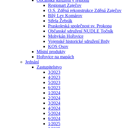
Občanská sdružení v regionu
Regionart Zaječov
O.S. Zděná rekonstrukce Zděná Zaječov
Bílý Lev Komárov
Střela Žebrák
Praskoleská společnost sv. Prokopa
Občanské sdružení NUDLE Točník
Mohykán Hořovice
Vojenské historické sdružení Brdy
KOS Osov
Místní produkty
Hořovice na mapách
Jednání
Zastupitelstvo
3⁄2023
4⁄2023
5⁄2023
6⁄2023
1⁄2024
2⁄2024
3⁄2024
4⁄2024
5⁄2024
6⁄2024
1⁄2025