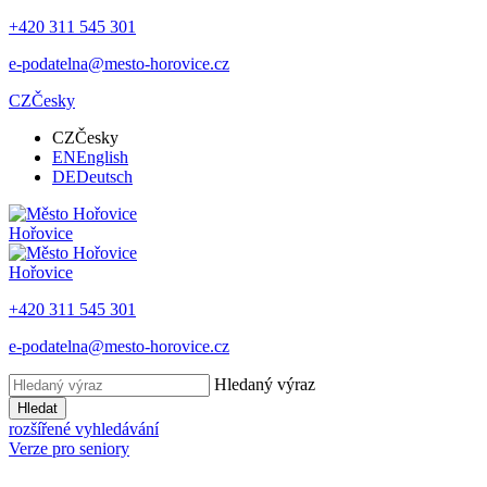
+420 311 545 301
e-podatelna@mesto-horovice.cz
CZ
Česky
CZ
Česky
EN
English
DE
Deutsch
Hořovice
Hořovice
+420 311 545 301
e-podatelna@mesto-horovice.cz
Hledaný výraz
Hledat
rozšířené vyhledávání
Verze pro seniory