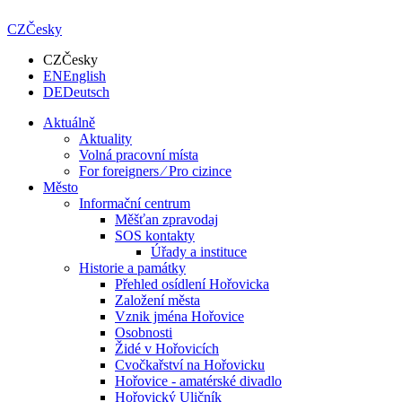
CZ
Česky
CZ
Česky
EN
English
DE
Deutsch
Aktuálně
Aktuality
Volná pracovní místa
For foreigners ⁄ Pro cizince
Město
Informační centrum
Měšťan zpravodaj
SOS kontakty
Úřady a instituce
Historie a památky
Přehled osídlení Hořovicka
Založení města
Vznik jména Hořovice
Osobnosti
Židé v Hořovicích
Cvočkařství na Hořovicku
Hořovice - amatérské divadlo
Hořovický Uličník