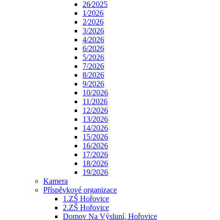
26⁄2025
1⁄2026
2⁄2026
3/2026
4/2026
6/2026
5/2026
7/2026
8/2026
9/2026
10/2026
11/2026
12/2026
13/2026
14/2026
15/2026
16/2026
17/2026
18/2026
19/2026
Kamera
Příspěvkové organizace
1.ZŠ Hořovice
2.ZŠ Hořovice
Domov Na Výsluní, Hořovice