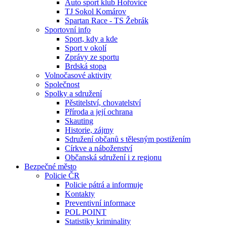
Auto sport klub Hořovice
TJ Sokol Komárov
Spartan Race - TS Žebrák
Sportovní info
Sport, kdy a kde
Sport v okolí
Zprávy ze sportu
Brdská stopa
Volnočasové aktivity
Společnost
Spolky a sdružení
Pěstitelství, chovatelství
Příroda a její ochrana
Skauting
Historie, zájmy
Sdružení občanů s tělesným postižením
Církve a náboženství
Občanská sdružení i z regionu
Bezpečné město
Policie ČR
Policie pátrá a informuje
Kontakty
Preventivní informace
POL POINT
Statistiky kriminality