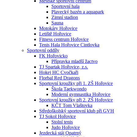
Městské sportovní centrum
Sportovní hala
Plavecký bazén a aquapark
Zimní stadion
Sauna
Motokáry Hořovice
Letiště Hořovice
Fitness centrum Hořovice
Tenis Hala Hořovice Cintlovka
Sportovní oddíly
FK Hořovicko
Přípravka mladší žactvo
TJ Spartak Hořovice, z.s.
Hokej HC Cvočkaři
Florbal Red Dragons
Sportovní kroužky při 1. ZŠ Hořovice
Škola Taekwondo
Moderní gymnastika Hořovice
Sportovní kroužky při 2. ZŠ Hořovice
KČT Tom Vlaštovka
Středoškolský sportovní klub při GVH
TJ Sokol Hořovice
Stolní tenis
Judo Hořovice
Jezdecká stáj Opatrný