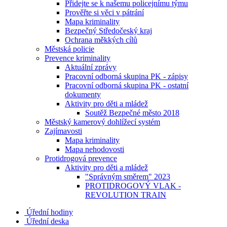
Přidejte se k našemu policejnímu týmu
Prověřte si věci v pátrání
Mapa kriminality
Bezpečný Středočeský kraj
Ochrana měkkých cílů
Městská policie
Prevence kriminality
Aktuální zprávy
Pracovní odborná skupina PK - zápisy
Pracovní odborná skupina PK - ostatní
dokumenty
Aktivity pro děti a mládež
Soutěž Bezpečné město 2018
Městský kamerový dohlížecí systém
Zajímavosti
Mapa kriminality
Mapa nehodovosti
Protidrogová prevence
Aktivity pro děti a mládež
"Správným směrem" 2023
PROTIDROGOVÝ VLAK -
REVOLUTION TRAIN
Úřední hodiny
Úřední deska