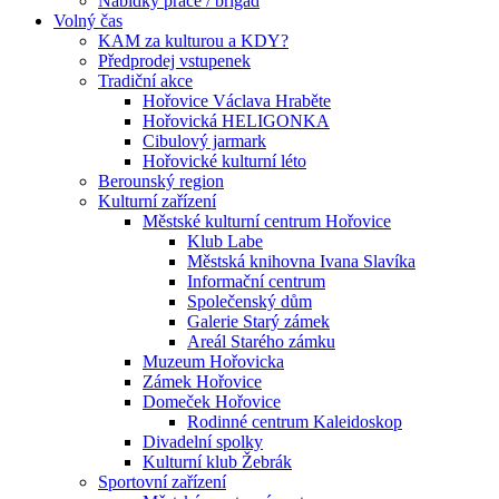
Nabídky práce / brigád
Volný čas
KAM za kulturou a KDY?
Předprodej vstupenek
Tradiční akce
Hořovice Václava Hraběte
Hořovická HELIGONKA
Cibulový jarmark
Hořovické kulturní léto
Berounský region
Kulturní zařízení
Městské kulturní centrum Hořovice
Klub Labe
Městská knihovna Ivana Slavíka
Informační centrum
Společenský dům
Galerie Starý zámek
Areál Starého zámku
Muzeum Hořovicka
Zámek Hořovice
Domeček Hořovice
Rodinné centrum Kaleidoskop
Divadelní spolky
Kulturní klub Žebrák
Sportovní zařízení