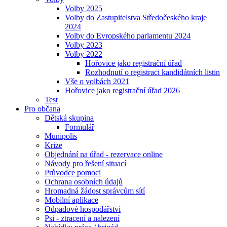
Volby 2025
Volby do Zastupitelstva Středočeského kraje
2024
Volby do Evropského parlamentu 2024
Volby 2023
Volby 2022
Hořovice jako registrační úřad
Rozhodnutí o registraci kandidátních listin
Vše o volbách 2021
Hořovice jako registrační úřad 2026
Test
Pro občana
Dětská skupina
Formulář
Munipolis
Krize
Objednání na úřad - rezervace online
Návody pro řešení situací
Průvodce pomoci
Ochrana osobních údajů
Hromadná žádost správcům sítí
Mobilní aplikace
Odpadové hospodářství
Psi - ztracení a nalezení