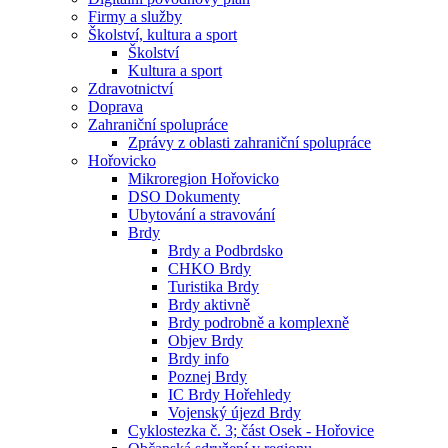
Firmy a služby
Školství, kultura a sport
Školství
Kultura a sport
Zdravotnictví
Doprava
Zahraniční spolupráce
Zprávy z oblasti zahraniční spolupráce
Hořovicko
Mikroregion Hořovicko
DSO Dokumenty
Ubytování a stravování
Brdy
Brdy a Podbrdsko
CHKO Brdy
Turistika Brdy
Brdy aktivně
Brdy podrobně a komplexně
Objev Brdy
Brdy info
Poznej Brdy
IC Brdy Hořehledy
Vojenský újezd Brdy
Cyklostezka č. 3; část Osek - Hořovice