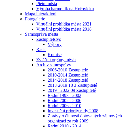
Pietní místa
Výroba harmonik na Hořovicku
Mapa interaktivní
Fotogalerie
Virtuální prohlídka města 2021
Virtuální prohlídka města 2018
Samospráva města
Zastupitelstvo
Výbory
Rada
Komise
Zvláštní orgány města
Archív samosprávy
2006-2010 Zastupitelé
2010-2014 Zastupitelé
2014-2018 Zastupitelé
2018-2019 18 3 Zastupitelé
2019 - 2022 09 Zastupitelé
Radní 1998 - 2002
Radni 2002 - 2006
Radní 2006 - 2010
Investiční priority rady 2008
Zprávy o činnosti dotovaných zájmových
organizací za rok 2009
Radní 2010 - 2014