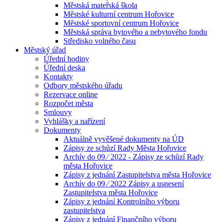
Městská mateřská škola
Městské kulturní centrum Hořovice
Městské sportovní centrum Hořovice
Městská správa bytového a nebytového fondu
Středisko volného času
Městský úřad
Úřední hodiny
Úřední deska
Kontakty
Odbory městského úřadu
Rezervace online
Rozpočet města
Smlouvy
Vyhlášky a nařízení
Dokumenty
Aktuálně vyvěšené dokumenty na ÚD
Zápisy ze schůzí Rady Města Hořovice
Archív do 09 ⁄ 2022 - Zápisy ze schůzí Rady
města Hořovice
Zápisy z jednání Zastupitelstva města Hořovice
Archív do 09 ⁄ 2022 Zápisy a usnesení
Zastupitelstva města Hořovice
Zápisy z jednání Kontrolního výboru
zastupitelstva
Zápisy z jednání Finančního výboru