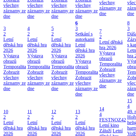
všechny
vše
všechny
všechny
všechny
všechny
záznamy ze
záz
záznamy ze
záznamy ze
záznamy ze
záznamy ze
dne
dne
dne
dne
dne
dne
6
8
3
4
5
3
3
7
2
2
2
Setkání s
Dáš
2
Letní
Letní
Letní
autorkami
Záz
Letní dětská
dětská hra
dětská hra
dětská hra
Letní
s ka
hra 2026
2026
2026
2026
dětská hra
Letn
Výstava
Výstava
Výstava
Výstava
2026
hra 
obrazů
obrazů
obrazů
obrazů
Výstava
Výs
Temporalita
Temporalita
Temporalita
Temporalita
obrazů
obra
Zobrazit
Zobrazit
Zobrazit
Zobrazit
Temporalita
Temp
všechny
všechny
všechny
všechny
Zobrazit
Zobr
záznamy ze
záznamy ze
záznamy ze
záznamy ze
všechny
vše
dne
dne
dne
dne
záznamy ze
záz
dne
dne
15
4
14
10
11
12
13
49. 
4
2
2
2
2
Hoř
FESTNOZ42
Letní
Letní
Letní
Letní
heli
Letní kino
dětská hra
dětská hra
dětská hra
dětská hra
har
Záluží
Letní
2026
2026
2026
2026
VolF