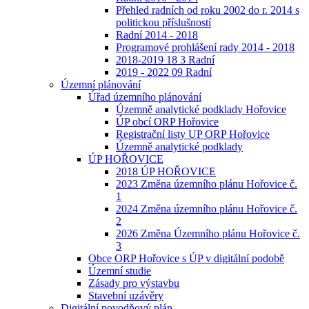
Přehled radních od roku 2002 do r. 2014 s
politickou příslušností
Radní 2014 - 2018
Programové prohlášení rady 2014 - 2018
2018-2019 18 3 Radní
2019 - 2022 09 Radní
Územní plánování
Úřad územního plánování
Územně analytické podklady Hořovice
ÚP obcí ORP Hořovice
Registrační listy UP ORP Hořovice
Územně analytické podklady
ÚP HOŘOVICE
2018 ÚP HOŘOVICE
2023 Změna územního plánu Hořovice č.
1
2024 Změna územního plánu Hořovice č.
2
2026 Změna Územního plánu Hořovice č.
3
Obce ORP Hořovice s ÚP v digitální podobě
Územní studie
Zásady pro výstavbu
Stavební uzávěry
Digitální povodňový plán