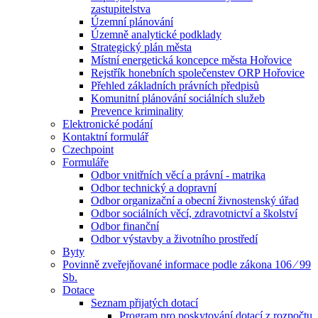
zastupitelstva
Územní plánování
Územně analytické podklady
Strategický plán města
Místní energetická koncepce města Hořovice
Rejstřík honebních společenstev ORP Hořovice
Přehled základních právních předpisů
Komunitní plánování sociálních služeb
Prevence kriminality
Elektronické podání
Kontaktní formulář
Czechpoint
Formuláře
Odbor vnitřních věcí a právní - matrika
Odbor technický a dopravní
Odbor organizační a obecní živnostenský úřad
Odbor sociálních věcí, zdravotnictví a školství
Odbor finanční
Odbor výstavby a životního prostředí
Byty
Povinně zveřejňované informace podle zákona 106 ⁄ 99
Sb.
Dotace
Seznam přijatých dotací
Program pro poskytování dotací z rozpočtu