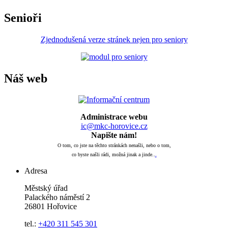
Senioři
Zjednodušená verze stránek nejen pro seniory
Náš web
Administrace webu
ic@mkc-horovice.cz
Napište nám!
O tom, co jste na těchto stránkách nenašli, nebo o tom,
co byste našli rádi, možná jinak a jinde..
.
Adresa
Městský úřad
Palackého náměstí 2
26801 Hořovice
tel.:
+420
311 545 301