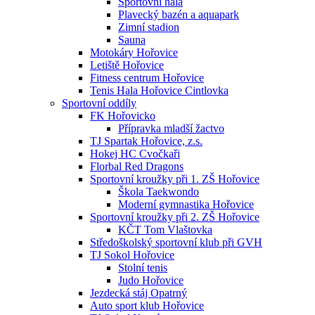
Sportovní hala
Plavecký bazén a aquapark
Zimní stadion
Sauna
Motokáry Hořovice
Letiště Hořovice
Fitness centrum Hořovice
Tenis Hala Hořovice Cintlovka
Sportovní oddíly
FK Hořovicko
Přípravka mladší žactvo
TJ Spartak Hořovice, z.s.
Hokej HC Cvočkaři
Florbal Red Dragons
Sportovní kroužky při 1. ZŠ Hořovice
Škola Taekwondo
Moderní gymnastika Hořovice
Sportovní kroužky při 2. ZŠ Hořovice
KČT Tom Vlaštovka
Středoškolský sportovní klub při GVH
TJ Sokol Hořovice
Stolní tenis
Judo Hořovice
Jezdecká stáj Opatrný
Auto sport klub Hořovice