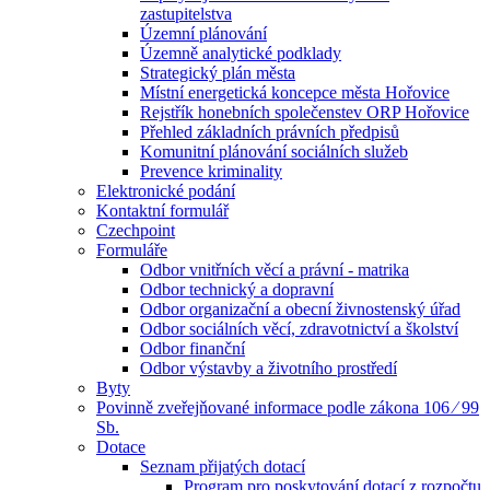
zastupitelstva
Územní plánování
Územně analytické podklady
Strategický plán města
Místní energetická koncepce města Hořovice
Rejstřík honebních společenstev ORP Hořovice
Přehled základních právních předpisů
Komunitní plánování sociálních služeb
Prevence kriminality
Elektronické podání
Kontaktní formulář
Czechpoint
Formuláře
Odbor vnitřních věcí a právní - matrika
Odbor technický a dopravní
Odbor organizační a obecní živnostenský úřad
Odbor sociálních věcí, zdravotnictví a školství
Odbor finanční
Odbor výstavby a životního prostředí
Byty
Povinně zveřejňované informace podle zákona 106 ⁄ 99
Sb.
Dotace
Seznam přijatých dotací
Program pro poskytování dotací z rozpočtu