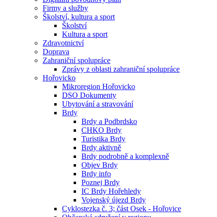
Firmy a služby
Školství, kultura a sport
Školství
Kultura a sport
Zdravotnictví
Doprava
Zahraniční spolupráce
Zprávy z oblasti zahraniční spolupráce
Hořovicko
Mikroregion Hořovicko
DSO Dokumenty
Ubytování a stravování
Brdy
Brdy a Podbrdsko
CHKO Brdy
Turistika Brdy
Brdy aktivně
Brdy podrobně a komplexně
Objev Brdy
Brdy info
Poznej Brdy
IC Brdy Hořehledy
Vojenský újezd Brdy
Cyklostezka č. 3; část Osek - Hořovice