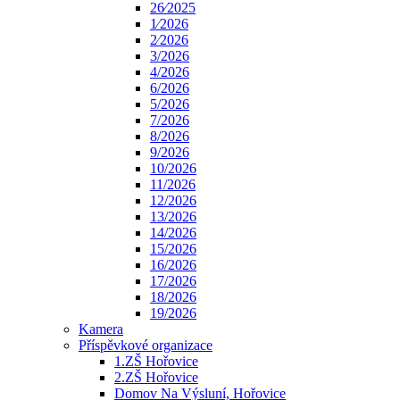
26⁄2025
1⁄2026
2⁄2026
3/2026
4/2026
6/2026
5/2026
7/2026
8/2026
9/2026
10/2026
11/2026
12/2026
13/2026
14/2026
15/2026
16/2026
17/2026
18/2026
19/2026
Kamera
Příspěvkové organizace
1.ZŠ Hořovice
2.ZŠ Hořovice
Domov Na Výsluní, Hořovice