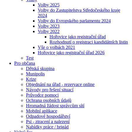
Volby 2025
Volby do Zastupitelstva Středočeského kraje
2024
Volby do Evropského parlamentu 2024
Volby 2023
Volby 2022
Hořovice jako registrační úřad
Rozhodnutí o registraci kandidátních listin
Vše o volbách 2021
Hořovice jako registrační úřad 2026
Test
Pro občana
Dětská skupina
Munipolis
Krize
Objednání na úřad - rezervace online
Návody pro řešení situací
Průvodce pomoci
Ochrana osobních údajů
Hromadná žádost správcům sítí
Mobilní aplikace
Odpadové hospodářství
Psi - ztracení a nalezení
Nabídky práce / brigád