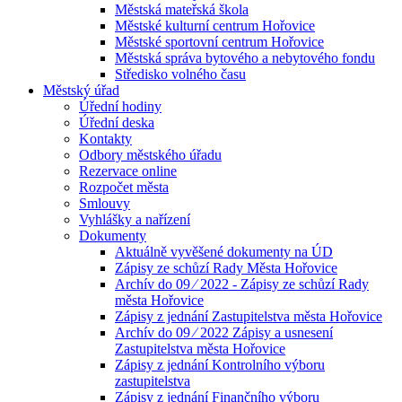
Městská mateřská škola
Městské kulturní centrum Hořovice
Městské sportovní centrum Hořovice
Městská správa bytového a nebytového fondu
Středisko volného času
Městský úřad
Úřední hodiny
Úřední deska
Kontakty
Odbory městského úřadu
Rezervace online
Rozpočet města
Smlouvy
Vyhlášky a nařízení
Dokumenty
Aktuálně vyvěšené dokumenty na ÚD
Zápisy ze schůzí Rady Města Hořovice
Archív do 09 ⁄ 2022 - Zápisy ze schůzí Rady
města Hořovice
Zápisy z jednání Zastupitelstva města Hořovice
Archív do 09 ⁄ 2022 Zápisy a usnesení
Zastupitelstva města Hořovice
Zápisy z jednání Kontrolního výboru
zastupitelstva
Zápisy z jednání Finančního výboru