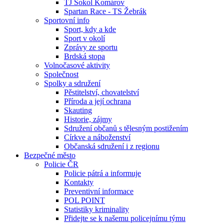
TJ Sokol Komárov
Spartan Race - TS Žebrák
Sportovní info
Sport, kdy a kde
Sport v okolí
Zprávy ze sportu
Brdská stopa
Volnočasové aktivity
Společnost
Spolky a sdružení
Pěstitelství, chovatelství
Příroda a její ochrana
Skauting
Historie, zájmy
Sdružení občanů s tělesným postižením
Církve a náboženství
Občanská sdružení i z regionu
Bezpečné město
Policie ČR
Policie pátrá a informuje
Kontakty
Preventivní informace
POL POINT
Statistiky kriminality
Přidejte se k našemu policejnímu týmu