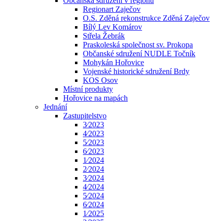
Občanská sdružení v regionu
Regionart Zaječov
O.S. Zděná rekonstrukce Zděná Zaječov
Bílý Lev Komárov
Střela Žebrák
Praskoleská společnost sv. Prokopa
Občanské sdružení NUDLE Točník
Mohykán Hořovice
Vojenské historické sdružení Brdy
KOS Osov
Místní produkty
Hořovice na mapách
Jednání
Zastupitelstvo
3⁄2023
4⁄2023
5⁄2023
6⁄2023
1⁄2024
2⁄2024
3⁄2024
4⁄2024
5⁄2024
6⁄2024
1⁄2025