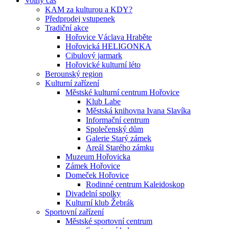
Volný čas
KAM za kulturou a KDY?
Předprodej vstupenek
Tradiční akce
Hořovice Václava Hraběte
Hořovická HELIGONKA
Cibulový jarmark
Hořovické kulturní léto
Berounský region
Kulturní zařízení
Městské kulturní centrum Hořovice
Klub Labe
Městská knihovna Ivana Slavíka
Informační centrum
Společenský dům
Galerie Starý zámek
Areál Starého zámku
Muzeum Hořovicka
Zámek Hořovice
Domeček Hořovice
Rodinné centrum Kaleidoskop
Divadelní spolky
Kulturní klub Žebrák
Sportovní zařízení
Městské sportovní centrum