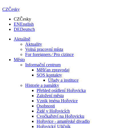
CZ
Česky
CZ
Česky
EN
English
DE
Deutsch
Aktuálně
Aktuality
Volná pracovní místa
For foreigners ⁄ Pro cizince
Město
Informační centrum
Měšťan zpravodaj
SOS kontakty
Úřady a instituce
Historie a památky
Přehled osídlení Hořovicka
Založení města
Vznik jména Hořovice
Osobnosti
Židé v Hořovicích
Cvočkařství na Hořovicku
Hořovice - amatérské divadlo
Hořovický Uličník