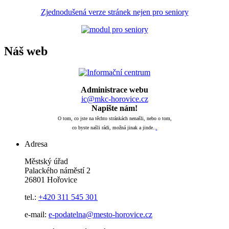
Zjednodušená verze stránek nejen pro seniory
Náš web
Administrace webu
ic@mkc-horovice.cz
Napište nám!
O tom, co jste na těchto stránkách nenašli, nebo o tom,
co byste našli rádi, možná jinak a jinde..
.
Adresa
Městský úřad
Palackého náměstí 2
26801 Hořovice
tel.:
+420
311 545 301
e-mail:
e-podatelna@mesto-horovice.cz