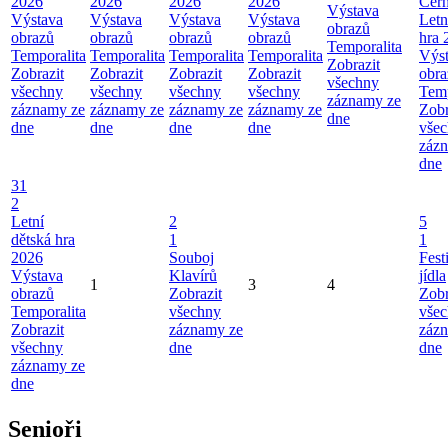
2026
2026
2026
2026
Cerh
Výstava
Výstava
Výstava
Výstava
Výstava
Letn
obrazů
obrazů
obrazů
obrazů
obrazů
hra 
Temporalita
Temporalita
Temporalita
Temporalita
Temporalita
Výs
Zobrazit
Zobrazit
Zobrazit
Zobrazit
Zobrazit
obra
všechny
všechny
všechny
všechny
všechny
Temp
záznamy ze
záznamy ze
záznamy ze
záznamy ze
záznamy ze
Zobr
dne
dne
dne
dne
dne
vše
záz
dne
31
2
Letní
2
5
dětská hra
1
1
2026
Souboj
Fest
Výstava
Klavírů
jídla
1
3
4
obrazů
Zobrazit
Zobr
Temporalita
všechny
vše
Zobrazit
záznamy ze
záz
všechny
dne
dne
záznamy ze
dne
Senioři