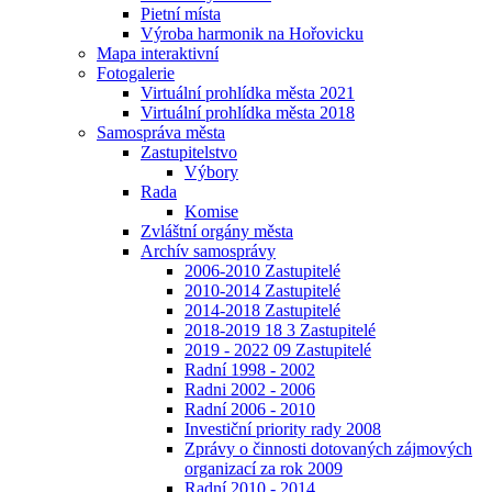
Pietní místa
Výroba harmonik na Hořovicku
Mapa interaktivní
Fotogalerie
Virtuální prohlídka města 2021
Virtuální prohlídka města 2018
Samospráva města
Zastupitelstvo
Výbory
Rada
Komise
Zvláštní orgány města
Archív samosprávy
2006-2010 Zastupitelé
2010-2014 Zastupitelé
2014-2018 Zastupitelé
2018-2019 18 3 Zastupitelé
2019 - 2022 09 Zastupitelé
Radní 1998 - 2002
Radni 2002 - 2006
Radní 2006 - 2010
Investiční priority rady 2008
Zprávy o činnosti dotovaných zájmových
organizací za rok 2009
Radní 2010 - 2014