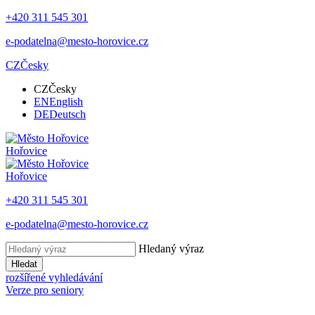
+420 311 545 301
e-podatelna@mesto-horovice.cz
CZ
Česky
CZ
Česky
EN
English
DE
Deutsch
Hořovice
Hořovice
+420 311 545 301
e-podatelna@mesto-horovice.cz
Hledaný výraz
Hledat
rozšířené vyhledávání
Verze pro seniory