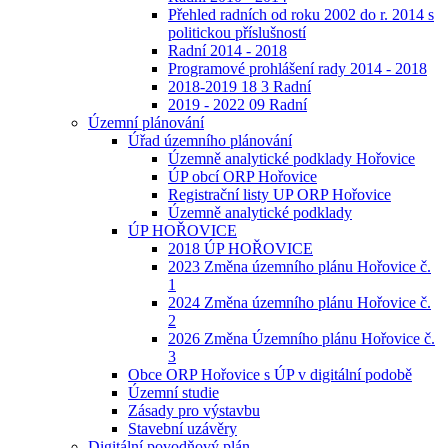
Přehled radních od roku 2002 do r. 2014 s
politickou příslušností
Radní 2014 - 2018
Programové prohlášení rady 2014 - 2018
2018-2019 18 3 Radní
2019 - 2022 09 Radní
Územní plánování
Úřad územního plánování
Územně analytické podklady Hořovice
ÚP obcí ORP Hořovice
Registrační listy UP ORP Hořovice
Územně analytické podklady
ÚP HOŘOVICE
2018 ÚP HOŘOVICE
2023 Změna územního plánu Hořovice č.
1
2024 Změna územního plánu Hořovice č.
2
2026 Změna Územního plánu Hořovice č.
3
Obce ORP Hořovice s ÚP v digitální podobě
Územní studie
Zásady pro výstavbu
Stavební uzávěry
Digitální povodňový plán