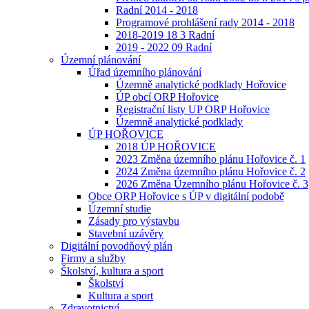
Radní 2014 - 2018
Programové prohlášení rady 2014 - 2018
2018-2019 18 3 Radní
2019 - 2022 09 Radní
Územní plánování
Úřad územního plánování
Územně analytické podklady Hořovice
ÚP obcí ORP Hořovice
Registrační listy UP ORP Hořovice
Územně analytické podklady
ÚP HOŘOVICE
2018 ÚP HOŘOVICE
2023 Změna územního plánu Hořovice č. 1
2024 Změna územního plánu Hořovice č. 2
2026 Změna Územního plánu Hořovice č. 3
Obce ORP Hořovice s ÚP v digitální podobě
Územní studie
Zásady pro výstavbu
Stavební uzávěry
Digitální povodňový plán
Firmy a služby
Školství, kultura a sport
Školství
Kultura a sport
Zdravotnictví