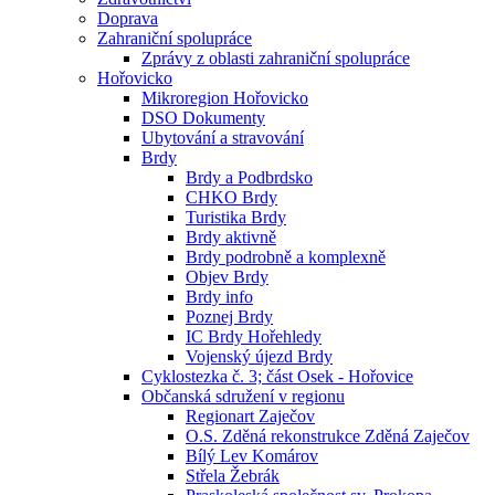
Doprava
Zahraniční spolupráce
Zprávy z oblasti zahraniční spolupráce
Hořovicko
Mikroregion Hořovicko
DSO Dokumenty
Ubytování a stravování
Brdy
Brdy a Podbrdsko
CHKO Brdy
Turistika Brdy
Brdy aktivně
Brdy podrobně a komplexně
Objev Brdy
Brdy info
Poznej Brdy
IC Brdy Hořehledy
Vojenský újezd Brdy
Cyklostezka č. 3; část Osek - Hořovice
Občanská sdružení v regionu
Regionart Zaječov
O.S. Zděná rekonstrukce Zděná Zaječov
Bílý Lev Komárov
Střela Žebrák