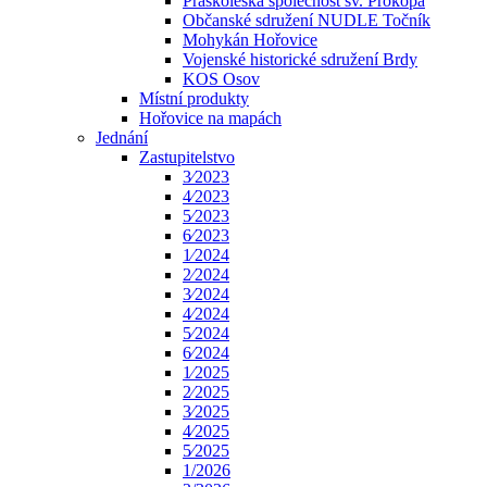
Praskoleská společnost sv. Prokopa
Občanské sdružení NUDLE Točník
Mohykán Hořovice
Vojenské historické sdružení Brdy
KOS Osov
Místní produkty
Hořovice na mapách
Jednání
Zastupitelstvo
3⁄2023
4⁄2023
5⁄2023
6⁄2023
1⁄2024
2⁄2024
3⁄2024
4⁄2024
5⁄2024
6⁄2024
1⁄2025
2⁄2025
3⁄2025
4⁄2025
5⁄2025
1/2026