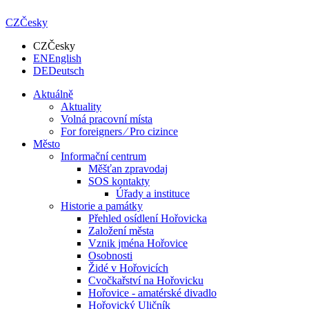
CZ
Česky
CZ
Česky
EN
English
DE
Deutsch
Aktuálně
Aktuality
Volná pracovní místa
For foreigners ⁄ Pro cizince
Město
Informační centrum
Měšťan zpravodaj
SOS kontakty
Úřady a instituce
Historie a památky
Přehled osídlení Hořovicka
Založení města
Vznik jména Hořovice
Osobnosti
Židé v Hořovicích
Cvočkařství na Hořovicku
Hořovice - amatérské divadlo
Hořovický Uličník