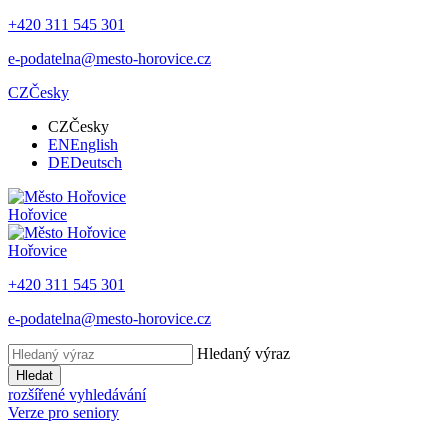
+420 311 545 301
e-podatelna@mesto-horovice.cz
CZ
Česky
CZ
Česky
EN
English
DE
Deutsch
Hořovice
Hořovice
+420 311 545 301
e-podatelna@mesto-horovice.cz
Hledaný výraz
Hledat
rozšířené vyhledávání
Verze pro seniory