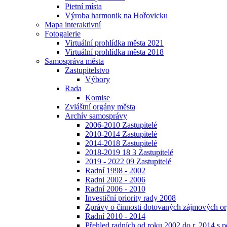
Pietní místa
Výroba harmonik na Hořovicku
Mapa interaktivní
Fotogalerie
Virtuální prohlídka města 2021
Virtuální prohlídka města 2018
Samospráva města
Zastupitelstvo
Výbory
Rada
Komise
Zvláštní orgány města
Archív samosprávy
2006-2010 Zastupitelé
2010-2014 Zastupitelé
2014-2018 Zastupitelé
2018-2019 18 3 Zastupitelé
2019 - 2022 09 Zastupitelé
Radní 1998 - 2002
Radni 2002 - 2006
Radní 2006 - 2010
Investiční priority rady 2008
Zprávy o činnosti dotovaných zájmových or
Radní 2010 - 2014
Přehled radních od roku 2002 do r. 2014 s po