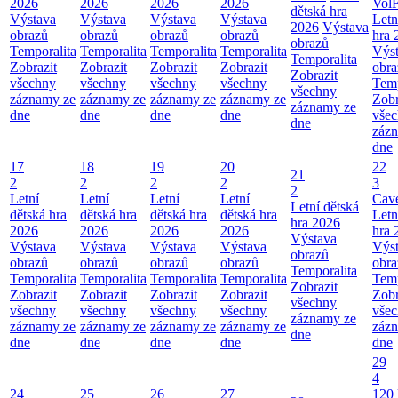
2026
2026
2026
2026
VolF
dětská hra
Výstava
Výstava
Výstava
Výstava
Letn
2026
Výstava
obrazů
obrazů
obrazů
obrazů
hra 
obrazů
Temporalita
Temporalita
Temporalita
Temporalita
Výs
Temporalita
Zobrazit
Zobrazit
Zobrazit
Zobrazit
obra
Zobrazit
všechny
všechny
všechny
všechny
Temp
všechny
záznamy ze
záznamy ze
záznamy ze
záznamy ze
Zobr
záznamy ze
dne
dne
dne
dne
vše
dne
záz
dne
17
18
19
20
22
21
2
2
2
2
3
2
Letní
Letní
Letní
Letní
Cav
Letní dětská
dětská hra
dětská hra
dětská hra
dětská hra
Letn
hra 2026
2026
2026
2026
2026
hra 
Výstava
Výstava
Výstava
Výstava
Výstava
Výs
obrazů
obrazů
obrazů
obrazů
obrazů
obra
Temporalita
Temporalita
Temporalita
Temporalita
Temporalita
Temp
Zobrazit
Zobrazit
Zobrazit
Zobrazit
Zobrazit
Zobr
všechny
všechny
všechny
všechny
všechny
vše
záznamy ze
záznamy ze
záznamy ze
záznamy ze
záznamy ze
záz
dne
dne
dne
dne
dne
dne
29
4
24
25
26
27
120 