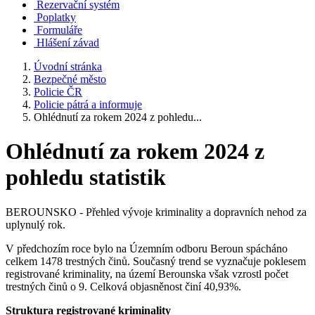
Rezervační systém
Poplatky
Formuláře
Hlášení závad
Úvodní stránka
Bezpečné město
Policie ČR
Policie pátrá a informuje
Ohlédnutí za rokem 2024 z pohledu...
Ohlédnutí za rokem 2024 z
pohledu statistik
BEROUNSKO - Přehled vývoje kriminality a dopravních nehod za
uplynulý rok.
V předchozím roce bylo na Územním odboru Beroun spácháno
celkem 1478 trestných činů. Současný trend se vyznačuje poklesem
registrované kriminality, na území Berounska však vzrostl počet
trestných činů o 9. Celková objasněnost činí 40,93%.
Struktura registrované kriminality