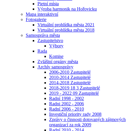
Pietní místa
Výroba harmonik na Hořovicku
Mapa interaktivní
Fotogalerie
Virtuální prohlídka města 2021
Virtuální prohlídka města 2018
Samospráva města
Zastupitelstvo
Výbory
Rada
Komise
Zvláštní orgány města
Archív samosprávy
2006-2010 Zastupitelé
2010-2014 Zastupitelé
2014-2018 Zastupitelé
2018-2019 18 3 Zastupitelé
2019 - 2022 09 Zastupitelé
Radní 1998 - 2002
Radni 2002 - 2006
Radní 2006 - 2010
Investiční priority rady 2008
Zprávy o činnosti dotovaných zájmových
organizací za rok 2009
Radní 2010 - 2014