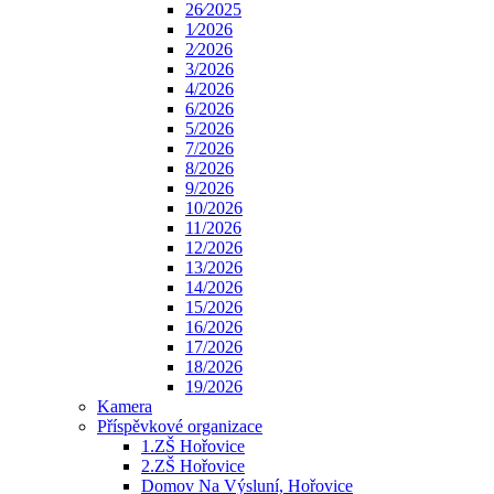
26⁄2025
1⁄2026
2⁄2026
3/2026
4/2026
6/2026
5/2026
7/2026
8/2026
9/2026
10/2026
11/2026
12/2026
13/2026
14/2026
15/2026
16/2026
17/2026
18/2026
19/2026
Kamera
Příspěvkové organizace
1.ZŠ Hořovice
2.ZŠ Hořovice
Domov Na Výsluní, Hořovice