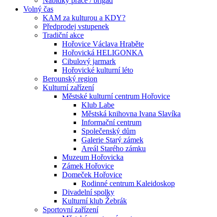
Nabídky práce / brigád
Volný čas
KAM za kulturou a KDY?
Předprodej vstupenek
Tradiční akce
Hořovice Václava Hraběte
Hořovická HELIGONKA
Cibulový jarmark
Hořovické kulturní léto
Berounský region
Kulturní zařízení
Městské kulturní centrum Hořovice
Klub Labe
Městská knihovna Ivana Slavíka
Informační centrum
Společenský dům
Galerie Starý zámek
Areál Starého zámku
Muzeum Hořovicka
Zámek Hořovice
Domeček Hořovice
Rodinné centrum Kaleidoskop
Divadelní spolky
Kulturní klub Žebrák
Sportovní zařízení