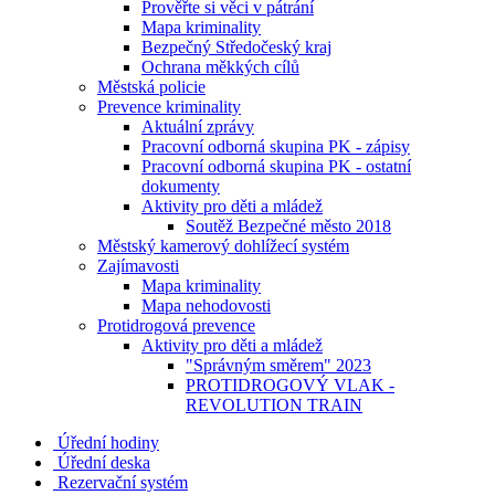
Prověřte si věci v pátrání
Mapa kriminality
Bezpečný Středočeský kraj
Ochrana měkkých cílů
Městská policie
Prevence kriminality
Aktuální zprávy
Pracovní odborná skupina PK - zápisy
Pracovní odborná skupina PK - ostatní
dokumenty
Aktivity pro děti a mládež
Soutěž Bezpečné město 2018
Městský kamerový dohlížecí systém
Zajímavosti
Mapa kriminality
Mapa nehodovosti
Protidrogová prevence
Aktivity pro děti a mládež
"Správným směrem" 2023
PROTIDROGOVÝ VLAK -
REVOLUTION TRAIN
Úřední hodiny
Úřední deska
Rezervační systém