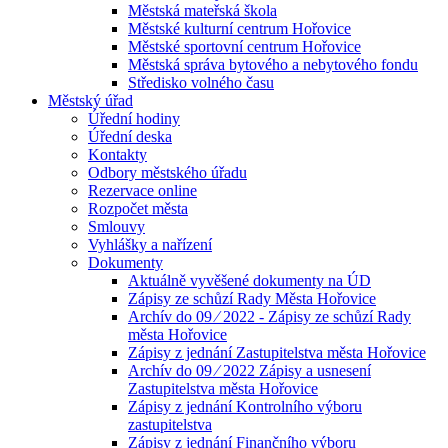
Městská mateřská škola
Městské kulturní centrum Hořovice
Městské sportovní centrum Hořovice
Městská správa bytového a nebytového fondu
Středisko volného času
Městský úřad
Úřední hodiny
Úřední deska
Kontakty
Odbory městského úřadu
Rezervace online
Rozpočet města
Smlouvy
Vyhlášky a nařízení
Dokumenty
Aktuálně vyvěšené dokumenty na ÚD
Zápisy ze schůzí Rady Města Hořovice
Archív do 09 ⁄ 2022 - Zápisy ze schůzí Rady
města Hořovice
Zápisy z jednání Zastupitelstva města Hořovice
Archív do 09 ⁄ 2022 Zápisy a usnesení
Zastupitelstva města Hořovice
Zápisy z jednání Kontrolního výboru
zastupitelstva
Zápisy z jednání Finančního výboru