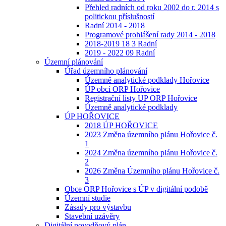
Přehled radních od roku 2002 do r. 2014 s
politickou příslušností
Radní 2014 - 2018
Programové prohlášení rady 2014 - 2018
2018-2019 18 3 Radní
2019 - 2022 09 Radní
Územní plánování
Úřad územního plánování
Územně analytické podklady Hořovice
ÚP obcí ORP Hořovice
Registrační listy UP ORP Hořovice
Územně analytické podklady
ÚP HOŘOVICE
2018 ÚP HOŘOVICE
2023 Změna územního plánu Hořovice č.
1
2024 Změna územního plánu Hořovice č.
2
2026 Změna Územního plánu Hořovice č.
3
Obce ORP Hořovice s ÚP v digitální podobě
Územní studie
Zásady pro výstavbu
Stavební uzávěry
Digitální povodňový plán