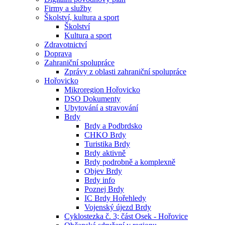
Firmy a služby
Školství, kultura a sport
Školství
Kultura a sport
Zdravotnictví
Doprava
Zahraniční spolupráce
Zprávy z oblasti zahraniční spolupráce
Hořovicko
Mikroregion Hořovicko
DSO Dokumenty
Ubytování a stravování
Brdy
Brdy a Podbrdsko
CHKO Brdy
Turistika Brdy
Brdy aktivně
Brdy podrobně a komplexně
Objev Brdy
Brdy info
Poznej Brdy
IC Brdy Hořehledy
Vojenský újezd Brdy
Cyklostezka č. 3; část Osek - Hořovice