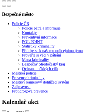
Bezpečné město
Policie ČR
Policie pátrá a informuje
Kontakty
Preventivní informace
POL POINT
Statistiky kriminality
Přidejte se k našemu policejnímu týmu
Prověřte si věci v pátrání
Mapa kriminality
Bezpečný Středočeský kraj
Ochrana měkkých cílů
Městská policie
Prevence kriminality
Městský kamerový dohlížecí systém
Zajímavosti
Protidrogová prevence
Kalendář akcí