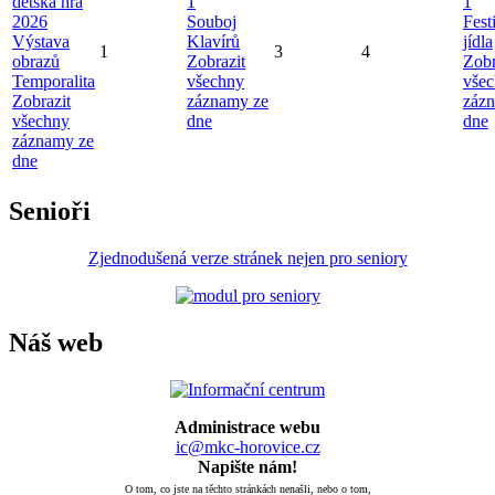
dětská hra
1
1
2026
Souboj
Fest
Výstava
Klavírů
jídla
1
3
4
obrazů
Zobrazit
Zobr
Temporalita
všechny
vše
Zobrazit
záznamy ze
záz
všechny
dne
dne
záznamy ze
dne
Senioři
Zjednodušená verze stránek nejen pro seniory
Náš web
Administrace webu
ic@mkc-horovice.cz
Napište nám!
O tom, co jste na těchto stránkách nenašli, nebo o tom,