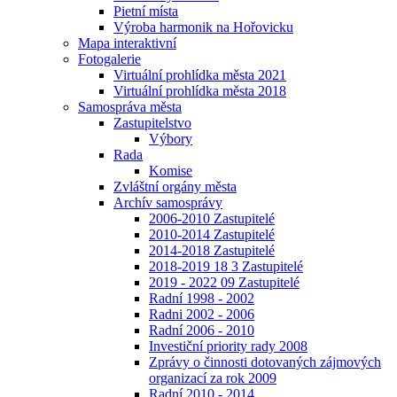
Pietní místa
Výroba harmonik na Hořovicku
Mapa interaktivní
Fotogalerie
Virtuální prohlídka města 2021
Virtuální prohlídka města 2018
Samospráva města
Zastupitelstvo
Výbory
Rada
Komise
Zvláštní orgány města
Archív samosprávy
2006-2010 Zastupitelé
2010-2014 Zastupitelé
2014-2018 Zastupitelé
2018-2019 18 3 Zastupitelé
2019 - 2022 09 Zastupitelé
Radní 1998 - 2002
Radni 2002 - 2006
Radní 2006 - 2010
Investiční priority rady 2008
Zprávy o činnosti dotovaných zájmových
organizací za rok 2009
Radní 2010 - 2014