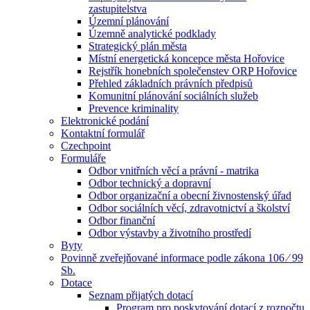
zastupitelstva
Územní plánování
Územně analytické podklady
Strategický plán města
Místní energetická koncepce města Hořovice
Rejstřík honebních společenstev ORP Hořovice
Přehled základních právních předpisů
Komunitní plánování sociálních služeb
Prevence kriminality
Elektronické podání
Kontaktní formulář
Czechpoint
Formuláře
Odbor vnitřních věcí a právní - matrika
Odbor technický a dopravní
Odbor organizační a obecní živnostenský úřad
Odbor sociálních věcí, zdravotnictví a školství
Odbor finanční
Odbor výstavby a životního prostředí
Byty
Povinně zveřejňované informace podle zákona 106 ⁄ 99
Sb.
Dotace
Seznam přijatých dotací
Program pro poskytování dotací z rozpočtu