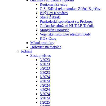
Občanská sdružení v regionu
Regionart Zaječov
O.S. Zděná rekonstrukce Zděná Zaječov
Bílý Lev Komárov
Střela Žebrák
Praskoleská společnost sv. Prokopa
Občanské sdružení NUDLE Točník
Mohykán Hořovice
Vojenské historické sdružení Brdy
KOS Osov
Místní produkty
Hořovice na mapách
Jednání
Zastupitelstvo
3⁄2023
4⁄2023
5⁄2023
6⁄2023
1⁄2024
2⁄2024
3⁄2024
4⁄2024
5⁄2024
6⁄2024
1⁄2025