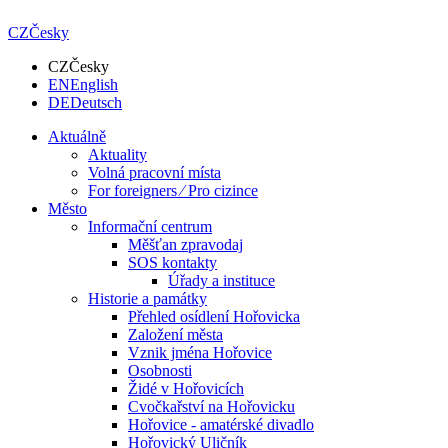
CZ
Česky
CZ
Česky
EN
English
DE
Deutsch
Aktuálně
Aktuality
Volná pracovní místa
For foreigners ⁄ Pro cizince
Město
Informační centrum
Měšťan zpravodaj
SOS kontakty
Úřady a instituce
Historie a památky
Přehled osídlení Hořovicka
Založení města
Vznik jména Hořovice
Osobnosti
Židé v Hořovicích
Cvočkařství na Hořovicku
Hořovice - amatérské divadlo
Hořovický Uličník