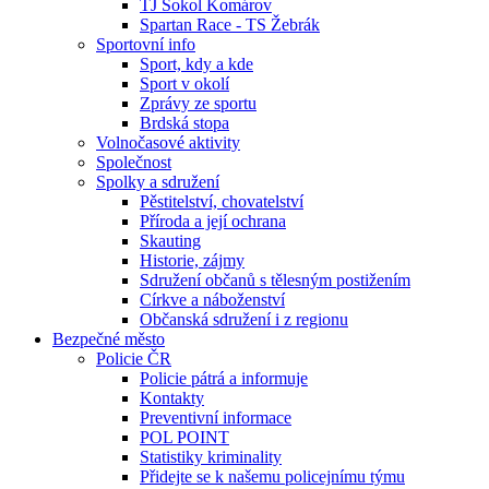
TJ Sokol Komárov
Spartan Race - TS Žebrák
Sportovní info
Sport, kdy a kde
Sport v okolí
Zprávy ze sportu
Brdská stopa
Volnočasové aktivity
Společnost
Spolky a sdružení
Pěstitelství, chovatelství
Příroda a její ochrana
Skauting
Historie, zájmy
Sdružení občanů s tělesným postižením
Církve a náboženství
Občanská sdružení i z regionu
Bezpečné město
Policie ČR
Policie pátrá a informuje
Kontakty
Preventivní informace
POL POINT
Statistiky kriminality
Přidejte se k našemu policejnímu týmu