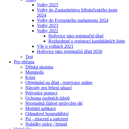
Volby 2025
Volby do Zastupitelstva Středočeského kraje
2024
Volby do Evropského parlamentu 2024
Volby 2023
Volby 2022
Hořovice jako registrační úřad
Rozhodnutí o registraci kandidátních listin
Vše o volbách 2021
Hořovice jako registrační úřad 2026
Test
Pro občana
Dětská skupina
Munipolis
Krize
Objednání na úřad - rezervace online
Návody pro řešení situací
Průvodce pomoci
Ochrana osobních údajů
Hromadná žádost správcům sítí
Mobilní aplikace
Odpadové hospodářství
Psi - ztracení a nalezení
Nabídky práce / brigád