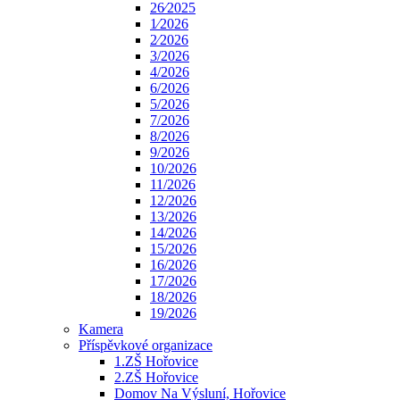
26⁄2025
1⁄2026
2⁄2026
3/2026
4/2026
6/2026
5/2026
7/2026
8/2026
9/2026
10/2026
11/2026
12/2026
13/2026
14/2026
15/2026
16/2026
17/2026
18/2026
19/2026
Kamera
Příspěvkové organizace
1.ZŠ Hořovice
2.ZŠ Hořovice
Domov Na Výsluní, Hořovice