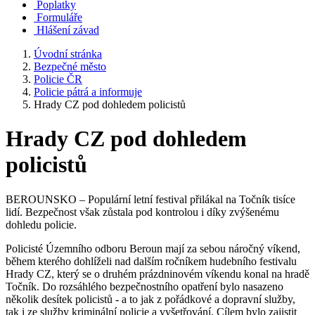
Poplatky
Formuláře
Hlášení závad
Úvodní stránka
Bezpečné město
Policie ČR
Policie pátrá a informuje
Hrady CZ pod dohledem policistů
Hrady CZ pod dohledem
policistů
BEROUNSKO – Populární letní festival přilákal na Točník tisíce
lidí. Bezpečnost však zůstala pod kontrolou i díky zvýšenému
dohledu policie.
Policisté Územního odboru Beroun mají za sebou náročný víkend,
během kterého dohlíželi nad dalším ročníkem hudebního festivalu
Hrady CZ, který se o druhém prázdninovém víkendu konal na hradě
Točník. Do rozsáhlého bezpečnostního opatření bylo nasazeno
několik desítek policistů - a to jak z pořádkové a dopravní služby,
tak i ze služby kriminální policie a vyšetřování. Cílem bylo zajistit