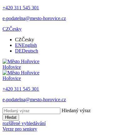
+420 311 545 301
e-podatelna@mesto-horovice.cz
CZ
Česky
CZ
Česky
EN
English
DE
Deutsch
Hořovice
Hořovice
+420 311 545 301
e-podatelna@mesto-horovice.cz
Hledaný výraz
Hledat
rozšířené vyhledávání
Verze pro seniory