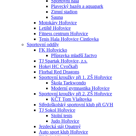
Sportovní hala
Plavecký bazén a aquapark
Zimní stadion
Sauna
Motokáry Hořovice
Letiště Hořovice
Fitness centrum Hořovice
Tenis Hala Hořovice Cintlovka
Sportovní oddíly
FK Hořovicko
Přípravka mladší žactvo
TJ Spartak Hořovice, z.s.
Hokej HC Cvočkaři
Florbal Red Dragons
Sportovní kroužky při 1. ZŠ Hořovice
Škola Taekwondo
Moderní gymnastika Hořovice
Sportovní kroužky při 2. ZŠ Hořovice
KČT Tom Vlaštovka
Středoškolský sportovní klub při GVH
TJ Sokol Hořovice
Stolní tenis
Judo Hořovice
Jezdecká stáj Opatrný
Auto sport klub Hořovice