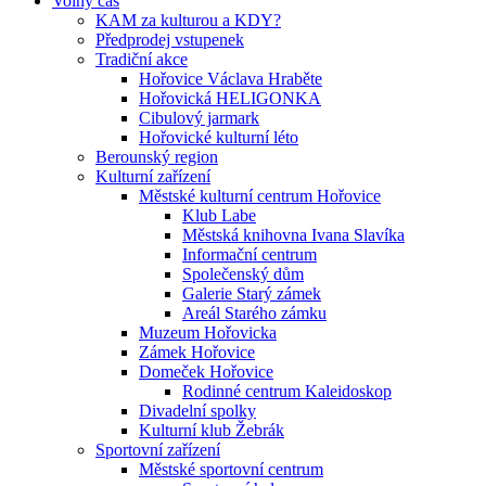
Volný čas
KAM za kulturou a KDY?
Předprodej vstupenek
Tradiční akce
Hořovice Václava Hraběte
Hořovická HELIGONKA
Cibulový jarmark
Hořovické kulturní léto
Berounský region
Kulturní zařízení
Městské kulturní centrum Hořovice
Klub Labe
Městská knihovna Ivana Slavíka
Informační centrum
Společenský dům
Galerie Starý zámek
Areál Starého zámku
Muzeum Hořovicka
Zámek Hořovice
Domeček Hořovice
Rodinné centrum Kaleidoskop
Divadelní spolky
Kulturní klub Žebrák
Sportovní zařízení
Městské sportovní centrum