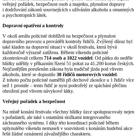
veřejný pořádek, bezpečnost osob a majetku, plynulost dopravy
i dodržování zákonů souvisejících s užíváním alkoholu a omamných
a psychotropních látek.
Dopravní opatření a kontroly
V okolí areálu policisté dohlíželi na bezpečnost a plynulost
dopravního provozu a prováděli kontroly řidičů. Zvýšený důraz byl
také kladen na dopravní situaci v okolí festivalu, která bývá
každoročně výrazně zatížena. Během víkendu policisté
zkontrolovali celkem
714 osob a 1022 vozidel
. Od pátku do neděle
hlídky udělily v příkazním řízení 51 pokut za 41.200 korun českých.
Nejčastějším porušením zákona byla tradičně jízda pod vlivem
alkoholu, které se dopustilo
38 řidičů motorových vozidel
.
Z tohoto počtu policisté naměřili při dechové zkoušce u 1 řidiče více
než 1 promile – tento řidič je nyní podezřelý ze spáchání přečinu
ohrožení pod vlivem návykové látky.
Veřejný pořádek a bezpečnost
Na místě konání festivalu všechny hlídky úzce spolupracovaly nejen
s pořadateli, ale také s ostatními složkami integrovaného
záchranného systému. I díky této koordinaci policisté během
uplynulého víkendu nemuseli v souvislosti s konáním hudební akce
řešit žádné oznámení závažnějšího charakteru.