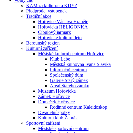
Volný čas
KAM za kulturou a KDY?
Předprodej vstupenek
Tradiční akce
Hořovice Václava Hraběte
Hořovická HELIGONKA
Cibulový jarmark
Hořovické kulturní léto
Berounský region
Kulturní zařízení
Městské kulturní centrum Hořovice
Klub Labe
Městská knihovna Ivana Slavíka
Informační centrum
Společenský dům
Galerie Starý zámek
Areál Starého zámku
Muzeum Hořovicka
Zámek Hořovice
Domeček Hořovice
Rodinné centrum Kaleidoskop
Divadelní spolky
Kulturní klub Žebrák
Sportovní zařízení
Městské sportovní centrum