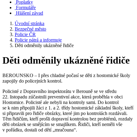
Poplatky
Formuláře
Hlášení závad
Úvodní stránka
Bezpečné město
Policie ČR
Policie pátrá a informuje
Děti odměnily ukázněné řidiče
Děti odměnily ukázněné řidiče
BEROUNSKO – I přes chladné počasí se děti z hostomické školy
zapojily do policejních kontrol.
Policisté z Dopravního inspektorátu v Berouně se ve středu
22. listopadu zúčastnili preventivní akce, která proběhla v obci
Hostomice. Policisté ale nebyli na kontroly sami. Do kontrol
se k nim připojili žáci z 1. a 2. třídy hostomické základní školy, kteří
si připravili pro řidiče obrázky, které jim po kontrolách rozdávali.
Těm řidičům, kteří prošli dopravní kontrolou bez problémů, rozdaly
děti obrázek se smějícím se smajlíkem. Řidiči, kteří neměli vše
v pořádku, dostali od dětí „mračouna“.