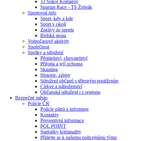
TJ Sokol Komárov
Spartan Race - TS Žebrák
Sportovní info
Sport, kdy a kde
Sport v okolí
Zprávy ze sportu
Brdská stopa
Volnočasové aktivity
Společnost
Spolky a sdružení
Pěstitelství, chovatelství
Příroda a její ochrana
Skauting
Historie, zájmy
Sdružení občanů s tělesným postižením
Církve a náboženství
Občanská sdružení i z regionu
Bezpečné město
Policie ČR
Policie pátrá a informuje
Kontakty
Preventivní informace
POL POINT
Statistiky kriminality
Přidejte se k našemu policejnímu týmu