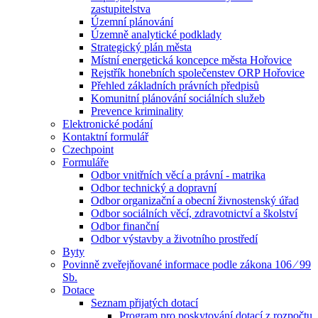
zastupitelstva
Územní plánování
Územně analytické podklady
Strategický plán města
Místní energetická koncepce města Hořovice
Rejstřík honebních společenstev ORP Hořovice
Přehled základních právních předpisů
Komunitní plánování sociálních služeb
Prevence kriminality
Elektronické podání
Kontaktní formulář
Czechpoint
Formuláře
Odbor vnitřních věcí a právní - matrika
Odbor technický a dopravní
Odbor organizační a obecní živnostenský úřad
Odbor sociálních věcí, zdravotnictví a školství
Odbor finanční
Odbor výstavby a životního prostředí
Byty
Povinně zveřejňované informace podle zákona 106 ⁄ 99
Sb.
Dotace
Seznam přijatých dotací
Program pro poskytování dotací z rozpočtu