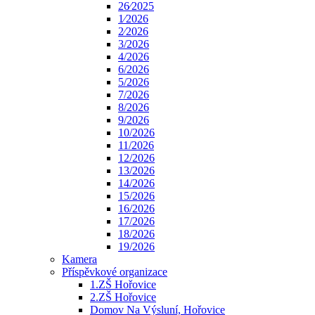
26⁄2025
1⁄2026
2⁄2026
3/2026
4/2026
6/2026
5/2026
7/2026
8/2026
9/2026
10/2026
11/2026
12/2026
13/2026
14/2026
15/2026
16/2026
17/2026
18/2026
19/2026
Kamera
Příspěvkové organizace
1.ZŠ Hořovice
2.ZŠ Hořovice
Domov Na Výsluní, Hořovice