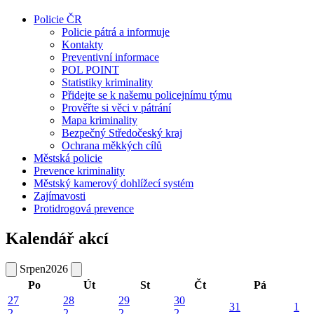
Policie ČR
Policie pátrá a informuje
Kontakty
Preventivní informace
POL POINT
Statistiky kriminality
Přidejte se k našemu policejnímu týmu
Prověřte si věci v pátrání
Mapa kriminality
Bezpečný Středočeský kraj
Ochrana měkkých cílů
Městská policie
Prevence kriminality
Městský kamerový dohlížecí systém
Zajímavosti
Protidrogová prevence
Kalendář akcí
Srpen
2026
Po
Út
St
Čt
Pá
27
28
29
30
31
1
2
2
2
2