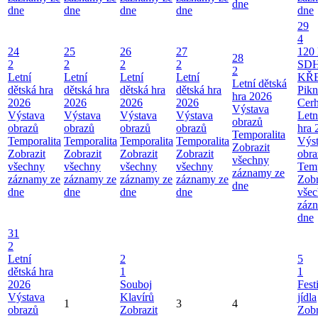
dne
dne
dne
dne
dne
dne
29
4
24
25
26
27
120 
28
2
2
2
2
SD
2
Letní
Letní
Letní
Letní
KŘ
Letní dětská
dětská hra
dětská hra
dětská hra
dětská hra
Pikn
hra 2026
2026
2026
2026
2026
Cerh
Výstava
Výstava
Výstava
Výstava
Výstava
Letn
obrazů
obrazů
obrazů
obrazů
obrazů
hra 
Temporalita
Temporalita
Temporalita
Temporalita
Temporalita
Výs
Zobrazit
Zobrazit
Zobrazit
Zobrazit
Zobrazit
obra
všechny
všechny
všechny
všechny
všechny
Temp
záznamy ze
záznamy ze
záznamy ze
záznamy ze
záznamy ze
Zobr
dne
dne
dne
dne
dne
vše
záz
dne
31
2
Letní
2
5
dětská hra
1
1
2026
Souboj
Fest
Výstava
Klavírů
jídla
1
3
4
obrazů
Zobrazit
Zobr