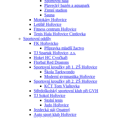
Sportovní hala
Plavecký bazén a aquapark
Zimní stadion
Sauna
Motokáry Hořovice
Letiště Hořovice
Fitness centrum Hořovice
Tenis Hala Hořovice Cintlovka
Sportovní oddíly
FK Hořovicko
Přípravka mladší žactvo
TJ Spartak Hořovice, z.s.
Hokej HC Cvočkaři
Florbal Red Dragons
Sportovní kroužky při 1. ZŠ Hořovice
Škola Taekwondo
Moderní gymnastika Hořovice
Sportovní kroužky při 2. ZŠ Hořovice
KČT Tom Vlaštovka
Středoškolský sportovní klub při GVH
TJ Sokol Hořovice
Stolní tenis
Judo Hořovice
Jezdecká stáj Opatrný
Auto sport klub Hořovice