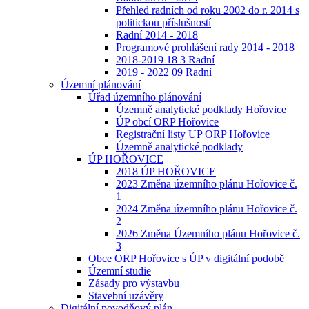
Přehled radních od roku 2002 do r. 2014 s
politickou příslušností
Radní 2014 - 2018
Programové prohlášení rady 2014 - 2018
2018-2019 18 3 Radní
2019 - 2022 09 Radní
Územní plánování
Úřad územního plánování
Územně analytické podklady Hořovice
ÚP obcí ORP Hořovice
Registrační listy UP ORP Hořovice
Územně analytické podklady
ÚP HOŘOVICE
2018 ÚP HOŘOVICE
2023 Změna územního plánu Hořovice č.
1
2024 Změna územního plánu Hořovice č.
2
2026 Změna Územního plánu Hořovice č.
3
Obce ORP Hořovice s ÚP v digitální podobě
Územní studie
Zásady pro výstavbu
Stavební uzávěry
Digitální povodňový plán