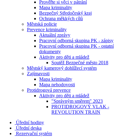
Prověřte si věci v pátrání
Mapa kriminality
Bezpečný Středočeský kraj
Ochrana měkkých cílů
Městská policie
Prevence kriminality
Aktuální zprávy
Pracovní odborná skupina PK - zápisy
Pracovní odborná skupina PK - ostatní
dokumenty
Aktivity pro děti a mládež
Soutěž Bezpečné město 2018
Městský kamerový dohlížecí systém
Zajímavosti
Mapa kriminality
Mapa nehodovosti
Protidrogová prevence
Aktivity pro děti a mládež
"Správným směrem" 2023
PROTIDROGOVÝ VLAK -
REVOLUTION TRAIN
Úřední hodiny
Úřední deska
Rezervační systém