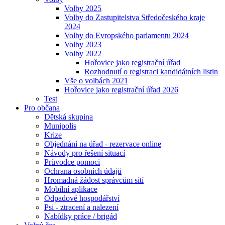
Volby 2025
Volby do Zastupitelstva Středočeského kraje
2024
Volby do Evropského parlamentu 2024
Volby 2023
Volby 2022
Hořovice jako registrační úřad
Rozhodnutí o registraci kandidátních listin
Vše o volbách 2021
Hořovice jako registrační úřad 2026
Test
Pro občana
Dětská skupina
Munipolis
Krize
Objednání na úřad - rezervace online
Návody pro řešení situací
Průvodce pomoci
Ochrana osobních údajů
Hromadná žádost správcům sítí
Mobilní aplikace
Odpadové hospodářství
Psi - ztracení a nalezení
Nabídky práce / brigád