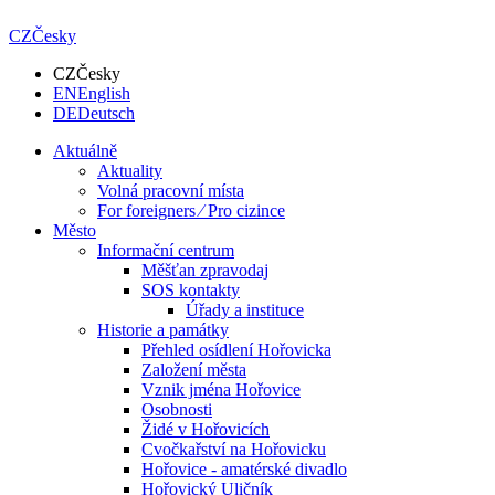
CZ
Česky
CZ
Česky
EN
English
DE
Deutsch
Aktuálně
Aktuality
Volná pracovní místa
For foreigners ⁄ Pro cizince
Město
Informační centrum
Měšťan zpravodaj
SOS kontakty
Úřady a instituce
Historie a památky
Přehled osídlení Hořovicka
Založení města
Vznik jména Hořovice
Osobnosti
Židé v Hořovicích
Cvočkařství na Hořovicku
Hořovice - amatérské divadlo
Hořovický Uličník