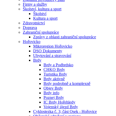
Firmy a služby
Školství, kultura a sport
Školství
Kultura a sport
Zdravotnictví
Doprava
Zahraniční spolupráce
Zprávy z oblasti zahraniční spolupráce
Hořovicko
Mikroregion Hořovicko
DSO Dokumenty
Ubytování a stravování
Brdy
Brdy a Podbrdsko
CHKO Brdy
Turistika Brdy
Brdy aktivně
Brdy podrobně a komplexně
Objev Brdy
Brdy info
Poznej Brdy
IC Brdy Hořehledy
Vojenský újezd Brdy
Cyklostezka č. 3; část Osek - Hořovice