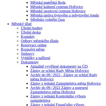
Městská mateřská škola
Městské kulturní centrum Hořovice
Městské sportovní centrum Hořovice
Městská správa bytového a nebytového fondu
Středisko volného času
Městský úřad
Úřední hodiny
Úřední deska
Kontakty
Odbory městského úřadu
Rezervace online
Rozpočet města
Smlouvy
Vyhlášky a nařízení
Dokumenty
Aktuálně vyvěšené dokumenty na ÚD
Zápisy ze schůzí Rady Města Hořovice
Archív do 09 ⁄ 2022 - Zápisy ze schůzí Rady
města Hořovice
Zápisy z jednání Zastupitelstva města Hořovice
Archív do 09 ⁄ 2022 Zápisy a usnesení
Zastupitelstva města Hořovice
Zápisy z jednání Kontrolního výboru
zastupitelstva
Zápisy z jednání Finančního výboru