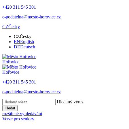
+420 311 545 301
e-podatelna@mesto-horovice.cz
CZ
Česky
CZ
Česky
EN
English
DE
Deutsch
Hořovice
Hořovice
+420 311 545 301
e-podatelna@mesto-horovice.cz
Hledaný výraz
Hledat
rozšířené vyhledávání
Verze pro seniory