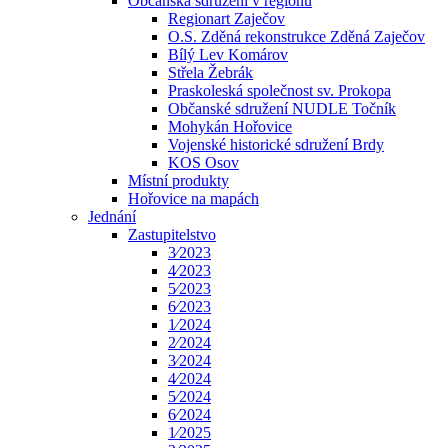
Občanská sdružení v regionu
Regionart Zaječov
O.S. Zděná rekonstrukce Zděná Zaječov
Bílý Lev Komárov
Střela Žebrák
Praskoleská společnost sv. Prokopa
Občanské sdružení NUDLE Točník
Mohykán Hořovice
Vojenské historické sdružení Brdy
KOS Osov
Místní produkty
Hořovice na mapách
Jednání
Zastupitelstvo
3⁄2023
4⁄2023
5⁄2023
6⁄2023
1⁄2024
2⁄2024
3⁄2024
4⁄2024
5⁄2024
6⁄2024
1⁄2025