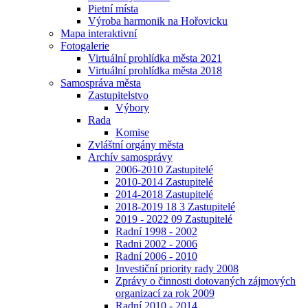
Pietní místa
Výroba harmonik na Hořovicku
Mapa interaktivní
Fotogalerie
Virtuální prohlídka města 2021
Virtuální prohlídka města 2018
Samospráva města
Zastupitelstvo
Výbory
Rada
Komise
Zvláštní orgány města
Archív samosprávy
2006-2010 Zastupitelé
2010-2014 Zastupitelé
2014-2018 Zastupitelé
2018-2019 18 3 Zastupitelé
2019 - 2022 09 Zastupitelé
Radní 1998 - 2002
Radni 2002 - 2006
Radní 2006 - 2010
Investiční priority rady 2008
Zprávy o činnosti dotovaných zájmových
organizací za rok 2009
Radní 2010 - 2014