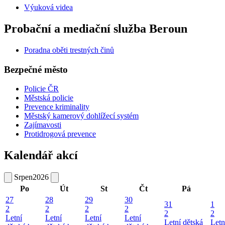
Výuková videa
Probační a mediační služba Beroun
Poradna oběti trestných činů
Bezpečné město
Policie ČR
Městská policie
Prevence kriminality
Městský kamerový dohlížecí systém
Zajímavosti
Protidrogová prevence
Kalendář akcí
Srpen
2026
Po
Út
St
Čt
Pá
27
28
29
30
31
1
2
2
2
2
2
2
Letní
Letní
Letní
Letní
Letní dětská
Letn