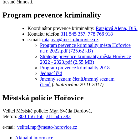
trestné činnosti.
Program prevence kriminality
Koordinátor prevence kriminality:
Ratajová Alena, DiS.
Kontakt: telefon
311 545 357
,
778 766 918
e-mail:
ratajova@mesto-horovice.cz
Program prevence kriminality města Hořovice
na r. 2022.pdf (725.62 kB)
Strategie prevence kriminality města Hořovice
2022 - 2023.pdf (2.55 MB)
Program prevence kriminality 2018
Jednací řád
Jmenný seznam členů
Jmenný seznam
členů
(a
tualizováno 29.11.2017)
Městská policie Hořovice
Velitel Městské policie: Mgr. Světla Dardová,
telefon:
800 156 166
,
311 545 382
e-mai:
velitel.mp@mesto-horovice.cz
Aktuální informace