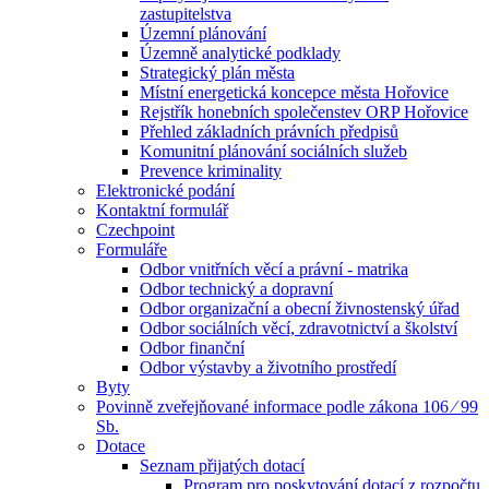
zastupitelstva
Územní plánování
Územně analytické podklady
Strategický plán města
Místní energetická koncepce města Hořovice
Rejstřík honebních společenstev ORP Hořovice
Přehled základních právních předpisů
Komunitní plánování sociálních služeb
Prevence kriminality
Elektronické podání
Kontaktní formulář
Czechpoint
Formuláře
Odbor vnitřních věcí a právní - matrika
Odbor technický a dopravní
Odbor organizační a obecní živnostenský úřad
Odbor sociálních věcí, zdravotnictví a školství
Odbor finanční
Odbor výstavby a životního prostředí
Byty
Povinně zveřejňované informace podle zákona 106 ⁄ 99
Sb.
Dotace
Seznam přijatých dotací
Program pro poskytování dotací z rozpočtu