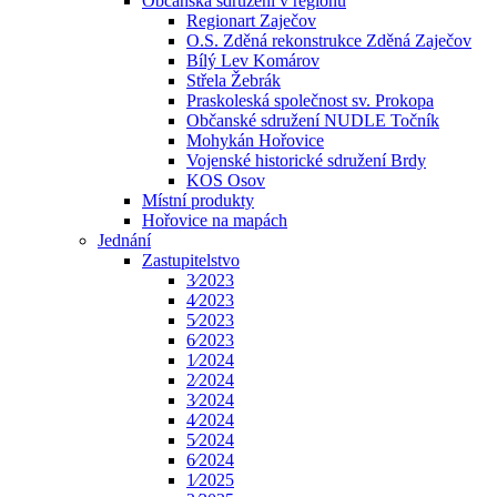
Občanská sdružení v regionu
Regionart Zaječov
O.S. Zděná rekonstrukce Zděná Zaječov
Bílý Lev Komárov
Střela Žebrák
Praskoleská společnost sv. Prokopa
Občanské sdružení NUDLE Točník
Mohykán Hořovice
Vojenské historické sdružení Brdy
KOS Osov
Místní produkty
Hořovice na mapách
Jednání
Zastupitelstvo
3⁄2023
4⁄2023
5⁄2023
6⁄2023
1⁄2024
2⁄2024
3⁄2024
4⁄2024
5⁄2024
6⁄2024
1⁄2025