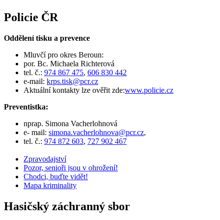
Policie ČR
Oddělení tisku a prevence
Mluvčí pro okres Beroun:
por. Bc. Michaela Richterová
tel. č.:
974 867 475
,
606 830 442
e-mail:
krps.tisk@pcr.cz
Aktuální kontakty lze ověřit zde:
www.policie.cz
Preventistka:
nprap. Simona Vacherlohnová
e- mail:
simona.vacherlohnova@pcr.cz
,
tel. č.:
974 872 603
,
727 902 467
Zpravodajství
Pozor, senioři jsou v ohrožení!
Chodci, buďte vidět!
Mapa kriminality
Hasičský záchranný sbor