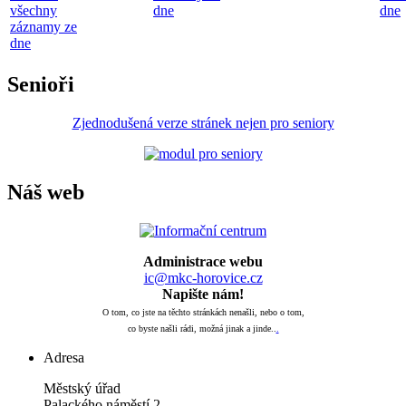
všechny
dne
dne
záznamy ze
dne
Senioři
Zjednodušená verze stránek nejen pro seniory
Náš web
Administrace webu
ic@mkc-horovice.cz
Napište nám!
O tom, co jste na těchto stránkách nenašli, nebo o tom,
co byste našli rádi, možná jinak a jinde..
.
Adresa
Městský úřad
Palackého náměstí 2