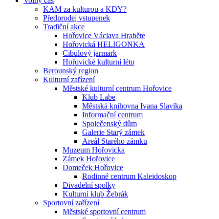
Volný čas
KAM za kulturou a KDY?
Předprodej vstupenek
Tradiční akce
Hořovice Václava Hraběte
Hořovická HELIGONKA
Cibulový jarmark
Hořovické kulturní léto
Berounský region
Kulturní zařízení
Městské kulturní centrum Hořovice
Klub Labe
Městská knihovna Ivana Slavíka
Informační centrum
Společenský dům
Galerie Starý zámek
Areál Starého zámku
Muzeum Hořovicka
Zámek Hořovice
Domeček Hořovice
Rodinné centrum Kaleidoskop
Divadelní spolky
Kulturní klub Žebrák
Sportovní zařízení
Městské sportovní centrum