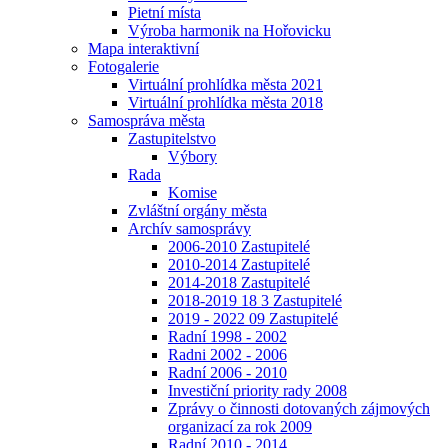
Pietní místa
Výroba harmonik na Hořovicku
Mapa interaktivní
Fotogalerie
Virtuální prohlídka města 2021
Virtuální prohlídka města 2018
Samospráva města
Zastupitelstvo
Výbory
Rada
Komise
Zvláštní orgány města
Archív samosprávy
2006-2010 Zastupitelé
2010-2014 Zastupitelé
2014-2018 Zastupitelé
2018-2019 18 3 Zastupitelé
2019 - 2022 09 Zastupitelé
Radní 1998 - 2002
Radni 2002 - 2006
Radní 2006 - 2010
Investiční priority rady 2008
Zprávy o činnosti dotovaných zájmových
organizací za rok 2009
Radní 2010 - 2014