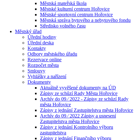
Městská mateřská škola
Městské kulturní centrum Hořovice
Městské sportovní centrum Hořovice
Městská správa bytového a nebytového fondu
Středisko volného času
Městský úřad
Úřední hodiny
Úřední deska
Kontakty
Odbory městského úřadu
Rezervace online
Rozpočet města
Smlouvy
Vyhlášky a nařízení
Dokumenty
Aktuálně vyvěšené dokumenty na ÚD
Zápisy ze schůzí Rady Města Hořovice
Archív do 09 ⁄ 2022 - Zápisy ze schůzí Rady
města Hořovice
Zápisy z jednání Zastupitelstva města Hořovice
Archív do 09 ⁄ 2022 Zápisy a usnesení
Zastupitelstva města Hořovice
Zápisy z jednání Kontrolního výboru
zastupitelstva
Zápisy z jednání Finančního výboru