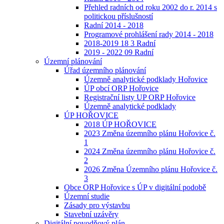
Přehled radních od roku 2002 do r. 2014 s
politickou příslušností
Radní 2014 - 2018
Programové prohlášení rady 2014 - 2018
2018-2019 18 3 Radní
2019 - 2022 09 Radní
Územní plánování
Úřad územního plánování
Územně analytické podklady Hořovice
ÚP obcí ORP Hořovice
Registrační listy UP ORP Hořovice
Územně analytické podklady
ÚP HOŘOVICE
2018 ÚP HOŘOVICE
2023 Změna územního plánu Hořovice č.
1
2024 Změna územního plánu Hořovice č.
2
2026 Změna Územního plánu Hořovice č.
3
Obce ORP Hořovice s ÚP v digitální podobě
Územní studie
Zásady pro výstavbu
Stavební uzávěry
Digitální povodňový plán