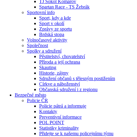
TJ Sokol Komárov
Spartan Race - TS Žebrák
Sportovní info
Sport, kdy a kde
Sport v okolí
Zprávy ze sportu
Brdská stopa
Volnočasové aktivity
Společnost
Spolky a sdružení
Pěstitelství, chovatelství
Příroda a její ochrana
Skauting
Historie, zájmy
Sdružení občanů s tělesným postižením
Církve a náboženství
Občanská sdružení i z regionu
Bezpečné město
Policie ČR
Policie pátrá a informuje
Kontakty
Preventivní informace
POL POINT
Statistiky kriminality
Přidejte se k našemu policejnímu týmu