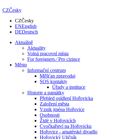
CZ
Česky
CZ
Česky
EN
English
DE
Deutsch
Aktuálně
Aktuality
Volná pracovní místa
For foreigners ⁄ Pro cizince
Město
Informační centrum
Měšťan zpravodaj
SOS kontakty
Úřady a instituce
Historie a památky
Přehled osídlení Hořovicka
Založení města
Vznik jména Hořovice
Osobnosti
Židé v Hořovicích
Cvočkařství na Hořovicku
Hořovice - amatérské divadlo
Hořovický Uličník