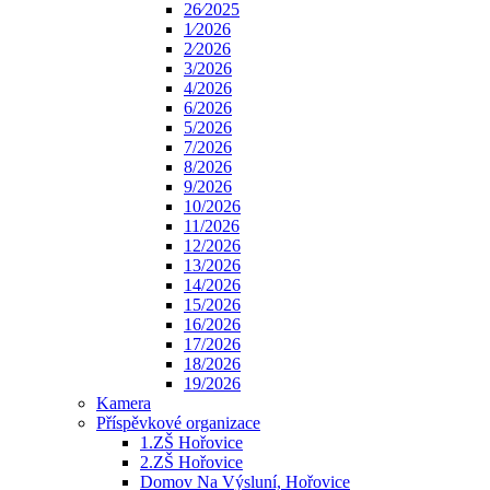
26⁄2025
1⁄2026
2⁄2026
3/2026
4/2026
6/2026
5/2026
7/2026
8/2026
9/2026
10/2026
11/2026
12/2026
13/2026
14/2026
15/2026
16/2026
17/2026
18/2026
19/2026
Kamera
Příspěvkové organizace
1.ZŠ Hořovice
2.ZŠ Hořovice
Domov Na Výsluní, Hořovice