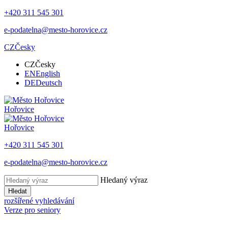
+420 311 545 301
e-podatelna@mesto-horovice.cz
CZ
Česky
CZ
Česky
EN
English
DE
Deutsch
Hořovice
Hořovice
+420 311 545 301
e-podatelna@mesto-horovice.cz
Hledaný výraz
Hledat
rozšířené vyhledávání
Verze pro seniory