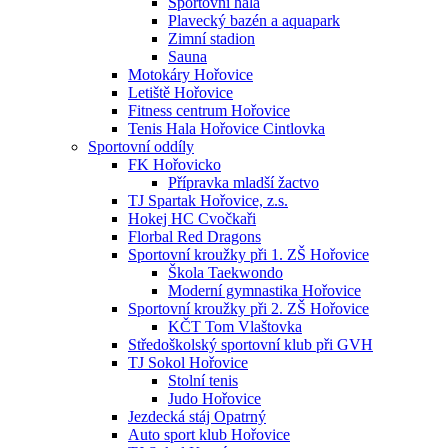
Sportovní hala
Plavecký bazén a aquapark
Zimní stadion
Sauna
Motokáry Hořovice
Letiště Hořovice
Fitness centrum Hořovice
Tenis Hala Hořovice Cintlovka
Sportovní oddíly
FK Hořovicko
Přípravka mladší žactvo
TJ Spartak Hořovice, z.s.
Hokej HC Cvočkaři
Florbal Red Dragons
Sportovní kroužky při 1. ZŠ Hořovice
Škola Taekwondo
Moderní gymnastika Hořovice
Sportovní kroužky při 2. ZŠ Hořovice
KČT Tom Vlaštovka
Středoškolský sportovní klub při GVH
TJ Sokol Hořovice
Stolní tenis
Judo Hořovice
Jezdecká stáj Opatrný
Auto sport klub Hořovice