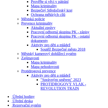
Prověřte si věci v pátrání
Mapa kriminality
Bezpečný Středočeský kraj
Ochrana měkkých cílů
Městská policie
Prevence kriminality
Aktuální zprávy
Pracovní odborná skupina PK - zápisy
Pracovní odborná skupina PK - ostatní
dokumenty
Aktivity pro děti a mládež
Soutěž Bezpečné město 2018
Městský kamerový dohlížecí systém
Zajímavosti
Mapa kriminality
Mapa nehodovosti
Protidrogová prevence
Aktivity pro děti a mládež
"Správným směrem" 2023
PROTIDROGOVÝ VLAK -
REVOLUTION TRAIN
Úřední hodiny
Úřední deska
Rezervační systém