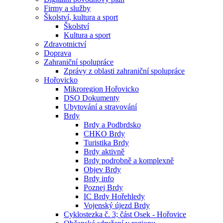
Firmy a služby
Školství, kultura a sport
Školství
Kultura a sport
Zdravotnictví
Doprava
Zahraniční spolupráce
Zprávy z oblasti zahraniční spolupráce
Hořovicko
Mikroregion Hořovicko
DSO Dokumenty
Ubytování a stravování
Brdy
Brdy a Podbrdsko
CHKO Brdy
Turistika Brdy
Brdy aktivně
Brdy podrobně a komplexně
Objev Brdy
Brdy info
Poznej Brdy
IC Brdy Hořehledy
Vojenský újezd Brdy
Cyklostezka č. 3; část Osek - Hořovice