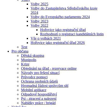
Volby 2025
Volby do Zastupitelstva Středočeského kraje
2024
Volby do Evropského parlamentu 2024
Volby 2023
Volby 2022
Hořovice jako registrační úřad
Rozhodnutí o registraci kandidátních listin
Vše o volbách 2021
Hořovice jako registrační úřad 2026
Test
Pro občana
Dětská skupina
Munipolis
Krize
Objednání na úřad - rezervace online
Návody pro řešení situací
Průvodce pomoci
Ochrana osobních údajů
Hromadná žádost správcům sítí
Mobilní aplikace
Odpadové hospodářství
Psi - ztracení a nalezení
Nabídky práce / brigád