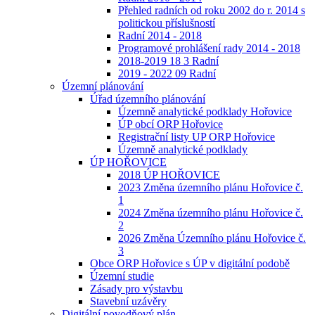
Přehled radních od roku 2002 do r. 2014 s
politickou příslušností
Radní 2014 - 2018
Programové prohlášení rady 2014 - 2018
2018-2019 18 3 Radní
2019 - 2022 09 Radní
Územní plánování
Úřad územního plánování
Územně analytické podklady Hořovice
ÚP obcí ORP Hořovice
Registrační listy UP ORP Hořovice
Územně analytické podklady
ÚP HOŘOVICE
2018 ÚP HOŘOVICE
2023 Změna územního plánu Hořovice č.
1
2024 Změna územního plánu Hořovice č.
2
2026 Změna Územního plánu Hořovice č.
3
Obce ORP Hořovice s ÚP v digitální podobě
Územní studie
Zásady pro výstavbu
Stavební uzávěry
Digitální povodňový plán