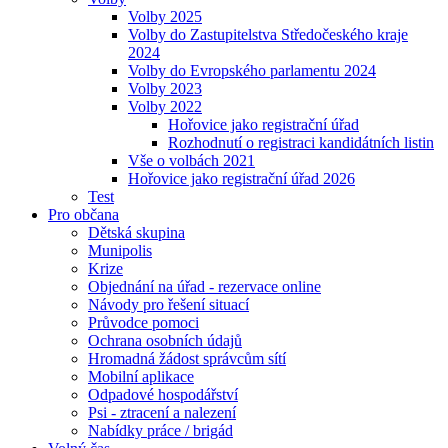
Volby 2025
Volby do Zastupitelstva Středočeského kraje
2024
Volby do Evropského parlamentu 2024
Volby 2023
Volby 2022
Hořovice jako registrační úřad
Rozhodnutí o registraci kandidátních listin
Vše o volbách 2021
Hořovice jako registrační úřad 2026
Test
Pro občana
Dětská skupina
Munipolis
Krize
Objednání na úřad - rezervace online
Návody pro řešení situací
Průvodce pomoci
Ochrana osobních údajů
Hromadná žádost správcům sítí
Mobilní aplikace
Odpadové hospodářství
Psi - ztracení a nalezení
Nabídky práce / brigád