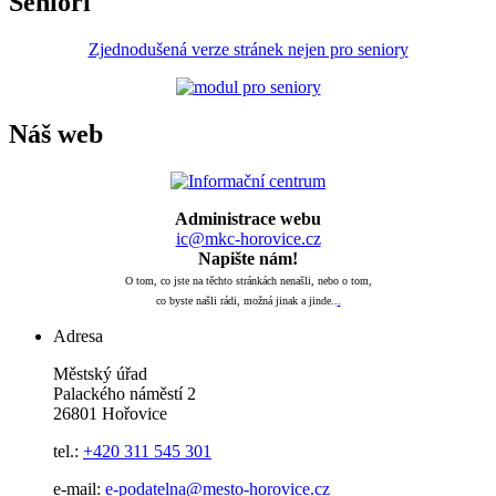
Senioři
Zjednodušená verze stránek nejen pro seniory
Náš web
Administrace webu
ic@mkc-horovice.cz
Napište nám!
O tom, co jste na těchto stránkách nenašli, nebo o tom,
co byste našli rádi, možná jinak a jinde..
.
Adresa
Městský úřad
Palackého náměstí 2
26801 Hořovice
tel.:
+420
311 545 301
e-mail:
e-podatelna@mesto-horovice.cz