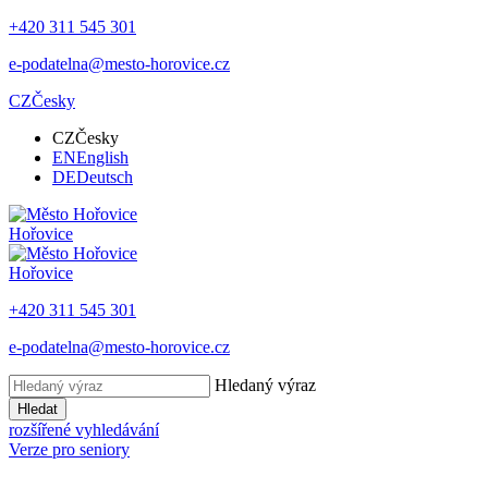
+420 311 545 301
e-podatelna@mesto-horovice.cz
CZ
Česky
CZ
Česky
EN
English
DE
Deutsch
Hořovice
Hořovice
+420 311 545 301
e-podatelna@mesto-horovice.cz
Hledaný výraz
Hledat
rozšířené vyhledávání
Verze pro seniory