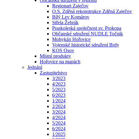
Občanská sdružení v regionu
Regionart Zaječov
O.S. Zděná rekonstrukce Zděná Zaječov
Bílý Lev Komárov
Střela Žebrák
Praskoleská společnost sv. Prokopa
Občanské sdružení NUDLE Točník
Mohykán Hořovice
Vojenské historické sdružení Brdy
KOS Osov
Místní produkty
Hořovice na mapách
Jednání
Zastupitelstvo
3⁄2023
4⁄2023
5⁄2023
6⁄2023
1⁄2024
2⁄2024
3⁄2024
4⁄2024
5⁄2024
6⁄2024
1⁄2025