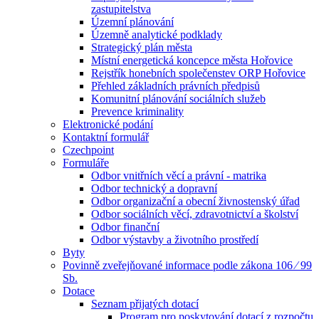
zastupitelstva
Územní plánování
Územně analytické podklady
Strategický plán města
Místní energetická koncepce města Hořovice
Rejstřík honebních společenstev ORP Hořovice
Přehled základních právních předpisů
Komunitní plánování sociálních služeb
Prevence kriminality
Elektronické podání
Kontaktní formulář
Czechpoint
Formuláře
Odbor vnitřních věcí a právní - matrika
Odbor technický a dopravní
Odbor organizační a obecní živnostenský úřad
Odbor sociálních věcí, zdravotnictví a školství
Odbor finanční
Odbor výstavby a životního prostředí
Byty
Povinně zveřejňované informace podle zákona 106 ⁄ 99
Sb.
Dotace
Seznam přijatých dotací
Program pro poskytování dotací z rozpočtu