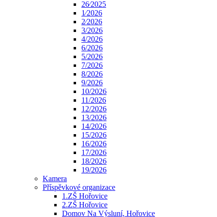
26⁄2025
1⁄2026
2⁄2026
3/2026
4/2026
6/2026
5/2026
7/2026
8/2026
9/2026
10/2026
11/2026
12/2026
13/2026
14/2026
15/2026
16/2026
17/2026
18/2026
19/2026
Kamera
Příspěvkové organizace
1.ZŠ Hořovice
2.ZŠ Hořovice
Domov Na Výsluní, Hořovice