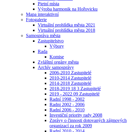
Pietní místa
Výroba harmonik na Hořovicku
Mapa interaktivní
Fotogalerie
Virtuální prohlídka města 2021
Virtuální prohlídka města 2018
Samospráva města
Zastupitelstvo
Výbory
Rada
Komise
Zvláštní orgány města
Archív samosprávy
2006-2010 Zastupitelé
2010-2014 Zastupitelé
2014-2018 Zastupitelé
2018-2019 18 3 Zastupitelé
2019 - 2022 09 Zastupitelé
Radní 1998 - 2002
Radni 2002 - 2006
Radní 2006 - 2010
Investiční priority rady 2008
Zprávy o činnosti dotovaných zájmových
organizací za rok 2009
Radní 2010 - 2014