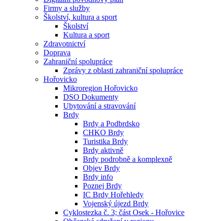
Firmy a služby
Školství, kultura a sport
Školství
Kultura a sport
Zdravotnictví
Doprava
Zahraniční spolupráce
Zprávy z oblasti zahraniční spolupráce
Hořovicko
Mikroregion Hořovicko
DSO Dokumenty
Ubytování a stravování
Brdy
Brdy a Podbrdsko
CHKO Brdy
Turistika Brdy
Brdy aktivně
Brdy podrobně a komplexně
Objev Brdy
Brdy info
Poznej Brdy
IC Brdy Hořehledy
Vojenský újezd Brdy
Cyklostezka č. 3; část Osek - Hořovice