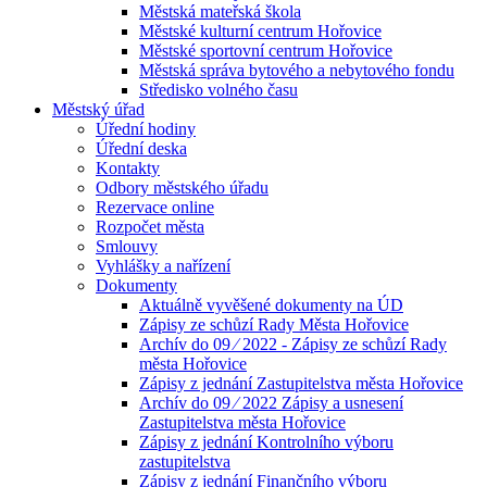
Městská mateřská škola
Městské kulturní centrum Hořovice
Městské sportovní centrum Hořovice
Městská správa bytového a nebytového fondu
Středisko volného času
Městský úřad
Úřední hodiny
Úřední deska
Kontakty
Odbory městského úřadu
Rezervace online
Rozpočet města
Smlouvy
Vyhlášky a nařízení
Dokumenty
Aktuálně vyvěšené dokumenty na ÚD
Zápisy ze schůzí Rady Města Hořovice
Archív do 09 ⁄ 2022 - Zápisy ze schůzí Rady
města Hořovice
Zápisy z jednání Zastupitelstva města Hořovice
Archív do 09 ⁄ 2022 Zápisy a usnesení
Zastupitelstva města Hořovice
Zápisy z jednání Kontrolního výboru
zastupitelstva
Zápisy z jednání Finančního výboru