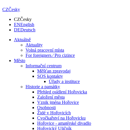
CZ
Česky
CZ
Česky
EN
English
DE
Deutsch
Aktuálně
Aktuality
Volná pracovní místa
For foreigners ⁄ Pro cizince
Město
Informační centrum
Měšťan zpravodaj
SOS kontakty
Úřady a instituce
Historie a památky
Přehled osídlení Hořovicka
Založení města
Vznik jména Hořovice
Osobnosti
Židé v Hořovicích
Cvočkařství na Hořovicku
Hořovice - amatérské divadlo
Hořovický Uličník