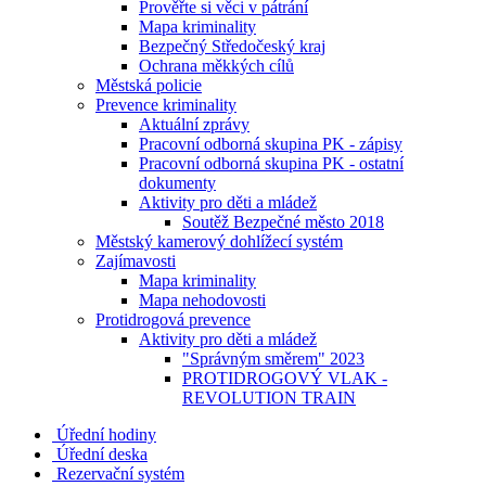
Prověřte si věci v pátrání
Mapa kriminality
Bezpečný Středočeský kraj
Ochrana měkkých cílů
Městská policie
Prevence kriminality
Aktuální zprávy
Pracovní odborná skupina PK - zápisy
Pracovní odborná skupina PK - ostatní
dokumenty
Aktivity pro děti a mládež
Soutěž Bezpečné město 2018
Městský kamerový dohlížecí systém
Zajímavosti
Mapa kriminality
Mapa nehodovosti
Protidrogová prevence
Aktivity pro děti a mládež
"Správným směrem" 2023
PROTIDROGOVÝ VLAK -
REVOLUTION TRAIN
Úřední hodiny
Úřední deska
Rezervační systém