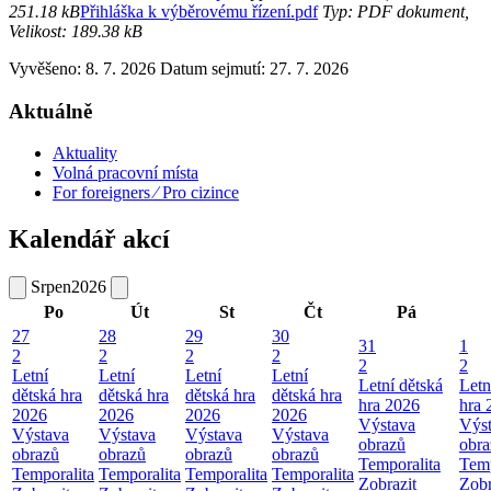
251.18 kB
Přihláška k výběrovému řízení.pdf
Typ: PDF dokument,
Velikost: 189.38 kB
Vyvěšeno: 8. 7. 2026
Datum sejmutí: 27. 7. 2026
Aktuálně
Aktuality
Volná pracovní místa
For foreigners ⁄ Pro cizince
Kalendář akcí
Srpen
2026
Po
Út
St
Čt
Pá
27
28
29
30
31
1
2
2
2
2
2
2
Letní
Letní
Letní
Letní
Letní dětská
Letn
dětská hra
dětská hra
dětská hra
dětská hra
hra 2026
hra 
2026
2026
2026
2026
Výstava
Výs
Výstava
Výstava
Výstava
Výstava
obrazů
obra
obrazů
obrazů
obrazů
obrazů
Temporalita
Temp
Temporalita
Temporalita
Temporalita
Temporalita
Zobrazit
Zobr