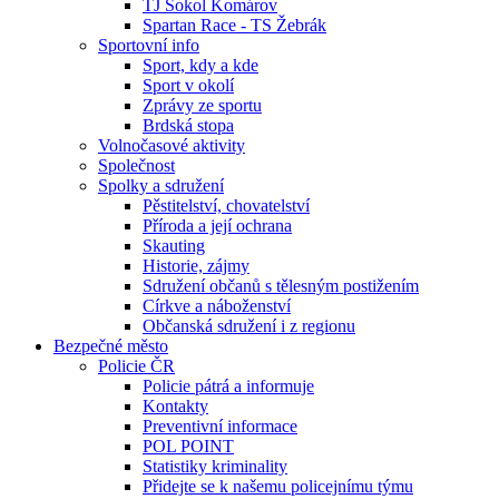
TJ Sokol Komárov
Spartan Race - TS Žebrák
Sportovní info
Sport, kdy a kde
Sport v okolí
Zprávy ze sportu
Brdská stopa
Volnočasové aktivity
Společnost
Spolky a sdružení
Pěstitelství, chovatelství
Příroda a její ochrana
Skauting
Historie, zájmy
Sdružení občanů s tělesným postižením
Církve a náboženství
Občanská sdružení i z regionu
Bezpečné město
Policie ČR
Policie pátrá a informuje
Kontakty
Preventivní informace
POL POINT
Statistiky kriminality
Přidejte se k našemu policejnímu týmu