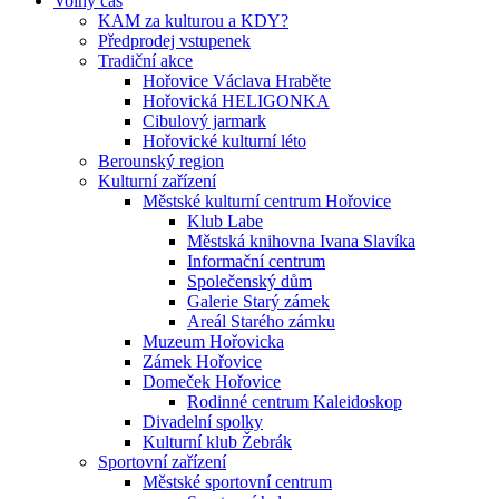
Volný čas
KAM za kulturou a KDY?
Předprodej vstupenek
Tradiční akce
Hořovice Václava Hraběte
Hořovická HELIGONKA
Cibulový jarmark
Hořovické kulturní léto
Berounský region
Kulturní zařízení
Městské kulturní centrum Hořovice
Klub Labe
Městská knihovna Ivana Slavíka
Informační centrum
Společenský dům
Galerie Starý zámek
Areál Starého zámku
Muzeum Hořovicka
Zámek Hořovice
Domeček Hořovice
Rodinné centrum Kaleidoskop
Divadelní spolky
Kulturní klub Žebrák
Sportovní zařízení
Městské sportovní centrum