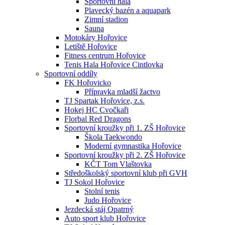
Sportovní hala
Plavecký bazén a aquapark
Zimní stadion
Sauna
Motokáry Hořovice
Letiště Hořovice
Fitness centrum Hořovice
Tenis Hala Hořovice Cintlovka
Sportovní oddíly
FK Hořovicko
Přípravka mladší žactvo
TJ Spartak Hořovice, z.s.
Hokej HC Cvočkaři
Florbal Red Dragons
Sportovní kroužky při 1. ZŠ Hořovice
Škola Taekwondo
Moderní gymnastika Hořovice
Sportovní kroužky při 2. ZŠ Hořovice
KČT Tom Vlaštovka
Středoškolský sportovní klub při GVH
TJ Sokol Hořovice
Stolní tenis
Judo Hořovice
Jezdecká stáj Opatrný
Auto sport klub Hořovice